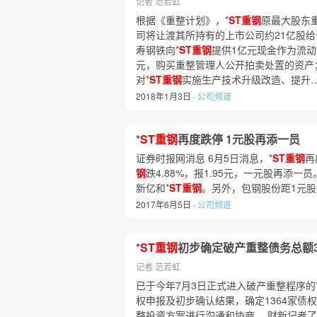
记者 范若虹
根据《重整计划》，*
ST重钢
原最大股东
司将让渡其所持有的上市公司约21亿股
寿钢铁向*
ST重钢
提供1亿元现金作为流动
元，购买重整管理人公开拍卖处置的资产
对*
ST重钢
实施生产技术升级改造、提升
2018年1月3日 ·
公司频道
*
ST重钢
再度跌停 1元股再添一员
证券时报网消息 6月5日消息，*
ST重钢
再
钢
跌4.88%，报1.95元，一元股再添一
新亿和*
ST重钢
。另外，包钢股份距1元股
2017年6月5日 ·
公司频道
*
ST重钢
初步确定破产重整债务总额3
记者 范若虹
已于今年7月3日正式进入破产重整程序的
权申报及初步确认结果，确定1364家债权
整投资方案进行沟通和协商。 财新记者了