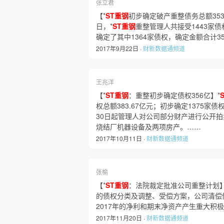
张立君
【*
ST重钢
初步确定破产重整债务总额353
日，*
ST重钢
重整管理人共接受1443家
确定了其中1364家债权，确定金额合计35
2017年9月22日 ·
财新数据通频道
王兆洋
【*
ST重钢
：重整初步确定债权356亿】*
权总额383.67亿元；初步确定1375家
30日起管理人对公司部分财产进行公开
烧结厂机器设备及两项房产。……
2017年10月11日 ·
财新数据通频道
张榆
【*
ST重钢
：法院裁定批准公司重整计划】
的债权分类及调整、受偿方案，公司清偿
2017年的净利和期末净资产产生重大积
2017年11月20日 ·
财新数据通频道