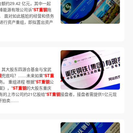
额约29.42 亿元，其中一起
峰能源有限公司诉*
ST重钢
拖
元。 面对如此尴尬的经营和债务
告将进行资产重组，即拟置出资产
，其大股东四源合基金与宝武
钢
兜底吗？……未来如果*
ST重
。 重组进程 根据*
ST重钢
公
案》，*
ST重钢
的大股东重庆
的上市公司约21亿股给*
ST重钢
接盘者，接盘者需提供1亿元现
开拍卖……