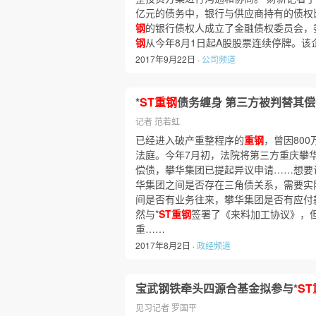
亿元的债务中，银行与供应商持有的债权比
钢
的银行债权人成立了金融债权委员会，
钢
从今年8月1日起A股股票连续停牌。该
2017年9月22日 ·
公司频道
*
ST重钢
债务缠身 第三方被判替其偿
记者 范若虹
已经进入破产重整程序的
重钢
，曾因80
法庭。今年7月初，法院将第三方重庆攀
偿债，攀华集团已提起异议申请……想要
华集团之间是否存在三角债关系，需要实
间是否有业务往来，攀华集团是否有应付
然与*
ST重钢
签署了《来料加工协议》，
重……
2017年8月2日 ·
政经频道
宝武钢铁牵头四源合基金拟参与*
S
见习记者 罗国平