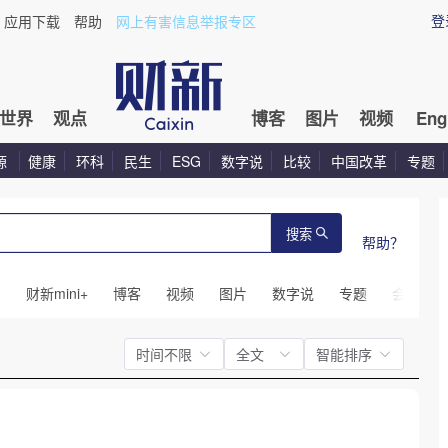
登
应用下载
帮助
网上有害信息举报专区
世界
观点
博客
图片
视频
Eng
源
健康
环科
民生
ESG
数字说
比较
中国改革
专题
搜索
帮助？
闻
财新mini+
博客
视频
图片
数字说
专题
会议
时间不限
全文
智能排序