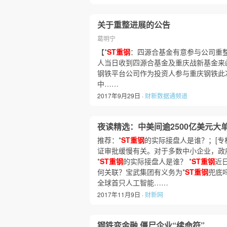
关于重整进展的公告
葛明宁
【*
ST重钢
：四源合基金有意参与公司重整
人当日收到四源合基金及重庆战新基金来
钢铁平台公司作为投资人参与重庆钢铁此
中……
2017年9月29日 ·
财新数据通频道
夜读精选：中美间逾2500亿美元大
推荐：*
ST重钢
的实际接盘人是谁？；[专
证审批缓慢有关。对于多数中小企业，政
*
ST重钢
的实际接盘人是谁？ *
ST重钢
近
何关联？宝武集团有义务为*
ST重钢
兜底
全球首只人工智能……
2017年11月9日 ·
财新网
钢铁变金融 僵尸企业“续命符”