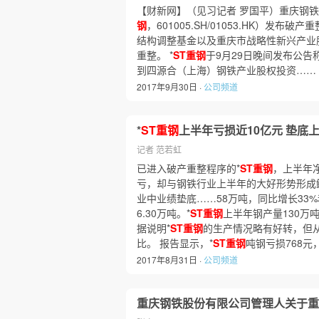
【财新网】（见习记者 罗国平）重庆钢铁
钢
，601005.SH/01053.HK）发布
结构调整基金以及重庆市战略性新兴产业
重整。 *
ST重钢
于9月29日晚间发布公告
到四源合（上海）钢铁产业股权投资……
2017年9月30日 ·
公司频道
*
ST重钢
上半年亏损近10亿元 垫底
记者 范若虹
已进入破产重整程序的*
ST重钢
，上半年净
亏，却与钢铁行业上半年的大好形势形成
业中业绩垫底……58万吨，同比增长33%
6.30万吨。*
ST重钢
上半年钢产量130万吨
据说明*
ST重钢
的生产情况略有好转，但
比。 报告显示，*
ST重钢
吨钢亏损768元
2017年8月31日 ·
公司频道
重庆钢铁股份有限公司管理人关于重