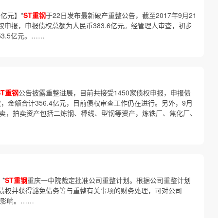
亿元】*
ST重钢
于22日发布最新破产重整公告，截至2017年9月21
债权申报，申报债权总额为人民币383.6亿元。经管理人审查，初步
3.5亿元。……
ST重钢
公告披露重整进展，目前共接受1450家债权申报，申报债
债权，金额合计356.4亿元，目前债权审查工作仍在进行。另外，9月
拍卖，拍卖资产包括二炼钢、棒线、型钢等资产，炼铁厂、焦化厂、
*
ST重钢
重庆一中院裁定批准公司重整计划。根据公司重整计划
债权并获得豁免债务等与重整有关事项的财务处理，可对公司
极影响。……