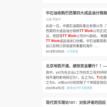
中石油收购巴西第四大成品油分销商
记者 罗国平
此前一日，中国石油国际事业有限公司（
西第四大成品油分销商
TT
Work
公司正式
议，将获得
TT
Work
公司30%股权。 
TT
Work
成品油进口份额。中石油集团表
出口及转口贸易提供重要的海外……
2018年3月9日 ·
公司频道
北京地铁开通，绩效奖金攀升？！—
其中，yict为在企业c工作的员工i在时间t
线开通的影响则记为1，反之为0。
Tt
也是
之为0。αi和αct分别控制了个体固定效
2023年4月2日 ·
香樟经济学术圈博客
现代货币理论101：对批评者的回