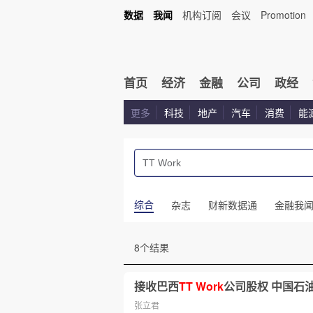
数据
我闻
机构订阅
会议
Promotion
首页
经济
金融
公司
政经
更多
科技
地产
汽车
消费
能
综合
杂志
财新数据通
金融我
8个结果
接收巴西
TT
Work
公司股权 中国石
张立君