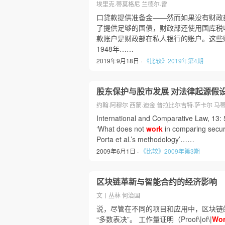
埃里克·蒂莫格尼 兰德尔·雷
口贷款提供准备金——然而如果没有财政
了提供足够的国债，财政部还使用国库税
款账户是财政部在私人银行的账户。这些
1948年……
2019年9月18日 ·
《比较》2019年第4期
股东保护与股市发展 对法律起源假
约翰·阿穆尔 西蒙·迪金 普拉比尔吉特·萨卡尔 马
International and Comparative Law, 13:
‘What does not
work
in comparing securi
Porta et al.’s methodology’……
2009年6月1日 ·
《比较》2009年第3期
区块链革新与智能合约的经济影响
文丨丛林 何治国
说，尽管在不同的项目和应用中，区块链
“多数表决”。 工作量证明（Proof\|of\|
Wo