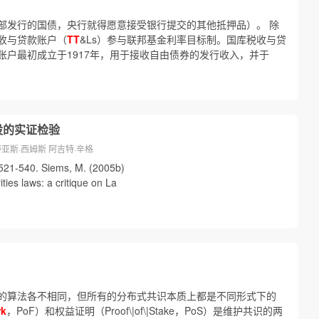
部发行的国债，央行就得愿意接受银行提交的其他抵押品）。 除
收与贷款账户（
TT
&Ls）参与联邦基金利率目标制。国库税收与贷
账户最初成立于1917年，用于接收自由债券的发行收入，并于
设的实证检验
蒂亚斯·西姆斯 阿吉特·辛格
 521-540. Siems, M. (2005b)
ties laws: a critique on La
的算法各不相同，但所有的分布式共识本质上都是不同形式下的
rk
，PoF）和权益证明（Proof\|of\|Stake，PoS）是维护共识的两