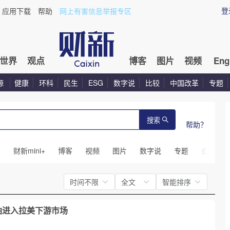
登
应用下载
帮助
网上有害信息举报专区
世界
观点
博客
图片
视频
Eng
源
健康
环科
民生
ESG
数字说
比较
中国改革
专题
搜索
帮助？
闻
财新mini+
博客
视频
图片
数字说
专题
会议
时间不限
全文
智能排序
油进入拉美下游市场