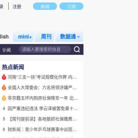
录
注册
商城
订阅
lish
mini+
周刊
数据通
讣闻
热点新闻
河南“三支一扶”考试规模化作弊 内外勾结提前获取试卷
1
全国人大常委会：六名将领涉嫌严重违纪违法 被罢免全国人大代表
2
话题
特别呈现
私房课
非京籍五环内购房社保降至一年 北京市公积金最高可贷340万元
3
4
因严重违纪违法 李云泽被罢免第十四届全国人大代表职务
5
【周刊提前读】各地狠抓社保缴费基数 合规与企业减负如何平衡？
6
财新闻｜青少年乒乓球赛事中出现严重赛风赛纪问题，乒协发文