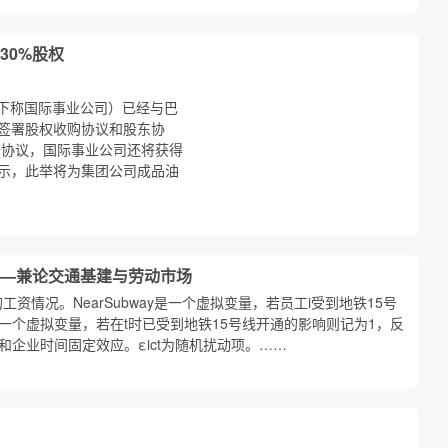
30%股权
下称国际事业公司）已经与巴
签署股权收购协议和股东协
根据协议，国际事业公司还将获得
示，此举将为集团公司成品油
—兼论交通基建与劳动市场
的工资情况。NearSubway是一个虚拟变量，若员工i受到地铁15号
一个虚拟变量，若在t时已受到地铁15号线开通的影响则记为1，反
应和企业时间固定效应。εict为随机扰动项。……
应