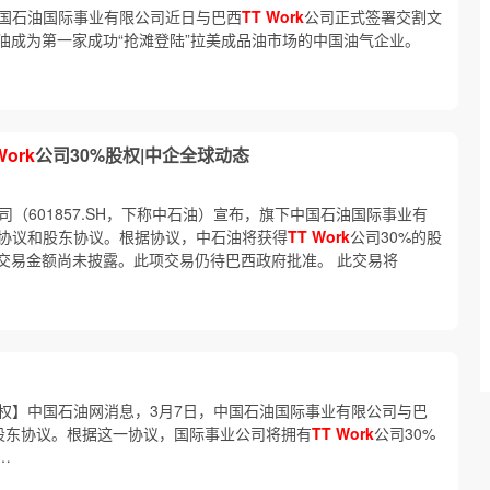
国石油国际事业有限公司近日与巴西
TT
Work
公司正式签署交割文
油成为第一家成功“抢滩登陆”拉美成品油市场的中国油气企业。
Work
公司30%股权|中企全球动态
（601857.SH，下称中石油）宣布，旗下中国石油国际事业有
协议和股东协议。根据协议，中石油将获得
TT
Work
公司30%的股
交易金额尚未披露。此项交易仍待巴西政府批准。 此交易将
股权】中国石油网消息，3月7日，中国石油国际事业有限公司与巴
和股东协议。根据这一协议，国际事业公司将拥有
TT
Work
公司30%
…