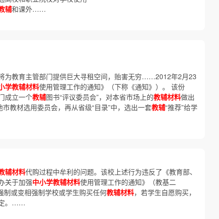
教辅
和课外……
将为教育主管部门提供巨大寻租空间，贻害无穷……2012年2月23
小学教辅材料
使用管理工作的通知》（下称《通知》）。 该份
门成立一个
教辅
图书“评议委员会”，对本省市场上的
教辅材料
做出
各地市教材选用委员会，再从省级“目录”中，选出一套
教辅
“推荐”给学
教辅材料
代购过程中牟利的问题。该校上述行为违反了《教育部、
办关于加强
中小学教辅材料
使用管理工作的通知》（教基二
得强制或变相强制学校或学生购买任何
教辅材料
，若学生自愿购买，
定。……