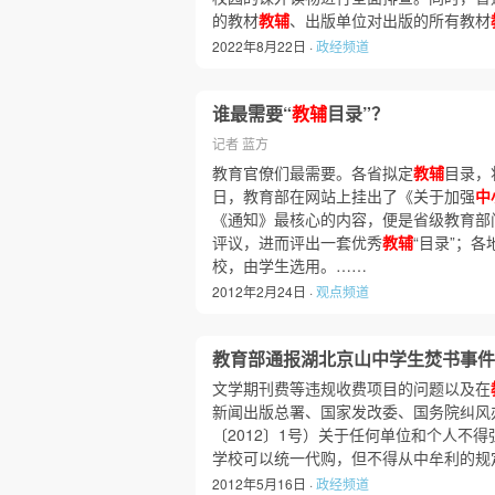
的教材
教辅
、出版单位对出版的所有教材
2022年8月22日 ·
政经频道
谁最需要“
教辅
目录”？
记者 蓝方
教育官僚们最需要。各省拟定
教辅
目录，
日，教育部在网站上挂出了《关于加强
中
《通知》最核心的内容，便是省级教育部
评议，进而评出一套优秀
教辅
“目录”；
校，由学生选用。……
2012年2月24日 ·
观点频道
教育部通报湖北京山中学生焚书事件
文学期刊费等违规收费项目的问题以及在
新闻出版总署、国家发改委、国务院纠风
〔2012〕1号）关于任何单位和个人不
学校可以统一代购，但不得从中牟利的规
2012年5月16日 ·
政经频道