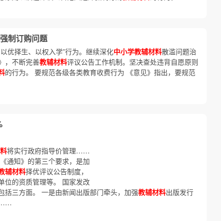
强制订购问题
，以优择生、以权入学”行为。继续深化
中小学教辅材料
散滥问题治
》，不断完善
教辅材料
评议公告工作机制。坚决查处违背自愿原则
料
的行为。 要规范各级各类教育收费行为 《意见》指出，要规范
%
料
将实行政府指导价管理……
 《通知》的第三个要求，是加
教辅材料
择优评议公告制度，
单位的资质管理等。 国家发改
包括三方面。 一是由新闻出版部门牵头，加强
教辅材料
出版发行
……