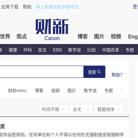
登
应用下载
帮助
网上有害信息举报专区
世界
观点
博客
图片
视频
Eng
源
健康
环科
民生
ESG
数字说
比较
中国改革
专题
搜索
帮助？
闻
财新mini+
博客
视频
图片
数字说
专题
会议
时间不限
全文
智能排序
度
坚持自愿原则，任何单位和个人不得以任何形式强制或变相强制学