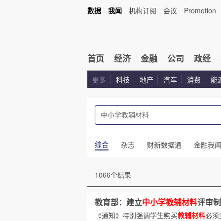
数据
我闻
机构订阅
会议
Promotion
首页
经济
金融
公司
政经
更多
科技
地产
汽车
消费
能
综合
杂志
财新数据通
金融我
1066个结果
教育部：建立
中小学教辅材料
评审制
《通知》特别强调学生购买
教辅材料
必须