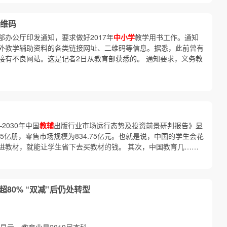
维码
办公厅印发通知，要求做好2017年
中小学
教学用书工作。通知
外教学辅助资料的各类链接网址、二维码等信息。据悉，此前曾有
接有不良网站。这是记者2日从教育部获悉的。 通知要求，义务教
2030年中国
教辅
出版行业市场运行态势及投资前景研判报告》显
25亿册，零售市场规模为834.75亿元。也就是说，中国的学生会花
进教材，就能让学生省下去买教材的钱。 其次，中国教育几……
80% “双减”后仍处转型