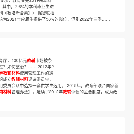
显示，教育业是2019届本科
；其中，7.6%的本科毕业生进
刊《教培断舍离》） 据智联招
2021年应届生提供了56%的岗位，但到2022年三季……
厅，400亿元
教辅
市场被条
？如何整治？…… 2012年2
学教辅材料
使用管理工作的通
织成立
教辅材料
评议委员会，
委员会从中选择一套供学生选用。 2015年，教育部联合国家新
辅材料
管理办法》，延续了2012年
教辅
评议的主要制度，成为政