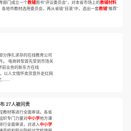
育部门成立一个
教辅
图书“评议委员会”，对本省市场上的
教辅材料
”；各地市教材选用委员会，再从省级“目录”中，选出一套
教辅
“推荐”
部分挣扎求存的在线教育公司
件。 电商转型首先受到市场关
学前业务的新东方在线
选”，以人文情怀卖货意外走红网
亿……
 27人被问责
家课程教材等进行全面审读。各省
组织专门力量对
中小学
地方课
进行全面审读，对进入
中小学
通高校和职业院校对学校使用