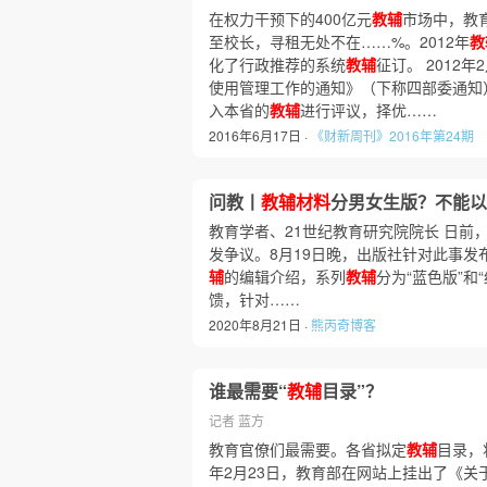
在权力干预下的400亿元
教辅
市场中，教
至校长，寻租无处不在……%。2012年
教
化了行政推荐的系统
教辅
征订。 2012
使用管理工作的通知》（下称四部委通知
入本省的
教辅
进行评议，择优……
2016年6月17日 ·
《财新周刊》2016年第24期
问教丨
教辅材料
分男女生版？不能以
教育学者、21世纪教育研究院院长 日
发争议。8月19日晚，出版社针对此事发
辅
的编辑介绍，系列
教辅
分为“蓝色版”
馈，针对……
2020年8月21日 ·
熊丙奇博客
谁最需要“
教辅
目录”？
记者 蓝方
教育官僚们最需要。各省拟定
教辅
目录，
年2月23日，教育部在网站上挂出了《关