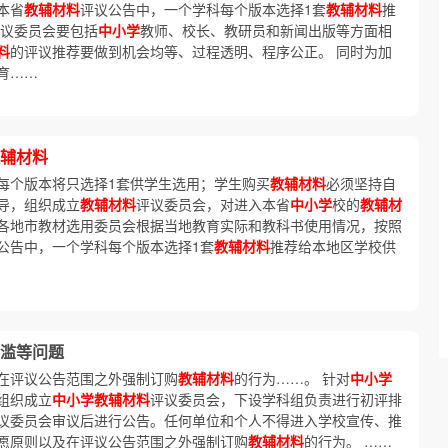
本省
教辅材料
评议公告中，一个学科每个版本选择1套
教辅材料
推
议委员会要包括
中小学
教师、校长、教研员和新闻出版等方面相
料
的评议推荐要做到机会均等、过程透明、程序公正。 同时为加
育……
辅材料
每个版本将只选择1套供学生选用；学生购买
教辅材料
必须坚持自
导，组织成立
教辅材料
评议委员会，对进入本省
中小学
校的
教辅材
各地市教材选用委员会根据当地教育实际和教科书使用情况，按照
公告中，一个学科每个版本选择1套
教辅材料
推荐给本地区学校供
滥等问题
在评议公告范围之外强制订购
教辅材料
的行为……。 针对
中小学
组织成立
中小学教辅材料
评议委员会，下设学科组负责进行初评排
议委员会审议后进行公告。任何单位和个人不得进入学校宣传、推
愿原则以及在评议公告范围之外强制订购
教辅材料
的行为。 ……