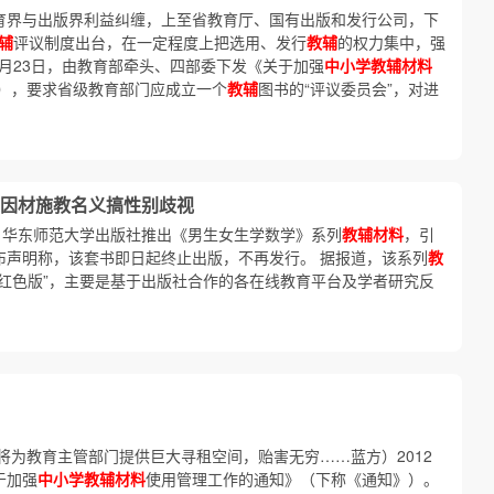
育界与出版界利益纠缠，上至省教育厅、国有出版和发行公司，下
辅
评议制度出台，在一定程度上把选用、发行
教辅
的权力集中，强
年2月23日，由教育部牵头、四部委下发《关于加强
中小学教辅材料
），要求省级教育部门应成立一个
教辅
图书的“评议委员会”，对进
因材施教名义搞性别歧视
前，华东师范大学出版社推出《男生女生学数学》系列
教辅材料
，引
布声明称，该套书即日起终止出版，不再发行。 据报道，该系列
教
和“红色版”，主要是基于出版社合作的各在线教育平台及学者研究反
将为教育主管部门提供巨大寻租空间，贻害无穷……蓝方）2012
于加强
中小学教辅材料
使用管理工作的通知》（下称《通知》）。