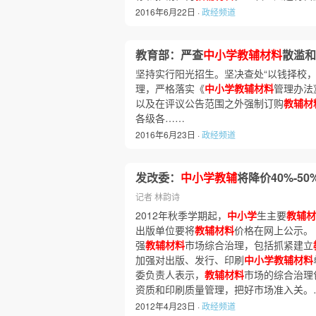
2016年6月22日 ·
政经频道
教育部：严查
中小学教辅材料
散滥和
坚持实行阳光招生。坚决查处“以钱择校
理，严格落实《
中小学教辅材料
管理办法
以及在评议公告范围之外强制订购
教辅材
各级各……
2016年6月23日 ·
政经频道
发改委：
中小学教辅
将降价40%-50
记者 林韵诗
2012年秋季学期起，
中小学
生主要
教辅材
出版单位要将
教辅材料
价格在网上公示。
强
教辅材料
市场综合治理，包括抓紧建立
加强对出版、发行、印刷
中小学教辅材料
委负责人表示，
教辅材料
市场的综合治理
资质和印刷质量管理，把好市场准入关。
2012年4月23日 ·
政经频道