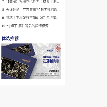
7
【商圈】松田克也挥刀止损 明治折戟中国乳业
8
火线评论｜广东雷州“特教老师招聘违规”很雷，仍有诸多疑点
9
特稿｜宇树发行市值610亿 先行者的加速和考验
10
“竹知了”事件背后的舆情根源
优选推荐