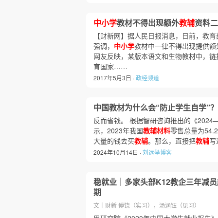
中小学
教材不得出现额外
教辅
资料二
【财新网】据人民日报消息，日前，教育部
强调，
中小学
教材中一律不得出现提供额
网友反映，某版本语文和生物教材中，链
育国家……
2017年5月3日 ·
政经频道
中国教材为什么会“防止学生自学”？
反而省钱。 根据智研咨询推出的《2024—
示，2023年我国
教辅材料
零售总量为54.
大量的钱去买
教辅
。那么，直接把
教辅
写
2024年10月14日 ·
刘远举博客
稳就业｜多家头部K12教企三年减员超
期
文｜财新 傅饶（实习），汤涵钰（见习）