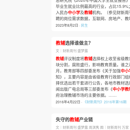
思研究院《2020年中国大学生就业报告》
毕业生就业比例最高的行业，占比15.9%
入民办
中小学
及
教辅
机构。（参见财新周
聘的岗位需求数据，互联网、房地产、教培为
2023年8月2日 ·
民生
教辅
选择谁做主？
文｜财新周刊 盛梦露
教辅
评议制度将
教辅
选择权上收至省级教育
块分割，腐败盛行，影响教育质量。谁之过
月，教育部等四部委发布《关于加强
中小
知》，主要内容是由省级教育行政部门组
择优选出若干套进行公告，各地市教材选用
闻出版广电总局等三部委发布《
中小学教
府治理教辅市场的主要依据。……
2016年4月22日 ·
《财新周刊》2016年第16期
失守的
教辅
产业链
文｜财新周刊 盛梦露 周淇隽 图｜财新周刊 万家