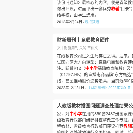
该份《通知》最核心的内容，便是省级教
做出评议，进而评出一套优秀
教辅
“目录
给学校，由学生选用。……
2012年2月24日 ·
观点频道
财新周刊｜竞逐教育硬件
文｜财新周刊 关聪 王伯文
在线教育公司进入生死存亡之境。后来，
试图向两大方向转型：直播电商和教育硬
注。断臂K12（
中小学
基础教育阶段）及
（01797.HK）的直播电商品牌“东方甄
络，甚至推动股价逆势走高，当前近500
2022年12月31日 ·
《财新周刊》2023年第01期
人教版教材插图问题调查处理结果公布
家，对
中小学
在用的359套2487册国
级教育行政部门组建排查整改工作专班，
程教材、省级教育行政部门评议推荐
教辅
校园的课外读物进行全面排查。同时，普