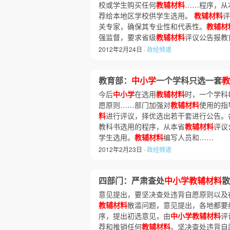
校或学生购买任何
教辅材料
……程序，从
荐给本地区学校供学生选用。
教辅材料
评
关专家，确保其专业性和代表性。
教辅材
强监督，要求省级
教辅材料
评议公告报教
2012年2月24日 ·
政经频道
教育部：
中小学
一个学科只选一套
教
今后
中小学
在选用
教辅材料
时，一个学科
愿原则……部门加强对
教辅材料
使用的指
料
进行评议，择优选出若干套进行公告。
教科书选用的程序，从本省
教辅材料
评议
学生选用。
教辅材料
编写人员和……
2012年2月23日 ·
政经频道
四部门：严肃查处
中小学教辅材料
散
意见提出，要坚决查处违背自愿原则以及
教辅材料
散滥问题，意见提出，各地都要
序，提出初选意见，由
中小学教辅材料
评
荐和推销任何
教辅材料
。坚决查处违背自