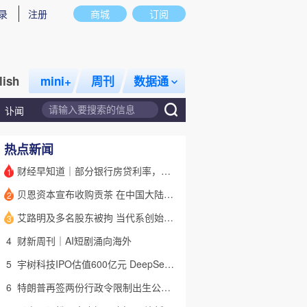
录
注册
商城
订阅
lish
mini+
周刊
数据通
讣闻
热点新闻
财经早知道｜部分银行房贷利率，降至“2字头
1
贝恩资本宣布收购贡茶 在中国大陆无法注册商标后退出市场
2
话题
特别呈现
私房课
艾路明及多名股东被拘 当代系创始人因何此时被清算
3
4
财新周刊｜AI短剧涌向海外
5
宇树科技IPO估值600亿元 DeepSeek参与战略配售
6
特朗普再签两份行政令限制出生公民权 意图打击生育旅游产业