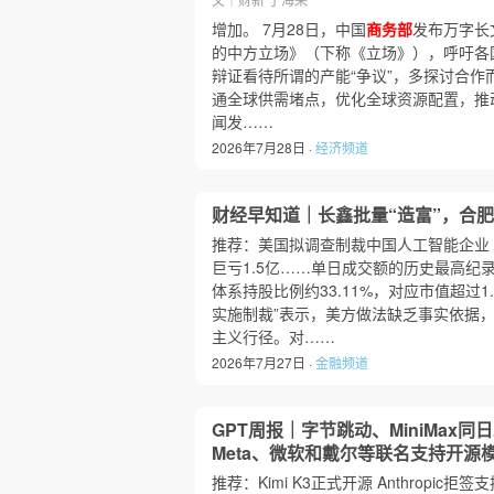
增加。 7月28日，中国
商务部
发布万字长
的中方立场》（下称《立场》），呼吁各
辩证看待所谓的产能“争议”，多探讨合作
通全球供需堵点，优化全球资源配置，推
闻发……
2026年7月28日 ·
经济频道
财经早知道｜长鑫批量“造富”，合
推荐：美国拟调查制裁中国人工智能企业
巨亏1.5亿……单日成交额的历史最高纪录
体系持股比例约33.11%，对应市值超过1
实施制裁”表示，美方做法缺乏事实依据
主义行径。对……
2026年7月27日 ·
金融频道
GPT周报｜字节跳动、MiniMax
Meta、微软和戴尔等联名支持开源
推荐：Kimi K3正式开源 Anthropic拒签