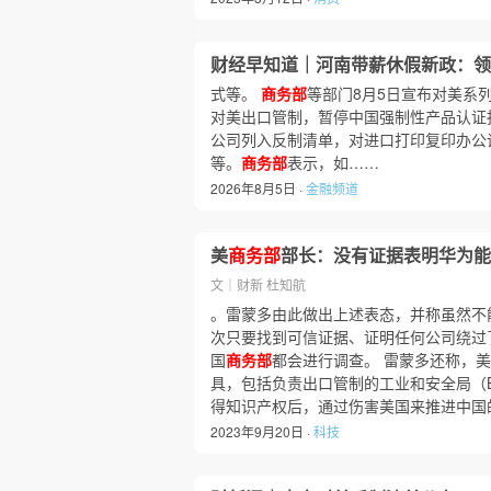
财经早知道｜河南带薪休假新政：领
式等。
商务部
等部门8月5日宣布对美系
对美出口管制，暂停中国强制性产品认证
公司列入反制清单，对进口打印复印办公
等。
商务部
表示，如……
2026年8月5日 ·
金融频道
美
商务部
部长：没有证据表明华为能
文｜财新 杜知航
。雷蒙多由此做出上述表态，并称虽然不
次只要找到可信证据、证明任何公司绕过
国
商务部
都会进行调查。 雷蒙多还称，
具，包括负责出口管制的工业和安全局（B
得知识产权后，通过伤害美国来推进中国
2023年9月20日 ·
科技