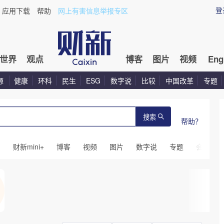
登
应用下载
帮助
网上有害信息举报专区
世界
观点
博客
图片
视频
Eng
源
健康
环科
民生
ESG
数字说
比较
中国改革
专题
搜索
帮助？
闻
财新mini+
博客
视频
图片
数字说
专题
会议