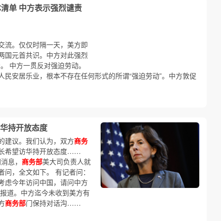
体清单 中方表示强烈谴责
交流。仅仅时隔一天，美方即
两国元首共识。中方对此强烈
。 中方一贯反对强迫劳动。
人民安居乐业，根本不存在任何形式的所谓“强迫劳动”。中方敦促
华持开放态度
的建议。我们认为，双方
商务
长希望访华持开放态度……
网消息，
商务部
美大司负责人就
者问，全文如下。 有记者问：
考虑今年访问中国，请问中方
体报道。中方迄今未收到美方有
方
商务部
门保持对话沟……