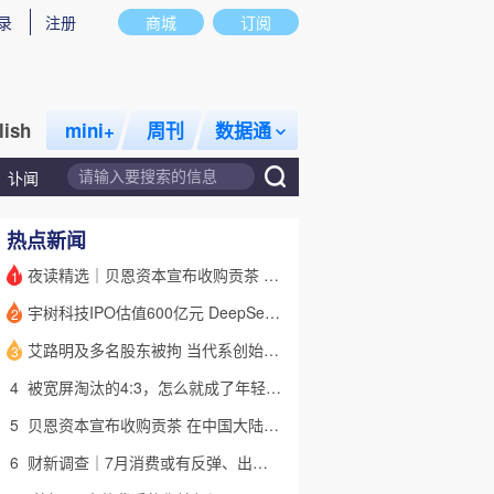
录
注册
商城
订阅
lish
mini+
周刊
数据通
讣闻
热点新闻
夜读精选｜贝恩资本宣布收购贡茶 在中国大陆无法注册商标后退出市场
1
宇树科技IPO估值600亿元 DeepSeek参与战略配售
2
话题
特别呈现
私房课
艾路明及多名股东被拘 当代系创始人因何此时被清算
3
4
被宽屏淘汰的4:3，怎么就成了年轻人的“梦核”？｜热点
5
贝恩资本宣布收购贡茶 在中国大陆无法注册商标后退出市场
6
财新调查｜7月消费或有反弹、出口维持强劲 受哪些因素带动？