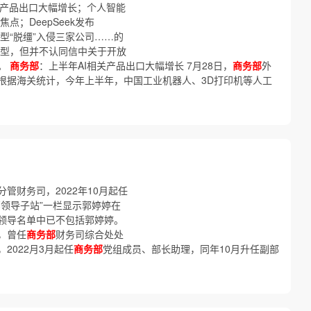
关产品出口大幅增长；个人智能
点；DeepSeek发布
c自曝大模型“脱缰”入侵三家公司……的
重模型，但并不认同信中关于开放
。
商务部
：上半年AI相关产品出口大幅增长 7月28日，
商务部
外
根据海关统计，今年上半年，中国工业机器人、3D打印机等人工
管财务司，2022年10月起任
部领导子站”一栏显示郭婷婷在
领导名单中已不包括郭婷婷。
，曾任
商务部
财务司综合处处
2022月3月起任
商务部
党组成员、部长助理，同年10月升任副部