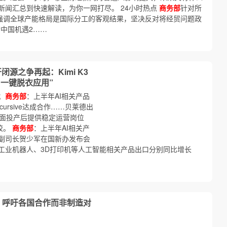
新闻汇总到快速解读，为你一网打尽。 24小时热点
商务部
针对所
，强调全球产能格局是国际分工的客观结果，坚决反对将经贸问题政
中国机遇2……
源之争再起：Kimi K3
“一键脱衣应用”
；
商务部
：上半年AI相关产品
ursive达成合作……贝莱德出
全面投产后提供稳定运营岗位
校。
商务部
：上半年AI相关产
副司长贺少军在国新办发布会
工业机器人、3D打印机等人工智能相关产品出口分别同比增长
责 呼吁各国合作而非制造对