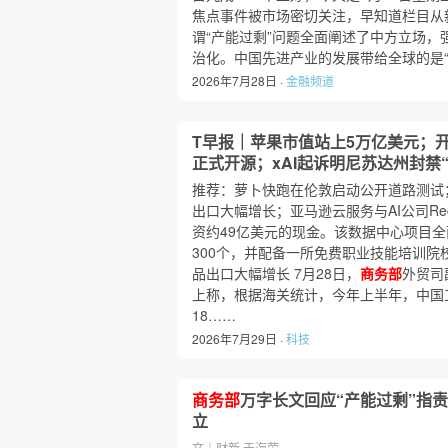
焦点事件被市场密切关注，早知道栏目从
谓“产能过剩”问题全面阐述了中方立场
治化。中国先进产业的发展带给全球的是“
2026年7月28日 ·
金融频道
T早报｜苹果市值站上5万亿美元；开闭
正式开源；xAI起诉明尼苏达州封禁
推荐：萝卜快跑在伦敦启动公开道路测试
出口大幅增长；亚马逊云服务与AI公司Rec
资约49亿美元的现金。该数据中心项目
300个，并配备一所免费职业技能培训院
品出口大幅增长 7月28日，
商务部
外贸司
上称，根据海关统计，今年上半年，中国
18……
2026年7月29日 ·
科技
商务部
万字长文回应“产能过剩”指
立
文｜财新 于海荣