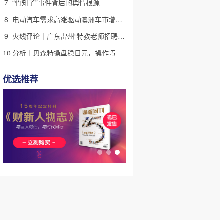
7
“竹知了”事件背后的舆情根源
8
电动汽车需求高涨驱动澳洲车市增长 中国品牌表现强劲｜出海·汽车
9
火线评论｜广东雷州“特教老师招聘违规”很雷，仍有诸多疑点
10
分析｜贝森特操盘稳日元，操作巧思能否撬动美日货币基本面
优选推荐