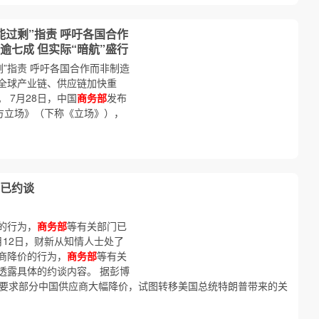
能过剩”指责 呼吁各国合作
七成 但实际“暗航”盛行
剩”指责 呼吁各国合作而非制造
着全球产业链、供应链加快重
 7月28日，中国
商务部
发布
方立场》（下称《立场》），
已约谈
的行为，
商务部
等有关部门已
月12日，财新从知情人士处了
商降价的行为，
商务部
等有关
透露具体的约谈内容。 据彭博
玛要求部分中国供应商大幅降价，试图转移美国总统特朗普带来的关