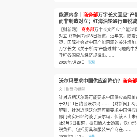
能源内参｜
商务部
万字长文回应“产
而非制造对立；红海油轮通行量锐减逾
【财新网】
商务部
万字长文回应“产能过
对立 财新网7月28日报道，近年来，随
塑，国际社会对中国产能问题的关注增加。
万字长文《关于所谓“产能过剩”问题的中
呼吁各国应从经济规律出……
2026年7月29日 ·
能源
沃尔玛要求中国供应商降价？
商务部
文｜财新 孙嫣然
针对近期沃尔玛可能要求中国供应商降价
于3月11日约谈沃尔玛…… 【财新网】3
解到，针对近期沃尔玛可能要求中国供应
部门确实已经约谈了沃尔玛，但该人士未
社3月6日报道，据知情人士透露，沃尔
税负担。包括厨具和服装生产商在……
2025年3月12日 ·
消费