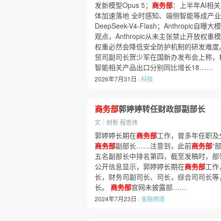
发新模型Opus 5；
商务部
：上半年AI相
体加速落地 全时感知、端侧智能等成产业焦
DeepSeek-V4-Flash；Anthropi
观点，Anthropic从未主张禁止开放权
权重必然会降低安全防护机制的研发难度
贸司副司长贺少军在国新办发布会上称，
智能相关产品出口分别同比增长18……
2026年7月31日 ·
科技
商务部
郭婷婷转任财政部副部长
文｜财新 程思炜
郭婷婷长期在
商务部
工作，曾多年任职及分
商务部
副部长……注意到，此前
商务部
“
五名副部长中排名第四，截至发稿时，部
公开信息显示，郭婷婷长期在
商务部
工作
长，财务司副司长、司长，综合司司长等，
长。
商务部
官网未披露部……
2024年7月23日 ·
金融频道