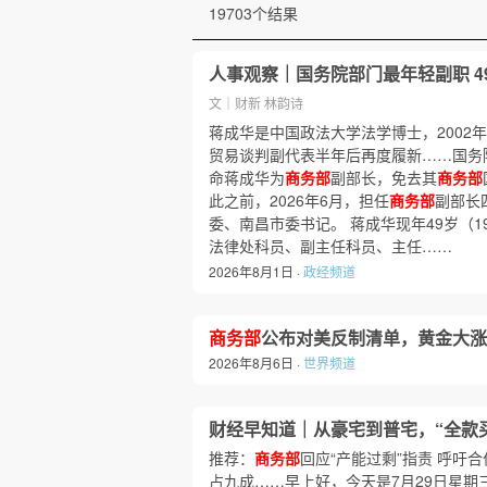
19703个结果
人事观察｜国务院部门最年轻副职 4
文｜财新 林韵诗
蒋成华是中国政法大学法学博士，2002
贸易谈判副代表半年后再度履新……国务
命蒋成华为
商务部
副部长，免去其
商务部
此之前，2026年6月，担任
商务部
副部长
委、南昌市委书记。 蒋成华现年49岁（19
法律处科员、副主任科员、主任……
2026年8月1日 ·
政经频道
商务部
公布对美反制清单，黄金大涨后
2026年8月6日 ·
世界频道
财经早知道｜从豪宅到普宅，“全款
推荐：
商务部
回应“产能过剩”指责 呼吁
占九成……早上好，今天是7月29日星期