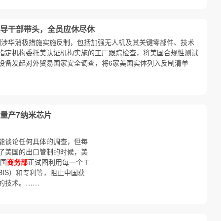
导干部带头，全员应休尽休
列涉华消极措施实施反制，包括加强无人机及其关键零部件、技术
指定机构委托美认证机构实施的工厂跟踪检查，将美国合规性测试
设备发起对外贸易国家安全调查，将6家美国实体列入反制清单
量产7纳米芯片
能谈论任何具体的调查，但每
了美国的出口管制的时候，美
美国
商务部
正试图利用每一个工
IS）和专利等，阻止中国获
的技术。……