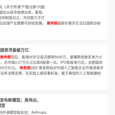
文《关于所谓“产能过剩”问题
国应从经济规律出发，客观、
而非制造对立，共同致力于打
动全球产业健康可持续发展。
商务部
副部长鄢东在当日国新办新
肥国资浮盈破万亿
商务部
回应；香港26岁交易员挪用5000万，豪赌两倍做多海力士
，总市值3.27万亿元位居A股第一位。IPO新股发行后，合肥国资
.05万亿元。
商务部
回应“美宣称拟对中国人工智能企业开展调查并
，没有法理支撑，在实践上搞双重标准，属于典型的人工智能霸权
同日发布新模型；英伟达、
模型
支持开源模型联名信；Anthropic