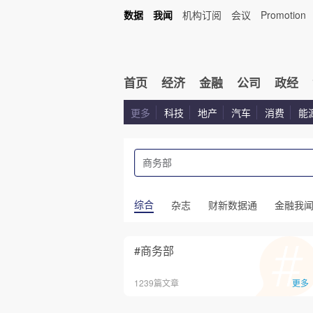
数据
我闻
机构订阅
会议
Promotion
首页
经济
金融
公司
政经
更多
科技
地产
汽车
消费
能
综合
杂志
财新数据通
金融我
#商务部
1239篇文章
更多