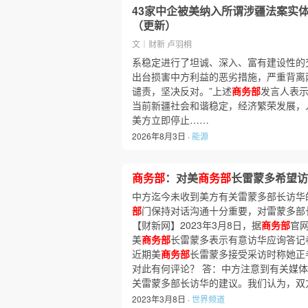
43家中企被美纳入所谓涉疆法案实
（更新）
文｜财新 卢羽桐
系稳定进行了坦诚、深入、富有建设性的
出台损害中方利益的恶劣措施，严重背离
谴责，坚决反对。”上述
商务部
发言人表示
当前新疆社会和谐稳定，经济繁荣发展，
美方立即停止……
2026年8月3日 ·
能源
商务部
：对美
商务部
长雷蒙多希望访
中方迄今未收到美方有关雷蒙多部长访华
部
门保持对话沟通十分重要，对雷蒙多部
【财新网】2023年3月8日，据
商务部
官
美
商务部
长雷蒙多表示有意访华应询答记
近期美
商务部
长雷蒙多接受采访时称她正
对此有何评论？ 答：中方注意到有关媒
关雷蒙多部长访华的建议。我们认为，双
2023年3月8日 ·
世界频道