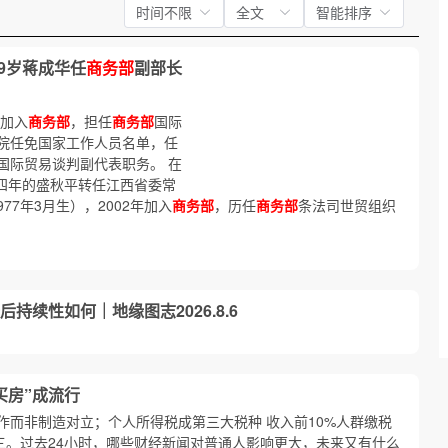
时间不限
全文
智能排序
9岁蒋成华任
商务部
副部长
年加入
商务部
，担任
商务部
国际
院任免国家工作人员名单，任
国际贸易谈判副代表职务。 在
四年的盛秋平转任江西省委常
77年3月生），2002年加入
商务部
，历任
商务部
条法司世贸组织
持续性如何｜地缘图志2026.8.6
买房”成流行
合作而非制造对立；个人所得税成第三大税种 收入前10%人群缴税
三。过去24小时，哪些财经新闻对普通人影响更大，未来又有什么