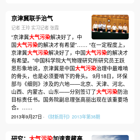
京津冀联手治气
记者 王玲 实习记者 张霞
“京津冀
大气污染
解决好了，中
国
大气污染
的解决才有希望”…… “在一定程度上，
京津冀
大气污染
解决好了，中国
大气污染
的解决才
有希望。”中国科学院大气物理研究所研究员王跃
思形象地说，京津冀是中国
大气污染
治理中最难啃
的骨头，也是必须要啃下的骨头。 9月18日，环保
部与《细则》涉及的六地——北京、天津、河北、
山西、内蒙古、山东——分别签订了
大气污染
防治
目标责任书。国务院副总理张高丽出现在该重要场
合。……
2013年9月27日 ·
《财新周刊》2013年第38期
研究：
大气污染
加速青藏高