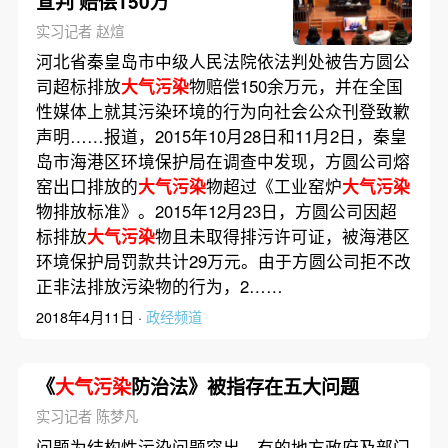
宣判 赔偿150万
实习记者 赵煊
河北省秦皇岛市中级人民法院依法判处被告方圆公
司超标排放
大气污染
物赔偿150余万元，并在全国
性媒体上就其污染环境的行为向社会公众刊登致歉
声明……报道，2015年10月28日和11月2日，秦皇
岛市海港区环境保护局在调查中发现，方圆公司熔
窑出口排放的
大气污染
物超过《工业窑炉
大气污染
物排放标准》。2015年12月23日，方圆公司因超
标排放
大气污染
物且未取得排污许可证，被海港区
环境保护局罚款共计29万元。由于方圆公司拒不改
正非法排放污染物的行为，2……
2018年4月11日 ·
政经频道
《
大气污染
防治法》被指存在五大问题
实习记者 陈梦凡
问题为结构性污染问题突出、有的地方政府及部门