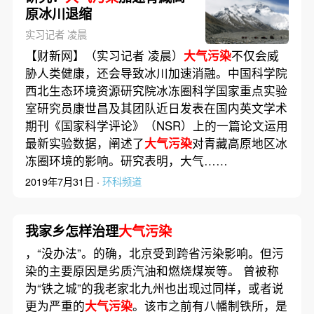
原冰川退缩
实习记者 凌晨
【财新网】（实习记者 凌晨）
大气污染
不仅会威
胁人类健康，还会导致冰川加速消融。中国科学院
西北生态环境资源研究院冰冻圈科学国家重点实验
室研究员康世昌及其团队近日发表在国内英文学术
期刊《国家科学评论》（NSR）上的一篇论文运用
最新实验数据，阐述了
大气污染
对青藏高原地区冰
冻圈环境的影响。研究表明，大气……
2019年7月31日 ·
环科频道
我家乡怎样治理
大气污染
，“没办法”。的确，北京受到跨省污染影响。但污
染的主要原因是劣质汽油和燃烧煤炭等。 曾被称
为“铁之城”的我老家北九州也出现过同样，或者说
更为严重的
大气污染
。该市之前有八幡制铁所，是