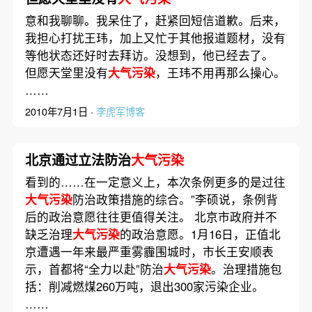
意和我聊聊。我呆住了，赶紧回短信道歉。后来，
我担心打扰王玮，加上又忙于其他报道题材，没有
等他状态还好时去拜访。没想到，他已经去了。
但愿天堂里没有
大气污染
，王玮不用再那么操心。
……
2010年7月1日 ·
李虎军博客
北京通过立法防治
大气污染
看到的……在一定意义上，本次条例更多的是过往
大气污染
防治政策措施的综合。”李硕说，条例背
后的政治意愿往往更值得关注。 北京市政府并不
缺乏治理
大气污染
的政治意愿。1月16日，正值北
京遭遇一年来最严重雾霾围城时，市长王安顺表
示，首都将“全力以赴”防治
大气污染
。治理措施包
括：削减燃煤260万吨，退出300家污染企业。
……