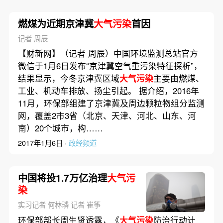
燃煤为近期京津冀
大气污染
首因
记者 周辰
【财新网】（记者 周辰）中国环境监测总站官方
微信于1月6日发布“京津冀空气重污染特征探析”，
结果显示，今冬京津冀区域
大气污染
主要由燃煤、
工业、机动车排放、扬尘引起。 据介绍，2016年
11月，环保部组建了京津冀及周边颗粒物组分监测
网，覆盖2市3省（北京、天津、河北、山东、河
南）20个城市，构……
2017年1月6日 ·
政经频道
中国将投1.7万亿治理
大气污
染
实习记者 何林璘 记者 崔筝
环保部部长周生贤透露，《
大气污染
防治行动计