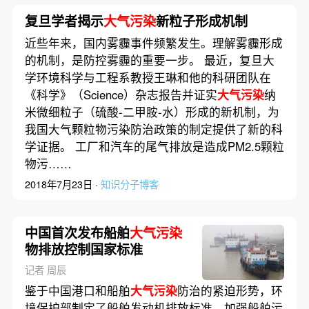
复旦学者揭示
大气污染
新粒子形成机制
近些年来，国内雾霾事件频繁发生。理解雾霾形成
的机制，是防控雾霾的重要一步。 最近，复旦大
学环境科学与工程系教授王琳和他的科研团队在
《科学》（Science）杂志报告并证实
大气污染
纳
米微细粒子（硫酸-二甲胺-水）形成的新机制，为
我国大气颗粒物污染防治政策的制定提供了新的科
学证据。 工厂和汽车的尾气排放是造成PM2.5颗粒
物污……
2018年7月23日 ·
知识分子博客
中国首次发布船舶
大气污染
物排放控制国家标准
记者 周辰
鉴于中国港口和船舶
大气污染
防治的紧迫形势，环
境保护部制定了船舶发动机排放标准，加强船舶污