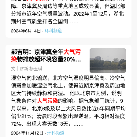
障。京津冀及周边等重点地区成效显著，但湖北部
分城市近年空气质量波动。2022年1至12月，湖北
荆州空气质量排名全国倒……
2024年6月14日 ·
环科频道
郝吉明：京津冀全年
大气污
染
物排放超环境容量20%以
上
文｜财新 杨玉琪
湿空气向北输送，北方空气湿度明显偏高。冷空气
偏弱叠加暖湿空气北上，使得近期京津冀及周边地
区大气持续静稳和高湿。 他以北京市为例，说明
气象条件对
大气污染
的影响。据气象部门统计，9
月以来，北京6级及以上大风日数比近5年同期平均
偏少21%；清晨时段频繁出现逆温；平均相对湿度
72%、出现大雾天数13天，……
2024年11月12日 ·
环科频道