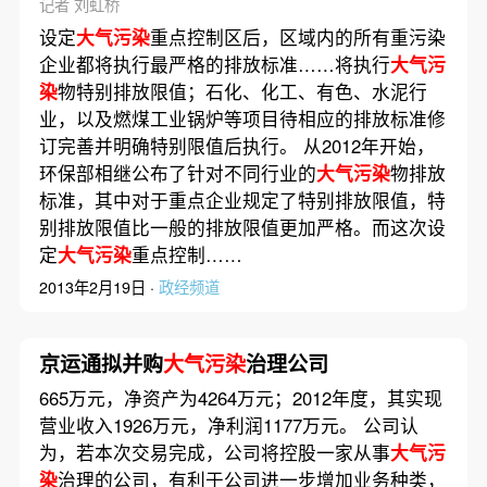
记者 刘虹桥
设定
大气污染
重点控制区后，区域内的所有重污染
企业都将执行最严格的排放标准……将执行
大气污
染
物特别排放限值；石化、化工、有色、水泥行
业，以及燃煤工业锅炉等项目待相应的排放标准修
订完善并明确特别限值后执行。 从2012年开始，
环保部相继公布了针对不同行业的
大气污染
物排放
标准，其中对于重点企业规定了特别排放限值，特
别排放限值比一般的排放限值更加严格。而这次设
定
大气污染
重点控制……
2013年2月19日 ·
政经频道
京运通拟并购
大气污染
治理公司
665万元，净资产为4264万元；2012年度，其实现
营业收入1926万元，净利润1177万元。 公司认
为，若本次交易完成，公司将控股一家从事
大气污
染
治理的公司，有利于公司进一步增加业务种类，