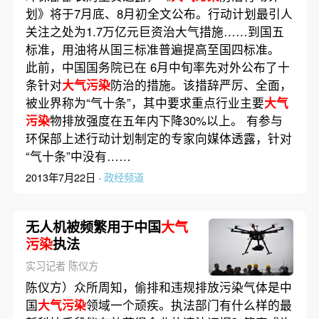
划》将于7月底、8月初全文公布。行动计划最引人
关注之处为1.7万亿元巨资治大气措施……到国五
标准，用油将从国三标准普遍提高至国四标准。
此前，中国国务院已在 6月中旬率先对外公布了十
条针对
大气污染
防治的措施。该措辞严厉、全面，
被业界称为“气十条”，其中要求重点行业主要
大气
污染
物排放强度在五年内下降30%以上。 有参与
环保部上述行动计划制定的专家向媒体透露，针对
“气十条”中没有……
2013年7月22日 ·
政经频道
无人机被频繁用于中国
大气
污染
执法
实习记者 陈仪方
陈仪方）众所周知，偷排和违规排放污染气体是中
国
大气污染
领域一个顽疾。执法部门有什么样的最