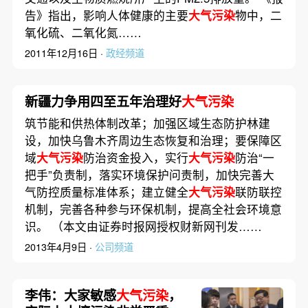
告》指出，影响人体健康的主要
大气污染
物中，二
氧化硫、二氧化氮……
2011年12月16日 ·
政经频道
新疆力争用四至五年治理好
大气污染
筑节能和供热体制改革；加强区域生态防护林建
设，加快乌鲁木齐周边生态恢复和治理；要保障区
域
大气污染
防治资金投入，实行
大气污染
防治“一
把手”负责制，落实环境保护问责制，加快完善大
气防控质量标准体系；建立健全
大气污染
联防联控
机制，完善各种参与环保机制，提高全社会环境意
识。 （本文由证券时报网授权财新网刊发……
2013年4月9日 ·
公司频道
李伟：大家敏感
大气污染
，