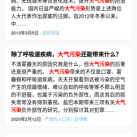
网、无线城市等信息化技术，提升
大气污染
的防治
能力。 国内日益严峻的
大气污染
形势是上述两位
人大代表作出提案的注脚。自2012年冬季以来，
中……
2013年3月5日 ·
政经频道
除了呼吸道疾病，
大气污染
还能带来什么？
不清雾霾天的原因究竟是什么，但
大气污染
的后果
还是很严重的。
大气污染
带来的不仅是口罩、雾
霾假和呼吸道疾病，天天开窗看到这被污染的空气
产生的烦躁情绪、难以自如的呼吸等等不那么明显
的不舒服，也属于污染的负外部性，而这背后的损
失常常没有得到重视。盐巴本期带来三项有关
大气
污染
负外部性的研究，分别探讨其对犯罪……
2020年2月12日 ·
严肃的人口学八卦博客