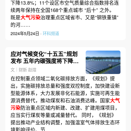
下降13.8%；11个设区市空气质量综合指数排名连
续两年保持在全国168个重点城市 “后十” 之外。
既是
大气污染
治理重点区域省市、又是“钢铁重镇”
的河……
2024年5月24日 ·
环科频道
应对气候变化“十五五”规划
发布 五年内碳强度将下降
17%
文｜财新 赵煊
在控制重点领域二氧化碳排放方面，《规划》提
出，实施碳排放总量和强度双控制度，加快建设新
型能源体系，大力发展非化石能源，实施可再生能
源消费替代，推动煤炭和石油消费达峰。国家
大气
污染
防治重点区域内新建、改建、扩建用煤项目，
应当实行煤炭等量或减量替代。 同时，《规划》
提出推动产业结构调整，加强温室气体排放生态环
境影响评价、节……