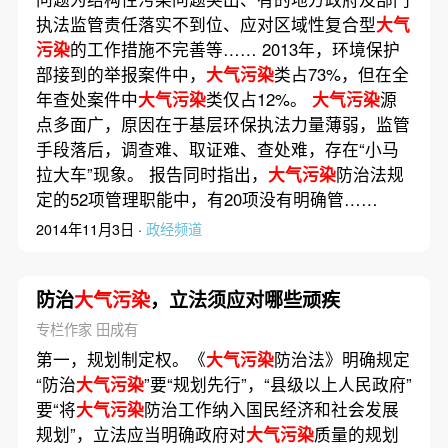
执法监管责任落实不到位、应对区域性复合型
大气
污染
的工作措施不完善等…… 2013年，环境保护
部接到的举报案件中，
大气污染
类占73%，但在全
年查处案件中
大气污染
类仅占12%。
大气污染
源
点多面广，原因在于基层环保执法力量薄弱，监管
手段落后，调查难、取证难、查处难，存在“小马
拉大车”现象。 报告同时指出，
大气污染
防治法规
定的52项管理职能中，有20项没有明确管……
2014年11月3日 ·
政经频道
防治
大气污染
，立法须应对哪些顽疾
专栏作家 田成有
第一，规划制定权。《
大气污染
防治法》明确规定
“防治
大气污染
”要“规划先行”，“县级以上人民政府”
要“将
大气污染
防治工作纳入国民经济和社会发展
规划”，立法应当明确政府对
大气污染
质量的规划