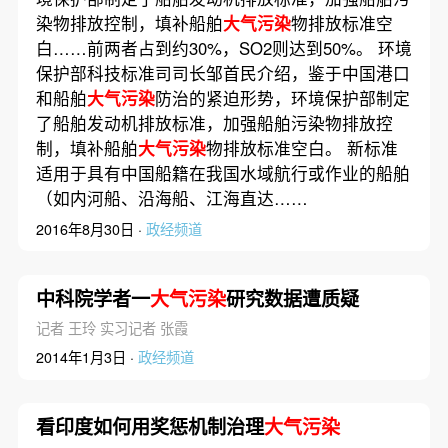
染物排放控制，填补船舶
大气污染
物排放标准空
白……前两者占到约30%，SO2则达到50%。 环境
保护部科技标准司司长邹首民介绍，鉴于中国港口
和船舶
大气污染
防治的紧迫形势，环境保护部制定
了船舶发动机排放标准，加强船舶污染物排放控
制，填补船舶
大气污染
物排放标准空白。 新标准
适用于具有中国船籍在我国水域航行或作业的船舶
（如内河船、沿海船、江海直达……
2016年8月30日 ·
政经频道
中科院学者一
大气污染
研究数据遭质疑
记者 王玲 实习记者 张霞
2014年1月3日 ·
政经频道
看印度如何用奖惩机制治理
大气污染