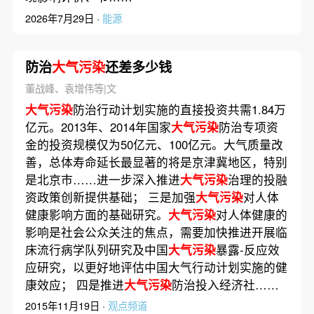
2026年7月29日 ·
能源
防治
大气污染
还差多少钱
董战峰、袁增伟等|文
大气污染
防治行动计划实施的直接投资共需1.84万
亿元。2013年、2014年国家
大气污染
防治专项资
金的投资规模仅为50亿元、100亿元。大气质量改
善，总体寿命延长最显著的将是京津冀地区，特别
是北京市……进一步深入推进
大气污染
治理的投融
资政策创新提供基础； 三是加强
大气污染
对人体
健康影响方面的基础研究。
大气污染
对人体健康的
影响是社会公众关注的焦点，需要加快推进开展临
床流行病学队列研究及中国
大气污染
暴露-反应效
应研究，以更好地评估中国大气行动计划实施的健
康效应； 四是推进
大气污染
防治投入经济社……
2015年11月19日 ·
观点频道