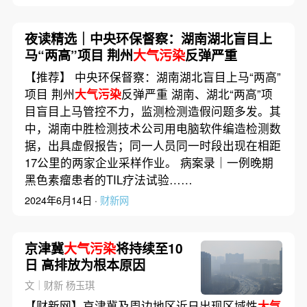
夜读精选｜中央环保督察：湖南湖北盲目上
马“两高”项目 荆州
大气污染
反弹严重
【推荐】 中央环保督察：湖南湖北盲目上马“两高”
项目 荆州
大气污染
反弹严重 湖南、湖北“两高”项
目盲目上马管控不力，监测检测造假问题多发。其
中，湖南中胜检测技术公司用电脑软件编造检测数
据，出具虚假报告；同一人员同一时段出现在相距
17公里的两家企业采样作业。 病案录｜一例晚期
黑色素瘤患者的TIL疗法试验……
2024年6月14日 ·
财新网
京津冀
大气污染
将持续至10
日 高排放为根本原因
文｜财新 杨玉琪
【财新网】京津冀及周边地区近日出现区域性
大气