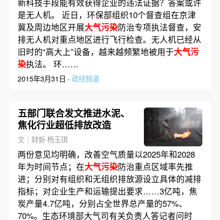
新科技手段能有效获得企业的违法证据？答案或许
是无人机。 近日，环保部组织10个督查组在京津
冀及周边地区开展
大气污染
防治专项执法督查，安
排无人机对重点地区进行飞行检查。无人机已经从
旧时的“高大上”设备，越来越频繁地被用于
大气污
染
执法。 环……
2015年3月31日 ·
政经频道
五部门联合发文推进水泥、
焦化行业超低排放改造
文｜财新 杨玉琪
两份意见均明确，改善空气质量以2025年和2028
年为时间节点；在
大气污染
防治重点区域率先推
进；分别对有组织和无组织排放源设立具体的减排
指标；对企业生产和运输提出要求……3亿吨，焦
炭产量4.7亿吨，分别占全世界总产量的57%、
70%。生态环境部大气司有关负责人答记者问时