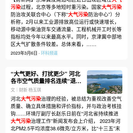
污染
过程，北京等多地短时重污染。国家
大气污染
防治攻关联合中心（下称“
大气污染
防治中心”）分
析称，2月以来工业源排放高位运行或快速增长，
移动源中柴油货车交通流量、工程机械开工时长等
指标均处今年以来最高水平。同时，京津冀中部地
区大气扩散条件较差。总体来看，……
2023年3月6日 ·
环科频道
“大气更好、打扰更少” 河北
各市空气质量排名连续“退后
十”
文｜财新 杨玉琪
河北
大气污染
治理的经验，被总结为重视改善空气
质量、确立具体措施和评价指标，并与政治考核挂
钩……环境厅副厅长赵乐日前在“河北省持续推进
大气污染
治理工作”新闻发布会上介绍， 2023年河
北PM2.5平均浓度38.6微克/立方米，比“十三五”末