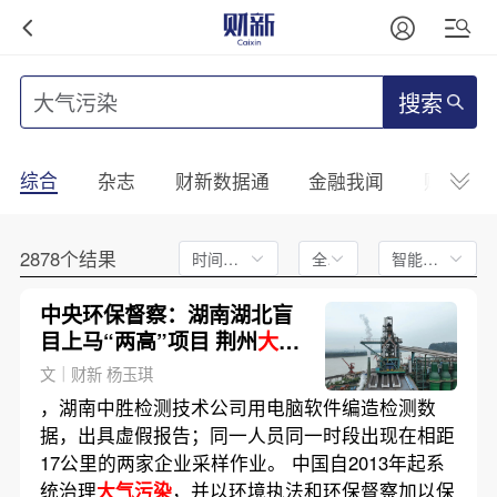
搜索
综合
杂志
财新数据通
金融我闻
财新mini
2878个结果
时间不限
全文
智能排序
中央环保督察：湖南湖北盲
目上马“两高”项目 荆州
大气
污染
反弹严重
文｜财新 杨玉琪
，湖南中胜检测技术公司用电脑软件编造检测数
据，出具虚假报告；同一人员同一时段出现在相距
17公里的两家企业采样作业。 中国自2013年起系
统治理
大气污染
，并以环境执法和环保督察加以保