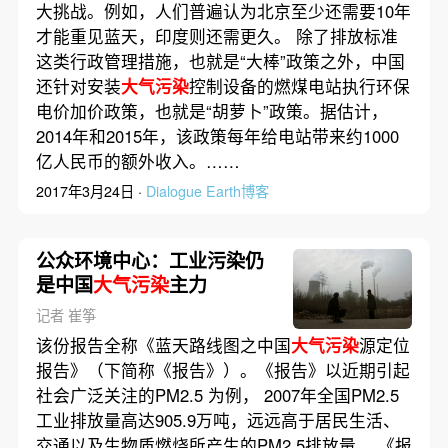
大挑战。例如，人们普遍认为北京至少还需要10年
才能重见蓝天，印度则还需更久。 除了排放标准
这类行政管理措施，也就是“大棒”政策之外，中国
还针对安装
大气污染
控制设备的燃煤电站执行环保
电价加价政策，也就是“胡萝卜”政策。据估计，
2014年和2015年，该政策每年给电站带来约1000
亿人民币的额外收入。……
2017年3月24日 ·
Dialogue Earth博客
公众环境中心：工业污染仍
是中国
大气污染
主力
记者 崔筝
该份报告全称《蓝天路线图之中国
大气污染
源定位
报告》（下简称《报告》）。《报告》以近期引起
社会广泛关注的PM2.5 为例， 2007年全国PM2.5
工业排放量高达905.9万吨，远远高于居民生活、
交通以及生物质燃烧所产生的PM2.5排放量。 《报