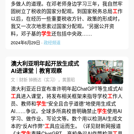
多做人的道理。在邓老师身边学习三年，我自然牢
固树立了税收的国家分配观。到国家税务总局
工
作
以后，在经历一些重要税收方针、政策的形成时，
我又一次次地思索过国家分配观。”另据公开资
料，邓子基的
学生
还包括中央政……
2024年6月29日 ·
政经频道
澳大利亚明年起开放生成式
AI进课堂｜教育观察
文｜财新 钟腾达（实习），黄蕙昭
澳大利亚近日宣布准许明年起ChatGPT等生成式AI
工
具进入课堂，将发布相关框架来指导学校
工
作人
员、教师和
学生
“安全且合乎道德”地使用生成式
AI……争议。全球多所高校曾明确禁止
学生
使用AI
学习、做作业、写论文等。数个用以检测AI生成文
本的“反AI作弊”
工
具应运而生。（详见财新网报道
《大
学生
青睐ChatGPT，高校争议AI作弊检测
工
具