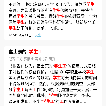
不适等。 据北京邮电大学10日通告，将尊重
学生
意愿，为郑某指导的所有
学生
调换导师，并将“加
强对
学生
的关心关爱，做好
学生
的心理疏导，全力
保障
学生
在校的正常学习科研生活”。 财新从北邮
学生
处了解到，此前，北邮……
2024年4月11日 ·
民生
富士康的“
学生工
”
记者 兰方 郭惟地 实习记者 唐婴
《报告》认为，富士康对“
学生工
”的使用方式忽略
了对他们的权益保护。 根据《中等职业学校
学生
实习管理办法》的规定，
学生
每天顶岗实习的时间
不得超过8小时。然而，根据调研组的调查，大部
分
学生工
每天
工
作10小时，每周加班一天，累计一
周加班20小时。此外，
学生
们也被要求上夜班。
调研组发现，不少“
学生工
”的
工
作强度很……