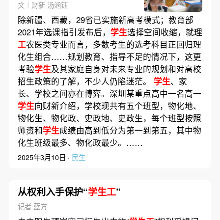
文｜财新 汤涵钰
除新疆、西藏，29省已实施新高考模式；教育部
2021年选课指引发布后，
学生
选择空间收缩，就理
工
农医类专业而言，多数考生的选考科目正回归理
化生组合……规划教育、指导不足的情况下，这更
考验
学生
及其家庭自身对未来专业的规划和对高校
招生政策的了解，不少人仍陷迷茫。
学生
、家
长、学校之间亦在博弈。深圳某重点高中一名高一
学生
向财新介绍，学校现共有五个班型，物化地、
物化生、物化政、史政地、史政生，每个班型按照
师资和
学生
成绩由高到低分为第一到第五，其中物
化生班级最多、物化政最少。……
2025年3月10日 ·
民生
从权利入手保护“
学生工
”
记者 蓝方