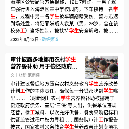
海淀区公安局官方通报称，12日7时许，一男子驾
车强行进入海淀区某中学校园内，下车挟持一名
学
生
，过程中另一名
学生
被车辆剐蹭受伤。警方迅速
到场处置，将犯罪嫌疑人袁某（男，26岁，曾在该
校务
工
）当场控制，被挟持
学生
安全解救，被……
2023年6月12日 ·
政经频道
审计披露多地挪用农村
学生
营养餐补助 用于偿还政府债
务
文｜财新 范俏佳
审计建议督促地方压实农村义务教育
学生
营养改善
计划
工
作的主体责任，确保每一分钱都吃到
学生
嘴
里…… 【财新网】农村
学生
营养餐补助被挪用于
偿还政府债务、基层“三保”等支出，供餐单位违规
经营，偷
工
减料、以次充好供餐，餐食采购招标和
供餐监管过程中权力寻租……国务院审计
工
作报告
披露，国家农村义务教育
学生
营养改善计划专项执