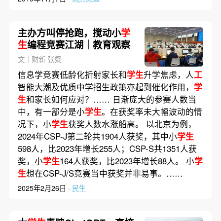
主办方叫停抢跑，搅动小
学
生
编程竞赛江湖｜教育观察
文｜财新 张粲
信息学竞赛低龄化折射家长和
学生
升学焦虑，人
工
智能大潮及优质中学招生政策亦起到催化作用，
学
生
和家长如何应对？…… 日渐庞大的参赛人数当
中，有一部分是小
学生
。在获奖率未大幅波动的情
况下，小
学生
获奖人数水涨船高。 以北京为例，
2024年CSP-J第二轮共1904人获奖，其中小
学生
598人，比2023年增长255人；CSP-S‌共1351人获
奖，小
学生
164人获奖，比2023年增长88人。 小
学
生
想在CSP-J/S竞赛当中获奖并非易事。……
2025年2月26日 ·
民生