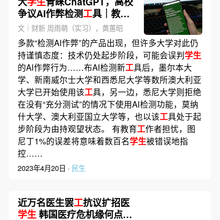
大
学生
青睐ChatGPT，高校
争议AI作弊检测
工
具｜教育
观察
文｜财新 周雨萌（实习），黄蕙昭
多款“检测AI作弊”的产品出现，但许多大学对此仍
持谨慎态度：技术仍处起步阶段，可能会误判
学生
的AI作弊行为……布AI检测新
工
具后，墨尔本大
学、新南威尔士大学和西悉尼大学等数所澳大利亚
大学已开始使用该
工
具，另一边，悉尼大学则拒绝
在没有“充分测试”的情况下使用AI检测功能，莫纳
什大学、澳大利亚国立大学等，也以该
工
具处于起
步阶段为由持观望状态。 有教育
工
作者担忧，图
尼丁1%的误差将意味着数百名
学生
被错误地指
控……
2023年4月20日 ·
民生
近万名医生罢
工
抗议扩招医
学生
韩国医疗危机缘何点