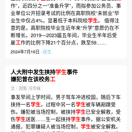
作”，近四分之一“准备升学”，而拟参加公务员、事
业单位公开招录考试的比例在高职院校“未就业”毕
业生中仅占4%，显著低于本科院校
学生
。 值得注
意的是，高职院校毕业生近年来“升学”意愿仍在不
断增长。2019—2023届五年间，毕业生半年后受
雇
工
作的比例下降21个百分点，跌至59……
2024年7月16日 ·
民生
人大附中发生挟持
学生
事件
嫌犯曾在该校务
工
文｜财新 冯华妹
事发早间上学时间，男子驾车冲进校园，随后下车
挟持一名
学生
，过程中另一名
学生
被车辆剐蹭受
伤。嫌犯被当场控制，被挟持
学生
已安全解救，受
伤
学生
送医……生一起挟持
学生
事件。据公安机关
通报，犯罪嫌疑人被当场控制，
学生
被安全解救。