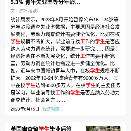
5.3% 青年失业率等分年龄段
数据暂停公布
文｜财新 程思炜
统计局表示，2023年8月开始暂停公布16—24岁等
分年龄段调查失业率数据，主要原因是经济社会发
展变化，劳动力调查统计需要健全优化，比如在校
学生
规模不断扩大，毕业前寻找
工
作的
学生
是否应
纳入劳动力调查统计，需要进一步研究……因是：
经济社会在不断发展变化，统计
工
作需要不断完
善，劳动力调查统计也需要进一步健全优化。比
如，近年来中国城镇青年人中，在校
学生
规模不断
扩大。2022年16-24岁城镇青年有9600多万人，其
中在校
学生
达到6500多万人。在校
学生
的主要任务
是学习，毕业前寻找
工
作的
学生
是否应纳入劳动力
调查统计，社会各方……
2023年8月15日 ·
经济频道
英国审查留
学生
毕业后签