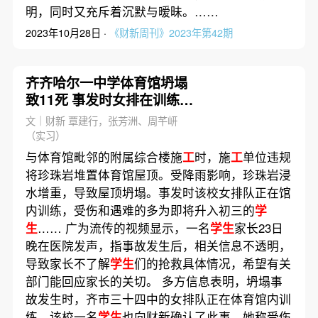
明，同时又充斥着沉默与暧昧。……
2023年10月28日 ·
《财新周刊》2023年第42期
齐齐哈尔一中学体育馆坍塌
致11死 事发时女排在训练
（更新）
文｜财新 覃建行，张芳洲、周芊岍
（实习）
与体育馆毗邻的附属综合楼施
工
时，施
工
单位违规
将珍珠岩堆置体育馆屋顶。受降雨影响，珍珠岩浸
水增重，导致屋顶坍塌。事发时该校女排队正在馆
内训练，受伤和遇难的多为即将升入初三的
学
生
…… 广为流传的视频显示，一名
学生
家长23日
晚在医院发声，指事故发生后，相关信息不透明，
导致家长不了解
学生
们的抢救具体情况，希望有关
部门能回应家长的关切。 多方信息表明，坍塌事
故发生时，齐市三十四中的女排队正在体育馆内训
练。该校一名
学生
也向财新确认了此事，她称受伤