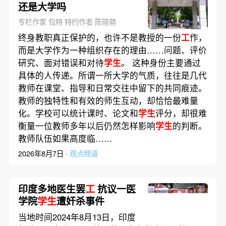
还是大学吗
专栏作家 包特 特约作者 陈晓萌
终身教职真正保护的，也许不是教授的一份
工
作，
而是大学作为一种组织存在的理由……问题、评价
研究、面对错误和对待
学生
。 这种身份主要通过
具体的人传递。所谓一所大学的气质，往往是几代
教师在课堂、指导和日常交往中留下的共同痕迹。
教师的独特性和有效的师生互动，却恰恰最难量
化。学校可以统计课时、论文和
学生
评分，却很难
衡量一位教师多年以后仍然怎样影响
学生
的判断。
教师队伍如果高度临……
2026年8月7日 ·
观点频道
印度多地医生罢
工
抗议一医
学院
学生
遭奸杀事件
当地时间2024年8月13日，印度