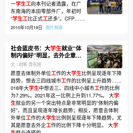
一
学生工
向本刊记者透露，在广
东南海的本田零部件厂，年初时
“
学生工
比正式
工
还多”。CFP……
2010年10月19日 ·
图片频道
社会蓝皮书：大
学生
就业“体
制内偏好”明显，去外企意愿
下降
文｜财新 周东旭
愿意去体制外单位
工
作的大
学生
比例呈现逐年下降
趋势，想去三四线城市
工
作的比例呈上升趋势……
018年大
学生
中想去三、四线中小城市
工
作的比例
为7.29%，2021年这一比例上升到11.77%。 大
学
生
就业的另一个突出特点是非常明显的“体制内偏
好”，而且呈现逐年增长趋势；相反，愿意去体制
外单位
工
作的大
学生
比例则呈现逐年下降趋势，尤
其是愿意去外企
工
作的比例下降十分明显。 大
学
生
就业选择的……