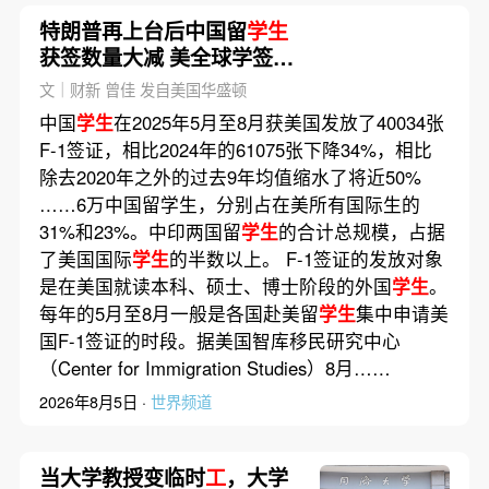
特朗普再上台后中国留
学生
获签数量大减 美全球学签拒
签率达十年最高(含视频)
文｜财新 曾佳 发自美国华盛顿
中国
学生
在2025年5月至8月获美国发放了40034张
F-1签证，相比2024年的61075张下降34%，相比
除去2020年之外的过去9年均值缩水了将近50%
……6万中国留学生，分别占在美所有国际生的
31%和23%。中印两国留
学生
的合计总规模，占据
了美国国际
学生
的半数以上。 F-1签证的发放对象
是在美国就读本科、硕士、博士阶段的外国
学生
。
每年的5月至8月一般是各国赴美留
学生
集中申请美
国F-1签证的时段。据美国智库移民研究中心
（Center for Immigration Studies）8月……
2026年8月5日 ·
世界频道
当大学教授变临时
工
，大学