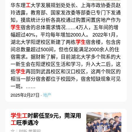
华东理
工
大学发展规划处处长、上海市政协委员赵
玲透露，教育部、国家发改委等部委已专门下发通
知，摸底统计分析各高校通过购置闲置房地产作为
学生
宿舍的总体需求情况……4万人，五年间的增
幅超过40%，平均每年增加2000人。 2022年1月，
湖北大学阳逻校区新建了两栋
学生
宿舍楼，包含房
间总数量超过500间，但也仅能满足2000余人的住
宿需求。据财新了解，目前湖北大学多个院系的大
一新生会在阳逻校区生活和学习，升入大二后，这
些
学生
再回到武昌校区和汉口校区，这两个院区的
相当一部分宿舍都位于校园外，宿舍短缺现象可见
一斑。……
2025年2月27日 ·
地产
学生工
时薪低至9元，莞深用
工
旺季遇冷
文｜财新 黄蕙昭