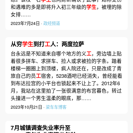
和遇难的多是即将升入初三年级的
学生
，被埋的除
女排……
2023年7月24日 ·
政经频道
从穷
学生
到打
工
人：两度拉萨
台永远是不知道来自哪个地方的义
工
，旁边墙上贴
着很多拼车、求拼车、捡人或求被捡的字条。踏着
楼梯一圈圈上到顶楼，疯人院还在，只是改成了青
旅自己的员
工
宿舍，5238酒吧已经消失，曾经能看
到布达拉宫的小平台也锁起来不让上了。2012年6
月，我站在这里拍了一张很满意的布宫暮色，转过
头撞进一个男生温柔的眼底，那……
2023年10月21日 ·
梁车车博客
7月城镇调查失业率升至