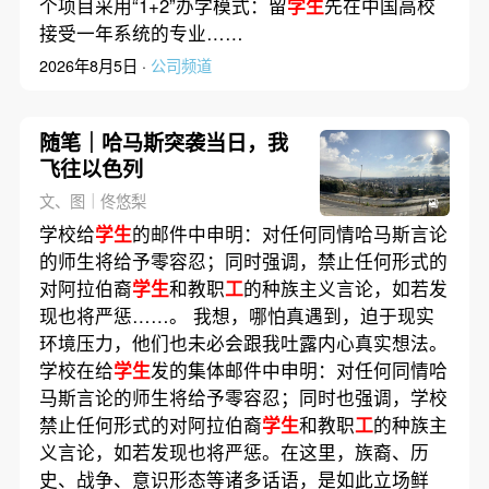
个项目采用“1+2”办学模式：留
学生
先在中国高校
接受一年系统的专业……
2026年8月5日 ·
公司频道
随笔｜哈马斯突袭当日，我
飞往以色列
文、图｜佟悠梨
学校给
学生
的邮件中申明：对任何同情哈马斯言论
的师生将给予零容忍；同时强调，禁止任何形式的
对阿拉伯裔
学生
和教职
工
的种族主义言论，如若发
现也将严惩……。 我想，哪怕真遇到，迫于现实
环境压力，他们也未必会跟我吐露内心真实想法。
学校在给
学生
发的集体邮件中申明：对任何同情哈
马斯言论的师生将给予零容忍；同时也强调，学校
禁止任何形式的对阿拉伯裔
学生
和教职
工
的种族主
义言论，如若发现也将严惩。在这里，族裔、历
史、战争、意识形态等诸多话语，是如此立场鲜