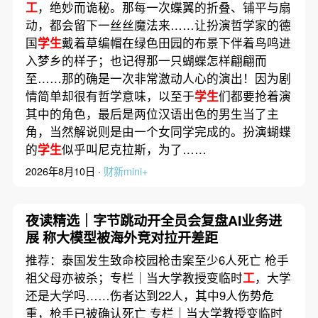
工
，绝妙而诡秘。那每一次蝶翼的折叠、铺平与扇
动，都会留下一丝丝魔法来……让扮演哲学家的德
国
学生
戴着草编帽在绿色田园的布景下伴着鸟鸣进
入梦乡的样子；也记得那一只蝴蝶怎样翩翩而
至……那的确是一次非常激动人心的演出！因为剧
情简单却很有哲学意味，以至于
学生
们都要抢着演
其中的角色，最后是两位汉语出色的男生当了主
角，当然解说则是由一个女同学完成的。扮演蝴蝶
的
学生
似乎叫尼克拉斯，为了……
2026年8月10日 ·
财新mini+
夜读精选｜字节跳动开全员会复盘AI业务进
展 称大模型被海外竞对拉开差距
推荐：泰国发生致命校园枪击案至少6人死亡 枪手
祖父母亦被杀；专栏｜当大学教授变临时
工
，大学
还是大学吗……伤者达到22人，其中9人伤势危
重，枪手已被确认死亡 专栏｜当大学教授变临时