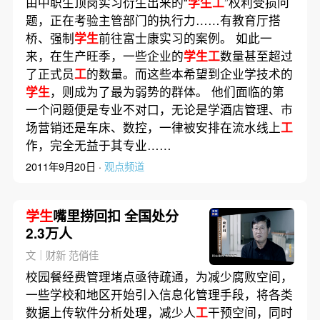
由中职生顶岗实习衍生出来的“
学生工
”权利受损问
题，正在考验主管部门的执行力……有教育厅搭
桥、强制
学生
前往富士康实习的案例。 如此一
来，在生产旺季，一些企业的
学生工
数量甚至超过
了正式员
工
的数量。而这些本希望到企业学技术的
学生
，则成为了最为弱势的群体。 他们面临的第
一个问题便是专业不对口，无论是学酒店管理、市
场营销还是车床、数控，一律被安排在流水线上
工
作，完全无益于其专业……
2011年9月20日 ·
观点频道
学生
嘴里捞回扣 全国处分
2.3万人
文｜财新 范俏佳
校园餐经费管理堵点亟待疏通，为减少腐败空间，
一些学校和地区开始引入信息化管理手段，将各类
数据上传软件分析处理，减少人
工
干预空间，同时