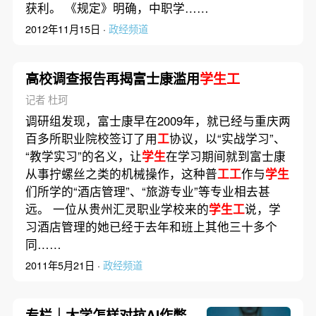
获利。 《规定》明确，中职学……
2012年11月15日 ·
政经频道
高校调查报告再揭富士康滥用
学生工
记者 杜珂
调研组发现，富士康早在2009年，就已经与重庆两
百多所职业院校签订了用
工
协议，以“实战学习”、
“教学实习”的名义，让
学生
在学习期间就到富士康
从事拧螺丝之类的机械操作，这种普
工工
作与
学生
们所学的“酒店管理”、“旅游专业”等专业相去甚
远。 一位从贵州汇灵职业学校来的
学生工
说，学
习酒店管理的她已经于去年和班上其他三十多个
同……
2011年5月21日 ·
政经频道
专栏｜大学怎样对抗AI作弊