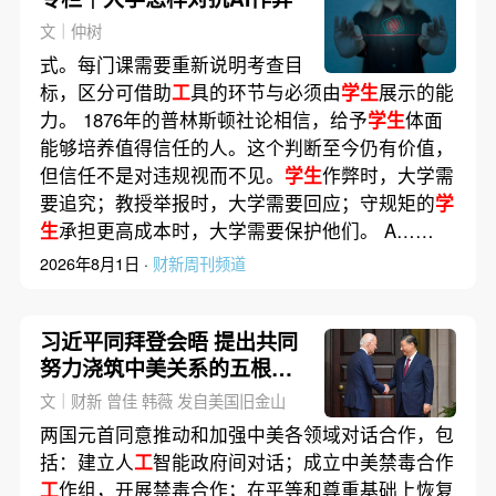
文｜仲树
式。每门课需要重新说明考查目
标，区分可借助
工
具的环节与必须由
学生
展示的能
力。 1876年的普林斯顿社论相信，给予
学生
体面
能够培养值得信任的人。这个判断至今仍有价值，
但信任不是对违规视而不见。
学生
作弊时，大学需
要追究；教授举报时，大学需要回应；守规矩的
学
生
承担更高成本时，大学需要保护他们。 A……
2026年8月1日 ·
财新周刊频道
习近平同拜登会晤 提出共同
努力浇筑中美关系的五根支
柱
文｜财新 曾佳 韩薇 发自美国旧金山
两国元首同意推动和加强中美各领域对话合作，包
括：建立人
工
智能政府间对话；成立中美禁毒合作
工
作组，开展禁毒合作；在平等和尊重基础上恢复