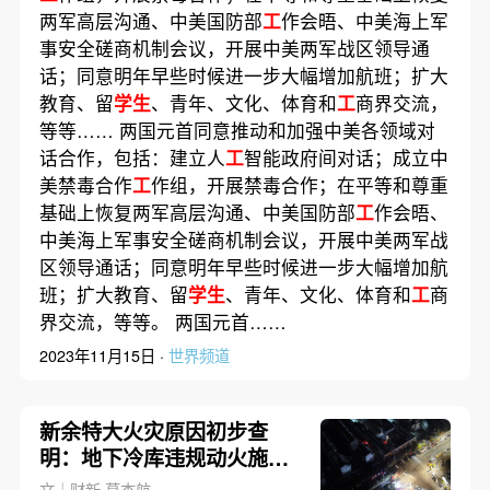
两军高层沟通、中美国防部
工
作会晤、中美海上军
事安全磋商机制会议，开展中美两军战区领导通
话；同意明年早些时候进一步大幅增加航班；扩大
教育、留
学生
、青年、文化、体育和
工
商界交流，
等等…… 两国元首同意推动和加强中美各领域对
话合作，包括：建立人
工
智能政府间对话；成立中
美禁毒合作
工
作组，开展禁毒合作；在平等和尊重
基础上恢复两军高层沟通、中美国防部
工
作会晤、
中美海上军事安全磋商机制会议，开展中美两军战
区领导通话；同意明年早些时候进一步大幅增加航
班；扩大教育、留
学生
、青年、文化、体育和
工
商
界交流，等等。 两国元首……
2023年11月15日 ·
世界频道
新余特大火灾原因初步查
明：地下冷库违规动火施
工
造成