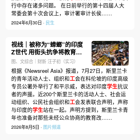
行中存在诸多问题。 在日前举行的第十四届人大
常委会第十次会议上，审计署审计长侯……
2024年6月30日 ·
民生
视线｜被称为“蟑螂”的印度
Z世代 用街头抗争将教育部
长拱下台
图、文综合｜财新 汪子初（实习）
根据《Newsreel Asia》报道，7月27日，斯里兰卡
的青年活动人士、组织和
工
会在科伦坡的印度高级
专员公署外举行了和平示威，表达对印度
学生
抗议
者的声援。近200个斯里兰卡的活动人士、社会运
动组织、公民社会组织和
工
会发表联合声明，声称
与印度的
学生
站在一起。声明方提到，斯里兰卡青
年也准备对那些未经公众协商的教育改……
2026年8月5日 ·
图片频道