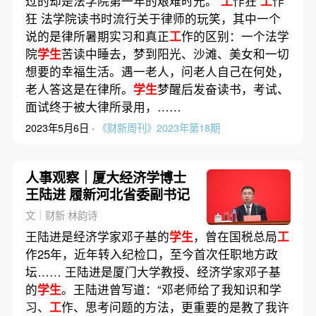
过的却是法学院第一年的艰难时光。
工
作狂
工
作
狂 法学院读书时流行关于律师的玩笑，其中一个
说的是律所暑期实习和真正
工
作的区别：一个法学
院
学生
苦读中睡去，梦到阳光、沙滩、美女和一切
想要的幸福生活。遇一老人，问老人自己在何处，
老人答这是在律所。
学生
梦醒后发奋读书，考试、
面试终于被大律所录用，……
2023年5月6日 ·
《财新周刊》2023年第18期
人事观察｜厦大经济学博士
王陆进 履新河北省委副书记
文｜财新 林韵诗
王陆进是经济学家邓子基的
学生
，曾在国税总局
工
作25年，近年转入纪检口，至今首次任职地方政
坛…… 王陆进是厦门大学教授、经济学家邓子基
的
学生
。王陆进曾写道：“邓老师给了我知识和学
习、
工
作、思考问题的方法，更重要的是教了我许