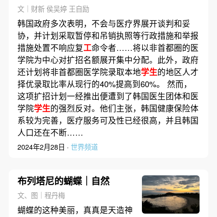
燃？
文｜财新 侯吴婷 王自励
韩国政府多次表明，不会与医疗界展开谈判和妥
协，并计划采取暂停和吊销执照等行政措施和举报
措施处置不响应复
工
命令者……将以非首都圈的医
学院为中心对扩招名额展开集中分配。此外，政府
还计划将非首都圈医学院录取本地
学生
的地区人才
择优录取比率从现行的40%提高到60%。 然而，
这项扩招计划一经推出便遭到了韩国医生团体和医
学院
学生
的强烈反对。他们主张，韩国健康保险体
系较为完善，医疗服务可及性已经很高，并且韩国
人口还在不断……
2024年2月28日 ·
世界频道
布列塔尼的蝴蝶｜自然
文、图｜程丹梅
蝴蝶的这种美丽，真真是天造神