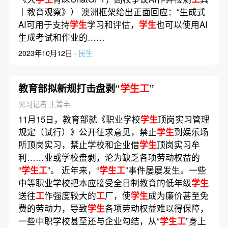
｜教育观察》） 澳洲框架给出正面回应：“生成式
AI可用于支持
学生
学习和评估，
学生
也可以使用AI
生成考试和作业的……
2023年10月12日 ·
民生
教育部拟新规打击盘剥“
学生工
”
见习记者 王箐丰
11月15日，教育部就《职业学校
学生
顶岗实习管理
规定（试行）》公开征求意见，禁止
学生
到娱乐场
所顶岗实习，禁止学校和企业借
学生
顶岗实习牟
利……业或学校盘剥，沦为缺乏各项劳动权益的
“
学生工
”。 近年来，“
学生工
”事件屡屡发生。一些
中等职业学校把本应接受全日制教育的低年级
学生
送往
工
作强度较大的
工
厂，使
学生
成为廉价甚至免
费的劳动力，导致
学生
各项劳动权益难以得保障，
一些中职学校甚至还与企业勾结，从“
学生工
”身上