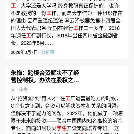
工
，大学还是大学吗 终身教职真正保护的，也许
不是教授的一份
工
作，而是大学作为一种组织存在
的理由 因严重违纪违法 李云泽被罢免第十四届全
国人大代表职务 早期在建行
工
作二十多年，2016
年调任
工
行副行长，2018年出任四川省金融副省
长，2023年5月……
2026年8月7日 ·
财新网
朱梅：跨境合资解决不了经
营控制权，办法在股权之外 |
出海·专栏
文｜朱梅
从“抢资源”到“育人才” 在
工
厂运营最吃力的时候，
G企业意识到，合资可以解决资本和关系的问题，
但解决不了能力的问题。2022年，他们做了一项着
眼于未来的投资——联合中国国内知名高校的冶金
专业，面向印尼顶尖
学生
开设定向培养专班。 这