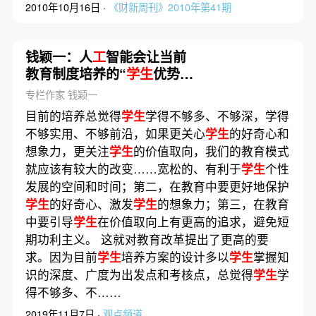
2010年10月16日 ·
《财新周刊》2010年第41期
钱颖一：人
工
智能会让当前
教育制度培养的“
学生
优势”
荡然无存｜观点精选
专栏作家 钱颖一
目前的培养总觉得
学生
学得不够多、不够深，学得
不够实用、不够前沿，如果更关心
学生
的好奇心和
想象力，更关注
学生
的价值取向，我们的教育模式
就应该有较大的改变……宽松的、有利于
学生
个性
发展的空间和时间；第二，在教育中要更好地保护
学生
的好奇心、激发
学生
的想象力；第三，在教育
中要引导
学生
在价值取向上有更高的追求，避免短
期功利主义。 这就对教育改革提出了更高的要
求。因为目前
学生
培养方案的设计多以
学生
掌握知
识的深度、广度为出发点和考核点，总觉得
学生
学
得不够多、不……
2019年11月7日 ·
观点频道