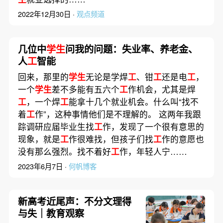
2022年12月30日 ·
观点频道
几位中
学生
问我的问题：失业率、养老金、
人
工
智能
回来，那里的
学生
无论是学焊
工
、钳
工
还是电
工
，
一个
学生
差不多能有五六个
工
作机会，尤其是焊
工
，一个焊
工
能拿十几个就业机会。什么叫“找不
着
工
作”，这种事情他们是不理解的。 这两年我跟
踪调研应届毕业生找
工
作，发现了一个很有意思的
现象，就是
工
作很难找，但孩子们找
工
作的意愿也
没有那么强烈。找不着好
工
作，年轻人宁……
2023年6月7日 ·
何帆博客
新高考近尾声：不分文理得
与失｜教育观察