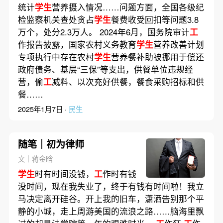
统计
学生
营养摄入情况……问题方面，全国各级纪
检监察机关查处贪占
学生
餐费收受回扣等问题3.8
万个，处分2.3万人。 2024年6月，国务院审计
工
作报告披露，国家农村义务教育
学生
营养改善计划
专项执行中存在农村
学生
营养餐补助被挪用于偿还
政府债务、基层“三保”等支出，供餐单位违规经
营，偷
工
减料、以次充好供餐，餐食采购招标和供
餐……
2025年1月7日 ·
民生
随笔｜初为律师
文｜蒋金晗
学生
时有时间没钱，
工
作时有钱
没时间，现在我失业了，终于有钱有时间啦！我立
马决定离开硅谷。开上我的旧车，潇洒告别那个平
静的小城，走上周游美国的流浪之路……脑海里飘