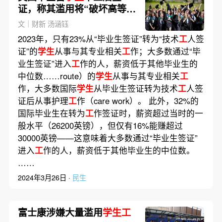
证，称其滥用将“破坏高等教
育体系”
文｜财新 汤涵钰
2023年，只有23%从“毕业生签证”转为“技术
工
人签
证”的
学生
从事与其专业相关
工
作；大多数通过“毕
业生签证”进入
工
作的人，薪资低于其他毕业生的
中位数……route）的
学生
从事与其专业相关
工
作，大多数国际
学生
从毕业生签证转为技术
工
人签
证后从事护理
工
作（care work）。 此外，32%的
国际毕业生在转为
工
作签证时，薪资超过当时的一
般水平（26200英镑），但仅有16%能赚超过
30000英镑——这意味着大多数通过“毕业生签证”
进入
工
作的人，薪资低于其他毕业生的中位数。
……
2024年3月26日 ·
民生
富士康涉嫌大量滥用
学生工