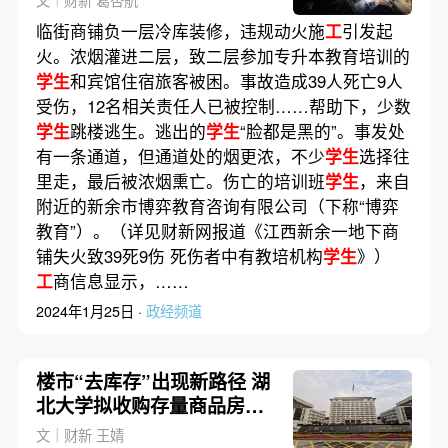
文｜财新 葛杏航
临街商铺负一层冷库装修，违规动火施
工
引发起
火。浓烟灌进二层，致二层参加专升本教育培训的
学生
和宾馆住宿旅客被困。事故造成39人死亡9人
受伤，12名相关责任人已被控制……帮助下，少数
学生
跳楼逃生。逃出的
学生
“脸都是黑的”。事发处
有一条通道，但通道处的烟更浓，不少
学生
选择往
里走，最后被浓烟熏亡。伤亡的培训班
学生
，来自
附近的新余市博弈教育咨询有限公司（下称“博弈
教育”）。（详见财新网报道《江西新余一地下商
铺失火致39死9伤 死伤者中有教培机构
学生
》）
工
商信息显示，……
2024年1月25日 ·
政经频道
楼市“去库存”出现新路径 湖
北大学拟收购存量商品房用
作
学生
宿舍
文｜财新 王婧