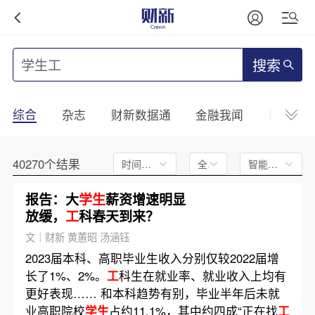
搜索
综合
杂志
财新数据通
金融我闻
财新mini
40270个结果
时间不限
全文
智能排序
报告：大
学生
薪资增速明显
放缓，
工
科春天到来？
文｜财新 黄蕙昭 汤涵钰
2023届本科、高职毕业生收入分别仅较2022届增
长了1%、2%。
工
科生在就业率、就业收入上均有
更好表现…… 和本科趋势有别，毕业半年后未就
业高职院校
学生
占约11.1%，其中约四成“正在找
工