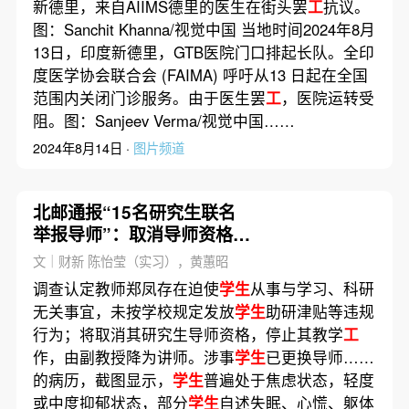
新德里，来自AIIMS德里的医生在街头罢
工
抗议。
图：Sanchit Khanna/视觉中国 当地时间2024年8月
13日，印度新德里，GTB医院门口排起长队。全印
度医学协会联合会 (FAIMA) 呼吁从13 日起在全国
范围内关闭门诊服务。由于医生罢
工
，医院运转受
阻。图：Sanjeev Verma/视觉中国……
2024年8月14日 ·
图片频道
北邮通报“15名研究生联名
举报导师”：取消导师资格，
降为讲师
文｜财新 陈怡莹（实习），黄蕙昭
调查认定教师郑凤存在迫使
学生
从事与学习、科研
无关事宜，未按学校规定发放
学生
助研津贴等违规
行为；将取消其研究生导师资格，停止其教学
工
作，由副教授降为讲师。涉事
学生
已更换导师……
的病历，截图显示，
学生
普遍处于焦虑状态，轻度
或中度抑郁状态，部分
学生
自述失眠、心慌、躯体