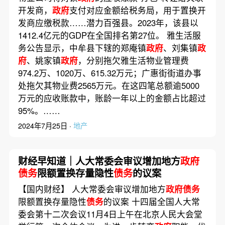
开发商，
政府
支付对应金额给税务局，用于置换开
发商应缴税款……潜力百强县。2023年，该县以
1412.4亿元的GDP在全国排名第27位。 雅生活服
务公告显示，中牟县下辖的郑庵镇
政府
、刘集镇
政
府
、姚家镇
政府
，分别拖欠雅生活物业管理费
974.2万、1020万、615.32万元；广惠街街道办事
处拖欠其物业费2565万元。在这四笔总额逾5000
万元的应收账款中，账龄一年以上的金额占比超过
95%。……
2024年7月25日 ·
地产
财经早知道｜人大常委会审议增加地方
政府
债务
限额置换存量隐性
债务
的议案
【国内财经】 人大常委会审议增加地方
政府债务
限额置换存量隐性
债务
的议案 十四届全国人大常
委会第十二次会议11月4日上午在北京人民大会堂