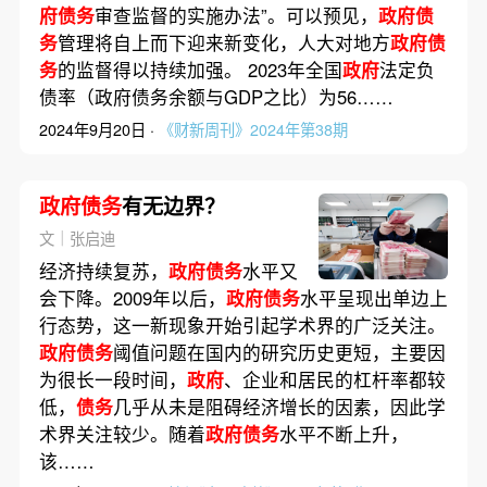
府债务
审查监督的实施办法”。可以预见，
政府债
务
管理将自上而下迎来新变化，人大对地方
政府债
务
的监督得以持续加强。 2023年全国
政府
法定负
债率（政府债务余额与GDP之比）为56……
2024年9月20日 ·
《财新周刊》2024年第38期
政府债务
有无边界？
文｜张启迪
经济持续复苏，
政府债务
水平又
会下降。2009年以后，
政府债务
水平呈现出单边上
行态势，这一新现象开始引起学术界的广泛关注。
政府债务
阈值问题在国内的研究历史更短，主要因
为很长一段时间，
政府
、企业和居民的杠杆率都较
低，
债务
几乎从未是阻碍经济增长的因素，因此学
术界关注较少。随着
政府债务
水平不断上升，
该……