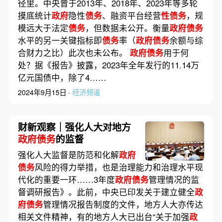
径里。中央曾于2013年、2018年、2023年等多轮
摸底统计
政府
隐性
债务
、融资平台经营
性债务
，规
模远大于法定
债务
，但数据未公开。衡量
政府债务
水平的另一关键指标即
债务
率（
政府债务
余额与综
合财力之比）此次也未公布。
政府债务
用于何
处？据《报告》披露，2023年全年发行的11.14万
亿元国债中，除了4……
2024年9月15日 ·
经济频道
财新观察｜强化人大对地方
政府债务
的监督
强化人大监督是防范和化解
政府
债务
风险的得力举措，也是治理能力和治理水平现
代化的重要一环……3年度
政府债务
管理情况的监
督调研报告》。此前，中央已印发关于建立健全
政
府债务
管理情况报告制度的文件，地方人大亦传达
相关文件精神，有的地方人大已出台“关于加强
政