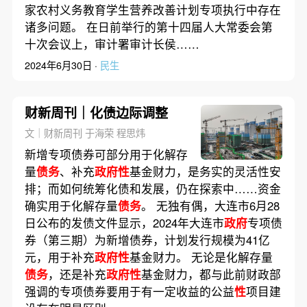
家农村义务教育学生营养改善计划专项执行中存在
诸多问题。 在日前举行的第十四届人大常委会第
十次会议上，审计署审计长侯……
2024年6月30日 ·
民生
财新周刊｜化债边际调整
文｜财新周刊 于海荣 程思炜
新增专项债券可部分用于化解存
量
债务
、补充
政府性
基金财力，是务实的灵活性安
排；而如何统筹化债和发展，仍在探索中……资金
确实用于化解存量
债务
。 无独有偶，大连市6月28
日公布的发债文件显示，2024年大连市
政府
专项债
券（第三期）为新增债券，计划发行规模为41亿
元，用于补充
政府性
基金财力。 无论是化解存量
债务
，还是补充
政府性
基金财力，都与此前财政部
强调的专项债券要用于有一定收益的公益
性
项目建