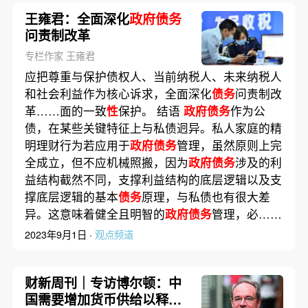
王雍君：全面深化
政府债务
问责制改革
专栏作家 王雍君
应把尊重与保护债权人、当前纳税人、未来纳税人
和社会利益作为核心诉求，全面深化
债务
问责制改
革……面的一致
性
保护。 结语
政府债务
作为公
债，在某些关键特征上与私债迥异。私人家庭的精
明理财行为若应用于
政府债务
管理，虽然原则上完
全成立，但不应机械照搬，因为
政府债务
涉及的利
益结构截然不同，支撑利益结构的底层逻辑以及支
撑底层逻辑的基本
债务
原理，与私债也有很大差
异。这意味着健全且明智的
政府债务
管理，必……
2023年9月1日 ·
观点频道
财新周刊｜专访博尔顿：中
国需要增加货币供给以释放