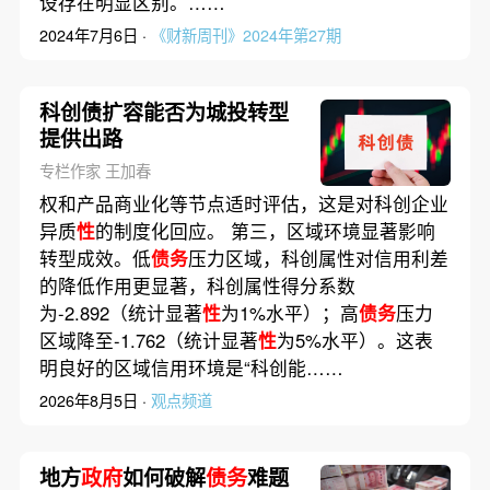
设存在明显区别。……
2024年7月6日 ·
《财新周刊》2024年第27期
科创债扩容能否为城投转型
提供出路
专栏作家 王加春
权和产品商业化等节点适时评估，这是对科创企业
异质
性
的制度化回应。 第三，区域环境显著影响
转型成效。低
债务
压力区域，科创属性对信用利差
的降低作用更显著，科创属性得分系数
为-2.892（统计显著
性
为1%水平）；高
债务
压力
区域降至-1.762（统计显著
性
为5%水平）。这表
明良好的区域信用环境是“科创能……
2026年8月5日 ·
观点频道
地方
政府
如何破解
债务
难题