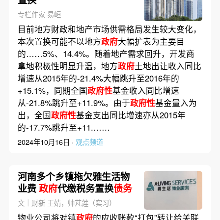
专栏作家 易峘
目前地方财政和地产市场供需格局发生较大变化，
本次置换可能不以地方
政府
大幅扩表为主要目
的……5%、14.4%。随着地产需求回升，开发商
拿地积极性明显升温，地方
政府
土地出让收入同比
增速从2015年的-21.4%大幅跳升至2016年的
+15.1%，同期全国
政府性
基金收入同比增速
从-21.8%跳升至+11.9%。由于
政府性
基金量入为
出，全国
政府性
基金支出同比增速亦从2015年
的-17.7%跳升至+11.……
2024年10月16日 ·
观点频道
河南多个乡镇拖欠雅生活物
业费
政府
代缴税务置换
债务
文｜财新 王婧，帅芃莲（实习）
物业公司将对镇
政府
的应收账款“打包”转让给关联