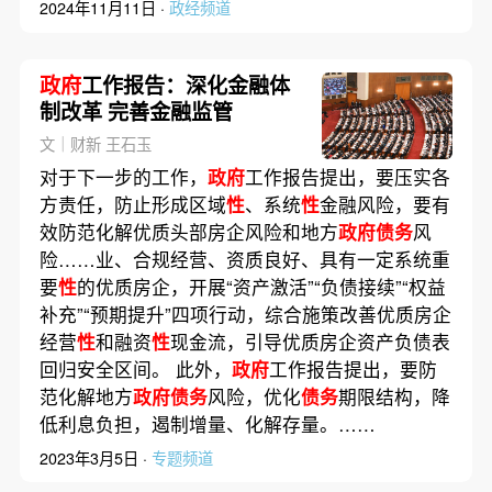
2024年11月11日 ·
政经频道
政府
工作报告：深化金融体
制改革 完善金融监管
文｜财新 王石玉
对于下一步的工作，
政府
工作报告提出，要压实各
方责任，防止形成区域
性
、系统
性
金融风险，要有
效防范化解优质头部房企风险和地方
政府债务
风
险……业、合规经营、资质良好、具有一定系统重
要
性
的优质房企，开展“资产激活”“负债接续”“权益
补充”“预期提升”四项行动，综合施策改善优质房企
经营
性
和融资
性
现金流，引导优质房企资产负债表
回归安全区间。 此外，
政府
工作报告提出，要防
范化解地方
政府债务
风险，优化
债务
期限结构，降
低利息负担，遏制增量、化解存量。……
2023年3月5日 ·
专题频道