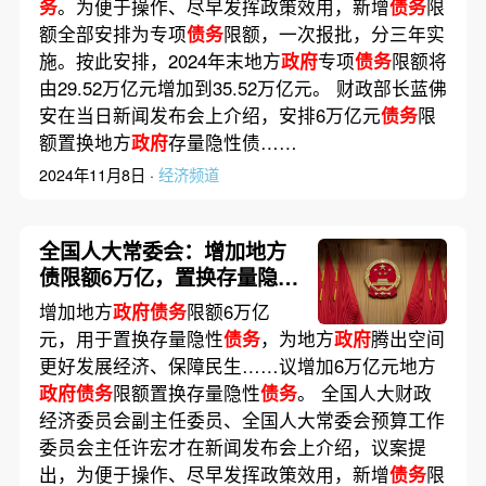
务
。为便于操作、尽早发挥政策效用，新增
债务
限
额全部安排为专项
债务
限额，一次报批，分三年实
施。按此安排，2024年末地方
政府
专项
债务
限额将
由29.52万亿元增加到35.52万亿元。 财政部长蓝佛
安在当日新闻发布会上介绍，安排6万亿元
债务
限
额置换地方
政府
存量隐性债……
2024年11月8日 ·
经济频道
全国人大常委会：增加地方
债限额6万亿，置换存量隐性
债务
增加地方
政府债务
限额6万亿
元，用于置换存量隐性
债务
，为地方
政府
腾出空间
更好发展经济、保障民生……议增加6万亿元地方
政府债务
限额置换存量隐性
债务
。 全国人大财政
经济委员会副主任委员、全国人大常委会预算工作
委员会主任许宏才在新闻发布会上介绍，议案提
出，为便于操作、尽早发挥政策效用，新增
债务
限