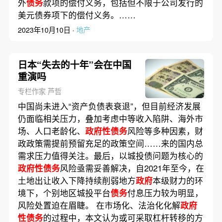
外
债务
款项的偿付义务，包括但不限于公司发行的
美元债券项下的偿付义务。……
2023年10月10日 ·
地产
日本“失去的十年”会在中国
重演吗
专栏作家 芦哲
中国尚未进入“资产负债表衰退”，但目前经济发展
仍面临相关压力，叠加考虑中等收入陷阱、海外市
场、人口老龄化、
政府性债务
风险等多种因素，财
政政策需提前预留充足的政策空间……来的国内总
需求压力值得关注。最后，以城投债问题为核心的
政府性债务
风险亟需妥善解决，自2021年至今，在
土地出让收入下降持续削弱地方
政府
本级财力的环
境下，个别地区城投平台
债务
付息压力较为明显，
风险处置迫在眉睫。 在市场化、法治化化解
政府
性债务
的过程中，本文认为或可采取杠杆转移的方