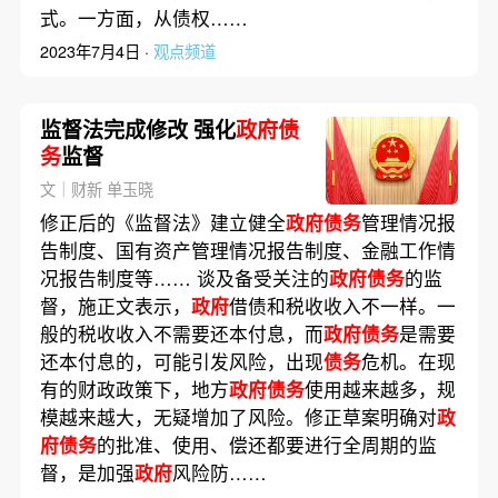
式。一方面，从债权……
2023年7月4日 ·
观点频道
监督法完成修改 强化
政府债
务
监督
文｜财新 单玉晓
修正后的《监督法》建立健全
政府债务
管理情况报
告制度、国有资产管理情况报告制度、金融工作情
况报告制度等…… 谈及备受关注的
政府债务
的监
督，施正文表示，
政府
借债和税收收入不一样。一
般的税收收入不需要还本付息，而
政府债务
是需要
还本付息的，可能引发风险，出现
债务
危机。在现
有的财政政策下，地方
政府债务
使用越来越多，规
模越来越大，无疑增加了风险。修正草案明确对
政
府债务
的批准、使用、偿还都要进行全周期的监
督，是加强
政府
风险防……