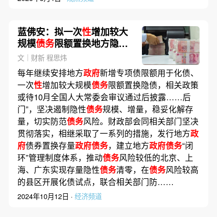
蓝佛安：拟一次
性
增加较大
规模
债务
限额置换地方隐性
债务
为近年力度最大化债政
文｜财新 程思炜
策
每年继续安排地方
政府
新增专项债限额用于化债、
一次
性
增加较大规模
债务
限额置换隐债，相关政策
或待10月全国人大常委会审议通过后披露……后
门”，坚决遏制隐性
债务
规模、增量，稳妥化解存
量，切实防范
债务
风险。财政部会同相关部门坚决
贯彻落实，相继采取了一系列的措施，发行地方
政
府
债券置换存量
政府债务
，建立地方
政府债务
“闭
环”管理制度体系，推动
债务
风险较低的北京、上
海、广东实现存量隐性
债务
清零，在
债务
风险较高
的县区开展化债试点，联合相关部门防……
2024年10月12日 ·
经济频道