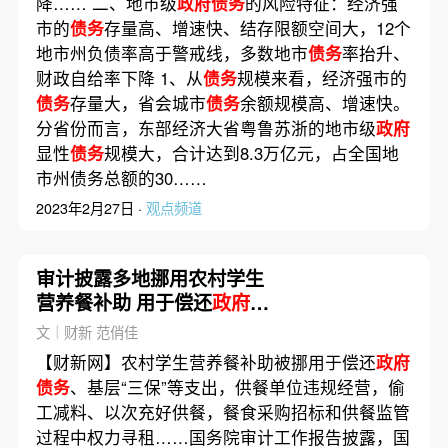
降…… 二、地市级
政府债务
的风险特征：经济强
市的
债务
存量高、增速快、结存限额空间大，12个
地市州负债率高于警戒线，多数地市
债务
率抬升、
财政自给率下降 1、从
债务
规模来看，经济强市的
债务
存量大，省会城市
债务
余额规模高、增速快。
分省份而言，东部经济大省粤鲁苏浙的地市级
政府
显性
债务
规模大，合计达到8.3万亿元，占全国地
市州债务总额的30……
2023年2月27日 ·
观点频道
审计披露多地挪用农村学生
营养餐补助 用于偿还
政府债
务
文｜财新 范俏佳
【财新网】农村学生营养餐补助被挪用于偿还
政府
债务
、基层“三保”等支出，供餐单位违规经营，偷
工减料、以次充好供餐，餐食采购招标和供餐监管
过程中权力寻租……国务院审计工作报告披露，国