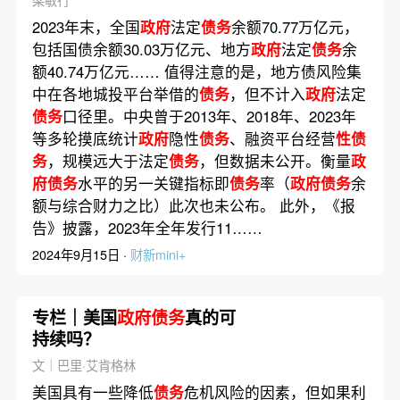
2023年末，全国
政府
法定
债务
余额70.77万亿元，
包括国债余额30.03万亿元、地方
政府
法定
债务
余
额40.74万亿元…… 值得注意的是，地方债风险集
中在各地城投平台举借的
债务
，但不计入
政府
法定
债务
口径里。中央曾于2013年、2018年、2023年
等多轮摸底统计
政府
隐性
债务
、融资平台经营
性债
务
，规模远大于法定
债务
，但数据未公开。衡量
政
府债务
水平的另一关键指标即
债务
率（
政府债务
余
额与综合财力之比）此次也未公布。 此外，《报
告》披露，2023年全年发行11……
2024年9月15日 ·
财新mini+
专栏｜美国
政府债务
真的可
持续吗？
文｜巴里·艾肯格林
美国具有一些降低
债务
危机风险的因素，但如果利