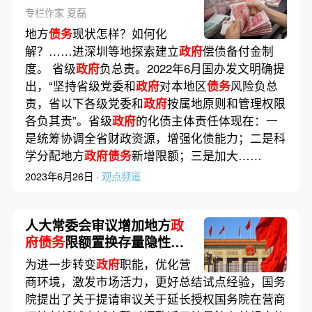
专栏作家 夏磊
地方
债务
现状怎样？如何化
解？……进深圳等地探索建立
政府
偿债备付金制
度。 省级
政府
负总责。2022年6月国办发文明确提
出，“坚持省级党委和
政府
对本地区
债务
风险负总
责，省以下各级党委和
政府
按属地原则和管理权限
各负其责”。省级
政府
的化债主体责任体现在：一
是统筹协调全省财政资源，增强化债能力；二是科
学分配地方
政府债务
新增限额；三是加大……
2023年6月26日 ·
观点频道
人大常委会审议增加地方
政
府债务
限额置换存量隐性
债
务
的议案
为进一步转变
政府
职能，优化营
商环境，激发市场活力，更好总结试点经验，国务
院提出了关于提请审议关于延长授权国务院在营商