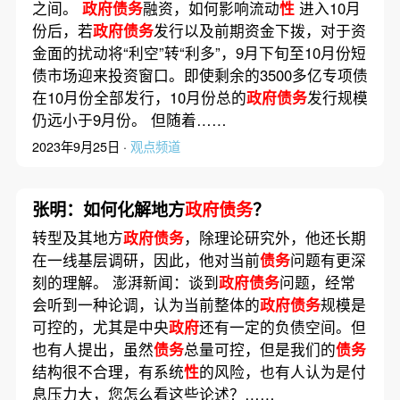
之间。
政府债务
融资，如何影响流动
性
进入10月
份后，若
政府债务
发行以及前期资金下拨，对于资
金面的扰动将“利空”转“利多”，9月下旬至10月份短
债市场迎来投资窗口。即使剩余的3500多亿专项债
在10月份全部发行，10月份总的
政府债务
发行规模
仍远小于9月份。 但随着……
2023年9月25日 ·
观点频道
张明：如何化解地方
政府债务
？
转型及其地方
政府债务
，除理论研究外，他还长期
在一线基层调研，因此，他对当前
债务
问题有更深
刻的理解。 澎湃新闻：谈到
政府债务
问题，经常
会听到一种论调，认为当前整体的
政府债务
规模是
可控的，尤其是中央
政府
还有一定的负债空间。但
也有人提出，虽然
债务
总量可控，但是我们的
债务
结构很不合理，有系统
性
的风险，也有人认为是付
息压力大，您怎么看这些论述？……