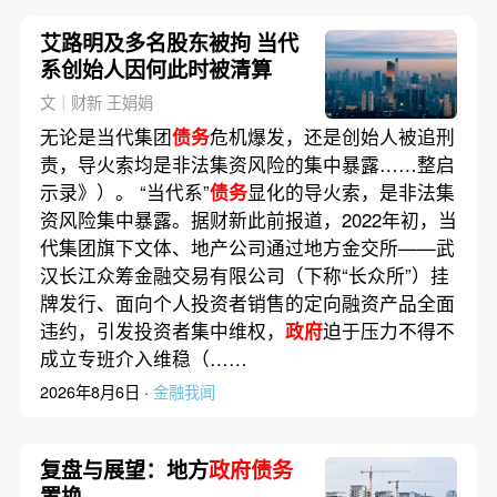
艾路明及多名股东被拘 当代
系创始人因何此时被清算
文｜财新 王娟娟
无论是当代集团
债务
危机爆发，还是创始人被追刑
责，导火索均是非法集资风险的集中暴露……整启
示录》）。 “当代系”
债务
显化的导火索，是非法集
资风险集中暴露。据财新此前报道，2022年初，当
代集团旗下文体、地产公司通过地方金交所——武
汉长江众筹金融交易有限公司（下称“长众所”）挂
牌发行、面向个人投资者销售的定向融资产品全面
违约，引发投资者集中维权，
政府
迫于压力不得不
成立专班介入维稳（……
2026年8月6日 ·
金融我闻
复盘与展望：地方
政府债务
置换