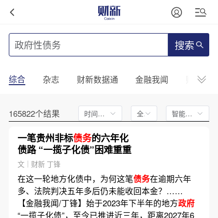
搜索
综合
杂志
财新数据通
金融我闻
财新mini
165822个结果
时间不限
全文
智能排序
一笔贵州非标
债务
的六年化
债路 “一揽子化债”困难重重
文｜财新 丁锋
在这一轮地方化债中，为何这笔
债务
在逾期六年
多、法院判决五年多后仍未能收回本金？……
【金融我闻/丁锋】始于2023年下半年的地方
政府
“一揽子化债”，至今已推进近三年，距离2027年6