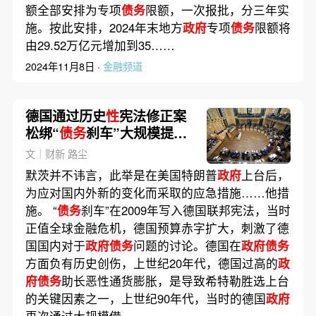
额全部安排为专项
债务
限额，一次报批，分三年实
施。按此安排，2024年末地方
政府
专项
债务
限额将
由29.52万亿元增加到35……
2024年11月8日 ·
金融频道
德国通过历史
性
宪法修正案
松绑“
债务
刹车”大规模提高
军费
文｜财新 路尘
默茨并不讳言，此举是在美国特朗普
政府
上台后，
为应对国内外新的变化而采取的应急措施……他措
施。 “
债务
刹车”在2009年写入德国联邦宪法，当时
正值全球金融危机，德国预算赤字扩大，刺激了德
国国内对于
政府债务
问题的讨论。德国在
政府债务
方面负有历史创伤，上世纪20年代，德国过高的
政
府债务
助长恶性通货膨胀，是导致希特勒胜选上台
的关键因素之一，上世纪90年代，当时的德国
政府
再次通过大规模借……