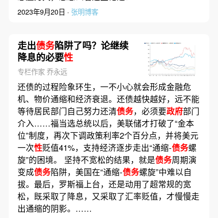
2023年9月20日 ·
张明博客
走出
债务
陷阱了吗？论继续
降息的必要
性
专栏作家 乔永远
还债的过程险象环生，一不小心就会形成金融危
机、物价通缩和经济衰退。还债越快越好，远不能
等待居民部门自己努力还清
债务
，必须要
政府
部门
介入……福当选总统以后，美联储才打破了“金本
位”制度，再次下调政策利率2个百分点，并将美元
一次
性
贬值41%，支持经济逐步走出“通缩-
债务
螺
旋”的困境。 坚持不宽松的结果，就是
债务
周期演
变成
债务
陷阱，美国在“通缩-
债务
螺旋”中难以自
拔。最后，罗斯福上台，还是动用了超常规的宽
松，既采取了降息，又采取了汇率贬值，才慢慢走
出通缩的阴影。……