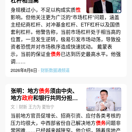
杠杆相当高
身规模过小，不足以构成实质
性
影响。但他关注更为广泛的“市场杠杆”问题，涵盖
主经纪商杠杆、对冲基金杠杆、ETF杠杆以及国债
套利杠杆。他警告称，当前市场杠杆处于相当高的
位置，一旦发生逆转，极易引发市场动荡，导致投
资者恐慌并对市场秩序造成快速扰动。 戴蒙表
示，当前的保证金
债务
已达到历史最高水平。他强
调……
2026年8月6日 ·
财新数据通频道
张明：地方
债务
须由中央、
地方
政府
和银行共同分担成
本
文｜财新 王力为 夏怡宁
当前地方官员促增长、招商引资、应付各类考核的
压力均很大，中西部省份自己解决地方
债务
问题非
常困难……已经越来越狭窄。他介绍，随着房地产