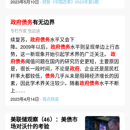
2023年5月10日 ·
财新《中国改革》2023年第3期
政府债务
有无边界
专栏作家 张启迪
续复苏，
政府债务
水平又会下
降。2009年以后，
政府债务
水平则呈现单边上行态
势，这一新现象开始引起学术界的广泛关注。
政
府债务
阈值问题在国内的研究历史更短，主要原因
是，很长一段时间，不论是
政府
、企业还是居民杠
杆率大都较低，
债务
几乎从未是阻碍经济增长的因
素，因此学术界关注较少。随着
政府债务
水平不断
上……
2023年4月14日 ·
观点频道
美联储观察（46）：美债市
场对沃什的考验