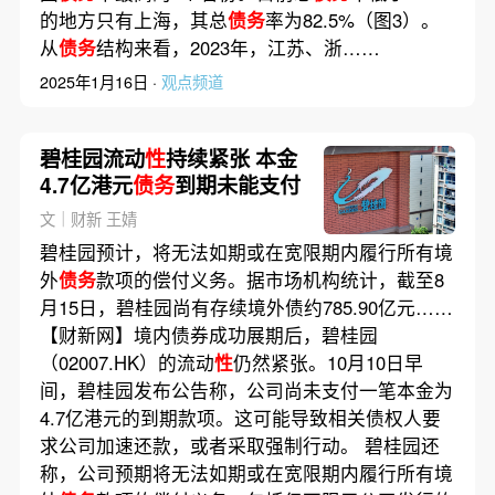
的地方只有上海，其总
债务
率为82.5%（图3）。
从
债务
结构来看，2023年，江苏、浙……
2025年1月16日 ·
观点频道
碧桂园流动
性
持续紧张 本金
4.7亿港元
债务
到期未能支付
文｜财新 王婧
碧桂园预计，将无法如期或在宽限期内履行所有境
外
债务
款项的偿付义务。据市场机构统计，截至8
月15日，碧桂园尚有存续境外债约785.90亿元……
【财新网】境内债券成功展期后，碧桂园
（02007.HK）的流动
性
仍然紧张。10月10日早
间，碧桂园发布公告称，公司尚未支付一笔本金为
4.7亿港元的到期款项。这可能导致相关债权人要
求公司加速还款，或者采取强制行动。 碧桂园还
称，公司预期将无法如期或在宽限期内履行所有境