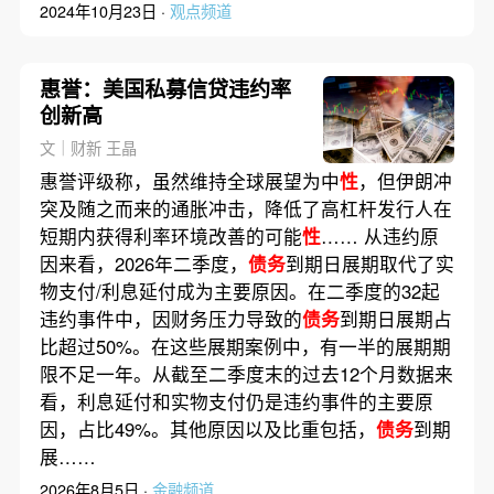
2024年10月23日 ·
观点频道
惠誉：美国私募信贷违约率
创新高
文｜财新 王晶
惠誉评级称，虽然维持全球展望为中
性
，但伊朗冲
突及随之而来的通胀冲击，降低了高杠杆发行人在
短期内获得利率环境改善的可能
性
…… 从违约原
因来看，2026年二季度，
债务
到期日展期取代了实
物支付/利息延付成为主要原因。在二季度的32起
违约事件中，因财务压力导致的
债务
到期日展期占
比超过50%。在这些展期案例中，有一半的展期期
限不足一年。从截至二季度末的过去12个月数据来
看，利息延付和实物支付仍是违约事件的主要原
因，占比49%。其他原因以及比重包括，
债务
到期
展……
2026年8月5日 ·
金融频道