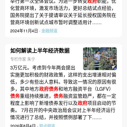
举行第一次全体会议。为进一步转变
政府
职能，优
化营商环境，激发市场活力，更好总结试点经验，
国务院提出了关于提请审议关于延长授权国务院在
营商环境创新试点城市暂时调整适用计……
2024年11月4日 ·
金融频道
如何解读上半年经济数据
专栏作家 朱宁
3万亿元。考虑到今年两会提出
实施更加积极的财政政策，这样的支出增速相对偏
低，多少有些出人意料。导致这一情况的原因有很
多，其中地方
政府债务
和地方融资平台（LGFV）
债务
重组持续推进，
债务
融资监管趋严，都在一定
程度上影响了新增债券发行以及
政府
项目启动的节
奏。 7月召开的中央政治局会议对上半年经济运行
情况进行了总结，并按照惯例部署了下……
2026年8月4日 ·
观点频道