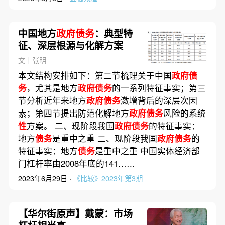
中国地方
政府债务
：典型特
征、深层根源与化解方案
文｜张明
本文结构安排如下：第二节梳理关于中国
政府债
务
，尤其是地方
政府债务
的一系列特征事实；第三
节分析近年来地方
政府债务
激增背后的深层次因
素；第四节提出防范化解地方
政府债务
风险的系统
性
方案。 二、现阶段我国
政府债务
的特征事实：
地方
债务
是重中之重 二、现阶段我国
政府债务
的
特征事实：地方
债务
是重中之重 中国实体经济部
门杠杆率由2008年底的141……
2023年6月29日 ·
《比较》2023年第3期
【华尔街原声】戴蒙：市场