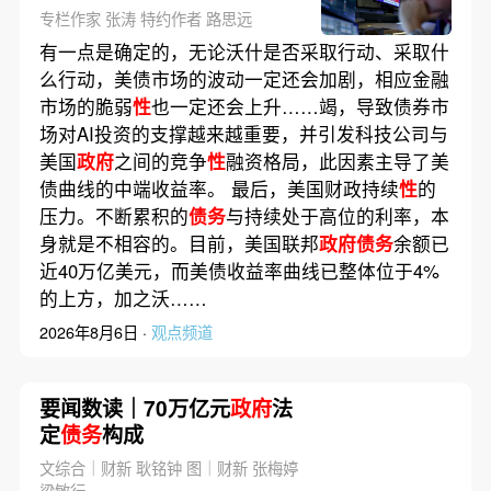
专栏作家 张涛 特约作者 路思远
有一点是确定的，无论沃什是否采取行动、采取什
么行动，美债市场的波动一定还会加剧，相应金融
市场的脆弱
性
也一定还会上升……竭，导致债券市
场对AI投资的支撑越来越重要，并引发科技公司与
美国
政府
之间的竞争
性
融资格局，此因素主导了美
债曲线的中端收益率。 最后，美国财政持续
性
的
压力。不断累积的
债务
与持续处于高位的利率，本
身就是不相容的。目前，美国联邦
政府债务
余额已
近40万亿美元，而美债收益率曲线已整体位于4%
的上方，加之沃……
2026年8月6日 ·
观点频道
要闻数读｜70万亿元
政府
法
定
债务
构成
文综合｜财新 耿铭钟 图｜财新 张梅婷
梁敏行