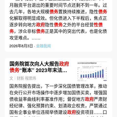
月融资平台退出的重要时间节点还剩不到一年。过
去几年，各地大规模
债务
置换持续推进，隐性
债务
化解取得明显成效。但化债进入下半程后，焦点正
逐步转向地方
政府
隐性
债务
之外的平台经营
性债
务
，涉众非标
债务
正是其中的突出代表，也是化债
攻坚难点。……
2026年8月3日 ·
金融我闻
国务院首次向人大报告
政府
债务
“账本” 2023年末法定
债务
70.77万亿元
文｜财新 程思炜
国务院报告提出，下一步深化国债管理改革，推动
在央行公开市场操作中逐步增加国债买卖，增强国
债收益率曲线利率基准作用；督促地方
政府
严肃财
经纪律、强化预算约束、划清政企权责，严禁通过
国有企事业单位违规举债建设
政府
投资项目……口