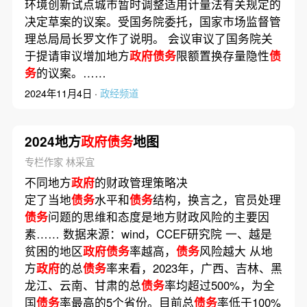
环境创新试点城市暂时调整适用计量法有关规定的
决定草案的议案。受国务院委托，国家市场监督管
理总局局长罗文作了说明。 会议审议了国务院关
于提请审议增加地方
政府债务
限额置换存量隐性
债
务
的议案。……
2024年11月4日 ·
政经频道
2024地方
政府债务
地图
专栏作家 林采宜
不同地方
政府
的财政管理策略决
定了当地
债务
水平和
债务
结构，换言之，官员处理
债务
问题的思维和态度是地方财政风险的主要因
素…… 数据来源：wind，CCEF研究院 一、越是
贫困的地区
政府债务
率越高，
债务
风险越大 从地
方
政府
的总
债务
率来看，2023年，广西、吉林、黑
龙江、云南、甘肃的总
债务
率均超过500%，为全
国
债务
率最高的5个省份。目前总
债务
率低于100%