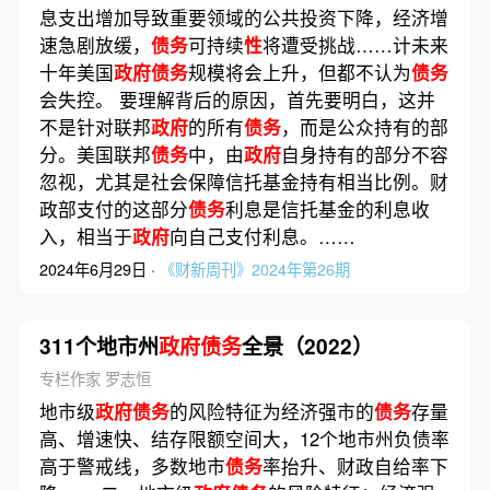
息支出增加导致重要领域的公共投资下降，经济增
速急剧放缓，
债务
可持续
性
将遭受挑战……计未来
十年美国
政府债务
规模将会上升，但都不认为
债务
会失控。 要理解背后的原因，首先要明白，这并
不是针对联邦
政府
的所有
债务
，而是公众持有的部
分。美国联邦
债务
中，由
政府
自身持有的部分不容
忽视，尤其是社会保障信托基金持有相当比例。财
政部支付的这部分
债务
利息是信托基金的利息收
入，相当于
政府
向自己支付利息。……
2024年6月29日 ·
《财新周刊》2024年第26期
311个地市州
政府债务
全景（2022）
专栏作家 罗志恒
地市级
政府债务
的风险特征为经济强市的
债务
存量
高、增速快、结存限额空间大，12个地市州负债率
高于警戒线，多数地市
债务
率抬升、财政自给率下