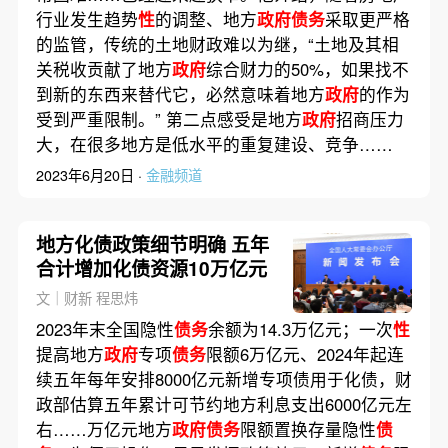
行业发生趋势
性
的调整、地方
政府债务
采取更严格
的监管，传统的土地财政难以为继，“土地及其相
关税收贡献了地方
政府
综合财力的50%，如果找不
到新的东西来替代它，必然意味着地方
政府
的作为
受到严重限制。” 第二点感受是地方
政府
招商压力
大，在很多地方是低水平的重复建设、竞争……
2023年6月20日 ·
金融频道
地方化债政策细节明确 五年
合计增加化债资源10万亿元
文｜财新 程思炜
2023年末全国隐性
债务
余额为14.3万亿元；一次
性
提高地方
政府
专项
债务
限额6万亿元、2024年起连
续五年每年安排8000亿元新增专项债用于化债，财
政部估算五年累计可节约地方利息支出6000亿元左
右……万亿元地方
政府债务
限额置换存量隐性
债