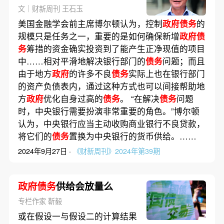
财政空间
文｜财新周刊 王石玉
美国金融学会前主席博尔顿认为，控制
政府债务
的
规模只是任务之一，重要的是如何确保新增
政府债
务
筹措的资金确实投资到了能产生正净现值的项目
中……相对平滑地解决银行部门的
债务
问题；而且
由于地方
政府
的许多不良
债务
实际上也在银行部门
的资产负债表内，通过这种方式也可以间接帮助地
方
政府
优化自身过高的
债务
。 “在解决
债务
问题
时，中央银行需要扮演非常重要的角色。”博尔顿
认为，中央银行应当主动收购商业银行不良贷款，
将它们的
债务
置换为中央银行的货币供给。……
2024年9月27日 ·
《财新周刊》2024年第39期
政府债务
供给会放量么
专栏作家 靳毅
或在假设一与假设二的计算结果