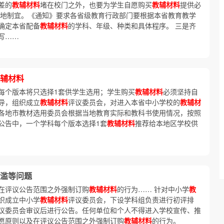
差的
教辅材料
堵在校门之外，也要为学生自愿购买
教辅材料
提供必
因地制宜。《通知》要求各省级教育行政部门要根据本省教育教学
确定本省配备
教辅材料
的学科、年级、种类和具体程序。 三是齐
写……
辅材料
每个版本将只选择1套供学生选用；学生购买
教辅材料
必须坚持自
导，组织成立
教辅材料
评议委员会，对进入本省中小学校的
教辅材
各地市教材选用委员会根据当地教育实际和教科书使用情况，按照
公告中，一个学科每个版本选择1套
教辅材料
推荐给本地区学校供
滥等问题
在评议公告范围之外强制订购
教辅材料
的行为…… 针对中小学
教
织成立中小学
教辅材料
评议委员会，下设学科组负责进行初评排
议委员会审议后进行公告。任何单位和个人不得进入学校宣传、推
愿原则以及在评议公告范围之外强制订购
教辅材料
的行为。