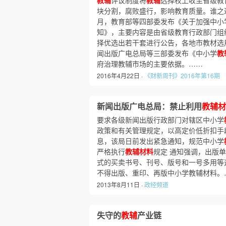
教辅
评议制度将
教辅
选择权上收至省级教育
块分割，腐败盛行，影响教育质量。谁之过
月，教育部等四部委发布《关于加强中小
知》，主要内容是由省级教育行政部门组
择优选出若干套进行公告，各地市教材选用
闻出版广电总局等三部委发布《中小学
教
府治理教辅市场的主要依据。……
2016年4月22日 ·
《财新周刊》2016年第16期
新闻出版广电总局：禁止利用
教辅材
要求各级新闻出版行政部门对辖区中小学
政策和有关管理规定，以高定价低折扣手段
息，该局日前发出紧急通知，规范中小学
严格执行
教辅材料
规定 通知强调，出版
式的买卖书号、刊号、版号和一号多用等
不得出版、重印、再版中小学教辅材料。
2013年8月11日 ·
政经频道
失守的
教辅
产业链