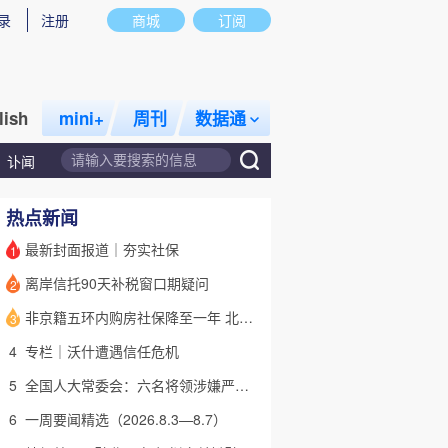
录
注册
商城
订阅
lish
mini+
周刊
数据通
讣闻
热点新闻
最新封面报道｜夯实社保
1
离岸信托90天补税窗口期疑问
2
话题
特别呈现
私房课
非京籍五环内购房社保降至一年 北京市公积金最高可贷340万元
3
4
专栏｜沃什遭遇信任危机
5
全国人大常委会：六名将领涉嫌严重违纪违法 被罢免全国人大代表
6
一周要闻精选（2026.8.3—8.7）