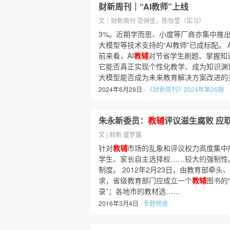
财新周刊｜“AI教师”上线
文｜财新周刊 范俏佳，陈怡莹（实习）
3%。近期学而思、小度等厂商亦集中推出
大模型等技术支持的“AI教师”已成标配。
前来看，AI
教辅
对节省学生刷题、掌握知
它能否真正实现个性化教学、成为知识渊博
大模型能否成为未来教育解决方案改进的
2024年6月29日 ·
《财新周刊》2024年第26期
朱永新委员：
教辅
评议滋生腐败 应
文 | 财新 盛梦露
针对
教辅
市场的乱象和评议权力高度集中
学生、家长自主选择权……较大的强制性
制度。 2012年2月23日，由教育部牵
求，省级教育部门应成立一个
教辅
图书的
录”；各地市的教材选……
2016年3月4日 ·
专题频道