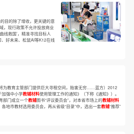
务的目的除了增收，更关键的意
领域，现行政策不允许投放商业
‘曲线救国’，精准寻找目标人
、好未来、松鼠AI等K12在线
将为教育主管部门提供巨大寻租空间，贻害无穷……蓝方）2012
于加强中小学
教辅材料
使用管理工作的通知》（下称《通知》）。
育部门成立一个
教辅
图书“评议委员会”，对本省市场上的
教辅材料
”；各地市教材选用委员会，再从省级“目录”中，选出一套
教辅
“推荐”