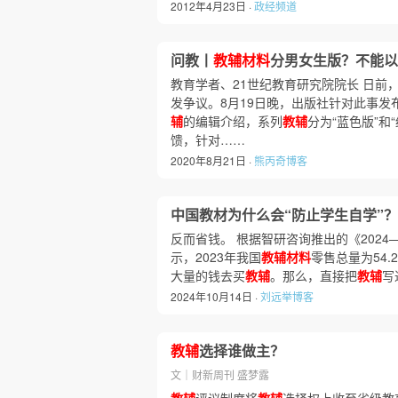
2012年4月23日 ·
政经频道
问教丨
教辅材料
分男女生版？不能以
教育学者、21世纪教育研究院院长 日
发争议。8月19日晚，出版社针对此事发
辅
的编辑介绍，系列
教辅
分为“蓝色版”
馈，针对……
2020年8月21日 ·
熊丙奇博客
中国教材为什么会“防止学生自学”？
反而省钱。 根据智研咨询推出的《2024—
示，2023年我国
教辅材料
零售总量为54.
大量的钱去买
教辅
。那么，直接把
教辅
写
2024年10月14日 ·
刘远举博客
教辅
选择谁做主？
文｜财新周刊 盛梦露