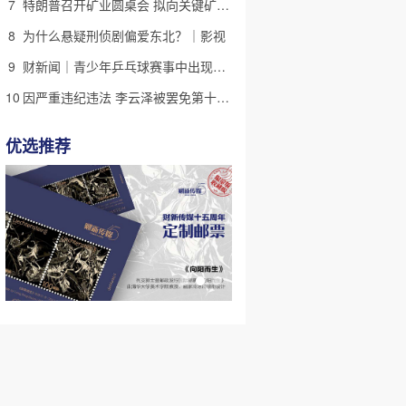
7
特朗普召开矿业圆桌会 拟向关键矿产投资超20亿美元
8
为什么悬疑刑侦剧偏爱东北？｜影视
9
财新闻｜青少年乒乓球赛事中出现严重赛风赛纪问题，乒协发文
10
因严重违纪违法 李云泽被罢免第十四届全国人大代表职务
优选推荐