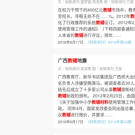
文｜财新周刊 盛梦露 周淇隽 图｜财新周刊 万家
在权力干预下的400亿元
教辅
市场中，教
至校长，寻租无处不在……%。2012年
教
化了行政推荐的系统
教辅
征订。 2012
使用管理工作的通知》（下称四部委通知
入本省的
教辅
进行评议，择优……
2016年6月17日 ·
《财新周刊》2016年第24期
广西
教辅
地震
文｜财新周刊 周淇隽 图｜财新周刊 万家
广西教育厅、新华书店集团及广西师大出
名负责人涉嫌受贿落马，被调查者近30
结先后成立了十多家公司从事
教辅
垄断经
教辅
新政的颁布。 2012年2月23日，
《关于加强中小学
教辅材料
使用管理工作
政。 同年4月，国家发改委会同出版总
议
教辅
进行限价，并要求……
2016年6月17日 ·
《财新周刊》2016年第24期