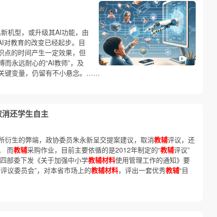
新机型，或升级其AI功能，由
 AI对教育的改变已经起步。目
识点的时间产生一定效果，但
而永远耐心的“AI教师”，及
关键变量，仍留有不小悬念。……
取消还学生自主
所衍生的弊端，政协委员朱永新呈交提案建议，取消
教辅
评议，还
。 而
教辅
采购作业，目前主要依循的是2012年制定的“
教辅
评议”
头、四部委下发《关于加强中小学
教辅材料
使用管理工作的通知》要
“评议委员会”，对本省市场上的
教辅材料
，评出一套优秀
教辅
“目