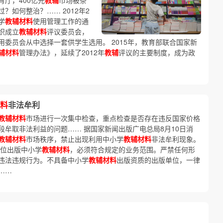
厅，400亿元
教辅
市场被条
？如何整治？…… 2012年2
学
教辅材料
使用管理工作的通
织成立
教辅材料
评议委员会，
委员会从中选择一套供学生选用。 2015年，教育部联合国家新
辅材料
管理办法》，延续了2012年
教辅
评议的主要制度，成为政
料
非法牟利
教辅材料
市场进行一次集中检查，重点检查是否存在违反国家价格
牟取非法利益的问题…… 据国家新闻出版广电总局8月10日消
教辅材料
市场秩序，禁止出现利用中小学
教辅材料
非法牟利现象。
单位出版中小学
教辅材料
，必须符合规定的业务范围。严禁任何形
违法违规行为。不具备中小学
教辅材料
出版资质的出版单位，一律
……