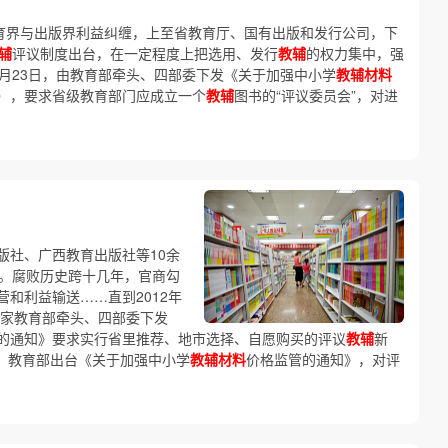
育界与出版界利益纠缠，上至省教育厅、国有出版和发行公司，下
辅
评议制度出台，在一定程度上把选用、发行
教辅
的权力集中，强
年2月23日，由教育部牵头、四部委下发《关于加强中小学
教辅材料
），要求省级教育部门应成立一个
教辅
图书的“评议委员会”，对进
版社、广西教育出版社等10余
人。腐败历史跨十几年，官商勾
营和利益输送……直到2012年
由国家教育部牵头、四部委下发
的通知》要求实行省里推荐、地市选择、自愿购买的评议
教辅
新
署、教育部出台《关于加强中小学
教辅材料
价格监管的通知》，对评