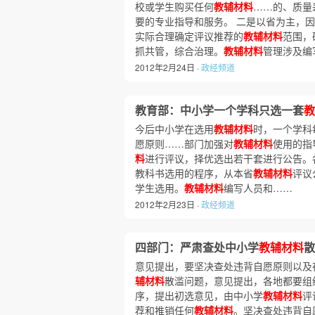
校或学生购买任何
教辅材料
……的、质量
要的专业指导和服务。 二是以省为主，
实际合理确定评议推荐的
教辅材料
范围，
抓共管，综合治理。
教辅材料
管理涉及编
2012年2月24日 ·
政经频道
教育部：中小学一个学科只选一套
教
今后中小学在选用
教辅材料
时，一个学科
愿原则……部门加强对
教辅材料
使用的指
料
进行评议，择优选出若干套进行公告。
教科书选用的程序，从本省
教辅材料
评议
学生选用。
教辅材料
编写人员和……
2012年2月23日 ·
政经频道
四部门：严肃查处中小学
教辅材料
散
意见提出，要坚决查处违背自愿原则以及
辅材料
散滥问题，意见提出，各地都要组
序，提出初选意见，由中小学
教辅材料
评
荐和推销任何
教辅材料
。坚决查处违背自