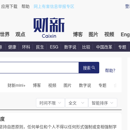
登
应用下载
帮助
网上有害信息举报专区
世界
观点
博客
图片
视频
Eng
源
健康
环科
民生
ESG
数字说
比较
中国改革
专题
搜索
帮助？
闻
财新mini+
博客
视频
图片
数字说
专题
会议
时间不限
全文
智能排序
度
坚持自愿原则，任何单位和个人不得以任何形式强制或变相强制学