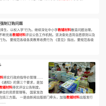
强制订购问题
优择生、以权入学”行为。继续深化中小学
教辅材料
散滥问题治理，
不断完善
教辅材料
评议公告工作机制。坚决查处违背自愿原则以及
行为。 要规范各级各类教育收费行为 《意见》指出，要规范各级
%
料
将实行政府指导价管理……
 《通知》的第三个要求，是加
教辅材料
择优评议公告制度，
单位的资质管理等。 国家发改
包括三方面。 一是由新闻出版部门牵头，加强
教辅材料
出版发行
……