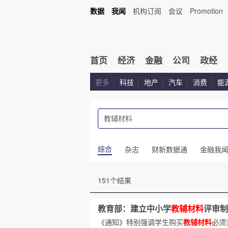
数据
我闻
机构订阅
会议
Promotion
首页
经济
金融
公司
政经
更多
科技
地产
汽车
消费
能
综合
杂志
财新数据通
金融我
151个结果
教育部：建立中小学
教辅材料
评审制
《通知》特别强调学生购买
教辅材料
必须