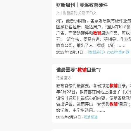
财新周刊｜竞逐教育硬件
文｜财新周刊 关聪 王伯文
机”。他告诉财新，各家发展教育硬件业
图是获客拉新、触达用户，“因为在K12
广告，而借助硬件和
教辅
周边产品，可以
群”。 近年来，网易有道、猿辅导、作业帮
教育公司，推出了人工智能（AI）……
2022年12月31日 ·
《财新周刊》2023年第01期
谁最需要“
教辅
目录”？
记者 蓝方
教育官僚们最需要。各省拟定
教辅
目录，
年2月23日，教育部在网站上挂出了《关
该份《通知》最核心的内容，便是省级教
做出评议，进而评出一套优秀
教辅
“目录
给学校，由学生选用。……
2012年2月24日 ·
观点频道