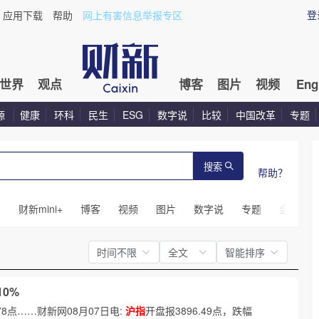
登
应用下载
帮助
网上有害信息举报专区
世界
观点
博客
图片
视频
Eng
源
健康
环科
民生
ESG
数字说
比较
中国改革
专题
搜索
帮助？
闻
财新mini+
博客
视频
图片
数字说
专题
会议
时间不限
全文
智能排序
10%
.78点……财新网08月07日电:
沪指
开盘报3896.49点，跌幅