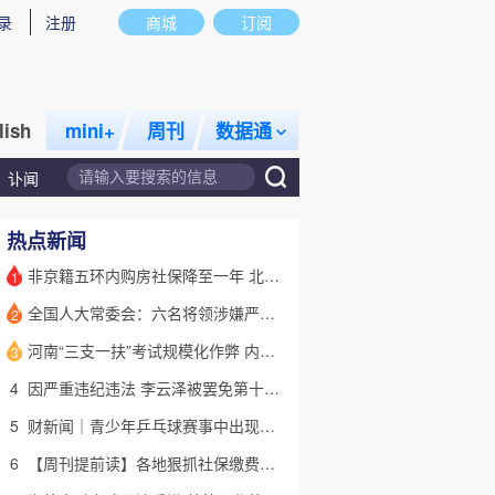
录
注册
商城
订阅
lish
mini+
周刊
数据通
讣闻
热点新闻
非京籍五环内购房社保降至一年 北京市公积金最高可贷340万元
1
全国人大常委会：六名将领涉嫌严重违纪违法 被罢免全国人大代表
2
话题
特别呈现
私房课
河南“三支一扶”考试规模化作弊 内外勾结提前获取试卷
3
4
因严重违纪违法 李云泽被罢免第十四届全国人大代表职务
5
财新闻｜青少年乒乓球赛事中出现严重赛风赛纪问题，乒协发文
6
【周刊提前读】各地狠抓社保缴费基数 合规与企业减负如何平衡？