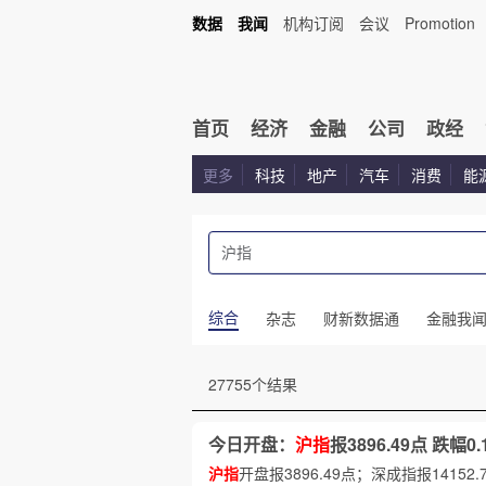
数据
我闻
机构订阅
会议
Promotion
首页
经济
金融
公司
政经
更多
科技
地产
汽车
消费
能
综合
杂志
财新数据通
金融我
27755个结果
今日开盘：
沪指
报3896.49点 跌幅0.
沪指
开盘报3896.49点；深成指报14152