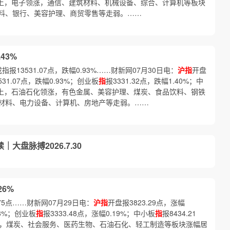
。 盘面上，电子领涨，通信、建筑材料、机械设备、综合、计算机等板块
料、银行、美容护理、商贸零售等走弱。……
43%
成指报13531.07点，跌幅0.93%……财新网07月30日电：
沪指
开盘
531.07点，跌幅0.93%；创业板
指
报3331.32点，跌幅1.40%；中
。 盘面上，石油石化领涨，有色金属、美容护理、煤炭、食品饮料、钢铁
材料、电力设备、计算机、房地产等走弱。……
大盘脉搏2026.7.30
26%
.75点……财新网07月29日电：
沪指
开盘报3823.29点，涨幅
08%；创业板
指
报3333.48点，涨幅0.19%；中小板
指
报8434.21
领涨，煤炭、社会服务、医药生物、石油石化、轻工制造等板块涨幅居