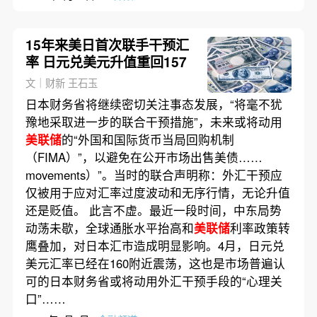
15年来美日首次联手干预汇
率 日元兑美元升值重回157
文｜财新 王石玉
日本财务省将继续密切关注事态发展，“将毫不犹
豫地采取进一步的联合干预措施”，未来或将动用
美联储
的“外国和国际货币当局回购机制
（FIMA）”，以避免在公开市场出售美债……
movements）”。当时的联合声明称：外汇干预应
仅被用于应对汇率过度波动和无序行情，无论升值
还是贬值。 此言不虚。最近一段时间，中东局势
动荡未歇，全球通胀水平抬高和
美联储
利率政策转
鹰叠加，对日本汇市造成明显影响。4月，日元兑
美元汇率已经在160附近震荡，这也是市场普遍认
可的日本财务省或将动用外汇干预手段的“心理关
口”……