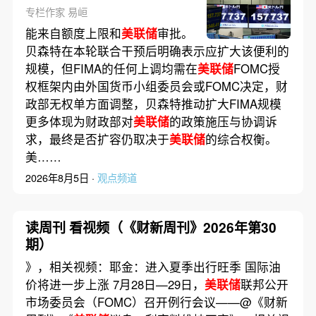
专栏作家 易峘
能来自额度上限和
美联储
审批。
贝森特在本轮联合干预后明确表示应扩大该便利的
规模，但FIMA的任何上调均需在
美联储
FOMC授
权框架内由外国货币小组委员会或FOMC决定，财
政部无权单方面调整，贝森特推动扩大FIMA规模
更多体现为财政部对
美联储
的政策施压与协调诉
求，最终是否扩容仍取决于
美联储
的综合权衡。
美……
2026年8月5日 ·
观点频道
读周刊 看视频（《财新周刊》2026年第30
期）
》，相关视频：耶金：进入夏季出行旺季 国际油
价将进一步上涨 7月28日—29日，
美联储
联邦公开
市场委员会（FOMC）召开例行会议——@《财新