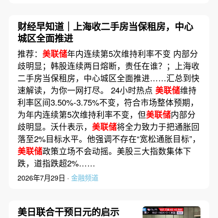
财经早知道｜上海收二手房当保租房，中心
城区全面推进
推荐：
美联储
年内连续第5次维持利率不变 内部分
歧明显；韩股连续两日熔断，责任在谁？；上海收
二手房当保租房，中心城区全面推进……汇总到快
速解读，为你一网打尽。 24小时热点
美联储
维持
利率区间3.50%-3.75%不变，符合市场整体预期，
为年内连续第5次维持利率不变，但
美联储
内部分
歧明显。沃什表示，
美联储
将全力致力于把通胀回
落至2%目标水平。他强调不存在“宽松通胀目标”，
美联储
政策立场不会动摇。美股三大指数集体下
跌，道指跌超2%……
2026年7月29日 ·
金融频道
美日联合干预日元的启示