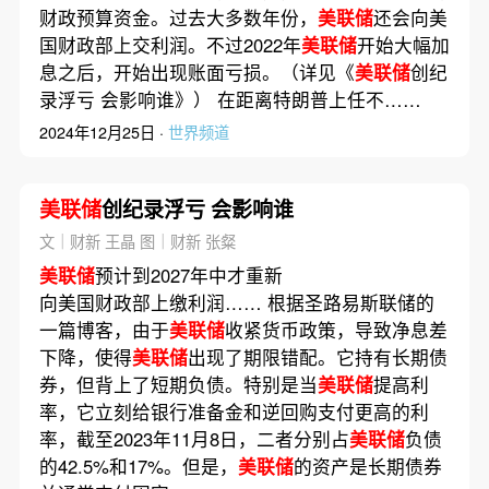
财政预算资金。过去大多数年份，
美联储
还会向美
国财政部上交利润。不过2022年
美联储
开始大幅加
息之后，开始出现账面亏损。（详见《
美联储
创纪
录浮亏 会影响谁》） 在距离特朗普上任不……
2024年12月25日 ·
世界频道
美联储
创纪录浮亏 会影响谁
文｜财新 王晶 图｜财新 张粲
美联储
预计到2027年中才重新
向美国财政部上缴利润…… 根据圣路易斯联储的
一篇博客，由于
美联储
收紧货币政策，导致净息差
下降，使得
美联储
出现了期限错配。它持有长期债
券，但背上了短期负债。特别是当
美联储
提高利
率，它立刻给银行准备金和逆回购支付更高的利
率，截至2023年11月8日，二者分别占
美联储
负债
的42.5%和17%。但是，
美联储
的资产是长期债券