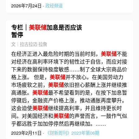
2026年7月24日 ·
政经频道
专栏｜
美联储
加息是否应该
暂停
文｜拉古拉迈·拉詹
在经济正进入最危险时期的当前时刻，
美联储
不能
对经济在高利率环境下的韧性过于自信，而应对接
下来的数据保持极度敏感……制了全球大宗商品价
格上涨。 但是，
美联储
并不放心。在美国劳动力
市场疲软之前，
美联储
依旧担心薪酬上涨并继续推
高通胀。
美联储
最不希望看到的是，在按下加息暂
停键后，金融资产价格上涨，推动通胀再度攀升。
这会迫使
美联储
继续提高利率，并且维持更长时
间。对美国经济和
美联储
的声誉而言，一鼓作气似
乎都远胜于加加停停然后再继续加。……
2023年2月11日 ·
《财新周刊》2023年第06期