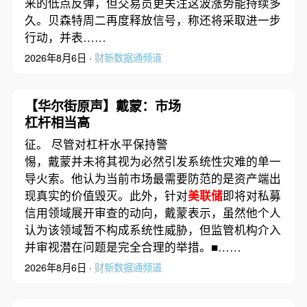
来的低点反弹，但交易员更关注这波涨势能持续多
久。贝森特周二再度释放信号，称还将采取进一步
行动，并表……
2026年8月6日 ·
财新数据通频道
【华尔街原声】戴蒙：市场
杠杆相当高
征。 尽管对杠杆水平保持警
惕，戴蒙并未将其视为必然引发系统性灾难的单一
导火索。他认为当前市场最需要防范的是资产端出
现真实的价值毁灭。此外，针对
美联储
即将对私募
信用领域展开审查的动向，戴蒙表示，虽然他个人
认为该领域暂不构成系统性威胁，但监管机构介入
并审视潜在问题是完全合理的举措。■……
2026年8月6日 ·
财新数据通频道