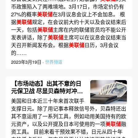
币政策陷入了两难境地。3月17日，市场定价仍有
27%的概率
美联储
在3月议息会议上不会加息。 根
据
美联储
规定，在会议前大约十天以及会议结束后
一天，包括
美联储
主席在内的联储官员均不能公开
发表讲话，除了
美联储
主席可以在议息会议结束当
天召开新闻发布会。根据
美联储
日历，3月会议
的……
2023年3月19日 ·
世界频道
【市场动态】出其不意的日
元保卫战 尽显贝森特对冲基
金老将作风
美国和日本近三十年来首次联手
支撑日元。除了用记事本释放信号外，贝森特还出
其不意运用了一系列工具，例如动用美国持有的欧
元资产，以及公开提及日本可使用的一项
美联储
融
资工具。 目前来看干预效果不错，日元从四十年