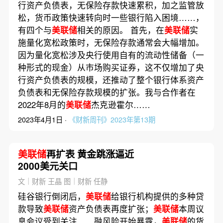
行资产负债表，无保险存款快速累积，加之监管放
松，货币政策快速转向时一些银行陷入困境……，
有四个与
美联储
相关的原因。 首先，在
美联储
实
施量化宽松政策时，无保险存款通常会大幅增加。
因为量化宽松涉及央行使用自有的流动性储备（一
种形式的现金）从市场购买证券，这不仅增加了央
行资产负债表的规模，还推动了整个银行体系资产
负债表和无保险存款规模的扩张。我与合作者在
2022年8月的
美联储
杰克逊霍尔……
2023年4月1日 ·
《财新周刊》2023年第13期
美联储
再扩表 黄金跳涨逼近
2000美元关口
文｜财新 王晶 图｜财新 任静
硅谷银行倒闭后，
美联储
给银行机构提供的多种贷
款导致
美联储
资产负债表再度扩张；
美联储
本周议
息会议受到关注……融风险开始暴露，
美联储
的货