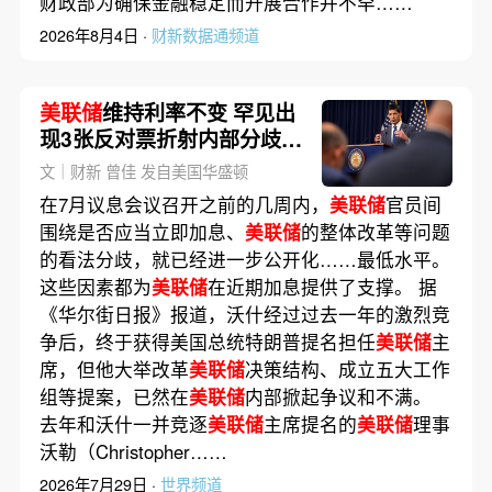
财政部为确保金融稳定而开展合作并不罕……
2026年8月4日 ·
财新数据通频道
美联储
维持利率不变 罕见出
现3张反对票折射内部分歧高
涨(含视频)
文｜财新 曾佳 发自美国华盛顿
在7月议息会议召开之前的几周内，
美联储
官员间
围绕是否应当立即加息、
美联储
的整体改革等问题
的看法分歧，就已经进一步公开化……最低水平。
这些因素都为
美联储
在近期加息提供了支撑。 据
《华尔街日报》报道，沃什经过过去一年的激烈竞
争后，终于获得美国总统特朗普提名担任
美联储
主
席，但他大举改革
美联储
决策结构、成立五大工作
组等提案，已然在
美联储
内部掀起争议和不满。
去年和沃什一并竞逐
美联储
主席提名的
美联储
理事
沃勒（Christopher……
2026年7月29日 ·
世界频道