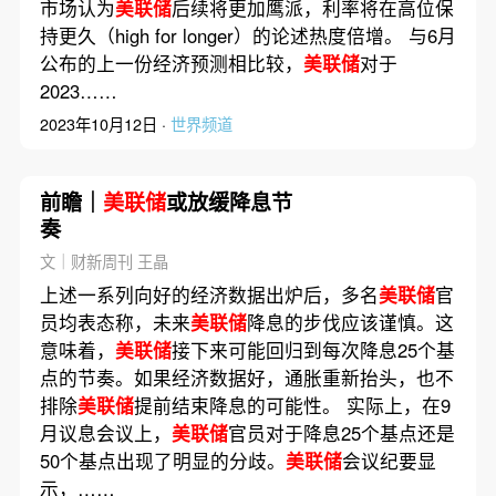
市场认为
美联储
后续将更加鹰派，利率将在高位保
持更久（high for longer）的论述热度倍增。 与6月
公布的上一份经济预测相比较，
美联储
对于
2023……
2023年10月12日 ·
世界频道
前瞻｜
美联储
或放缓降息节
奏
文｜财新周刊 王晶
上述一系列向好的经济数据出炉后，多名
美联储
官
员均表态称，未来
美联储
降息的步伐应该谨慎。这
意味着，
美联储
接下来可能回归到每次降息25个基
点的节奏。如果经济数据好，通胀重新抬头，也不
排除
美联储
提前结束降息的可能性。 实际上，在9
月议息会议上，
美联储
官员对于降息25个基点还是
50个基点出现了明显的分歧。
美联储
会议纪要显
示，……