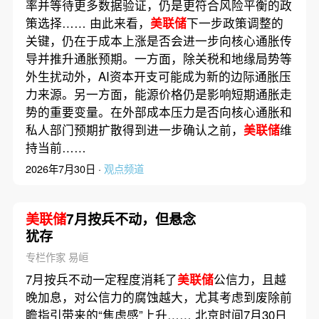
率并等待更多数据验证，仍是更符合风险平衡的政
策选择…… 由此来看，
美联储
下一步政策调整的
关键，仍在于成本上涨是否会进一步向核心通胀传
导并推升通胀预期。一方面，除关税和地缘局势等
外生扰动外，AI资本开支可能成为新的边际通胀压
力来源。另一方面，能源价格仍是影响短期通胀走
势的重要变量。在外部成本压力是否向核心通胀和
私人部门预期扩散得到进一步确认之前，
美联储
维
持当前……
2026年7月30日 ·
观点频道
美联储
7月按兵不动，但悬念
犹存
专栏作家 易峘
7月按兵不动一定程度消耗了
美联储
公信力，且越
晚加息，对公信力的腐蚀越大，尤其考虑到废除前
瞻指引带来的“焦虑感”上升…… 北京时间7月30日