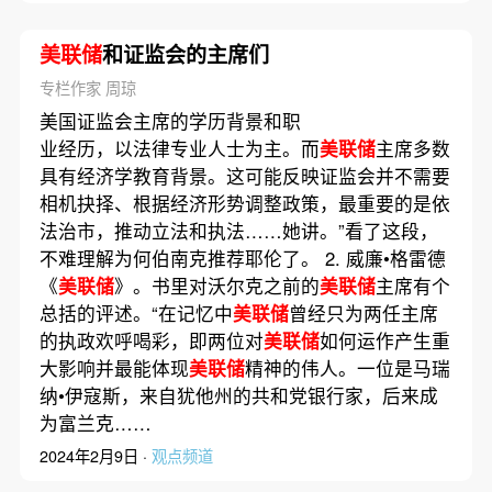
美联储
和证监会的主席们
专栏作家 周琼
美国证监会主席的学历背景和职
业经历，以法律专业人士为主。而
美联储
主席多数
具有经济学教育背景。这可能反映证监会并不需要
相机抉择、根据经济形势调整政策，最重要的是依
法治市，推动立法和执法……她讲。”看了这段，
不难理解为何伯南克推荐耶伦了。 2. 威廉•格雷德
《
美联储
》。书里对沃尔克之前的
美联储
主席有个
总括的评述。“在记忆中
美联储
曾经只为两任主席
的执政欢呼喝彩，即两位对
美联储
如何运作产生重
大影响并最能体现
美联储
精神的伟人。一位是马瑞
纳•伊寇斯，来自犹他州的共和党银行家，后来成
为富兰克……
2024年2月9日 ·
观点频道