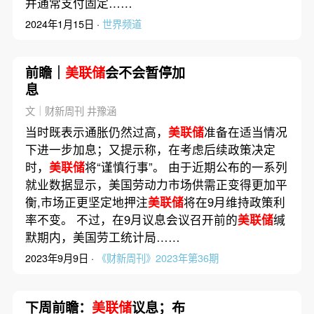
并通常支付固定……
2024年1月15日 ·
世界频道
前瞻｜
美联储
会不会暂停加
息
文｜财新周刊 井豫涵
当时既表示通胀仍然过高，
美联储
准备在适当情况
下进一步加息；又提示称，在考虑后续政策决定
时，
美联储
将“谨慎行事”。 由于近期公布的一系列
就业数据显示，美国劳动力市场供需正变得更加平
衡,市场正更坚定地押注
美联储
将在9月维持政策利
率不变。 不过，在9月议息会议召开前的
美联储
缄
默期内，美国劳工统计局……
2023年9月9日 ·
《财新周刊》2023年第36期
下周前瞻：
美联储
议息；布