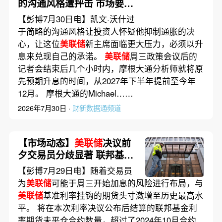
的沟通风格遭抨击 市场要
美
联储
动真格抗通胀
【彭博7月30日电】凯文·沃什过
于简略的沟通风格让投资人怀疑他抑制通胀的决
心，让这位
美联储
新主席面临更大压力，必须以升
息来兑现自己的承诺。
美联储
周三政策会议后的
记者会结束后几个小时内，摩根大通分析师就将原
先预期升息的时间，从2027年下半年提前至今年
12月。 摩根大通的Michael……
2026年7月30日 ·
财新数据通频道
【市场动态】
美联储
决议前
夕交易员分歧显著 联邦基金
利率期货头寸创纪录
【彭博7月29日电】随着交易员
为
美联储
可能于周三开始加息的风险进行布局，与
美联储
基准利率挂钩的期货头寸激增至历史最高水
平。 将在本次利率决议公布后结算的联邦基金利
率期货未平仓合约数量，超过了2024年10月合约