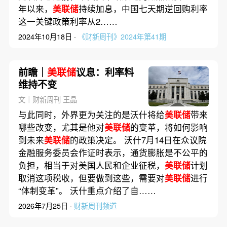
年以来，
美联储
持续加息，中国七天期逆回购利率
这一关键政策利率从2……
2024年10月18日 ·
《财新周刊》2024年第41期
前瞻｜
美联储
议息：利率料
维持不变
文｜财新周刊 王晶
与此同时，外界更为关注的是沃什将给
美联储
带来
哪些改变，尤其是他对
美联储
的变革，将如何影响
到未来
美联储
的政策决定。 沃什7月14日在众议院
金融服务委员会作证时表示，通货膨胀是不公平的
负担，相当于对美国人民和企业征税，
美联储
计划
取消这项税收，但要做到这些，需要对
美联储
进行
“体制变革”。 沃什重点介绍了自……
2026年7月25日 ·
财新周刊频道