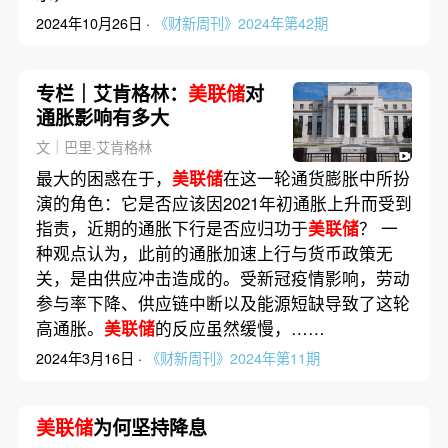
2024年10月26日 ·
《财新周刊》2024年第42期
专栏｜艾肯格林：
美联储
对
通胀影响有多大
文｜巴里·艾肯格林
最大的困惑在于，
美联储
在这一轮通货膨胀中所扮
演的角色：它是否应该因2021年初通胀上升而受到
指责，近期的通胀下行是否应归功于
美联储
？ 一
种观点认为，此前的通胀加速上行与货币政策无
关，是由供应冲击造成的。受新冠疫情影响，劳动
参与率下降、供应链中断以及能源短缺导致了这轮
高通胀。
美联储
的反应虽然缓慢，……
2024年3月16日 ·
《财新周刊》2024年第11期
美联储
为何坚持降息