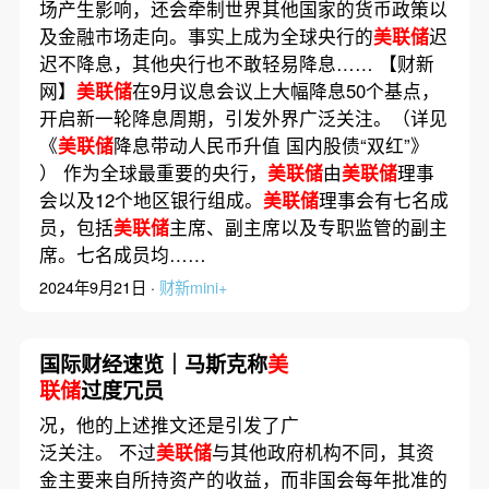
场产生影响，还会牵制世界其他国家的货币政策以
及金融市场走向。事实上成为全球央行的
美联储
迟
迟不降息，其他央行也不敢轻易降息…… 【财新
网】
美联储
在9月议息会议上大幅降息50个基点，
开启新一轮降息周期，引发外界广泛关注。（详见
《
美联储
降息带动人民币升值 国内股债“双红”》
） 作为全球最重要的央行，
美联储
由
美联储
理事
会以及12个地区银行组成。
美联储
理事会有七名成
员，包括
美联储
主席、副主席以及专职监管的副主
席。七名成员均……
2024年9月21日 ·
财新mini+
国际财经速览｜马斯克称
美
联储
过度冗员
况，他的上述推文还是引发了广
泛关注。 不过
美联储
与其他政府机构不同，其资
金主要来自所持资产的收益，而非国会每年批准的