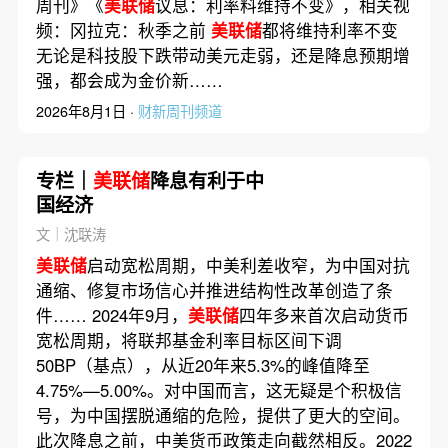
周刊》《
美联储
议息：利率料维持不变》，相关视
频：冈拉克：秋季之前
美联储
都将维持利率不变
无论是科技股下跌带动美元走弱，还是降息预期增
强，都会成为金价新……
2026年8月1日 ·
财新周刊频道
专栏｜
美联储
降息有利于中
国经济
文｜沈联涛
美联储
启动宽松周期，中美利差收窄，为中国对抗
通缩、修复市场信心并推进结构性改革创造了条
件…… 2024年9月，
美联储
四年多来首次启动货币
宽松周期，将联邦基金利率目标区间下调
50BP（基点），从近20年来5.3%的峰值降至
4.75%—5.00%。对中国而言，这无疑是个积极信
号，为中国摆脱通缩的危险，提供了更大的空间。
此次降息之前，中美货币政策走向截然相反。2022