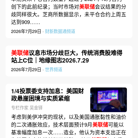
创下的此前纪录；当时市场对
美联储
会议结果的分
歧同样很大。芝商所数据显示，未平仓合约上周五
达到909……
2026年7月29日 ·
财新数据通频道
美联储
议息市场分歧巨大，传统消费股难得
站上C位｜地缘图志2026.7.29
2026年7月29日 ·
世界频道
1/4投票委支持加息：美国财
政悬崖困境与实质紧缩
专栏作家 吴金铎
考虑到美伊冲突的现状，以及美国通胀黏性和油价
的二次通胀效应，技术层面预计9月
美联储
可能以
基准幅度加息一次……造业，他认为资本支出正在