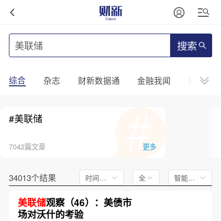
搜索
综合
杂志
财新数据通
金融我闻
财新mini
#美联储
7042篇文章
更多
34013个结果
时间不限
全文
智能排序
美联储
观察（46）：美债市
场对沃什的考验