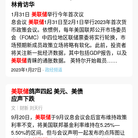
林肯访华
1月31日
美联储
举行今年首次议
息会议
美联储
1月31日至2月1日举行2023年首次货
币政策会议。依惯例，每年美国联邦公开市场委员
会（FOMC）中四位地区联储票委将实行轮换，市
场预期新成员政策立场将略有软化。此前，投资者
将关注新一批经济数据，其中包括GDP报告，以及
美联储
青睐的通胀数据。 英特尔开始裁员……
2023年1月27日 ·
政经频道
美联储
鸽声四起 美元、美债
应声下跌
文｜财新 刘天行
9月20日，
美联储
于9月议息会议会后宣布维持政策
利率不变，将美国联邦基金利率维持在5.25%—
5.50%的区间。但与会议声明一起发布的点阵图让