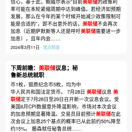
信心，基于此，鲍威尔表示“目前
美联储
的政策利
率可能在本轮紧缩周期中达到峰值。若经济如预期
发展，那么在今年的某个时候开始减少政策限制可
能是合适的”，即不出意外的话，
美联储
不会再次
加息（近期萨默斯等人还是呼吁
美联储
需要进一步
加息），且年内会……
2024年3月11日 ·
观点频道
下周前瞻：
美联储
议息；秘
鲁新总统就职
币1枚，银质纪念币5枚，均为中
华人民共和国法定货币。 7月28日
美联储
议息
美
联储
定于7月28日至29日召开新一次议息会议。受
美国6月CPI数据意外降温影响，市场对本次会议
的加息预期显著降温。交易员目前预计
美联储
在此
次会议上加息25个基点的概率已从此前约50%降至
约15%。 藤森就任秘鲁总统……