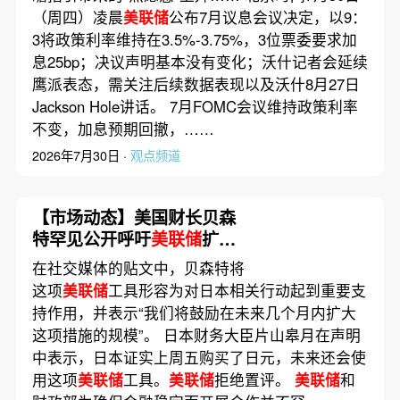
（周四）凌晨
美联储
公布7月议息会议决定，以9：
3将政策利率维持在3.5%-3.75%，3位票委要求加
息25bp；决议声明基本没有变化；沃什记者会延续
鹰派表态，需关注后续数据表现以及沃什8月27日
Jackson Hole讲话。 7月FOMC会议维持政策利率
不变，加息预期回撤，……
2026年7月30日 ·
观点频道
【市场动态】美国财长贝森
特罕见公开呼吁
美联储
扩大
一项流动性工具以助力捍卫
在社交媒体的贴文中，贝森特将
日元
这项
美联储
工具形容为对日本相关行动起到重要支
持作用，并表示“我们将鼓励在未来几个月内扩大
这项措施的规模”。 日本财务大臣片山皋月在声明
中表示，日本证实上周五购买了日元，未来还会使
用这项
美联储
工具。
美联储
拒绝置评。
美联储
和