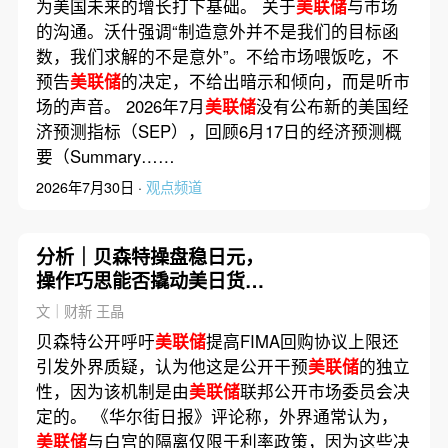
为美国未来的增长打下基础。 关于
美联储
与市场
的沟通。沃什强调“制造意外并不是我们的目标函
数，我们求解的不是意外”。不给市场喂饭吃，不
预告
美联储
的决定，不给出暗示和倾向，而是听市
场的声音。 2026年7月
美联储
没有公布新的美国经
济预测指标（SEP），回顾6月17日的经济预测概
要（Summary……
2026年7月30日 ·
观点频道
分析｜贝森特操盘稳日元，
操作巧思能否撬动美日货币
基本面
文｜财新 王晶
贝森特公开呼吁
美联储
提高FIMA回购协议上限还
引发外界质疑，认为他这是公开干预
美联储
的独立
性，因为该机制是由
美联储
联邦公开市场委员会决
定的。 《华尔街日报》评论称，外界通常认为，
美联储
与白宫的隔离仅限于利率政策，因为这些决