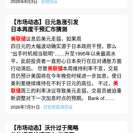
2026年8月3日 ·
金融频道
【市场动态】日元急涨引发
日本再度干预汇市猜测
美联储
议息后美元走弱，如果周
四日元的大幅波动确实源于日本政府干预，那么
“出手时机相当聪明”……升至1995年以来最高水
平，此前投资者一直担心日本央行在应对通胀方面
行动滞后。 尽管
美联储
本周维持利率不变，交易
员仍预计美国将在今年晚些时候进一步加息，使日
美利差继续维持在不利于日元的高位。 不过，
美
联储
周三的利率决议导致美元走弱，交易员被迫重
新调整对下一次加息时点的预期。 Bank of……
2026年7月31日 ·
财新数据通频道
【市场动态】沃什过于简略