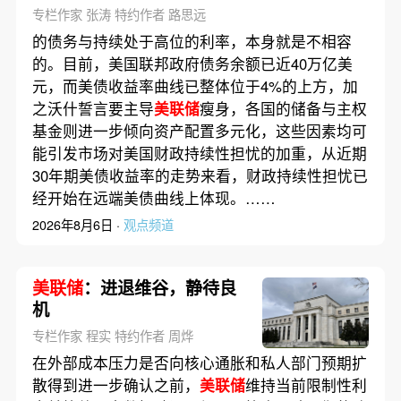
专栏作家 张涛 特约作者 路思远
的债务与持续处于高位的利率，本身就是不相容
的。目前，美国联邦政府债务余额已近40万亿美
元，而美债收益率曲线已整体位于4%的上方，加
之沃什誓言要主导
美联储
瘦身，各国的储备与主权
基金则进一步倾向资产配置多元化，这些因素均可
能引发市场对美国财政持续性担忧的加重，从近期
30年期美债收益率的走势来看，财政持续性担忧已
经开始在远端美债曲线上体现。……
2026年8月6日 ·
观点频道
美联储
：进退维谷，静待良
机
专栏作家 程实 特约作者 周烨
在外部成本压力是否向核心通胀和私人部门预期扩
散得到进一步确认之前，
美联储
维持当前限制性利