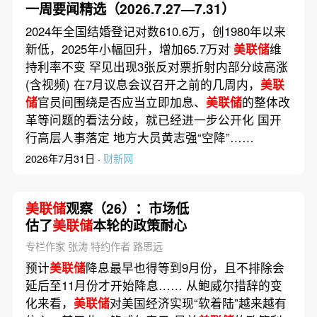
一周要闻精选（2026.7.27—7.31）
2024年全国结婚登记对数610.6万，创1980年以来
新低，2025年小幅回升，增加65.7万对
美联储
维
持利率不变 罕见出现3张反对票折射内部分歧高涨
(含视频) 在7月议息会议召开之前的几周内，
美联
储
官员间围绕是否应当立即加息、
美联储
的整体改
革等问题的看法分歧，就已经进一步公开化 国开
行高层人事落定 地方大员黄志强“空降”……
2026年7月31日 ·
财新网
美联储
观察（26）：市场低
估了
美联储
本轮的政策耐心
专栏作家 张涛 特约作者 路思远
预计
美联储
降息最早也得等到9月份，且不排除会
延后至11月份才开始降息…… 从鲍威尔措辞的变
化来看，
美联储
对美国经济实现“软着陆”越来越有