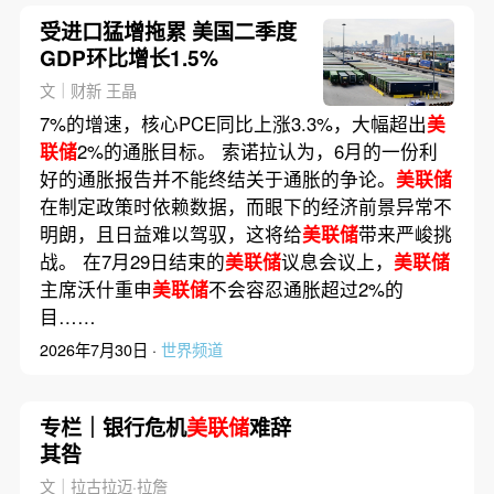
受进口猛增拖累 美国二季度
GDP环比增长1.5%
文｜财新 王晶
7%的增速，核心PCE同比上涨3.3%，大幅超出
美
联储
2%的通胀目标。 索诺拉认为，6月的一份利
好的通胀报告并不能终结关于通胀的争论。
美联储
在制定政策时依赖数据，而眼下的经济前景异常不
明朗，且日益难以驾驭，这将给
美联储
带来严峻挑
战。 在7月29日结束的
美联储
议息会议上，
美联储
主席沃什重申
美联储
不会容忍通胀超过2%的
目……
2026年7月30日 ·
世界频道
专栏｜银行危机
美联储
难辞
其咎
文｜拉古拉迈·拉詹