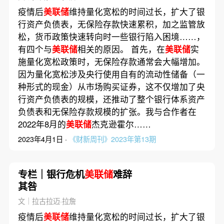
疫情后
美联储
维持量化宽松的时间过长，扩大了银
行资产负债表，无保险存款快速累积，加之监管放
松，货币政策快速转向时一些银行陷入困境……，
有四个与
美联储
相关的原因。 首先，在
美联储
实
施量化宽松政策时，无保险存款通常会大幅增加。
因为量化宽松涉及央行使用自有的流动性储备（一
种形式的现金）从市场购买证券，这不仅增加了央
行资产负债表的规模，还推动了整个银行体系资产
负债表和无保险存款规模的扩张。我与合作者在
2022年8月的
美联储
杰克逊霍尔……
2023年4月1日 ·
《财新周刊》2023年第13期
专栏｜银行危机
美联储
难辞
其咎
文｜拉古拉迈·拉詹
疫情后
美联储
维持量化宽松的时间过长，扩大了银