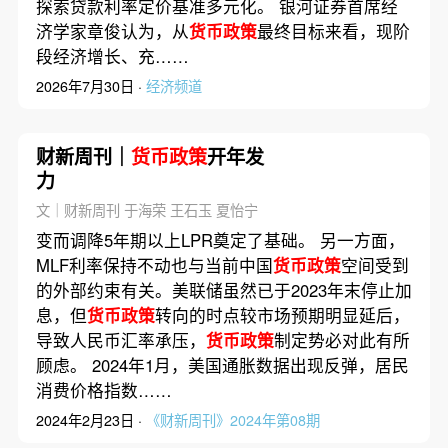
探索贷款利率定价基准多元化。 银河证券首席经
济学家章俊认为，从
货币政策
最终目标来看，现阶
段经济增长、充……
2026年7月30日 ·
经济频道
财新周刊｜
货币政策
开年发
力
文｜财新周刊 于海荣 王石玉 夏怡宁
变而调降5年期以上LPR奠定了基础。 另一方面，
MLF利率保持不动也与当前中国
货币政策
空间受到
的外部约束有关。美联储虽然已于2023年末停止加
息，但
货币政策
转向的时点较市场预期明显延后，
导致人民币汇率承压，
货币政策
制定势必对此有所
顾虑。 2024年1月，美国通胀数据出现反弹，居民
消费价格指数……
2024年2月23日 ·
《财新周刊》2024年第08期