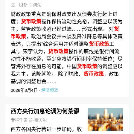
待明确
文｜财新 于海荣
财政政策重点是确保财政支出及债券发行赶上进
度；
货币政策
操作保持流动性充裕，调整应以我为
主；监管政策收紧已经过峰……形式出现。 对
货
币政策
，政治局会议并未谈及降准降息等具体政策
表述，只提出“综合运用并适时调整
货币政策
工
具”。宋宇认为，
货币政策
操作的底线是银行间流
动性不能收紧，至少应将银行间利率保持低位；尽
管海外存在加息的可能，中国
货币政策
的调整应以
我为主，该降就降。 除了财政、
货币政策
，政策
基调的调整也会……
2026年8月4日 ·
经济频道
西方央行加息论调为何荒谬
专栏作家 肯·费舍尔
西方各国央行若进一步加码，收