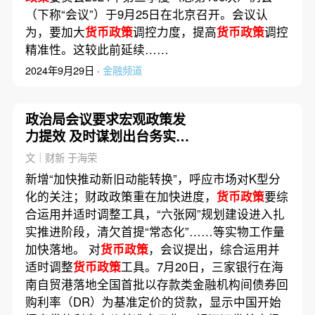
（下称“会议”）于9月25日在北京召开。会议认
为，要加大
货币政策
调控力度，提高
货币政策
调控
精准性。这较此前延续……
2024年9月29日 ·
金融频道
政治局会议要求宏观政策发
力提效 及时谋划出台务实管
用的增量政策
文｜财新 于海荣
新增“加快推动新旧动能转换”，呼应市场对K型分
化的关注；财政政策重在加快进度，
货币政策
要综
合运用并适时调整工具，“六张网”规划建设进入扎
实推进阶段，清欠首提“常态化”……等实物工作量
加快落地。 对
货币政策
，会议提出，综合运用并
适时调整
货币政策
工具。7月20日，三家银行在海
南自贸港落地全国首批以存款类金融机构间债券回
购利率（DR）为基准定价的贷款，显示中国开始