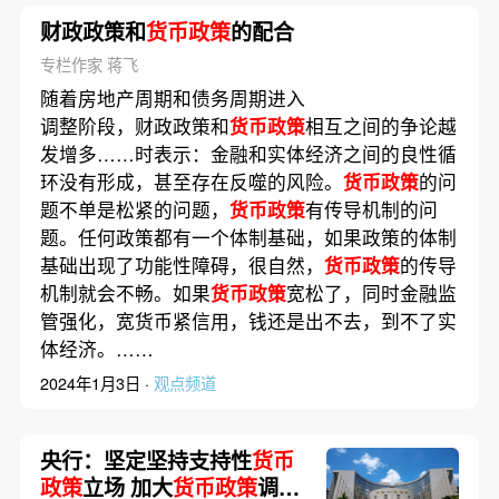
财政政策和
货币政策
的配合
专栏作家 蒋飞
随着房地产周期和债务周期进入
调整阶段，财政政策和
货币政策
相互之间的争论越
发增多……时表示：金融和实体经济之间的良性循
环没有形成，甚至存在反噬的风险。
货币政策
的问
题不单是松紧的问题，
货币政策
有传导机制的问
题。任何政策都有一个体制基础，如果政策的体制
基础出现了功能性障碍，很自然，
货币政策
的传导
机制就会不畅。如果
货币政策
宽松了，同时金融监
管强化，宽货币紧信用，钱还是出不去，到不了实
体经济。……
2024年1月3日 ·
观点频道
央行：坚定坚持支持性
货币
政策
立场 加大
货币政策
调控