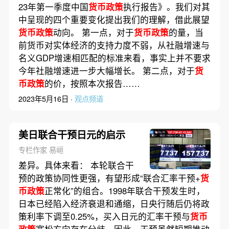
23年第一季度中国
货币政策
执行报告》。我们对其
中呈现的四个重要变化提出我们的理解，借此展望
货币政策
动向。 第一点，对于
货币政策
的量，当
前货币对实体经济的支持力度不弱，从社融增速与
名义GDP增速相匹配的标准来看，事实上并不要求
今年社融增速进一步大幅增长。 第二点，对于
货
币政策
的价，按照本次报告……
2023年5月16日 ·
观点频道
美日联合干预日元的启示
专栏作家 易峘
差异。具体来看： 本轮联合干
预的政策协同性更强，有望形成“联合汇率干预+
货
币政策
正常化”的组合。1998年联合干预发生时，
日本已经陷入经济衰退和通缩，日央行随后仍将政
策利率下调至0.25%，买入日元的汇率干预与
货币