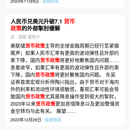
2023年11月8日 ·
金融频道
人民币兑美元升破7.1
货币
政策
的外部掣肘缓解
文｜财新 夏怡宁
美联储
货币政策
主导的全球金融周期已经行至紧缩
尾声；如果人民币汇率有更高的波动弹性且外部约
束下降，国内
货币政策
将更好地聚焦国内问题……
息差收窄，如果汇率有更高的波动弹性且外部约束
下降，国内
货币政策
将更好聚焦国内问题。 东吴
证券首席宏观分析师陶川指出，由于货币对于海内
外的利率和流动性环境很敏感，重视汇率可能会导
致国内
货币政策
尤其是降息操作受到很大的掣肘，
2023年以来
货币政策
更加吝惜降息以及更加警惕资
金空转均与此有关。 展望……
2023年12月29日 ·
金融频道