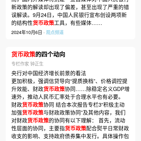
新政策的解读却出现了偏差，甚至出现了严重的错
误解读。9月24日，中国人民银行宣布创设两项新
的结构性
货币政策
工具，有些媒体……
2024年10月6日 ·
观点频道
货币政策
的四个动向
专栏作家 钟正生
央行对中国经济增长前景的看法
更加积极，强调信贷导向“提质换档”、价格调控提
升效能、财政
货币政策
协同……除稳定名义GDP增
速外，推动人民币汇率处于合理水平也有必要。
财政
货币政策
协同 结合本次报告专栏3“积极主动
加强
货币政策
与财政政策协同”及其他内容，我们
对财政
货币政策
的协同有以下理解： 首先，流动
性层面的协同，主要指
货币政策
配合熨平日常财政
收支的影响、支持政府债券集中发行。具体操作包