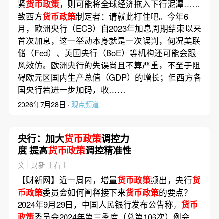
紧
货币政策
，则可能将全球经济拖入下行泥潭……
致西方
货币政策
制定者：请就此打住吧。今年6
月，欧洲央行（ECB）自2023年加息周期结束以来
首次加息，这一举动本身就是一次误判，何况美联
储（Fed）、英国央行（BoE）等机构还可能会跟
风效仿。欧洲央行的失误尚且不算严重，不至于阻
碍欧元区国内生产总值（GDP）的增长；但西方各
国央行若进一步加码，收……
2026年7月28日 ·
观点频道
央行：加大
货币政策
调控力
度 提高
货币政策
调控精准性
文｜财新 王石玉
【财新网】近一周内，增量
货币政策
频出，央行
货
币政策
委员会如何阐释接下来
货币政策
的要点？
2024年9月29日，中国人民银行发布公告称，
货币
政策
委员会2024年第三季度（总第106次）例会