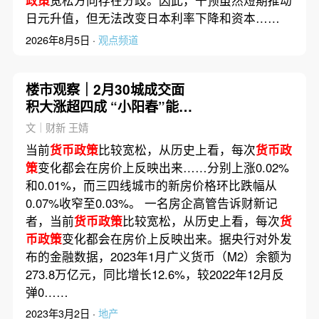
政策
宽松方向存在分歧。因此，干预虽然短期推动
日元升值，但无法改变日本利率下降和资本……
2026年8月5日 ·
观点频道
楼市观察｜2月30城成交面
积大涨超四成 “小阳春”能否
持续？
文｜财新 王婧
当前
货币政策
比较宽松，从历史上看，每次
货币政
策
变化都会在房价上反映出来……分别上涨0.02%
和0.01%，而三四线城市的新房价格环比跌幅从
0.07%收窄至0.03%。 一名房企高管告诉财新记
者，当前
货币政策
比较宽松，从历史上看，每次
货
币政策
变化都会在房价上反映出来。据央行对外发
布的金融数据，2023年1月广义货币（M2）余额为
273.8万亿元，同比增长12.6%，较2022年12月反
弹0……
2023年3月2日 ·
地产