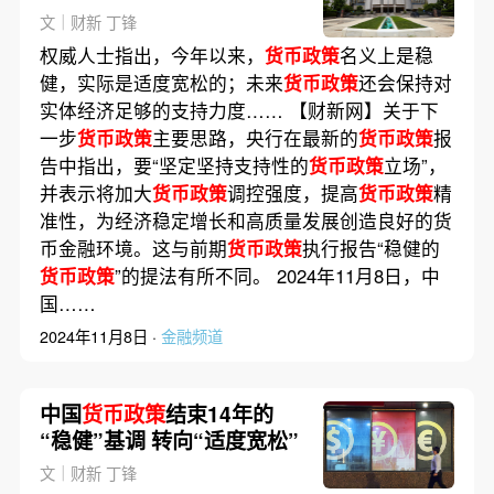
强度
文｜财新 丁锋
权威人士指出，今年以来，
货币政策
名义上是稳
健，实际是适度宽松的；未来
货币政策
还会保持对
实体经济足够的支持力度…… 【财新网】关于下
一步
货币政策
主要思路，央行在最新的
货币政策
报
告中指出，要“坚定坚持支持性的
货币政策
立场”，
并表示将加大
货币政策
调控强度，提高
货币政策
精
准性，为经济稳定增长和高质量发展创造良好的货
币金融环境。这与前期
货币政策
执行报告“稳健的
货币政策
”的提法有所不同。 2024年11月8日，中
国……
2024年11月8日 ·
金融频道
中国
货币政策
结束14年的
“稳健”基调 转向“适度宽松”
文｜财新 丁锋