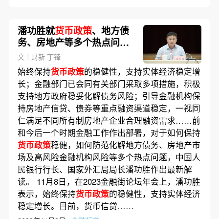
潘功胜就
货币政策
、地方债
务、房地产等多个热点问题
发声
文｜财新 丁锋
始终保持
货币政策
的稳健性，支持实体经济稳定增
长；金融部门已会同有关部门采取多项措施，积极
支持地方政府稳妥化解债务风险；引导金融机构保
持房地产信贷、债券等重点融资渠道稳定，一视同
仁满足不同所有制房地产企业合理融资需求……前
和今后一个时期金融工作作出部署，对于如何保持
货币政策
稳健，如何防范化解地方债务、房地产市
场及高风险金融机构风险等多个热点问题，中国人
民银行行长、国家外汇局局长潘功胜作出最新解
读。 11月8日，在2023金融街论坛年会上，潘功胜
表示，始终保持
货币政策
的稳健性，支持实体经济
稳定增长。目前，货币信贷……