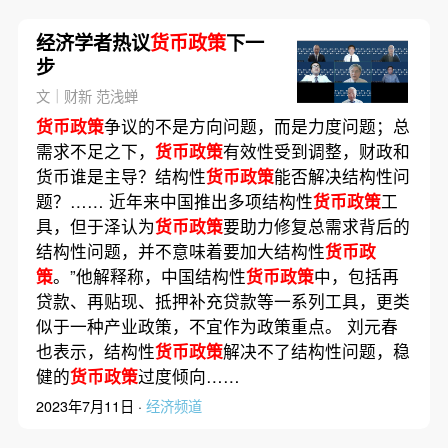
经济学者热议
货币政策
下一
步
文｜财新 范浅蝉
货币政策
争议的不是方向问题，而是力度问题；总
需求不足之下，
货币政策
有效性受到调整，财政和
货币谁是主导？结构性
货币政策
能否解决结构性问
题？…… 近年来中国推出多项结构性
货币政策
工
具，但于泽认为
货币政策
要助力修复总需求背后的
结构性问题，并不意味着要加大结构性
货币政
策
。”他解释称，中国结构性
货币政策
中，包括再
贷款、再贴现、抵押补充贷款等一系列工具，更类
似于一种产业政策，不宜作为政策重点。 刘元春
也表示，结构性
货币政策
解决不了结构性问题，稳
健的
货币政策
过度倾向……
2023年7月11日 ·
经济频道