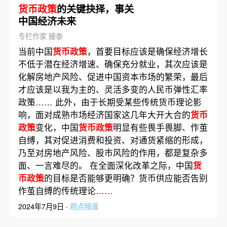
货币政策
的关键抉择，事关
中国经济未来
专栏作家 滕泰
当前中国
货币政策
，首要目标应该是确保经济增长
不低于潜在经济增速、确保充分就业，其次应该是
化解房地产风险、促进中国资本市场的繁荣，最后
才应该是以我为主的、灵活多变的人民币弹性汇率
政策…… 此外，由于长期受某些传统货币理论影
响，面对成熟市场经济国家这几年大开大合的
货币
政策
变化，中国
货币政策
明显有些畏手畏脚、作茧
自缚，其对促进消费和投资、对通货紧缩的形成，
乃至对房地产风险、股市风险的作用，都是复杂多
面、一言难尽的。 在全面深化改革之际，中国
货
币政策
的目标是否能够更明确？货币供应能否告别
作茧自缚的传统理论……
2024年7月9日 ·
观点频道