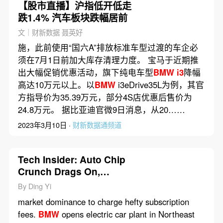
【股市直播】沪指低开低走
跌1.4% 汽车板块跌幅居前
文｜财新数据 聂英好
施，此前使用“国六A”排放标准车型过渡的车企必
须在7月1日前加大库存清理力度。 宝马于近期推
出大幅促销优惠活动，旗下纯电车型
BMW
i3
降幅
高达10万元以上。以
BMW
i3eDrive35L为例，其官
方指导价为35.39万元，部分4S店优惠后售价为
24.8万元。 据比亚迪官微9日消息，从20……
2023年3月10日 ·
财新数据通频道
Tech Insider: Auto Chip
Crunch Drags On,
Alibaba to Test Driverless
By Ding Yi
Truck
market dominance to charge hefty subscription
fees.
BMW
opens electric car plant in Northeast