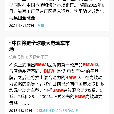
型同时在中国市场和海外市场销售。 随后2022年6
月，铁西工厂里达厂区投入运营，沈阳随之成为宝
马集团全球最……
2024年4月27日 ·
汽车
“中国将是全球最大电动车市
场”
记者 吴静 实习记者 王珏
不久正式推出
BMW
i品牌的第一款产品
BMW
i3
。
与其他品牌不同，
BMW
i是“为电动而生”的子品
牌，之后还将推出混合动力的
BMW
i8。在高效动
力策略的指导下，我们目前已经向中国市场提供多
款混合动力车型，包括
BMW
高效混合动力3系、5
系、7系和X6。 2002年正式公布的
BMW
高效动力
策略，……
2013年8月9日 ·
《财新周刊》2013年第31期