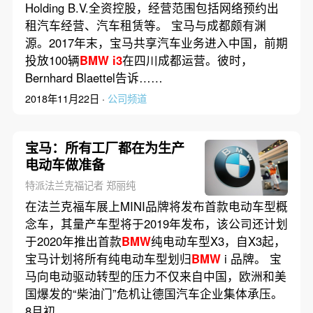
Holding B.V.全资控股，经营范围包括网络预约出
租汽车经营、汽车租赁等。 宝马与成都颇有渊
源。2017年末，宝马共享汽车业务进入中国，前期
投放100辆
BMW
i3
在四川成都运营。彼时，
Bernhard Blaettel告诉……
2018年11月22日 ·
公司频道
宝马：所有工厂都在为生产
电动车做准备
特派法兰克福记者 郑丽纯
在法兰克福车展上MINI品牌将发布首款电动车型概
念车，其量产车型将于2019年发布，该公司还计划
于2020年推出首款
BMW
纯电动车型X3，自X3起，
宝马计划将所有纯电动车型划归
BMW
i 品牌。 宝
马向电动驱动转型的压力不仅来自中国，欧洲和美
国爆发的“柴油门”危机让德国汽车企业集体承压。
8月初，……