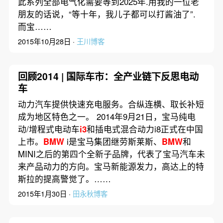
此系列全部电气化需要等到2025年.用我的一位老
朋友的话说，“等十年，我儿子都可以打酱油了”.
而宝……
2015年10月28日 ·
王川博客
回顾2014 | 国际车市：全产业链下反思电动
车
动力汽车提供快速充电服务。合纵连横、取长补短
成为地区特色之一。 2014年9月21日，宝马纯电
动/增程式电动车
i3
和插电式混合动力i8正式在中国
上市。
BMW
i是宝马集团继劳斯莱斯、
BMW
和
MINI之后的第四个全新子品牌，代表了宝马汽车未
来产品动力的方向。宝马新能源发力，高达上的特
斯拉的提高警觉了。……
2015年1月30日 ·
田永秋博客