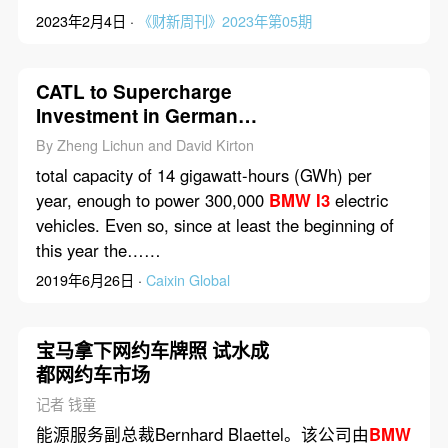
2023年2月4日 ·
《财新周刊》2023年第05期
CATL to Supercharge
Investment in German
R&D Center
By Zheng Lichun and David Kirton
total capacity of 14 gigawatt-hours (GWh) per
year, enough to power 300,000
BMW
I3
electric
vehicles. Even so, since at least the beginning of
this year the……
2019年6月26日 ·
Caixin Global
宝马拿下网约车牌照 试水成
都网约车市场
记者 钱童
能源服务副总裁Bernhard Blaettel。该公司由
BMW