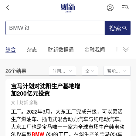
搜索
综合
杂志
财新数据通
金融我闻
财新mini
26个结果
时间不限
全文
智能排序
宝马计划对沈阳生产基地增
加200亿元投资
文｜财新 余聪
工厂。2022年3月，大东工厂完成升级，可以灵活
生产燃油车、插电式混合动力汽车与纯电动汽车。
大东工厂也是宝马唯一一家为全球市场生产纯电动
SUV车型
BMW
iX3的工厂，在华生产的宝马iX3车