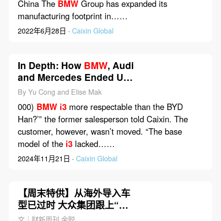
China The
BMW
Group has expanded its
manufacturing footprint in……
2022年6月28日 ·
Caixin Global
In Depth: How
BMW
, Audi
and Mercedes Ended Up
Also-Rans in China
By Yu Cong and Elise Mak
000)
BMW
i3
more respectable than the BYD
Han?’” the former salesperson told Caixin. The
customer, however, wasn’t moved. “The base
model of the
i3
lacked……
2024年11月21日 ·
Caixin Global
【周末特供】从海外导入车
型已过时 大众集团跟上“中
国速度”
文｜财新周刊 余聪