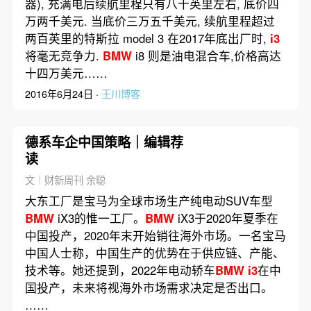
器), 充满电后续航里程只有八十英里左右, 底价四
万两千美元. 当底价三万五千美元, 续航里程超过
两百英里的特斯拉 model 3 在2017年底出厂时,
i3
将毫无竞争力.
BMW
i8 则是油电混合车,价格高达
十四万美元……
2016年6月24日 ·
王川博客
德系车企中国策略｜编辑荐
读
文｜财新周刊 余聪
大东工厂是宝马为全球市场生产纯电动SUV车型
BMW
iX3的惟一工厂。
BMW
iX3于2020年夏季在
中国投产，2020年末开始销往海外市场。一名宝马
中国人士称，中国生产的优势在于供应链、产能、
技术等。她还提到，2022年电动轿车
BMW
i3
在中
国投产，未来将视海外市场需求决定是否出口。
……