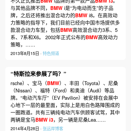
不久正式推出
BMW
i品牌的第一款产品
BMW
i3
。
与其他品牌不同，
BMW
i是“为电动而生”的子品
牌，之后还将推出混合动力的
BMW
i8。在高效动
力策略的指导下，我们目前已经向中国市场提供多
款混合动力车型，包括
BMW
高效混合动力3系、5
系、7系和X6。 2002年正式公布的
BMW
高效动力
策略，……
2013年8月15日 ·
特色频道
“特斯拉来参展了吗？”
rsche）、宝马（
BMW
）、丰田（Toyota）、尼桑
（Nissan）、福特（Ford）和奥迪（Audi）等品
牌。“电动汽车厅”（EV Pavilion）被安排在会展中
心地下一层的最里面，实际上是用白色路障围成的
一圈跑道。共有三辆纯电动汽车供顾客试驾，其中
两辆是宝马
BMW
i3
，另一辆是尼桑Lea……
2014年4月28日 ·
张远岸博客