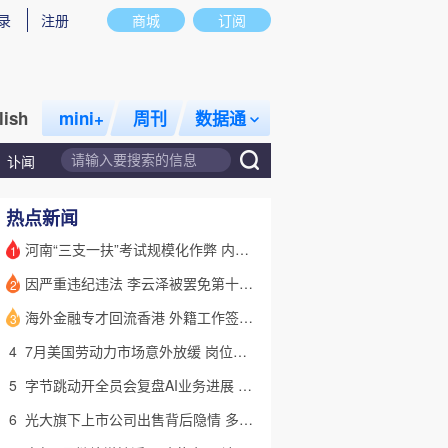
录
注册
商城
订阅
lish
mini+
周刊
数据通
讣闻
热点新闻
河南“三支一扶”考试规模化作弊 内外勾结提前获取试卷
1
因严重违纪违法 李云泽被罢免第十四届全国人大代表职务
2
海外金融专才回流香港 外籍工作签证翻倍
3
4
7月美国劳动力市场意外放缓 岗位减少2.3万个失业率降至4.1%
5
字节跳动开全员会复盘AI业务进展 称大模型被海外竞对拉开差距
6
光大旗下上市公司出售背后隐情 多人卷入医疗腐败案被查