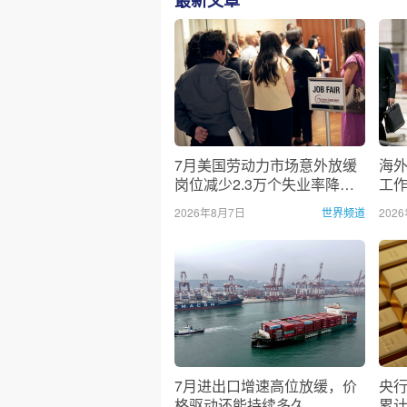
最新文章
7月美国劳动力市场意外放缓
海外
岗位减少2.3万个失业率降至
工
4.1%
2026年8月7日
世界频道
202
7月进出口增速高位放缓，价
央行
格驱动还能持续多久
累计