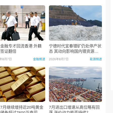
金融专才回流香港 外籍
宁德时代宜春锂矿仍处停产状
作签证翻倍
态 其动向影响国内锂资源供
需格局
6年8月7日
金融频道
2026年8月7日
能源频道
7月继续增持近20吨黄金
7月进出口增速从高位略有回
储备超过7600万盎司
落 涨价动力能否持续？