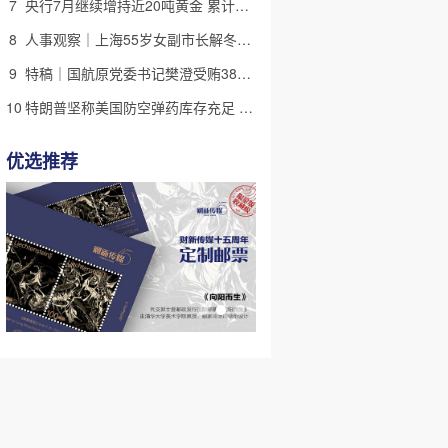
7
央行7月继续增持近20吨黄金 累计储备超过7600万盎司
8
人事观察｜上海55岁女副市长解冬进京 候任中国侨联副主席
9
特稿｜国航原党委书记樊澄受贿3847万元二审待宣判 否认大多数指控
10
特朗普坚称美国防空弹药库存充足 但不会向乌克兰提供更多
优选推荐