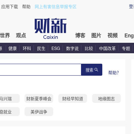
登
应用下载
帮助
网上有害信息举报专区
世界
观点
博客
图片
视频
Eng
源
健康
环科
民生
ESG
数字说
比较
中国改革
专题
搜索
帮助？
马兴瑞
财新夏季峰会
财经早知道
地缘图志
稳就业
美伊战争