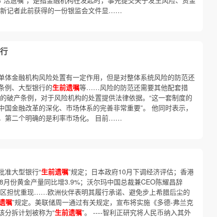
称“活遗嘱”，是指金融机构在发起时，事先提交关于发生风险、资金
财新记者此前获得的一份银监会文件显……
行
单体金融机构风险处置有一定作用，但是对整体系统风险的防范还
条例、大型银行的
生前遗嘱
等……风险的防范还需要其他配套措
构的破产条例，对于风险机构的处置提供法律依据。“这一套制度的
中国金融改革的深化、市场体系的完善非常重要”。 他同时表示，
，第二个明确的是利率市场化。 目前……
批准大型银行“
生前遗嘱
”规定；日本政府10月下调经济评估；香港
-8月份黄金产量同比增3.9%；沃尔玛中国总裁兼CEO陈耀昌辞
元区担忧重现……欧洲伙伴表明其履行承诺、避免步上希腊后尘的
遗嘱
”规定。美联储周一通过有关规定，宣布将实施《多德-弗兰克
该分拆计划被称为“
生前遗嘱
”。 ----智利正研究将人民币纳入其外