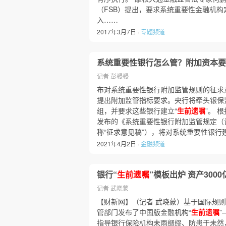
（FSB）提出，要求系统重要性金融机构
入……
2017年3月7日 ·
专题频道
系统重要性银行怎么管？附加资本要
记者 彭骎骎
布对系统重要性银行附加监管规则的征求
提出附加监管指标要求。央行将牵头银保
组，并要求这些银行建立“
生前遗嘱
”。 
发布的《系统重要性银行附加监管规定（
称“征求意见稿”），将对系统重要性银行
2021年4月2日 ·
金融频道
银行“
生前遗嘱
”模板出炉 资产300
记者 武晓蒙
【财新网】（记者 武晓蒙）基于国际规
管部门发布了中国版金融机构“
生前遗嘱
指导银行保险机构未雨绸缪、防患于未然