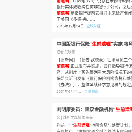
前遗嘱
”（Living Will）仍存在未修
银行实体或收购任何非银行子公司，之后该
前遗嘱
”是指银行提前安排好未来破产倒
于美国《多德-弗……
2016年12月14日 ·
全球财经
中国版银行保险“
生前遗嘱
”实施 将
记者 武晓蒙
【财新网】（记者 武晓蒙）征求意见三个
前遗嘱
”正式发布并实施，旨在指导银行
然，从制度上预先筹划重大风险情况下的
保监会近日发布《银行保险机构恢复和处
《办法》），整体延续征求意见稿的规定
2021年6月11日 ·
金融频道
刘明康委员：建议金融机构“
生前遗
文 | 财新 吴红毓然 董兢
利益。” “
生前遗嘱
”也叫恢复与处置计划
有序执行。”摩根大通金融监管法专家何鹏