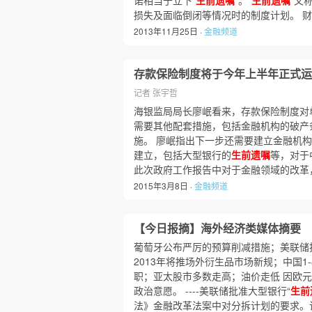
诺相当于立下“
生前遗嘱
”。“
生前遗嘱
”又
损失及面临倒闭等情况时的制度计划。 
2013年11月25日 ·
金融频道
存款保险制度将于今年上半年正式运
记者 张宇哲
海银监局局长廖岷看来，存款保险制度对
需要其他配套措施，包括金融机构的破产
施。 廖岷指出下一步还需要建立金融机
建立，包括大型银行的
生前遗嘱
等，对于
此次政府工作报告中对于金融领域的改革
2015年3月8日 ·
金融频道
【今日报摘】海外经济类媒体摘要
葡萄牙公布严厉的预算削减措施；美联储
2013年将推场外衍生品市场新规；中国1
职；亚太股市多数走高；油价走低 因欧
政治意愿。 ----美联储批准大型银行“
生前
法》金融改革法案中对分拆计划的要求。