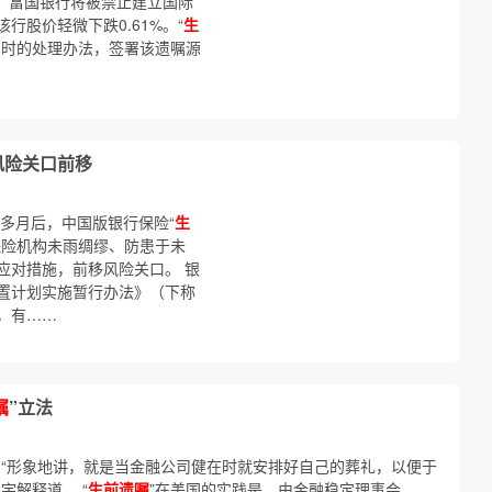
补缺陷，富国银行将被禁止建立国际
行股价轻微下跌0.61%。“
生
闭时的处理办法，签署该遗嘱源
风险关口前移
多月后，中国版银行保险“
生
保险机构未雨绸缪、防患于未
应对措施，前移风险关口。 银
置计划实施暂行办法》（下称
，有……
嘱
”立法
，“形象地讲，就是当金融公司健在时就安排好自己的葬礼，以便于
宇解释道。 “
生前遗嘱
”在美国的实践是，由金融稳定理事会