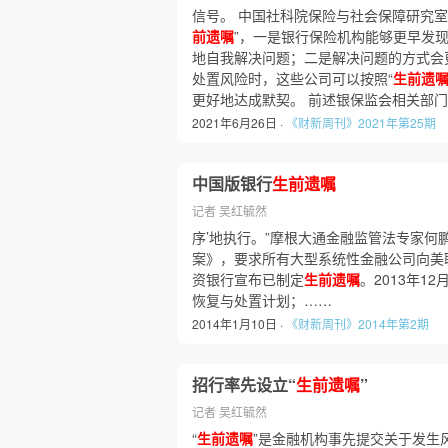
信号。 中国社科院保险与社会保障研究室
前遗嘱
”，一是银行保险机构能够更早发
地自我解决问题；二是解决问题的方式会
处置风险时，这些公司可以按照“
生前遗
更好地达成默契。 前述银保监会相关部
2021年6月26日 ·
《财新周刊》2021年第25期
中国版银行
生前遗嘱
记者 吴红毓然
序’地执行。”摩根大通金融监管法专家何鹏
案》，要求所有大型系统性金融公司向美
资银行宣布已制定
生前遗嘱
。2013年1
恢复与处置计划；……
2014年1月10日 ·
《财新周刊》2014年第2期
招行率先设立“
生前遗嘱
”
记者 吴红毓然
“
生前遗嘱
”是金融机构事先提交关于发生