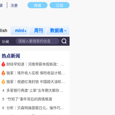
录
注册
商城
订阅
lish
mini+
周刊
数据通
讣闻
热点新闻
财经早知道｜河南带薪休假新政：领导干部带头，全员应休尽休
1
独家｜境外收入征税 保险收益计税详解(含视频)
2
话题
特别呈现
私房课
独家｜规避红海封锁 中国超大油轮停靠埃及绕行非洲
3
4
多家银行再度“上架”五年期大额存单 有何考量？(含视频)
5
“竹知了”事件背后的舆情根源
6
分析｜贝森特操盘稳日元，操作巧思能否撬动美日货币基本面