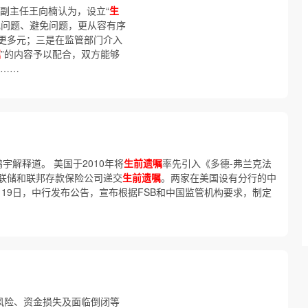
副主任王向楠认为，设立“
生
现问题、避免问题，更从容有序
更多元；三是在监管部门介入
嘱
”的内容予以配合，双方能够
门……
宇解释道。 美国于2010年将
生前遗嘱
率先引入《多德-弗兰克法
联储和联邦存款保险公司递交
生前遗嘱
。两家在美国设有分行的中
2月19日，中行发布公告，宣布根据FSB和中国监管机构要求，制定
风险、资金损失及面临倒闭等