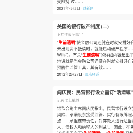
受阻挠 过……
2021年4月2日 ·
财新网
美国的银行破产制度 (二)
专栏作家 何鹏宇
“
生前遗嘱
”使金融公司还健在时就安排好
未出现资不抵债时，就能启动破产程序…
Wills”)。有关“
生前遗嘱
”的详细内容超出
地讲就是当金融公司还健在时就安排好自己
预防性监管工具，其有效……
2012年2月27日 ·
观点频道
阎庆民：民营银行设立需订“活遗嘱”
记者 吴红毓然
银监会副主席阎庆民指出，民营银行设立
风险、承诺股东接受监管、实行有限牌照
点……承担连带责任，对存款人进行适当
人、债权人和纳税人的利益”。 因此，在