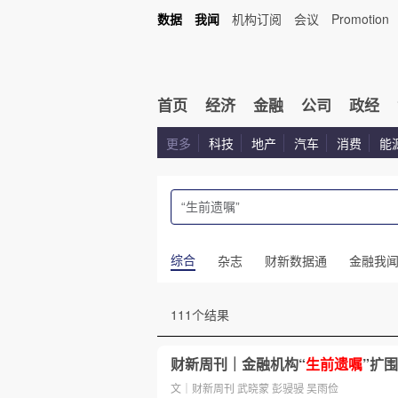
数据
我闻
机构订阅
会议
Promotion
首页
经济
金融
公司
政经
更多
科技
地产
汽车
消费
能
综合
杂志
财新数据通
金融我
111个结果
财新周刊｜金融机构“
生前遗嘱
”扩围
文｜财新周刊 武晓蒙 彭骎骎 吴雨俭