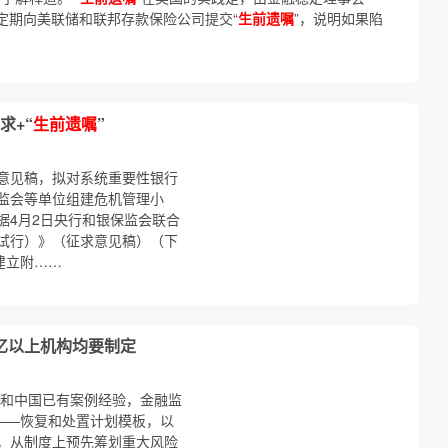
定期向美联储和联邦存款保险公司提交“
生前遗嘱
”，说明如果陷
求+“
生前遗嘱
”
意见稿，拟对系统重要性银行
监会等单位组建危机管理小
根据4月2日央行和银保监会联合
试行）》（征求意见稿）（下
建立附……
0亿以上机构均要制定
则和中国已有案例经验，金融监
”——恢复和处置计划模板，以
，从制度上预先筹划重大风险