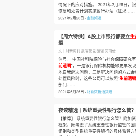
情况下的应对措施。 2021年2月26日
恢复和处置计划实施暂行办法（征求……
2021年2月26日 ·
金融频道
【周六特供】A股上市银行都要立
生
题
文｜财新周刊 武晓蒙 彭骎骎 吴雨俭
信号。 中国社科院保险与社会保障研究室
前遗嘱
”，一是银行保险机构能够更早发
地自我解决问题；二是解决问题的方式会
处置风险时，这些公司可以按照“
生前遗
部门……
2021年6月26日 ·
财新数据通频道
夜读精选丨系统重要性银行怎么管？
【推荐】 系统重要性银行怎么管？附加资
框架，既考虑了系统重要性银行监管的国
组别和类型系统重要性银行的具体监管方