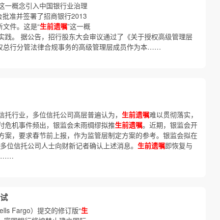
这一概念引入中国银行业治理
会批准并签署了招商银行2013
新文件。这是“
生前遗嘱
”这一概
实践。 据公告，招行股东大会审议通过了《关于授权高级管理层
权总行分管法律合规事务的高级管理层成员作为本……
信托行业，多位信托公司高层普遍认为，
生前遗嘱
难以贯彻落实，
付危机事件频出，银监会未雨绸缪拟推
生前遗嘱
。近期，银监会开
方案，要求春节前上报，作为监管层制定方案的参考。银监会拟在
 多位信托公司人士向财新记者确认上述消息。
生前遗嘱
即恢复与
S……
测试
s Fargo）提交的修订版“
生