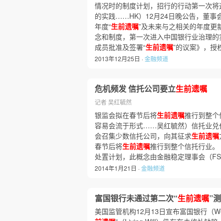
情况时的制度计划，招行的行动第一次将
的实践……HK）12月24日晚公告，董事
年度“
生前遗嘱
”及未来与之相关的年度更
念和制度，第一次进入中国银行业治理的
成员批准及签署“
生前遗嘱
”的议案》，授
2013年12月25日 ·
金融频道
危机频发 信托公司要立
生前遗嘱
记者 吴红毓然
银监会拟在春节后将
生前遗嘱
推行到整个
容易会流于形式……吴红毓然）信托业兑
会召集少数信托公司，向其征求
生前遗嘱
春节后将
生前遗嘱
推行到整个信托行业。
处置计划，此概念由金融稳定理事会（F
2014年1月21日 ·
金融频道
富国银行未通过第二次“
生前遗嘱
”
美国监管机构12月13日宣布富国银行（Well