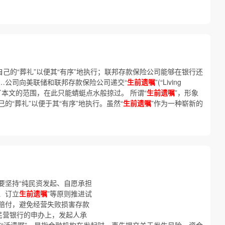
自己的“葬礼”以便其“有序”地执行；联邦存款保险公司能够在银行还
…公司向美联储和联邦存款保险公司递交“
生前遗嘱
”(“Living
了本文的范围，在此只能蜻蜓点水般掠过。 所谓“
生前遗嘱
”，形象
的“葬礼”以便于其“有序”地执行。虽然“
生前遗嘱
”作为一种崭新的
要坚持“纯民资发起、自愿承担
、订立
生前遗嘱
”等原则推进试
赔付，避免经营失败损害存款
民营银行的申办上，发起人承