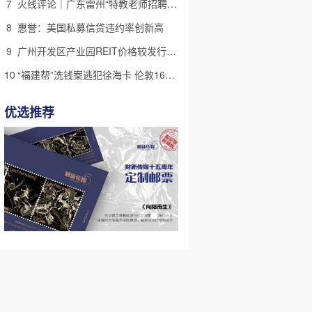
7
火线评论｜广东雷州“特教老师招聘违规”很雷，仍有诸多疑点
8
惠誉：美国私募信贷违约率创新高
9
广州开发区产业园REIT价格较发行价“腰斩” 底层资产出租率降至67%
10
“福建帮”洗钱案逃犯徐海卡 伦敦16套房拟被英国没收(含视频)
优选推荐