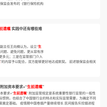
，银保监会发布的《银行保险机构
前遗嘱
实践中还有哪些难
副主任王向楠认为，设立“
生
现问题、避免问题，更从容有序
更多元；三是在监管部门介入
嘱
”的内容予以配合，双方能够更好地达成默契。 前述银保监会相关
附加资本要求+“
生前遗嘱
”
本要求+“
生前遗嘱
” 附加监管规定是系统重要性银行监管的一般性
际惯例，也结合了中国银行业的特点和实际监管需要，为确定不同
案奠定基础。 疫情期中国卷烟产量继续增长 民间报告斥控烟进程