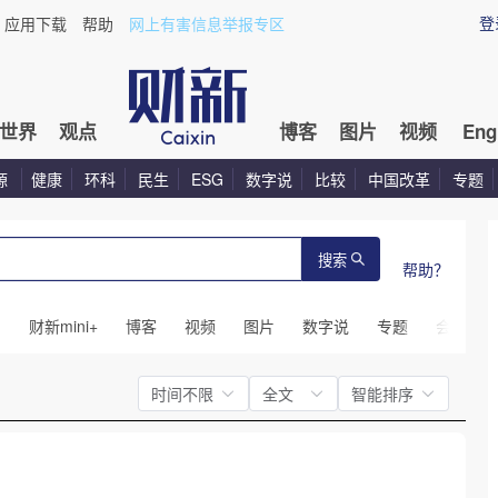
登
应用下载
帮助
网上有害信息举报专区
世界
观点
博客
图片
视频
Eng
源
健康
环科
民生
ESG
数字说
比较
中国改革
专题
搜索
帮助？
闻
财新mini+
博客
视频
图片
数字说
专题
会议
时间不限
全文
智能排序