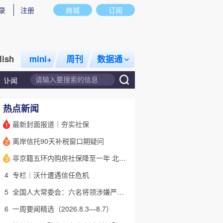
录
注册
商城
订阅
lish
mini+
周刊
数据通
讣闻
热点新闻
最新封面报道｜夯实社保
1
离岸信托90天补税窗口期疑问
2
话题
特别呈现
私房课
非京籍五环内购房社保降至一年 北京市公积金最高可贷340万元
3
4
专栏｜沃什遭遇信任危机
5
全国人大常委会：六名将领涉嫌严重违纪违法 被罢免全国人大代表
6
一周要闻精选（2026.8.3—8.7）