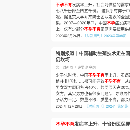
不孕不育
发病率上升，社会对供精的需求
七八千份降至四五千份。 这似乎有悖于
况。据北京大学乔杰院士团队发表的全国
果，2007—2020年间，中国
不孕
症发病率
上，仅有少部分
不孕不育
家庭需要使用供
2023年2月24日 ·
《财新周刊》2023年第08期
特别报道｜中国辅助生殖技术走在国
仍坎坷
文｜财新周刊 许雯 赵今朝
少子化时代，中国
不孕不育
率上升，虽然
殖并非坦途……都可能导致
不孕不育
。从
男女双方原因各占40%、共同原因占20
女方，其实男方也有很多问题”。 导致男
子活力不足、数量不够、质量不高，都会
2024年12月28日 ·
《财新周刊》2024年第51期
不孕不育
发病率上升，十省份医保覆