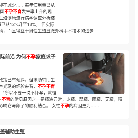
却在减少……每年使用量已从
中国
不孕不育
发生率上升的现
生殖健康流行病学调查分析结
已从12%升至18%。 但实际
精，而且得益于男性生殖显微外科手术技术的进步……
际前沿 为何
不孕
家庭求子
政策已有倾斜，但求助辅助生
卢光琇的经验来看，
不孕不育
%，“所以不要一说不怀孕，就怪
性
不育
的常见原因之一是精液异常，少精、弱精、畸精、无精，精
影响它与卵子的顺利结合。 女性
不孕
的病因更为……
盖辅助生殖