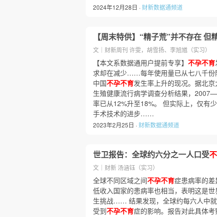
2024年12月28日 ·
财新数据通频道
【周末特供】“精子荒”并不存在 但
文｜财新周刊 许雯，胡雪扬、李旭馗（实习）
【本文系数据通用户提前专享】
不孕不育
求却在减少……每年使用量已从七八千份
中国
不孕不育
发生率上升的现况。据北京
生殖健康流行病学调查分析结果，2007—
率已从12%升至18%。 但实际上，仅有
手术技术的进步……
2023年2月25日 ·
财新数据通频道
世卫报告：全球约六分之一人口受
不
文｜财新 汤涵钰（实习）
全球不同区域之间
不孕不育
症患病率的差
低收入国家的患病率也相当，表明这是世
生挑战…… 结果发现，全球约每六人中
受到
不孕不育
症的影响。报告对此具体考