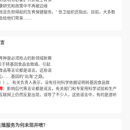
康研究和政策中不再被边缘
效且负担得起的生育保健服务。” 世卫组织还指出，目前，大多数
会给他们带来……
言
育种是必须抢占的新领域新赛
关于转基因食品会致癌、引起
食品等言论都是谣言。这些谣
……基因的“出海”之路。
》）。 有关负责人表示，没有任何科学依据证明转基因食品致
育
、影响后代等言论都是谣言。有关部门和专家用科学试验和生产
互联网上仍然反复出现，误导了不少人，这些谣言中，有的是道听
生殖服务为何未现井喷？