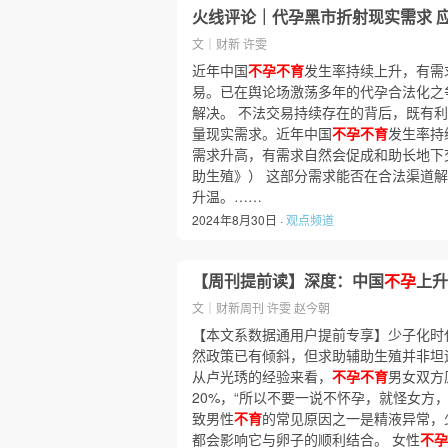
火线评论｜代孕黑市折射现实需求 
文｜财新 许雯
近年中国
不孕不育
发生率持续上升，有需
易。已在舆论场激荡多年的代孕合法化之
解决。 不法交易持续存在的背后，既有
量现实需求。近年中国
不孕不育
发生率持
需求升高，有需求自然会促成和助长地下
助生殖》） 这部分需求能否在合法渠道
升温。……
2024年8月30日 ·
观点频道
【周刊提前读】深度：中国
不孕
上升
文｜财新周刊 许雯 赵今朝
【本文系数据通用户提前专享】少子化时
然政策已有倾斜，但求助辅助生殖并非坦
从卢光琇的经验来看，
不孕不育
男女双方
20%，“所以不要一说不怀孕，就怪女方，
致男性
不育
的常见原因之一是精液异常，
都会影响它与卵子的顺利结合。 女性
不孕