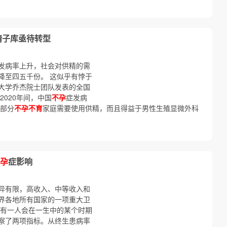
精子库亟待转型
发病率上升，社会对供精的需
降至四五千份。 这似乎有悖于
大学乔杰院士团队发表的全国
2020年间，中国
不孕
症发病
少部分
不孕不育
家庭需要使用供精，而且得益于男性生殖显微外科
孕
症影响
异有限，高收入、中等收入和
界各地所有国家的一项重大卫
就有一人会在一生中的某个时期
察了两项指标。从终生患病率