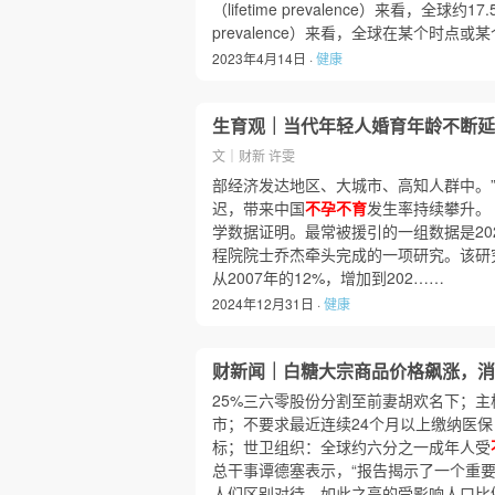
（lifetime prevalence）来看，全球
prevalence）来看，全球在某个时点
2023年4月14日 ·
健康
生育观｜当代年轻人婚育年龄不断
文｜财新 许雯
部经济发达地区、大城市、高知人群中。
迟，带来中国
不孕不育
发生率持续攀升。
学数据证明。最常被援引的一组数据是20
程院院士乔杰牵头完成的一项研究。该研
从2007年的12%，增加到202……
2024年12月31日 ·
健康
财新闻｜白糖大宗商品价格飙涨，消
25%三六零股份分割至前妻胡欢名下；主
市；不要求最近连续24个月以上缴纳医保
标；世卫组织：全球约六分之一成年人受
总干事谭德塞表示，“报告揭示了一个重
人们区别对待。如此之高的受影响人口比