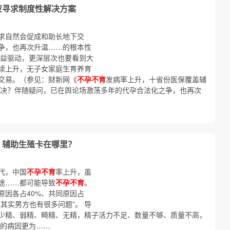
应寻求制度性解决方案
求自然会促成和助长地下交
争，也再次升温……的根本性
利益驱动，更深层次也要看到大
续上升，无子女家庭生育养育
交易。（参见：财新网《
不孕不育
发病率上升，十省份医保覆盖辅
解决？伴随疑问，已在舆论场激荡多年的代孕合法化之争，也再次
 辅助生殖卡在哪里？
代，中国
不孕不育
率上升，虽
途……都可能导致
不孕不育
。
原因各占40%、共同原因占
其实男方也有很多问题”。 导
少精、弱精、畸精、无精，精子活力不足、数量不够、质量不高，
的病因更为……