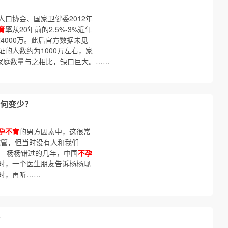
口协会、国家卫健委2012年
育
率从20年前的2.5%-3%近年
4000万。此后官方数据未见
的人数约为1000万左右，家
的家庭数量与之相比，缺口巨大。……
何变少？
孕不育
的男方因素中，这很常
试管，但当时没有人和我们
。 杨杨错过的几年，中国
不孕
时，一个医生朋友告诉杨杨现
管时，再听……