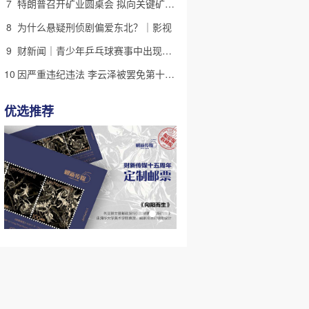
7
特朗普召开矿业圆桌会 拟向关键矿产投资超20亿美元
8
为什么悬疑刑侦剧偏爱东北？｜影视
9
财新闻｜青少年乒乓球赛事中出现严重赛风赛纪问题，乒协发文
10
因严重违纪违法 李云泽被罢免第十四届全国人大代表职务
优选推荐