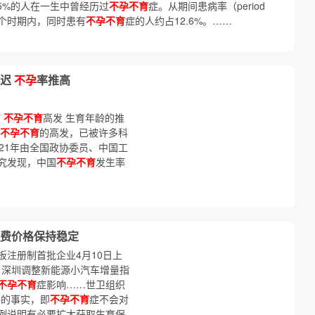
约17.5%的人在一生中曾经历过
不孕不育
症。从期间患病率（period
或某个时期内，同时患有
不孕不育
症的人约占12.6%。……
延迟
不孕
率推高
”
不孕不育
高发 生育年龄的推
不孕不育
的高发，已被许多科
21年由全国政协委员、中国工
究发现，中国
不孕不育
发生率
费价格保持稳定
板注册制首批企业4月10日上
 深圳调整新能源小汽车增量指
不孕不育
症影响……世卫组织
要的事实，即
不孕不育
症不会对
例说明有必要扩大获取生育保