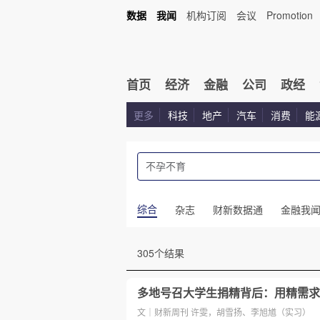
数据
我闻
机构订阅
会议
Promotion
首页
经济
金融
公司
政经
更多
科技
地产
汽车
消费
能
综合
杂志
财新数据通
金融我
305个结果
多地号召大学生捐精背后：用精需求
文｜财新周刊 许雯，胡雪扬、李旭馗（实习）