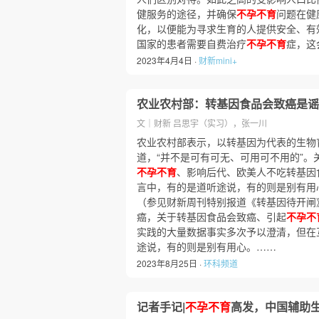
健服务的途径，并确保
不孕不育
问题在健
化，以便能为寻求生育的人提供安全、有
国家的患者需要自费治疗
不孕不育
症，这
2023年4月4日 ·
财新mini+
农业农村部：转基因食品会致癌是谣
文｜财新 吕思宇（实习），张一川
农业农村部表示，以转基因为代表的生物
道，“并不是可有可无、可用可不用的”。
不孕不育
、影响后代、欧美人不吃转基因
言中，有的是道听途说，有的则是别有用心
（参见财新周刊特别报道《转基因待开闸
癌，关于转基因食品会致癌、引起
不孕不
实践的大量数据事实多次予以澄清，但在
途说，有的则是别有用心。……
2023年8月25日 ·
环科频道
记者手记|
不孕不育
高发，中国辅助