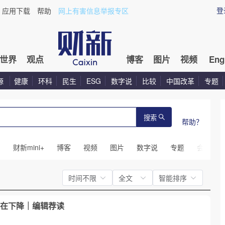
登
应用下载
帮助
网上有害信息举报专区
世界
观点
博客
图片
视频
Eng
源
健康
环科
民生
ESG
数字说
比较
中国改革
专题
搜索
帮助？
闻
财新mini+
博客
视频
图片
数字说
专题
会议
时间不限
全文
智能排序
在下降｜编辑荐读