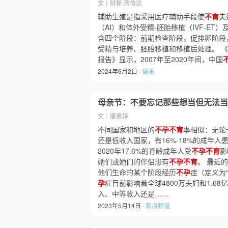
文丨财新 周信达
辅助生殖是指采用医疗辅助手段使
不育
夫
（AI）和体外受精-胚胎移植（IVF-E
含四个阶段：前期检查阶段，促排卵阶段
受精与培养、胚胎移植和移植后处理。 
报告》显示，2007年至2020年间，中国
2024年6月2日 ·
健康
母亲节：不要忘记那些想当但无法当
文｜康嘉婷
不同国家和地区的
不孕不育
率相似：无论
还是低收入国家，有16%-18%的成年人
2020年17.6%的育龄成年人受
不孕不育
影
她们或她们的伴侣患有
不孕不育
。 最近
他们生命的某个阶段经历
不孕
症（定义为
孕
症目前影响着全球4800万夫妇和1.6
入、中等收入还是……
2023年5月14日 ·
观点频道