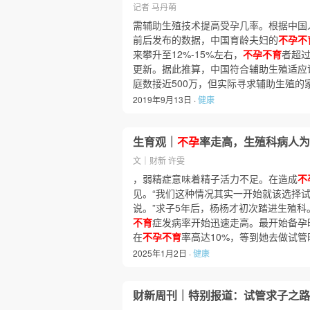
记者 马丹萌
需辅助生殖技术提高受孕几率。根据中国人
前后发布的数据，中国育龄夫妇的
不孕不
来攀升至12%-15%左右，
不孕不育
者超过
更新。据此推算，中国符合辅助生殖适应证
庭数接近500万，但实际寻求辅助生殖
2019年9月13日 ·
健康
生育观｜
不孕
率走高，生殖科病人为
文｜财新 许雯
，弱精症意味着精子活力不足。在造成
不
见。“我们这种情况其实一开始就该选择
说。”求子5年后，杨杨才初次踏进生殖科
不育
症发病率开始迅速走高。最开始备孕
在
不孕不育
率高达10%，等到她去做试
2025年1月2日 ·
健康
财新周刊｜特别报道：试管求子之路