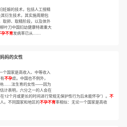
妇妊娠的技术，包括人工授精
T）及其衍生技术，其实施周期包
，取卵、取精阶段，以及体外
《柳叶刀中国妇幼健康特邀重大
不孕不育
发病率已从……
妈妈的女性
一个国家是高收入、中等收入
患有
不孕
症。中国也不例外，
响……法生育的女性——因为
的估计表明，六分之一的人会在
“在12个月或更长的时间进行常规无保护性行为后未能怀孕”）。
不
8亿人。不同国家和地区的
不孕不育
率相似：无论一个国家是高收