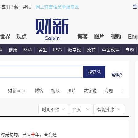
登
应用下载
帮助
网上有害信息举报专区
世界
观点
博客
图片
视频
Eng
源
健康
环科
民生
ESG
数字说
比较
中国改革
专题
搜索
帮助？
闻
财新mini+
博客
视频
图片
数字说
专题
会议
时间不限
全文
智能排序
开。时光匆匆，已届
十
年。全会通