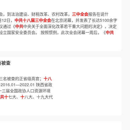
会，到法治建设、财税改革、农村改革，
三中全会
报告在说什
月12日，
中共十八届三中全会
在北京闭幕，并发表了长达5100余字
议通过《
中共
中央关于全面深化改革若干重大问题的决定》，决定
设立国家安全委员会。 按照惯例，此次全会闭幕一周后，《
中共
勇被查
三名被查的正省级高官；
十八
6.01—2022.01 陕西省政
03第十三届全国政协人口资源环境
共十
七大、
十
八大、十九大代