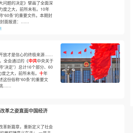
大问题的决定》擘画了全面深
力度之大，前所未有。10年
“60条”的重要文件。本期封
 封面报道：……
期
开放才是信心的终极来源……
。全会通过的《
中共
中央关于
决定”）总计16个部分、60
力度之大，前所未有。
十
年
这份俗称“60条”的重要文
挑……
改革之姿直面中国经济
改革新篇章，重新定义了社会
的里程碑意义在于： 一是主