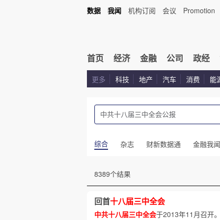
数据
我闻
机构订阅
会议
Promotion
首页
经济
金融
公司
政经
更多
科技
地产
汽车
消费
能
综合
杂志
财新数据通
金融我
8389个结果
回首
十八届三中全会
中共十八届三中全会
于2013年11月召