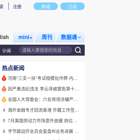
录
注册
商城
订阅
lish
mini+
周刊
数据通
讣闻
热点新闻
河南“三支一扶”考试规模化作弊 内外勾结提前获取试卷
1
因严重违纪违法 李云泽被罢免第十四届全国人大代表职务
2
话题
特别呈现
私房课
全国人大常委会：六名将领涉嫌严重违纪违法 被罢免全国人大代表
3
4
海外金融专才回流香港 外籍工作签证翻倍
5
7月美国劳动力市场意外放缓 岗位减少2.3万个失业率降至4.1%
6
字节跳动开全员会复盘AI业务进展 称大模型被海外竞对拉开差距