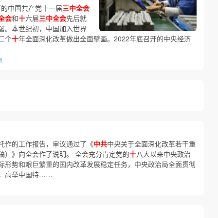
开的中国共产党十一届
三中全会
全会
和
十
六届
三中全会
先后就
署。本世纪初，中国加入世界
二个
十
年全面深化改革做出全面擘画。2022年底召开的中央经济
期
托作的工作报告，审议通过了《
中共
中央关于全面深化改革若干重
稿）》向全会作了说明。 全会充分肯定党的
十
八大以来中央政治
际形势和艰巨繁重的国内改革发展稳定任务，中央政治局全面贯彻
，高举中国特……