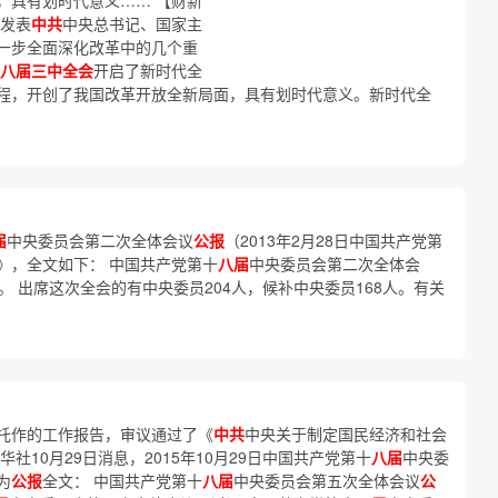
，具有划时代意义…… 【财新
将发表
中共
中央总书记、国家主
一步全面深化改革中的几个重
八届三中全会
开启了新时代全
程，开创了我国改革开放全新局面，具有划时代意义。新时代全
届
中央委员会第二次全体会议
公报
（2013年2月28日中国共产党第
》，全文如下： 中国共产党第十
八届
中央委员会第二次全体会
行。 出席这次全会的有中央委员204人，候补中央委员168人。有关
托作的工作报告，审议通过了《
中共
中央关于制定国民经济和社会
社10月29日消息，2015年10月29日中国共产党第十
八届
中央委
为
公报
全文： 中国共产党第十
八届
中央委员会第五次全体会议
公