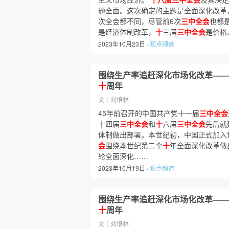
题全面。这次确定的主题是全面深化改革
次全会都不同，尽管前6次
三中全会
也都
是经济体制改革，
十
三届
三中全会
是价格
2023年10月23日 ·
观点频道
围绕生产率追赶深化市场化改革——
十
周年
文｜刘培林
45年前召开的中国共产党十一届
三中全会
十四届
三中全会
和
十
六届
三中全会
先后就
体制做出部署。本世纪初，中国正式加入
会
围绕本世纪第二个
十
年全面深化改革做
轮全面深化……
2023年10月19日 ·
观点频道
围绕生产率追赶深化市场化改革——
十
周年
文｜刘培林