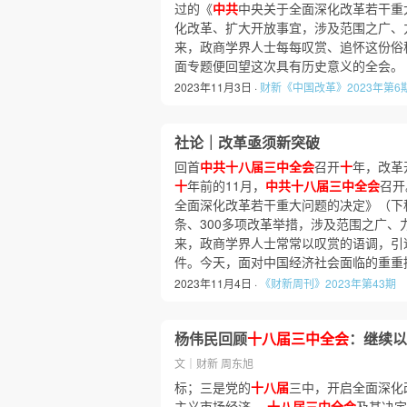
过的《
中共
中央关于全面深化改革若干重
化改革、扩大开放事宜，涉及范围之广、
来，政商学界人士每每叹赏、追怀这份俗称
面专题便回望这次具有历史意义的全会。
2023年11月3日 ·
财新《中国改革》2023年第6
社论｜改革亟须新突破
回首
中共十八届三中全会
召开
十
年，改革
十
年前的11月，
中共十八届三中全会
召开
全面深化改革若干重大问题的决定》（下称“
条、300多项改革举措，涉及范围之广、
来，政商学界人士常常以叹赏的语调，引述
件。今天，面对中国经济社会面临的重重
2023年11月4日 ·
《财新周刊》2023年第43期
杨伟民回顾
十八届三中全会
：继续以
文｜财新 周东旭
标；三是党的
十八届
三中，开启全面深化
主义市场经济。
十八届三中全会
及其决定