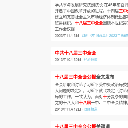
学共享与发展研究院副院长 在45年前召
开启了中国改革开放的进程。十四届
三中
建立和完善社会主义市场经济体制做出部
贸易组织。
十八届三中全会
围绕本世纪第
工作会议提……
2023年11月3日 ·
财新《中国改革》2023年第6
中共十八届三中全会
2013年10月30日 ·
经济频道
十八届三中全会公报
全文发布
全会听取和讨论了习近平受中央政治局委
大问题的决定》。习近平就《决定（讨论
局的工作。一致认为，面对
十
分复杂的国
党的十八大和
十八届
一中、二中全会精神
2013年11月12日 ·
政经频道
十八届三中全会公报
关键词