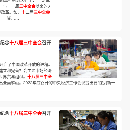
，与十一届
三中全会
以来的6
是改革。如，
十
二届
三中全会
、工资……
纪念
十八届三中全会
召开
开启了中国改革开放的进程。
建立和完善社会主义市场经济
世界贸易组织。
十八届三中全
出全面擘画。2022年底召开的中央经济工作会议提出要“谋划新一
纪念
十八届三中全会
召开