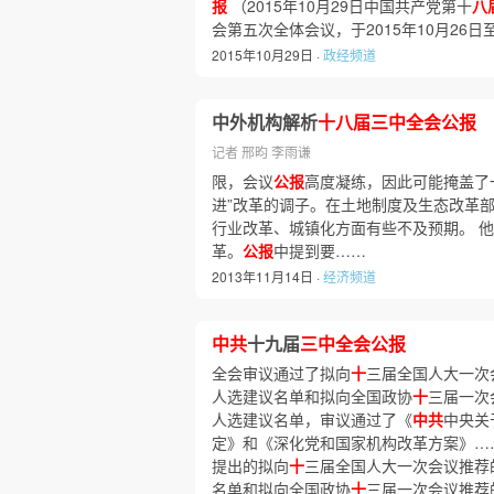
报
（2015年10月29日中国共产党第十
八
会第五次全体会议，于2015年10月26日
2015年10月29日 ·
政经频道
中外机构解析
十八届三中全会公报
记者 邢昀 李雨谦
限，会议
公报
高度凝练，因此可能掩盖了
进”改革的调子。在土地制度及生态改革
行业改革、城镇化方面有些不及预期。 
革。
公报
中提到要……
2013年11月14日 ·
经济频道
中共
十九届
三中全会公报
全会审议通过了拟向
十
三届全国人大一次
人选建议名单和拟向全国政协
十
三届一次
人选建议名单，审议通过了《
中共
中央关
定》和《深化党和国家机构改革方案》…
提出的拟向
十
三届全国人大一次会议推荐
名单和拟向全国政协
十
三届一次会议推荐