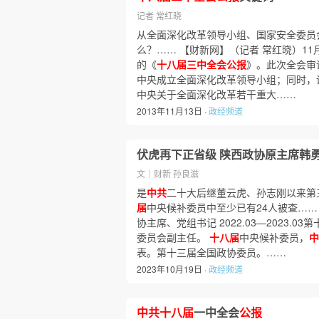
记者 常红晓
从全面深化改革领导小组、国家安全委员
么？…… 【财新网】（记者 常红晓）11
的《
十八届三中全会公报
》。此次全会审
中央成立全面深化改革领导小组；同时，
中央关于全面深化改革若干重大……
2013年11月13日 ·
政经频道
伏虎再下正省级 陕西政协原主席韩
文｜财新 孙良滋
是
中共
二十大后继董云虎、孙志刚以来第
届
中央候补委员中至少已有24人被查…… 201
协主席、党组书记 2022.03—2023.
委员会副主任。
十八届
中央候补委员，
中
表。第十三届全国政协委员。……
2023年10月19日 ·
政经频道
中共十八届
一中全会
公报