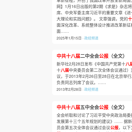
革新征程，开创了我国改革开放全新局面
网】1月16日出版的第2期《求是》杂志
席、中央军委主席习近平的重要文章《进
大理论和实践问题》。 文章强调，党的
十
面深化改革、系统整体设计推进改革新征
面……
2025年1月15日 ·
政经频道
中共十八届
二中全会
公报
（全文）
新华社2月28日发布《中国共产党第十
八
十
八届
中央委员会第二次全体会议通过）
议，于2013年2月26日至28日在北京举
负责同志列席了会议。……
2013年2月28日 ·
政经频道
中共十八届
五中全会
公报
（全文）
全会听取和讨论了习近平受中央政治局委
发展第十三个五年规划的建议》…… 据新华
员会第五次全体会议通过会议
公报
，以下