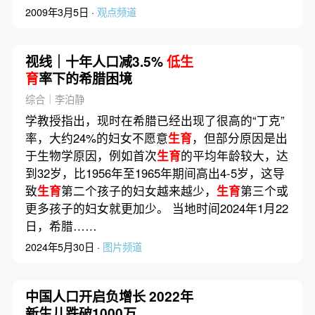
2009年3月5日 ·
观点频道
视线｜十年人口减3.5%
低生
育
率下的希腊困境
综合｜李泊静
学教授指出，现时在希腊已经出现了很高的“丁克”
率，大约24%的妇女不愿意
生育
，但部分原因是出
于生物学原因，例如首次
生育
的平均年龄较大，达
到32岁，比1956年至1965年期间高出4-5岁，这导
致
生育
第二个孩子的妇女越来越少，
生育
第三个或
更多孩子的妇女就更加少。 当地时间2024年1月22
日，希腊……
2024年5月30日 ·
图片频道
中国人口开启负增长 2022年
新生儿跌破1000万