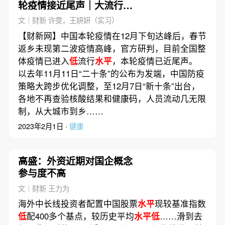
轮疫情接近尾声｜大流行手
记
文｜财新 许雯，王妍妍（实习）
【财新网】中国本轮疫情在12月下旬达峰后，春节
返乡未现第二波疫情高峰，官方研判，目前全国整
体疫情已进入
低
流行
水平
，本轮疫情已近尾声。
以去年11月11日“二十条”的公布为发端，中国防疫
策略大跨步优化调整，至12月7日“新十条”出台，
各地不再查验核酸结果和健康码，人员流动几无限
制，从大城市到乡……
2023年2月1日 ·
健康
高盛：外资近期对国企概念
参与度不高
文｜财新 王力为
海外中长线投资者配置中国股票
水平
现较基准指数
低
配400多个基点，较历史平均
水平低
……滑到去