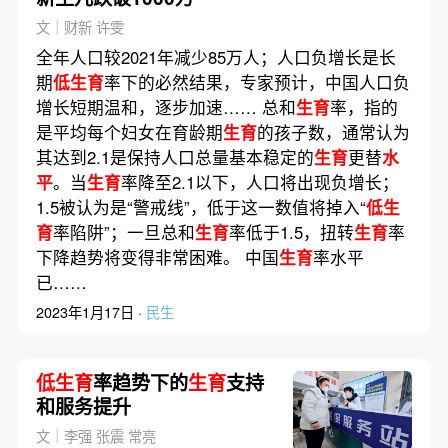
文｜财新 许雯
全年人口较2021年减少85万人；人口负增长是长
期
低生育
率下的必然结果，专家预计，中国人口负
增长短期温和，逐步加速…… 总和
生育
率，指的
是平均每个妇女在育龄期
生育
的孩子数，通常认为
其达到2.1是保持人口总量基本稳定的
生育
更替
水
平
。当
生育
率降至2.1以下，人口将出现负增长；
1.5被认为是“警戒线”，低于这一数值将掉入“
低生
育
率陷阱”；一旦总和
生育
率低于1.5，扭转
生育
率
下降趋势将变得非常困难。 中国
生育
率水平
已……
2023年1月17日 ·
民生
低生育
率趋势下的
生育
支持
和服务提升
文｜李强 张震 常亮