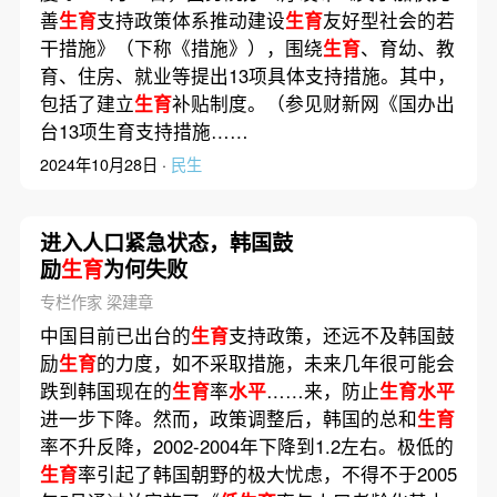
善
生育
支持政策体系推动建设
生育
友好型社会的若
干措施》（下称《措施》），围绕
生育
、育幼、教
育、住房、就业等提出13项具体支持措施。其中，
包括了建立
生育
补贴制度。（参见财新网《国办出
台13项生育支持措施……
2024年10月28日 ·
民生
进入人口紧急状态，韩国鼓
励
生育
为何失败
专栏作家 梁建章
中国目前已出台的
生育
支持政策，还远不及韩国鼓
励
生育
的力度，如不采取措施，未来几年很可能会
跌到韩国现在的
生育
率
水平
……来，防止
生育水平
进一步下降。然而，政策调整后，韩国的总和
生育
率不升反降，2002-2004年下降到1.2左右。极低的
生育
率引起了韩国朝野的极大忧虑，不得不于2005