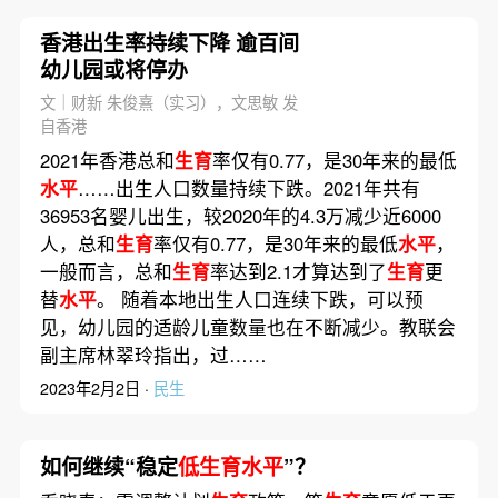
香港出生率持续下降 逾百间
幼儿园或将停办
文｜财新 朱俊熹（实习），文思敏 发
自香港
2021年香港总和
生育
率仅有0.77，是30年来的最低
水平
……出生人口数量持续下跌。2021年共有
36953名婴儿出生，较2020年的4.3万减少近6000
人，总和
生育
率仅有0.77，是30年来的最低
水平
，
一般而言，总和
生育
率达到2.1才算达到了
生育
更
替
水平
。 随着本地出生人口连续下跌，可以预
见，幼儿园的适龄儿童数量也在不断减少。教联会
副主席林翠玲指出，过……
2023年2月2日 ·
民生
如何继续“稳定
低生育水平
”？