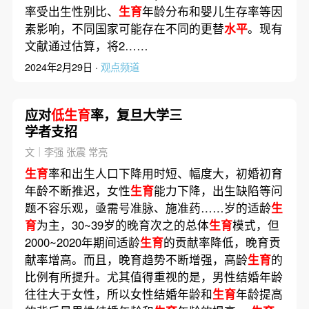
率受出生性别比、
生育
年龄分布和婴儿生存率等因
素影响，不同国家可能存在不同的更替
水平
。现有
文献通过估算，将2……
2024年2月29日 ·
观点频道
应对
低生育
率，复旦大学三
学者支招
文｜李强 张震 常亮
生育
率和出生人口下降用时短、幅度大，初婚初育
年龄不断推迟，女性
生育
能力下降，出生缺陷等问
题不容乐观，亟需号准脉、施准药……岁的适龄
生
育
为主，30~39岁的晚育次之的总体
生育
模式，但
2000~2020年期间适龄
生育
的贡献率降低，晚育贡
献率增高。而且，晚育趋势不断增强，高龄
生育
的
比例有所提升。尤其值得重视的是，男性结婚年龄
往往大于女性，所以女性结婚年龄和
生育
年龄提高