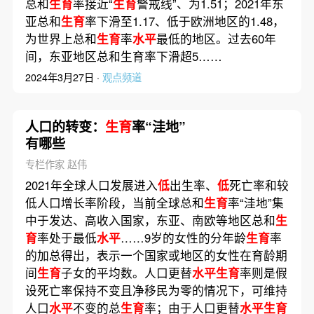
总和
生育
率接近“
生育
警戒线”、为1.51；2021年东
亚总和
生育
率下滑至1.17、低于欧洲地区的1.48，
为世界上总和
生育
率
水平
最低的地区。过去60年
间，东亚地区总和生育率下滑超5……
2024年3月27日 ·
观点频道
人口的转变：
生育
率“洼地”
有哪些
专栏作家 赵伟
2021年全球人口发展进入
低
出生率、
低
死亡率和较
低人口增长率阶段，当前全球总和
生育
率“洼地”集
中于发达、高收入国家，东亚、南欧等地区总和
生
育
率处于最低
水平
……9岁的女性的分年龄
生育
率
的加总得出，表示一个国家或地区的女性在育龄期
间
生育
子女的平均数。人口更替
水平生育
率则是假
设死亡率保持不变且净移民为零的情况下，可维持
人口
水平
不变的总
生育
率；由于人口更替
水平生育