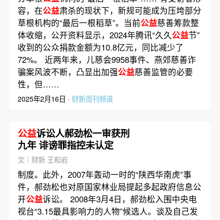
容，在
公益
肃杀的现状下，新规可能成为压垮部分
草根机构的“最后一根稻草”。当前
公益
慈善筹款整
体收缩，公开资料显示，2024年腾讯“久久
公益
节”
收到的公众捐款金额为10.8亿元，同比减少了
72%。 近两年来，儿慈会9958事件、燕郊慈善诈
骗案风波不断，凸显出加强
公益
慈善监管的必要
性，但……
2025年2月16日 ·
财新周刊频道
公益
诉讼人郝劲松一审获刑
九年 诽谤罪指控未认定
文｜财新 王和岩
制度。此外，2007年轰动一时的“陕西华南虎”事
件，郝劲松也对原国家林业局提起多起政府信息公
开
公益
诉讼。 2008年3月4日，郝劲松入围中央电
视台“3.15最具影响力的人物”候选人。谈及自己发