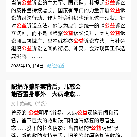
当前
公益
诉讼的主力军、国家队，其提起
公益
诉讼
的案件量持续增长。国家有专门的力量开展
公益
诉
讼的司法行动，作为社会组织也乐见这一现状。针
对
公益
诉讼立法，他认为应制定统一的《
公益
诉讼
立法》，而不是《检察
公益
诉讼法》，因为
公益
诉
讼涵盖领域广，单独就检察
公益
诉讼立法，与社会
组织
公益
诉讼之间的衔接、冲突，会对现实工作造
成挑战。……
2023年10月24日 ·
政经频道
配捐诈骗新案背后，儿慈会
能否置身事外｜大病难愈之
六
文｜黄蕙昭（特约）
曾经的“
公益
明星”崩塌，大病
公益
深陷丑闻和污
名，留下巨大的救助缺口和亟待修复的慈善生
态……投下的长久阴影：当曾经的“
公益
明星”陨
落，新的救助支持未现，旧的筹款渠道加速收缩，