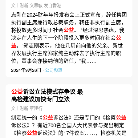
文｜财新 文思敏 发自香港
志刚在2024财年年报发布会上正式宣布，辞任集团
执行副主席兼行政总裁职务，转任非执行副主席，
将投放更多时间于社会
公益
。 “经过深思熟虑，我
决定在人生的下一个阶段投入更多时间在社会
公
益
。”郑志刚表示，他在几周前向他的父亲、新世
界发展执行主席郑家纯主动辞去了执行主席的职
位，董事会亦接纳他的辞任，“我……
2024年9月26日 ·
公司频道
公益
诉讼立法模式存争议 最
高检建议加快专门立法
文｜财新 覃建行
制定统一的《
公益
诉讼法》还是专门的《检察
公益
诉讼法》？有近700名全国人大代表参与提出制定
《检察
公益
诉讼法》的17件议案……，检察机关是