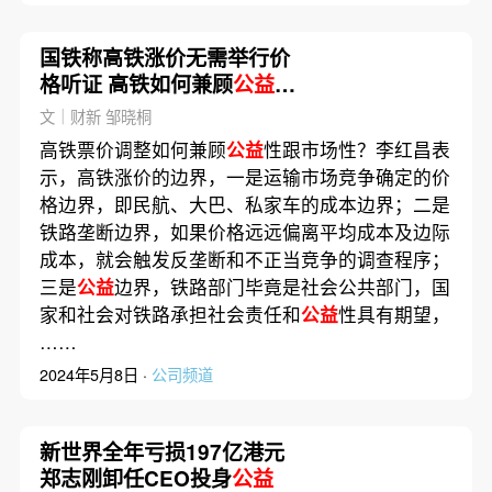
国铁称高铁涨价无需举行价
格听证 高铁如何兼顾
公益
性？
文｜财新 邹晓桐
高铁票价调整如何兼顾
公益
性跟市场性？李红昌表
示，高铁涨价的边界，一是运输市场竞争确定的价
格边界，即民航、大巴、私家车的成本边界；二是
铁路垄断边界，如果价格远远偏离平均成本及边际
成本，就会触发反垄断和不正当竞争的调查程序；
三是
公益
边界，铁路部门毕竟是社会公共部门，国
家和社会对铁路承担社会责任和
公益
性具有期望，
……
2024年5月8日 ·
公司频道
新世界全年亏损197亿港元
郑志刚卸任CEO投身
公益