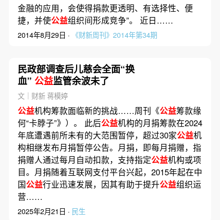
金融的应用，会使得捐款更透明、有选择性、便
捷，并使
公益
组织间形成竞争”。 近日……
2014年8月29日 ·
《财新周刊》2014年第34期
民政部调查后儿慈会全面“换
血”
公益
监管余波未了
文｜财新 蒋模婷
公益
机构筹款面临新的挑战……周刊《
公益
筹款缘
何“卡脖子”》）。 此后
公益
机构的月捐筹款在2024
年底遭遇前所未有的大范围暂停，超过30家
公益
机
构相继发布月捐暂停公告。月捐，即每月捐赠，指
捐赠人通过每月自动扣款，支持指定
公益
机构或项
目。月捐随着互联网支付平台兴起，2015年起在中
国
公益
行业迅速发展，因其有助于提升
公益
组织运
营……
2025年2月21日 ·
民生