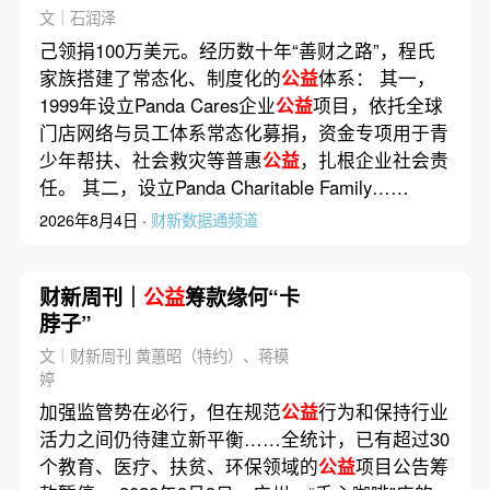
文｜石润泽
己领捐100万美元。经历数十年“善财之路”，程氏
家族搭建了常态化、制度化的
公益
体系： 其一，
1999年设立Panda Cares企业
公益
项目，依托全球
门店网络与员工体系常态化募捐，资金专项用于青
少年帮扶、社会救灾等普惠
公益
，扎根企业社会责
任。 其二，设立Panda Charitable Family……
2026年8月4日 ·
财新数据通频道
财新周刊｜
公益
筹款缘何“卡
脖子”
文｜财新周刊 黄蕙昭（特约）、蒋模
婷
加强监管势在必行，但在规范
公益
行为和保持行业
活力之间仍待建立新平衡……全统计，已有超过30
个教育、医疗、扶贫、环保领域的
公益
项目公告筹