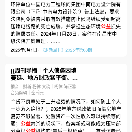
环评单位中国电力工程顾问集团中南电力设计院有
限公司（下称“中南电力设计院”）告上法庭，要求
法院判令被告采取有效措施防止候鸟继续受到超高
压输电线路的死亡威胁，并承担生态环境
公益
损失
的赔偿责任。2024年11月28日，案件在南昌市中
级法院开庭审理。……
2025年3月1日 ·
《财新周刊》2025年第08期
{{周刊导播｜个人债务困境
蔓延、地方财政紧平衡、
公
益
筹款缘何“卡脖子”，2025
播音｜财新 杨律 文稿｜杨律 陈正雅
年新难题待解
音频剪辑｜仝瀚元
个贷不良率处于上升趋势的情况下，如何防止个人
一步落入绝境？；2025年地方财政依旧面临房地产
复苏不够显著、处置资产一次性收入难以持续等问
题；
公益
肃杀的现状下，备案新规可能成为压垮部
分草根
公益
机构的“最后一根稻草”…… 有受访者形