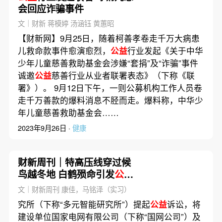
会回应诈骗事件
文｜财新 蒋模婷 汤涵钰 黄蕙昭
【财新网】9月25日，随着柯善孝卷走千万大病患
儿救命款事件愈演愈烈，
公益
行业发起《关于中华
少年儿童慈善救助基金会涉嫌“套捐”及“诈骗”事件
诚邀
公益
慈善行业从业者联署表态》（下称《联
署》）。 9月12日下午，一则公募机构工作人员卷
走千万善款的爆料消息不胫而走。爆料称，中华少
年儿童慈善救助基金会……
2023年9月26日 ·
健康
财新周刊｜特高压线穿过候
鸟越冬地 白鹤殒命引发
公益
诉讼
文｜财新周刊 康佳，马铭泽（实习）
究所（下称“多元智能研究所”）提起
公益
诉讼，将
建设单位国家电网有限公司（下称“国网公司”）及