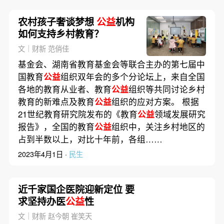
农村孩子奢谈梦想
公益
机构
如何支持乡村教育？
文｜财新 范俏佳
基金会、湖南省教育基金会等联合主办的第七届中
国教育
公益
组织双年会的多个分论坛上，来自全国
各地的教育从业者、教育
公益
组织等共同讨论乡村
教育的新难点及教育
公益
组织的应对方案。 根据
21世纪教育研究院发布的《教育
公益
领域发展研究
报告》，全国的教育
公益
组织中，关注乡村地区的
占到半数以上，对比十年前，各组……
2023年4月1日 ·
民生
近千家国企医院迎新定位 要
求坚持办医
公益
性
文｜财新 赵今朝 崔笑天