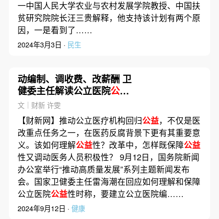
一中国人民大学农业与农村发展学院教授、中国扶
贫研究院院长汪三贵解释，他支持该计划有两个原
因，一是看到了……
2024年3月3日 ·
民生
动编制、调收费、改薪酬 卫
健委主任解读公立医院
公益
性
文｜财新 许雯
【财新网】推动公立医疗机构回归
公益
，不仅是医
改重点任务之一，在医药反腐背景下更有其重要意
义。该如何理解
公益
性？改革中，怎样既保障
公益
性又调动医务人员积极性？ 9月12日，国务院新闻
办公室举行“推动高质量发展”系列主题新闻发布
会。国家卫健委主任雷海潮在回应如何理解和保障
公立医院
公益
性时称，要建立公立医院编……
2024年9月12日 ·
健康