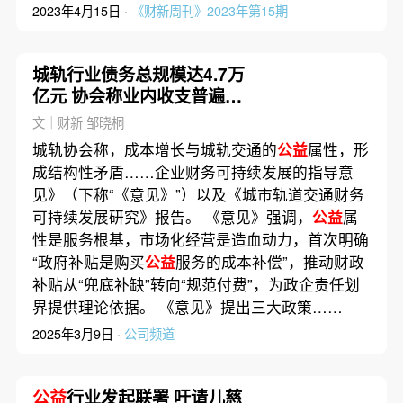
2023年4月15日 ·
《财新周刊》2023年第15期
城轨行业债务总规模达4.7万
亿元 协会称业内收支普遍失
衡
文｜财新 邹晓桐
城轨协会称，成本增长与城轨交通的
公益
属性，形
成结构性矛盾……企业财务可持续发展的指导意
见》（下称“《意见》”）以及《城市轨道交通财务
可持续发展研究》报告。 《意见》强调，
公益
属
性是服务根基，市场化经营是造血动力，首次明确
“政府补贴是购买
公益
服务的成本补偿”，推动财政
补贴从“兜底补缺”转向“规范付费”，为政企责任划
界提供理论依据。 《意见》提出三大政策……
2025年3月9日 ·
公司频道
公益
行业发起联署 吁请儿慈