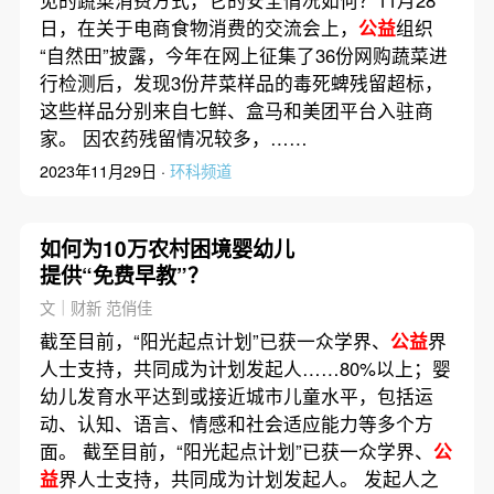
见的蔬菜消费方式，它的安全情况如何？11月28
日，在关于电商食物消费的交流会上，
公益
组织
“自然田”披露，今年在网上征集了36份网购蔬菜进
行检测后，发现3份芹菜样品的毒死蜱残留超标，
这些样品分别来自七鲜、盒马和美团平台入驻商
家。 因农药残留情况较多，……
2023年11月29日 ·
环科频道
如何为10万农村困境婴幼儿
提供“免费早教”？
文｜财新 范俏佳
截至目前，“阳光起点计划”已获一众学界、
公益
界
人士支持，共同成为计划发起人……80%以上；婴
幼儿发育水平达到或接近城市儿童水平，包括运
动、认知、语言、情感和社会适应能力等多个方
面。 截至目前，“阳光起点计划”已获一众学界、
公
益
界人士支持，共同成为计划发起人。 发起人之