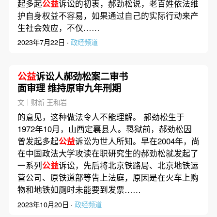
起多起
公益
诉讼的初衷，郝劲松说，老百姓依法维
护自身权益不容易，如果通过自己的实际行动来产
生社会效应，不仅……
2023年7月22日 ·
政经频道
公益
诉讼人郝劲松案二审书
面审理 维持原审九年刑期
文｜财新 王和岩
的意见，这种做法令人不能理解。 郝劲松生于
1972年10月，山西定襄县人。羁狱前，郝劲松因
曾发起多起
公益
诉讼为世人所知。早在2004年，尚
在中国政法大学攻读在职研究生的郝劲松就发起了
一系列
公益
诉讼，先后将北京铁路局、北京地铁运
营公司、原铁道部等告上法庭，原因是在火车上购
物和地铁如厕时未能要到发票……
2023年10月20日 ·
政经频道