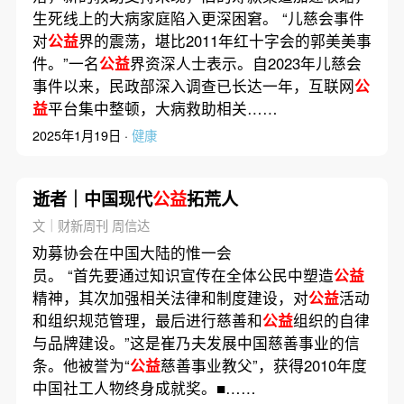
生死线上的大病家庭陷入更深困窘。 “儿慈会事件
对
公益
界的震荡，堪比2011年红十字会的郭美美事
件。”一名
公益
界资深人士表示。自2023年儿慈会
事件以来，民政部深入调查已长达一年，互联网
公
益
平台集中整顿，大病救助相关……
2025年1月19日 ·
健康
逝者｜中国现代
公益
拓荒人
文｜财新周刊 周信达
劝募协会在中国大陆的惟一会
员。 “首先要通过知识宣传在全体公民中塑造
公益
精神，其次加强相关法律和制度建设，对
公益
活动
和组织规范管理，最后进行慈善和
公益
组织的自律
与品牌建设。”这是崔乃夫发展中国慈善事业的信
条。他被誉为“
公益
慈善事业教父”，获得2010年度
中国社工人物终身成就奖。■……