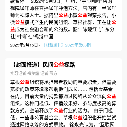
款暂停。 2022年3月3日，广州，“手心咖啡”店的
视障咖啡师在直播咖啡冲泡方法，店内有一半咖啡
师为视障人士。据阿里
公益
小微
公益
观察报告，小
微
公益
模式产生的民间组织、草根社群，正在让
公
益
成为社会融合新的公约数。图：陈楚红 (广东分
社)/中新社/视觉中国……
2025年2月15日 ·
《财新周刊》2025年第06期
【封面报道】民间
公益
探路
实习记者 盛梦露 记者 蓝方
草根
公益
组织将承担患者救助的重要职责，但需要
宽松的政策环境来帮助他们成长…… 包括壹基金
在内，目前大量的捐款都通过网络从公众流向
公益
组织。这种门槛低、传播效果好、参与度极高的募
款方式，空前释放了
公益
行业的活力。 由于门槛
低，一些非公募基金会、草根
公益
组织也开始尝试
通过网络众筹的方式募款。 徐永光认为，“互联网