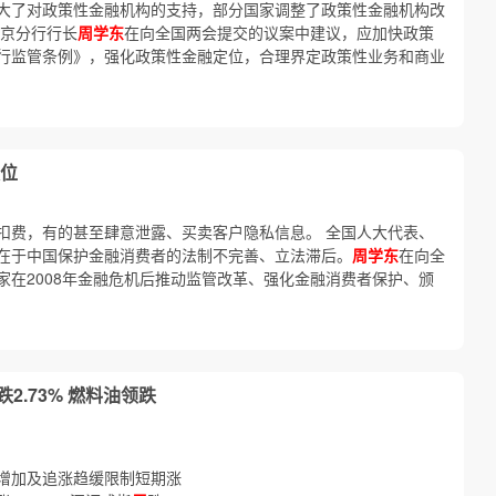
大了对政策性金融机构的支持，部分国家调整了政策性金融机构改
南京分行行长
周学东
在向全国两会提交的议案中建议，应加快政策
行监管条例》，强化政策性金融定位，合理界定政策性业务和商业
位
扣费，有的甚至肆意泄露、买卖客户隐私信息。 全国人大代表、
在于中国保护金融消费者的法制不完善、立法滞后。
周学东
在向全
家在2008年金融危机后推动监管改革、强化金融消费者保护、颁
跌2.73% 燃料油领跌
增加及追涨趋缓限制短期涨