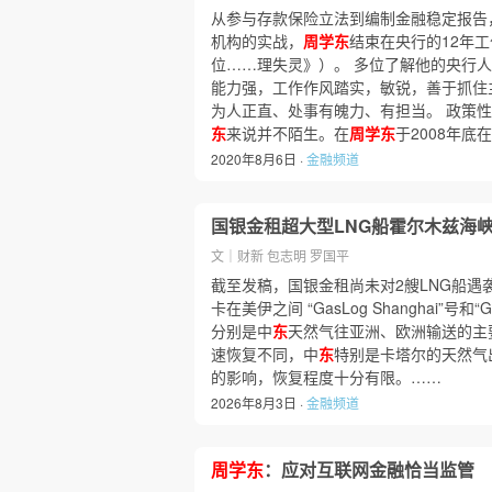
从参与存款保险立法到编制金融稳定报告
机构的实战，
周学东
结束在央行的12年
位……理失灵》）。 多位了解他的央行
能力强，工作作风踏实，敏锐，善于抓住
为人正直、处事有魄力、有担当。 政策
东
来说并不陌生。在
周学东
于2008年
2020年8月6日 ·
金融频道
国银金租超大型LNG船霍尔木兹海峡
文｜财新 包志明 罗国平
截至发稿，国银金租尚未对2艘LNG船遇
卡在美伊之间 “GasLog Shanghai”号和“
分别是中
东
天然气往亚洲、欧洲输送的主
速恢复不同，中
东
特别是卡塔尔的天然气
的影响，恢复程度十分有限。……
2026年8月3日 ·
金融频道
周学东
：应对互联网金融恰当监管