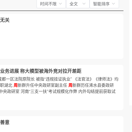
时间不限
全文
智能排序
无关
I业务进展 称大模型被海外竞对拉开差距
成都一区法院原院长 被指“违规挂证执业” 《法官法》《律师法》均
任职湖北
周
新群升任中央政研室副主任
周
新群历任浠水县委政研
央政研室 河南“三支一扶”考试规模化作弊 内外勾结提前获取试
善意