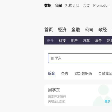
数据
我闻
机构订阅
会议
Promotion
首页
经济
金融
公司
政经
更多
科技
地产
汽车
消费
能
综合
杂志
财新数据通
金融我
周学东
国家开发银行
关联企业2家
更多