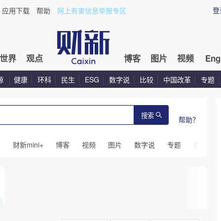
登
应用下载
帮助
网上有害信息举报专区
世界
观点
博客
图片
视频
Eng
源
健康
环科
民生
ESG
数字说
比较
中国改革
专题
搜索
帮助？
闻
财新mini+
博客
视频
图片
数字说
专题
会议