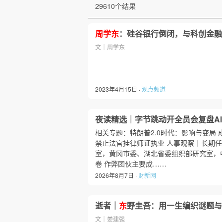
29610个结果
周学东
：硅谷银行倒闭，与科创金融
文｜周学东
2023年4月15日 ·
观点频道
夜读精选｜字节跳动开全员会复盘A
相关专题：特朗普2.0时代：影响与变局 
禁止法官挂律师证执业 人事观察｜长期
室，黄冈市委、湖北省委组织部研究室，中
卷 作弊团伙主要成……
2026年8月7日 ·
财新网
逝者｜
东
野圭吾：用一生编织谜题与
文｜姜建强