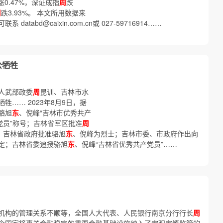
0.47%，深证成指
周
跌
周
跌3.93%。 本文所用数据来
abd@caixin.com.cn或 027-59716914……
公牺牲
人武部政委
周
昆训、吉林市水
…… 2023年8月9日，据
骆旭
东
、倪峰“吉林市优秀共产
党员”称号；吉林省军区批准
周
；吉林省政府批准骆旭
东
、倪峰为烈士；吉林市委、市政府作出向
定；吉林省委追授骆旭
东
、倪峰“吉林省优秀共产党员”……
机构的管理关系不顺等，全国人大代表、人民银行南京分行行长
周