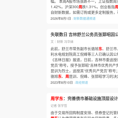
幅。 本周A股市场涨跌不一，上证指数周涨
1.42%，沪深300
周
跌1.31%，创业板指
自财新数据，如需订购或更多定制服务，可联系 dat
2026年8月1日 ·
财新数据通频道
失联数日 吉林舒兰公务员张郅昭因
文｜财新 冯华妹
此前，舒兰市常务副市长骆旭
东
、舒兰市
利水电规划院高工倪峰等三人已确认因公牺牲
《吉林日报》报道，日前，吉林市委追授
党员”称号，授予张郅昭“吉林市优秀共产
昆训为烈士，追授其“优秀共产党员”称号
骆旭
东
、
周
昆训、倪峰、张郅昭学习的决
2023年8月10日 ·
政经频道
周学东
：完善债市基础设施顶层设计
记者 张宇哲
由于交易所回购制度安排、债券登记托管