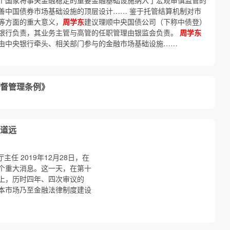
个国家将事关金融稳定的重要金融基础设施纳入了宏观审慎监管的
善中国债券市场基础设施的顶层设计…… 鉴于托管结算机制对市
等方面的重大意义，
周学东
建议理顺中央国债公司（下称中债登）
银行负责，其业务主管与高管的任职管理由银监会负责。
周学东
由中央银行牵头、相关部门参与的金融市场基础设施……
督管理条例》
道远
任 2019年12月28日，在
个重大消息。这一天，在第十
上，历时四年、四次审议的
本市场乃至金融法律制度建设