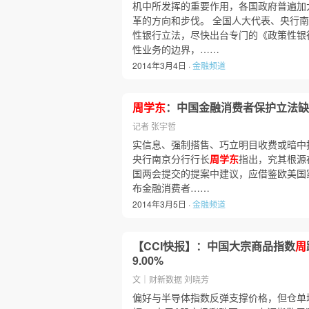
机中所发挥的重要作用，各国政府普遍加
革的方向和步伐。 全国人大代表、央行
性银行立法，尽快出台专门的《政策性银
性业务的边界，……
2014年3月4日 ·
金融频道
周学东
：中国金融消费者保护立法缺
记者 张宇哲
实信息、强制搭售、巧立明目收费或暗中
央行南京分行行长
周学东
指出，究其根源
国两会提交的提案中建议，应借鉴欧美国
布金融消费者……
2014年3月5日 ·
金融频道
【CCI快报】：中国大宗商品指数
周
9.00%
文｜财新数据 刘晓芳
偏好与半导体指数反弹支撑价格，但仓单