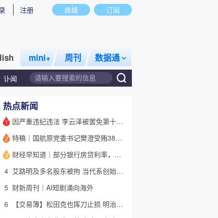
录
注册
商城
订阅
lish
mini+
周刊
数据通
讣闻
热点新闻
因严重违纪违法 李云泽被罢免第十四届全国人大代表职务
1
特稿｜国航原党委书记樊澄受贿3847万元二审待宣判 否认大多数指控
2
话题
特别呈现
私房课
财经早知道｜部分银行房贷利率，降至“2字头
3
4
艾路明及多名股东被拘 当代系创始人因何此时被清算
5
财新周刊｜AI短剧涌向海外
6
【交易簿】松田克也挥刀止损 明治折戟中国乳业