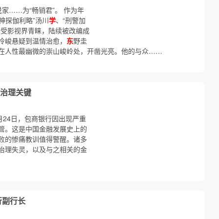
说家……为“畅销君”。 作为年
神探伽利略”汤川
学
、“刑警加
深受影视界青睐，陆续被改编成
冷峻悬疑到温情治愈，
东
野圭
在人性最幽微的崇山峻岭处，开凿光亮。他的与众……
治理关键
5月24日，包商银行因出现严重
管。这是中国金融发展史上的
败的惨痛教训值得警醒。诸多
治理失灵，以及与之相关的金
行副行长