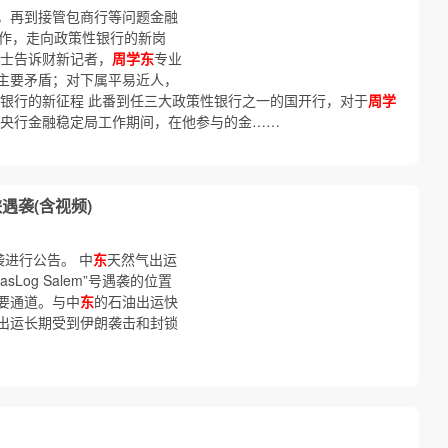
，再到接管包商行等问题金融
工作，走向政策性银行的新岗
人士告诉财新记者，
周学东
专业
主要矛盾；对下属平易近人，
性银行的新征程 此番到任三大政策性银行之一的国开行，对于
周学
底在央行金融稳定局工作期间，在他参与的金……
遇袭(含视频)
袭进行公告。 中
东
天然气出运
GasLog Salem”号遇袭的位置
要通道。与中
东
的石油出运快
出运长期受到伊朗袭击和封锁