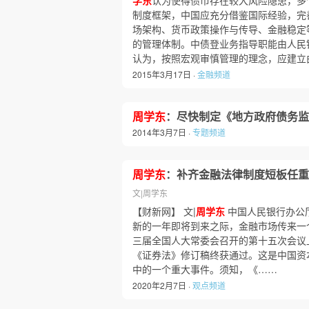
学东
认为使得债市存在较大风险隐患，多
制度框架，中国应充分借鉴国际经验，完
场架构、货币政策操作与传导、金融稳定
的管理体制。中债登业务指导职能由人民
认为，按照宏观审慎管理的理念，应建立
2015年3月17日 ·
金融频道
周学东
：尽快制定《地方政府债务监
2014年3月7日 ·
专题频道
周学东
：补齐金融法律制度短板任重
文|周学东
【财新网】 文|
周学东
中国人民银行办公厅主
新的一年即将到来之际，金融市场传来一
三届全国人大常委会召开的第十五次会议
《证券法》修订稿终获通过。这是中国资
中的一个重大事件。须知，《……
2020年2月7日 ·
观点频道