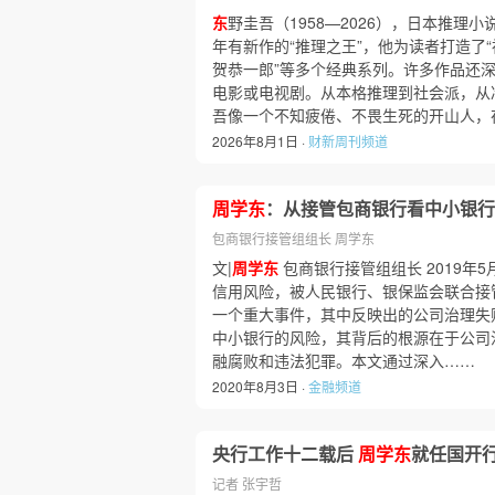
东
野圭吾（1958—2026），日本推理小
年有新作的“推理之王”，他为读者打造了“
贺恭一郎”等多个经典系列。许多作品还
电影或电视剧。从本格推理到社会派，从
吾像一个不知疲倦、不畏生死的开山人，
2026年8月1日 ·
财新周刊频道
周学东
：从接管包商银行看中小银行
包商银行接管组组长 周学东
文|
周学东
包商银行接管组组长 2019年
信用风险，被人民银行、银保监会联合接
一个重大事件，其中反映出的公司治理失
中小银行的风险，其背后的根源在于公司
融腐败和违法犯罪。本文通过深入……
2020年8月3日 ·
金融频道
央行工作十二载后
周学东
就任国开
记者 张宇哲