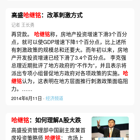
高盛
哈继铭
：改革刺激方式
记者 王长勇
再贷款。
哈继铭
称，房地产投资增速下滑3个百分
点，就可以使GDP增速下降1个百分点，比上述所
有刺激政策的规模总和还要大。而年初以来，房地
产开发投资增速已经下滑了3.4个百分点。 李克强
总理近期批评了地方政府的“不作为”，并且表示将
派出专项小组督促地方政府对各项政策的实施。
哈
继铭
认为，这表明在地方层面推行刺激政策面临阻
力。……
2014年6月11日 ·
经济频道
哈继铭
：如何理解A股大跌
高盛投资管理部中国副主席兼首
席投资策略师
哈继铭
： 市场上