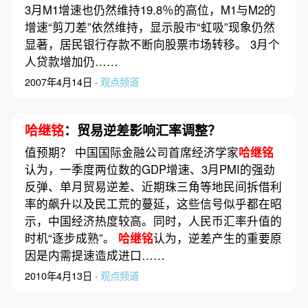
3月M1增速也仍然维持19.8％的高位，M1与M2的
增速“剪刀差”依然维持，显示股市“虹吸”现象仍然
显著，居民银行存款不断向股票市场转移。 3月个
人贷款增加仍……
2007年4月14日 ·
观点频道
哈继铭
：贸易逆差影响汇率调整？
值预期？ 中国国际金融公司首席经济学家
哈继铭
认为，一季度两位数的GDP增速、3月PMI的强劲
反弹、单月贸易逆差、近期珠三角等地民间拆借利
率的飙升以及民工荒的蔓延，这些信号似乎都在昭
示，中国经济热度较高。同时，人民币汇率升值的
时机“逐步成熟”。
哈继铭
认为，逆差产生的重要原
因是内需提速造成进口……
2010年4月13日 ·
观点频道