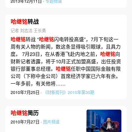
2013年12月11日 ·
专题频道
哈继铭
转战
记者 刘志洁 王长勇
哈继铭
转战 “
哈继铭
闪电转投高盛”，7月下旬这一
周有关人物的新闻，数这条显得吸引眼球，且具力
度。 7月23日，在从香港飞赴内地之前，
哈继铭
向
财新记者透露，将于10月正式加盟高盛，出任投资
银行部董事总经理。
哈继铭
任职中国国际金融有限
公司（下称中金公司）首席经济学家已六年有余。
一年多前，有关他将……
2010年7月25日 ·
《财新周刊》2010年第30期
哈继铭
简历
2010年7月27日 ·
图片频道