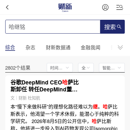
搜索
综合
杂志
财新数据通
金融我闻
财新mini
2802个结果
时间不限
全文
智能排序
谷歌DeepMind CEO
哈
萨比
斯卸任 转任DeepMind董事
长及谷歌首席科学家
文｜财新 杜知航
本“慢下来做科研”的理想化路径难以为
继
。
哈
萨比
斯表示，他渴望一个学术休假，能潜心于纯粹的科
学研究。 2026年8月5日的公开信中，
哈
萨比斯
称，他将进一步投入到AI药物发现公司Isomorphic