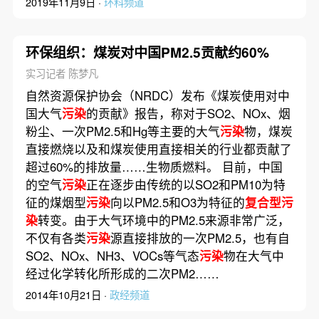
2019年11月9日 ·
环科频道
环保组织：煤炭对中国PM2.5贡献约60%
实习记者 陈梦凡
自然资源保护协会（NRDC）发布《煤炭使用对中
国大气
污染
的贡献》报告，称对于SO2、NOx、烟
粉尘、一次PM2.5和Hg等主要的大气
污染
物，煤炭
直接燃烧以及和煤炭使用直接相关的行业都贡献了
超过60%的排放量……生物质燃料。 目前，中国
的空气
污染
正在逐步由传统的以SO2和PM10为特
征的煤烟型
污染
向以PM2.5和O3为特征的
复合型污
染
转变。由于大气环境中的PM2.5来源非常广泛，
不仅有各类
污染
源直接排放的一次PM2.5，也有自
SO2、NOx、NH3、VOCs等气态
污染
物在大气中
经过化学转化所形成的二次PM2……
2014年10月21日 ·
政经频道