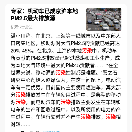
专家：机动车已成京沪本地
PM2.5最大排放源
记者 杜偲偲
潘小川称，在北京、上海等一线城市以及中东部人
口密集地区，移动源对大气PM2.5的贡献已经高达
20%-45%。在北京、上海的本地
污染
中，机动车
所贡献的PM2.5排放量已超过燃煤和工业生产，成
为本地大气环境中最大的PM2.5贡献者…… “在全
世界来说，移动源的
污染
控制都是难题。”磐之石
研究中心创始人赵昂认为，在这一问题上，电动汽
车有一定优势。目前国内主要使用燃油车，其大部
分
污染
排放发生在车辆使用过程中，是典型的移动
源
污染
，而电动汽车的
污染
排放主要发生在车辆和
电车的生产和回收过程中，以及所使用的电力的产
生过程中，车辆行驶时并不产生
污染
排放，
污染
相
对较……