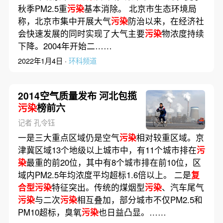
秋季PM2.5重
污染
基本消除。 北京市生态环境局
称，北京市集中开展大气
污染
防治以来，在经济社
会快速发展的同时实现了大气主要
污染
物浓度持续
下降。2004年开始二……
2022年1月4日 ·
环科频道
2014空气质量发布 河北包揽
污染
榜前六
记者 孔令钰
一是三大重点区域仍是空气
污染
相对较重区域。京
津冀区域13个地级以上城市中，有11个城市排在
污
染
最重的前20位，其中有8个城市排在前10位，区
域内PM2.5年均浓度平均超标1.6倍以上。 二是
复
合型污染
特征突出。传统的煤烟型
污染
、汽车尾气
污染
与二次
污染
相互叠加，部分城市不仅PM2.5和
PM10超标，臭氧
污染
也日益凸显。……