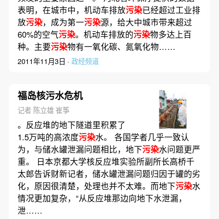
表明，在城市中，机动车排放
污染
已经超过工业排
放
污染
，成为第一
污染
源，给大中城市带来超过
60%的空气
污染
。机动车排放的
污染
物多达上百
种。主要
污染
物有一氧化碳、氮氧化物……
2011年11月3日 ·
政经频道
福岛核污水危机
记者 陈立雄 崔筝
。反应堆的地下隧道里积累了
1.5万吨的高浓度
污染
水。 各国学者几乎一致认
为，与储水罐泄漏问题相比，地下
污染
水问题更严
重。 日本京都大学核反应堆实验所副所长高桥千
太郎告诉财新记者，储水罐泄漏问题归因于罐的劣
化，原因很清楚，处理也并不太难。而地下
污染
水
情况更加复杂，“从反应堆那边向地下水泄漏，
泄……