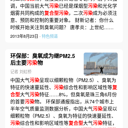
调，中国当前大气
污染
已经是煤烟型
污染
和光化学
烟雾共同构成的
复合型污染
，二次
污染
成为必须注
意、预防和控制的重要对象。 财新记者：你什么
时候开始关注到臭氧问题？ 唐孝炎：上世纪……
2013年8月23日 ·
特色频道
环保部：臭氧成为继PM2.5
后主要
污染
物
记者 刘虹桥
中国大气
污染
呈现以细颗粒物（PM2.5）、臭氧为
特征的快速蔓延性、
污染
综合性和影响区域性等
复
合型
大气
污染
特征……8%，但臭氧是珠三角6月份
的首要
污染
物。 环保部通报指出，从74个城市上
半年空气质量监测数据分析，中国大气
污染
呈现以
细颗粒物（PM2.5）、臭氧为特征的快速蔓延性、
污染
综合性和影响区域性等
复合型
大气
污染
特征，