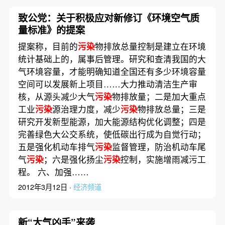
致公党：关于积极应对新修订《环境空气质
量标准》的提案
提案称，目前的
污染
物排放总量控制是建立在环境
统计基础上的，属事后管理。研究和查清我国的大
气环境容量，才能明确知道全国还有多少环境容量
空间可以发展新上项目……大力推动清洁生产审
核，从源头减少大气
污染
物排放量；二是加大重点
工业
污染
源治理力度，减少
污染
物排放总量；三是
研究开发新型能源，加大能源结构优化调整；四是
完善绿色大公交系统，使低碳出行成为自觉行动；
五是强化机动车排气
污染
监督管理，防治机动车尾
气
污染
；六是强化扬尘
污染
控制，实施增雨减污工
程。 六、加强……
2012年3月12日 ·
经济频道
新“大气凶手”来袭