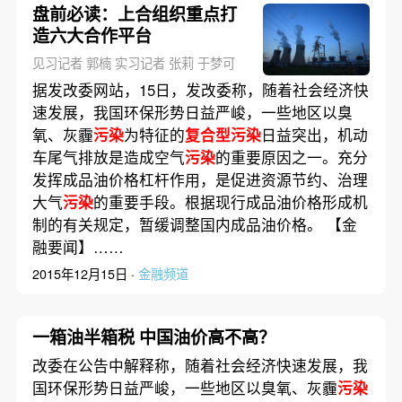
盘前必读：上合组织重点打
造六大合作平台
见习记者 郭楠 实习记者 张莉 于梦可
据发改委网站，15日，发改委称，随着社会经济快
速发展，我国环保形势日益严峻，一些地区以臭
氧、灰霾
污染
为特征的
复合型污染
日益突出，机动
车尾气排放是造成空气
污染
的重要原因之一。充分
发挥成品油价格杠杆作用，是促进资源节约、治理
大气
污染
的重要手段。根据现行成品油价格形成机
制的有关规定，暂缓调整国内成品油价格。 【金
融要闻】……
2015年12月15日 ·
金融频道
一箱油半箱税 中国油价高不高？
改委在公告中解释称，随着社会经济快速发展，我
国环保形势日益严峻，一些地区以臭氧、灰霾
污染