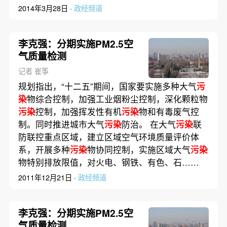
2014年3月28日 ·
政经频道
李克强：分期实施PM2.5空
气质量检测
记者 崔筝
规划指出，“十二五”期间，国家要实施多种大气
污
染
物综合控制，加强工业烟粉尘控制，深化颗粒物
污染
控制，加强挥发性有机
污染
物和有毒废气控
制。同时推进城市大气
污染
防治。 在大气
污染
联
防联控重点区域，建立区域空气环境质量评价体
系，开展多种
污染
物协同控制，实施区域大气
污染
物特别排放限值，对火电、钢铁、有色、石……
2011年12月21日 ·
政经频道
李克强：分期实施PM2.5空
气质量检测