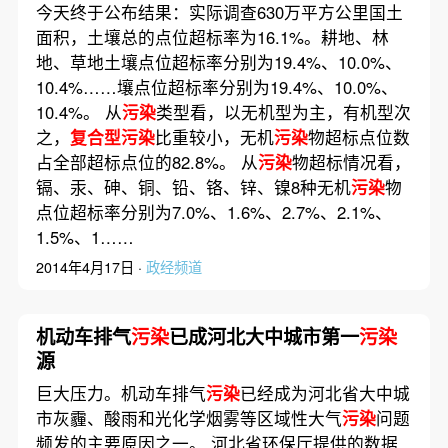
今天终于公布结果：实际调查630万平方公里国土
面积，土壤总的点位超标率为16.1%。耕地、林
地、草地土壤点位超标率分别为19.4%、10.0%、
10.4%……壤点位超标率分别为19.4%、10.0%、
10.4%。 从
污染
类型看，以无机型为主，有机型次
之，
复合型污染
比重较小，无机
污染
物超标点位数
占全部超标点位的82.8%。 从
污染
物超标情况看，
镉、汞、砷、铜、铅、铬、锌、镍8种无机
污染
物
点位超标率分别为7.0%、1.6%、2.7%、2.1%、
1.5%、1……
2014年4月17日 ·
政经频道
机动车排气
污染
已成河北大中城市第一
污染
源
巨大压力。机动车排气
污染
已经成为河北省大中城
市灰霾、酸雨和光化学烟雾等区域性大气
污染
问题
频发的主要原因之一。 河北省环保厅提供的数据