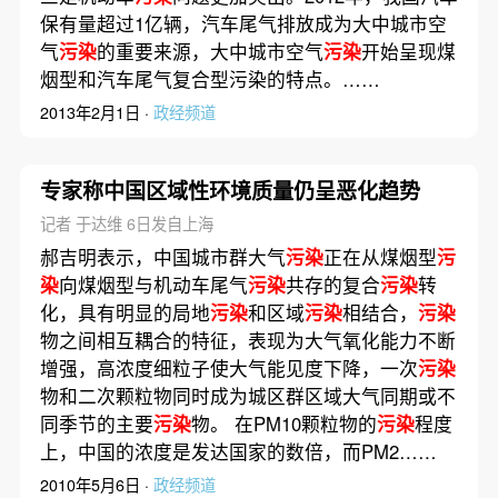
保有量超过1亿辆，汽车尾气排放成为大中城市空
气
污染
的重要来源，大中城市空气
污染
开始呈现煤
烟型和汽车尾气复合型污染的特点。……
2013年2月1日 ·
政经频道
专家称中国区域性环境质量仍呈恶化趋势
记者 于达维 6日发自上海
郝吉明表示，中国城市群大气
污染
正在从煤烟型
污
染
向煤烟型与机动车尾气
污染
共存的复合
污染
转
化，具有明显的局地
污染
和区域
污染
相结合，
污染
物之间相互耦合的特征，表现为大气氧化能力不断
增强，高浓度细粒子使大气能见度下降，一次
污染
物和二次颗粒物同时成为城区群区域大气同期或不
同季节的主要
污染
物。 在PM10颗粒物的
污染
程度
上，中国的浓度是发达国家的数倍，而PM2……
2010年5月6日 ·
政经频道