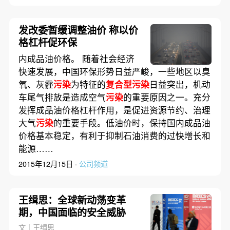
发改委暂缓调整油价 称以价
格杠杆促环保
内成品油价格。 随着社会经济
快速发展，中国环保形势日益严峻，一些地区以臭
氧、灰霾
污染
为特征的
复合型污染
日益突出，机动
车尾气排放是造成空气
污染
的重要原因之一。充分
发挥成品油价格杠杆作用，是促进资源节约、治理
大气
污染
的重要手段。低油价时，保持国内成品油
价格基本稳定，有利于抑制石油消费的过快增长和
能源……
2015年12月15日 ·
公司频道
王缉思：全球新动荡变革
期，中国面临的安全威胁
文｜王缉思