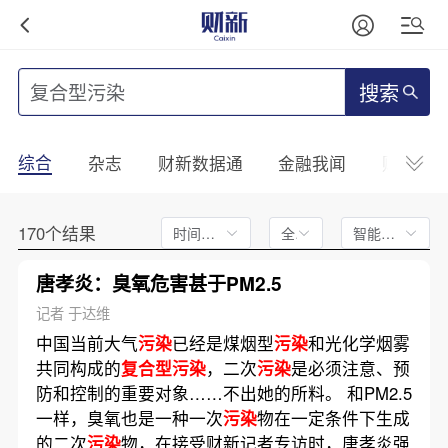
搜索
综合
杂志
财新数据通
金融我闻
财新mini
170个结果
时间不限
全文
智能排序
唐孝炎：臭氧危害甚于PM2.5
记者 于达维
中国当前大气
污染
已经是煤烟型
污染
和光化学烟雾
共同构成的
复合型污染
，二次
污染
是必须注意、预
防和控制的重要对象……不出她的所料。 和PM2.5
一样，臭氧也是一种一次
污染
物在一定条件下生成
的二次
污染
物，在接受财新记者专访时，唐孝炎强