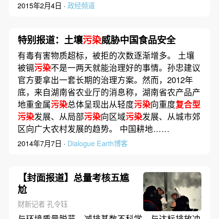
2015年2月4日 ·
政经频道
特别报道：土壤
污染
威胁中国食品安全
有毒有害物质超标，被拒的次数逐渐增多。 土壤
被镉
污染
不是一两天就能治理好的事情。孙忠建议
官方要拿出一套长期的治理方案。然而，2012年
底，来自湖南省农业厅的消息称，湖南省农产品产
地重金属
污染
总体呈现出从轻度
污染
向重度
复合型
污染
发展、从局部
污染
向区域
污染
发展、从城市郊
区向广大农村发展的趋势。 中国耕地……
2014年7月7日 ·
Dialogue Earth博客
【封面报道】总量考核五尴
尬
财新记者 孔令钰
与环境质量脱节，减排基数不科学，与达标排放冲