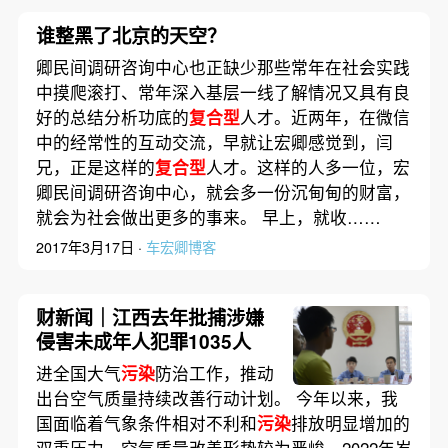
谁整黑了北京的天空？
卿民间调研咨询中心也正缺少那些常年在社会实践
中摸爬滚打、常年深入基层一线了解情况又具有良
好的总结分析功底的
复合型
人才。近两年，在微信
中的经常性的互动交流，早就让宏卿感觉到，闫
兄，正是这样的
复合型
人才。这样的人多一位，宏
卿民间调研咨询中心，就会多一份沉甸甸的财富，
就会为社会做出更多的事来。 早上，就收……
2017年3月17日 ·
车宏卿博客
财新闻｜江西去年批捕涉嫌
侵害未成年人犯罪1035人
进全国大气
污染
防治工作，推动
出台空气质量持续改善行动计划。 今年以来，我
国面临着气象条件相对不利和
污染
排放明显增加的
双重压力，空气质量改善形势较为严峻。2022年岁