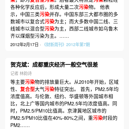
各种化学反应后，形成大量二次
污染
物。 他表
示，中国三类
污染
并存。中国东部三大都市圈的多
数城市以复合式
污染
为主；而大多数中国二线、三
线城市以混合型
污染
为主，西部二线城市如乌鲁木
齐以煤烟型污染为主。……
2012年2月17日 ·
《财新周刊》2012年第7期
贺克斌：成都重庆经济一般空气很差
记者 林韵诗
等主要
污染
物的排放量巨大。从2010年开始，区域
性、
复合型
大气
污染
特征突出。 首先，PM2.5年均
浓度值高。与伦敦、纽约、华盛顿等外国城市相
比，北上广等国内城市的PM2.5年均浓度值高。同
时，PM2.5/PM10比值高。京津冀地区城市的
PM2.5/PM10比值在40%-80%之间，重
污染
时段的
PM2……