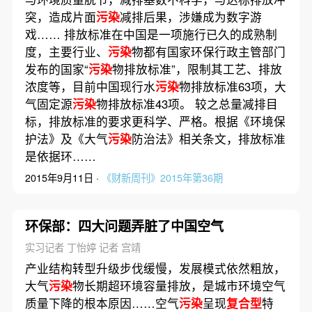
突，造成片面
污染
减排后果，涉嫌成为数字游
戏…… 排放标准在中国是一项施行已久的成熟制
度，主要行业、
污染
物都有国家环保行政主管部门
发布的国家“
污染
物排放标准”，限制其工艺、排放
浓度等，目前中国现行水
污染
物排放标准63项，大
气固定源
污染
物排放标准43项。 较之总量减排目
标，排放标准的要求更科学、严格。根据《环境保
护法》及《大气
污染
防治法》相关条文，排放标准
是依据环……
2015年9月11日 ·
《财新周刊》2015年第36期
环保部：四大问题弄脏了中国空气
实习记者 丁怡婷 记者 宫靖
产业结构转型升级步伐缓慢，发展模式依然粗放，
大气
污染
物长期超环境容量排放，是城市环境空气
质量下降的根本原因……空气
污染
呈现
复合型
特