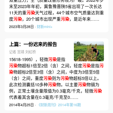
末至2023年年初，冀鲁豫晋陕5省出现了一次长达
11天的重
污染
天气过程，44个城市空气质量达到重
度
污染
，20个城市出现严重
污染
，是近年来……
2023年3月28日 ·
财新mini+
上篇：一份迟来的报告
记者 宫靖 刘虹桥
15618-1995），轻微
污染
是指
污染
物超标1倍至2倍（含）之间，轻度
污染
是指
污
染
物超标2倍至3倍（含）之间，中度为3倍至5倍
（含）之间，重度
污染
则为
污染
物超标5倍以上。
此次检测囊括10多种
污染
物。以主要
污染
物镉为
例，正常土壤含量限值为0.3毫克/千克，轻微
污染
代表着其含量在0.3毫克/千克至0……
2014年4月25日 ·
《财新周刊》2014年第16期