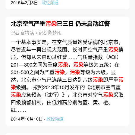
2015年2月3日 ·
政经频道
北京空气严重
污染
已三日 仍未启动红警
记者 宫靖 实习记者 陈梦凡
一个基本事实是，在空气质量饱受诟病的北京市，
尽管近年一再出现大范围、长时间空气严重
污染
情
形，但却从未启动过红警……气质量指数（AQI）
201—300之间为重度
污染
，
污染
等级为五级；在
301-500之间为严重
污染
，
污染
等级为六级。显
然，北京市空气已连续三日达到六级
污染
即严重
污
染
级别。 按照2013年10月发布的《北京市空气重
污染
应急预案（试行）》，北京市对空气
污染
采取
四级预警机制，由低到高分别为蓝、黄、橙、
红……
2014年10月10日 ·
政经频道