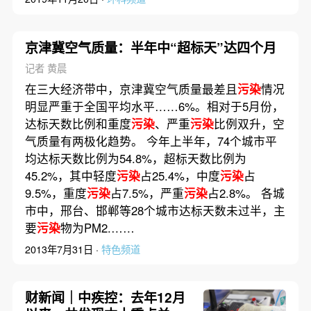
京津冀空气质量：半年中“超标天”达四个月
记者 黄晨
在三大经济带中，京津冀空气质量最差且
污染
情况
明显严重于全国平均水平……6%。相对于5月份，
达标天数比例和重度
污染
、严重
污染
比例双升，空
气质量有两极化趋势。 今年上半年，74个城市平
均达标天数比例为54.8%，超标天数比例为
45.2%，其中轻度
污染
占25.4%，中度
污染
占
9.5%，重度
污染
占7.5%，严重
污染
占2.8%。 各城
市中，邢台、邯郸等28个城市达标天数未过半，主
要
污染
物为PM2.……
2013年7月31日 ·
特色频道
财新闻｜中疾控：去年12月