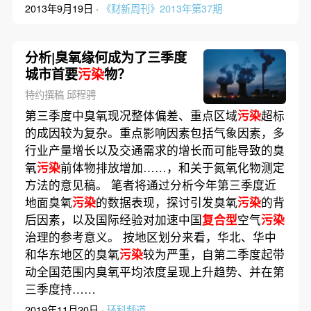
2013年9月19日 ·
《财新周刊》2013年第37期
分析|臭氧缘何成为了三季度
城市首要
污染
物？
特约撰稿 邱程骋
第三季度中臭氧现况整体偏差、重点区域
污染
超标
的成因较为复杂。重点影响因素包括气象因素，多
行业产量增长以及交通需求的增长而可能导致的臭
氧
污染
前体物排放增加……，和关于氮氧化物测定
方法的意见稿。 笔者将通过分析今年第三季度近
地面臭氧
污染
的数据表现，探讨引发臭氧
污染
的背
后因素，以及国际经验对加速中国
复合型
空气
污染
治理的参考意义。 按地区划分来看，华北、华中
和华东地区的臭氧
污染
较为严重，自第二季度起带
动全国范围内臭氧平均浓度呈现上升趋势、并在第
三季度持……
2019年11月20日 ·
环科频道