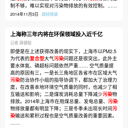
制不够，难以实现对污染物排放的有效控制。……
2014年11月3日 ·
政经频道
上海称三年内将在环保领域投入近千亿
记者 薛健聪
即便是在上述获得改善的现实下，上海市以PM2.5
为代表的
复合型
大气
污染
问题还是很突出，此外主
要水体氮、磷超标问题依然严重…… 空气质量提
高的原因有三，一是长三角地区各省市在区域大气
污染
防治协作小组的指导协调下，都加大了治理力
度，在改善本地环境空气质量的同时，也减少了相
互输送和影响；二是煤炭消耗总量下降减少
污染
物
排放。2014年上海市在用煤总量、发电总量、
污染
物排放量都有明显下降；三是冬季未出现长时间
污
染
输送和累积过程也是空气质量改善的重要因素。
……