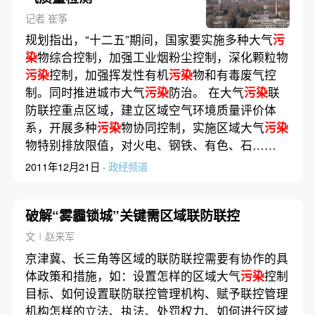
记者 崔筝
规划指出，“十二五”期间，国家要实施多种大气
污
染
物综合控制，加强工业烟粉尘控制，深化颗粒物
污染
控制，加强挥发性有机
污染
物和有毒废气控
制。同时推进城市大气
污染
防治。 在大气
污染
联
防联控重点区域，建立区域空气环境质量评价体
系，开展多种
污染
物协同控制，实施区域大气
污染
物特别排放限值，对火电、钢铁、有色、石……
2011年12月21日 ·
政经频道
破解“雾霾锁城”关键需区域联防联控
文∣赵来军
京津冀、长三角等区域的联防联控需要有协作的具
体政策和措施，如：设置怎样的区域大气
污染
控制
目标、如何设置联防联控管理机构、赋予联控管理
机构怎样的立法、执法、处罚权力、如何进行区域