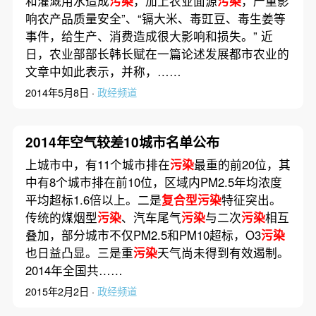
和灌溉用水造成
污染
，加上农业面源
污染
，严重影
响农产品质量安全”、“镉大米、毒豇豆、毒生姜等
事件，给生产、消费造成很大影响和损失。” 近
日，农业部部长韩长赋在一篇论述发展都市农业的
文章中如此表示，并称，……
2014年5月8日 ·
政经频道
2014年空气较差10城市名单公布
上城市中，有11个城市排在
污染
最重的前20位，其
中有8个城市排在前10位，区域内PM2.5年均浓度
平均超标1.6倍以上。二是
复合型污染
特征突出。
传统的煤烟型
污染
、汽车尾气
污染
与二次
污染
相互
叠加，部分城市不仅PM2.5和PM10超标，O3
污染
也日益凸显。三是重
污染
天气尚未得到有效遏制。
2014年全国共……
2015年2月2日 ·
政经频道