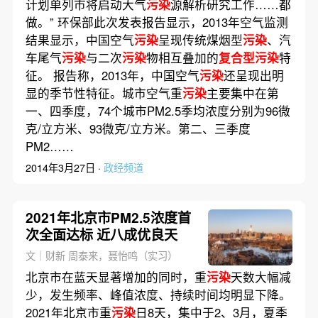
计划单列市将启动大气
污染
源解析研究工作……都
做。” 环保部此次发表报告显示，2013年空气监测
结果显示，中国空气
污染
呈现传统煤烟型
污染
、汽
车尾气
污染
与二次
污染
物相互叠加的
复合型污染
特
征。 报告称，2013年，中国空气
污染
还呈现出明
显的季节性特征。城市空气重
污染
主要集中在第
一、四季度，74个城市PM2.5季均浓度分别为96微
克/立方米、93微克/立方米。第二、三季度
PM2……
2014年3月27日 ·
政经频道
2021年北京市PM2.5浓度首
次全面达标 近八成优良天
文｜财新 周泰来，聂怡鸣（实习）
北京市在蓝天显著增加的同时，重
污染
天数大幅减
少，发生频率、峰值浓度、持续时间均明显下降。
2021年北京市重
污染
日8天，集中于2、3月，夏季