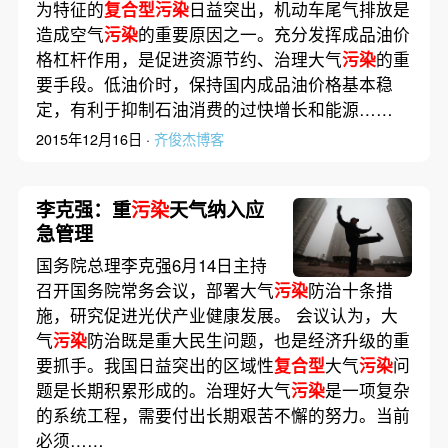
为特征的
复合型污染
日益突出，机动车尾气排放是
造成空气
污染
的重要原因之一。充分发挥成品油价
格杠杆作用，是促进资源节约、治理大气
污染
的重
要手段。低油价时，保持国内成品油价格基本稳
定，有利于抑制石油消费的过快增长和能源……
2015年12月16日 ·
齐俊杰博客
李克强：重
污染
天气纳入应
急管理
国务院总理李克强6月14日主持
召开国务院常务会议，部署大气
污染
防治十条措
施，研究促进光伏产业健康发展。 会议认为，大
气
污染
防治既是重大民生问题，也是经济升级的重
要抓手。我国日益突出的区域性
复合型
大气
污染
问
题是长期积累形成的。治理好大气
污染
是一项复杂
的系统工程，需要付出长期艰苦不懈的努力。当前
必须……