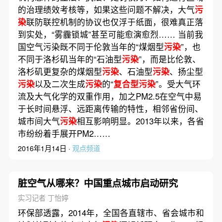
的治理绩效考核等，如果这些问题不解决，大气
污
染
联防联控机制的协议也仅浮于纸面，很难真正落
到实处，“雾霾锁城”甚至可能愈演愈烈…… 当前我
国空气污染既不同于伦敦当年的“煤烟型
污染
”，也
不同于洛杉矶当年的“石油型
污染
”，而是比伦敦、
洛杉矶更复杂的煤烟型
污染
、石油型
污染
、扬尘型
污染
以及二次生成
污染
的“
复合型污染
”。受大气环
流及大气化学的双重作用，加之PM2.5在空气中易
于长时间悬浮、远距离传输的特性，相邻省份间、
城市间大气
污染
相互影响明显。2013年以来，各省
市纷纷着手展开PM2……
2016年1月14日 ·
观点频道
脏空气从哪来？中国重点城市启动研究
实习记者 丁怡婷
环保部透露，2014年，全国各直辖市、省会城市和