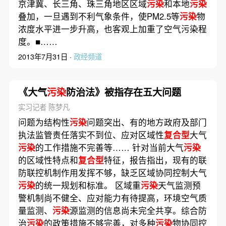
京津冀、长三角、珠三角地区区域
污染
和本地
污染
叠加，一旦遇到不利气象条件，使PM2.5等
污染
物
浓度水平进一步升高，也客观上加重了空气污染程
度。■……
2013年7月31日 ·
政经频道
《大气
污染
防治法》被指存在五大问题
实习记者 陈梦凡
问题为结构性
污染
问题突出、有的地方政府及部门
执法监管责任落实不到位、应对区域性
复合型
大气
污染
的工作措施不完善等…… 针对当前大气
污染
的区域性特点和
复合型
特征，报告指出，现有的联
防联控机制作用发挥不够，缺乏区域协同控制大气
污染
的统一规划和标准。 区域重
污染
天气监测预
警机制尚不健全、应对能力有待提高，环境空气质
量监测、
污染
源监测的信息尚未完全共享。综合防
治
污染
的政策措施不够完善，对多种
污染
物协同控