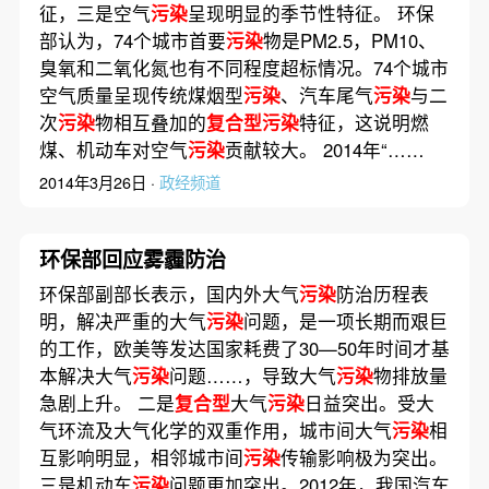
征，三是空气
污染
呈现明显的季节性特征。 环保
部认为，74个城市首要
污染
物是PM2.5，PM10、
臭氧和二氧化氮也有不同程度超标情况。74个城市
空气质量呈现传统煤烟型
污染
、汽车尾气
污染
与二
次
污染
物相互叠加的
复合型污染
特征，这说明燃
煤、机动车对空气
污染
贡献较大。 2014年“……
2014年3月26日 ·
政经频道
环保部回应雾霾防治
环保部副部长表示，国内外大气
污染
防治历程表
明，解决严重的大气
污染
问题，是一项长期而艰巨
的工作，欧美等发达国家耗费了30—50年时间才基
本解决大气
污染
问题……，导致大气
污染
物排放量
急剧上升。 二是
复合型
大气
污染
日益突出。受大
气环流及大气化学的双重作用，城市间大气
污染
相
互影响明显，相邻城市间
污染
传输影响极为突出。
三是机动车
污染
问题更加突出。2012年，我国汽车