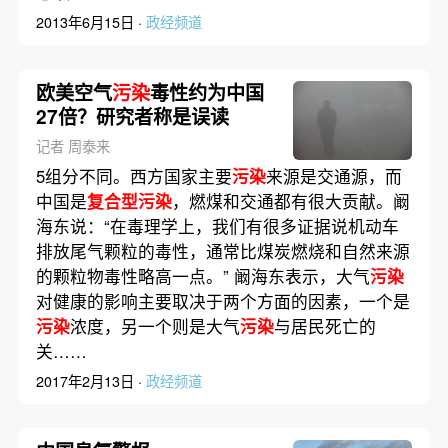
2013年6月15日 ·
政经频道
欧美空气
污染
毒性约为中国
27倍？研究者称是误读
记者 周泰来
5组分不同。西方国家主要
污染
来源是交通源，而
中国是
复合型污染
，燃煤和交通都有很大贡献。阚
海东说：“在毒理学上，我们有很多证据说机动车
排放尾气颗粒的毒性，通常比煤炭燃烧和自然来源
的颗粒物毒性略高一点。” 阚海东表示，大气
污染
对健康的影响主要取决于两个方面的因素，一个是
污染
浓度，另一个则是大气
污染
与居民死亡的
关……
2017年2月13日 ·
政经频道