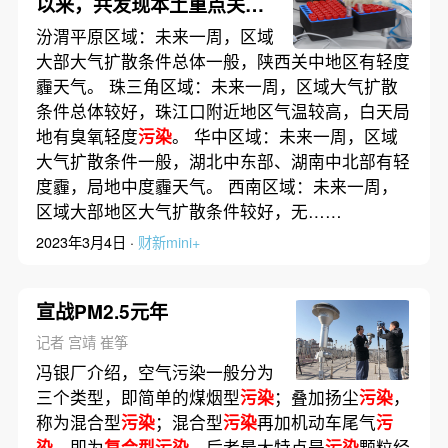
以来，共发现本土重点关注
变异株30例
汾渭平原区域：未来一周，区域
大部大气扩散条件总体一般，陕西关中地区有轻度
霾天气。 珠三角区域：未来一周，区域大气扩散
条件总体较好，珠江口附近地区气温较高，白天局
地有臭氧轻度
污染
。 华中区域：未来一周，区域
大气扩散条件一般，湖北中东部、湖南中北部有轻
度霾，局地中度霾天气。 西南区域：未来一周，
区域大部地区大气扩散条件较好，无……
2023年3月4日 ·
财新mini+
宣战PM2.5元年
记者 宫靖 崔筝
冯银厂介绍，空气污染一般分为
三个类型，即简单的煤烟型
污染
；叠加扬尘
污染
，
称为混合型
污染
；混合型
污染
再加机动车尾气
污
染
，即为
复合型污染
。后者最大特点是
污染
颗粒经