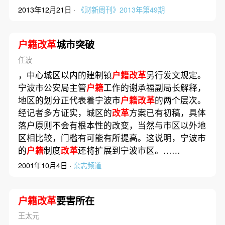
2013年12月21日 ·
《财新周刊》2013年第49期
户籍改革
城市突破
任波
，中心城区以内的建制镇
户籍改革
另行发文规定。
宁波市公安局主管
户籍
工作的谢承福副局长解释，
地区的划分正代表着宁波市
户籍改革
的两个层次。
经记者多方证实，城区的
改革
方案已有初稿，具体
落户原则不会有根本性的改变，当然与市区以外地
区相比较，门槛有可能有所提高。这说明，宁波市
的
户籍
制度
改革
还将扩展到宁波市区。……
2001年10月4日 ·
杂志频道
户籍改革
要害所在
王太元