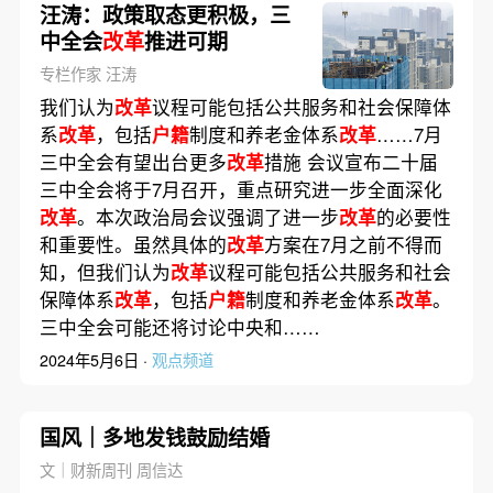
汪涛：政策取态更积极，三
中全会
改革
推进可期
专栏作家 汪涛
我们认为
改革
议程可能包括公共服务和社会保障体
系
改革
，包括
户籍
制度和养老金体系
改革
……7月
三中全会有望出台更多
改革
措施 会议宣布二十届
三中全会将于7月召开，重点研究进一步全面深化
改革
。本次政治局会议强调了进一步
改革
的必要性
和重要性。虽然具体的
改革
方案在7月之前不得而
知，但我们认为
改革
议程可能包括公共服务和社会
保障体系
改革
，包括
户籍
制度和养老金体系
改革
。
三中全会可能还将讨论中央和……
2024年5月6日 ·
观点频道
国风｜多地发钱鼓励结婚
文｜财新周刊 周信达