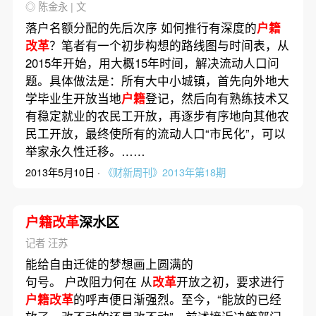
◎ 陈金永 | 文
落户名额分配的先后次序 如何推行有深度的
户籍
改革
？笔者有一个初步构想的路线图与时间表，从
2015年开始，用大概15年时间，解决流动人口问
题。具体做法是：所有大中小城镇，首先向外地大
学毕业生开放当地
户籍
登记，然后向有熟练技术又
有稳定就业的农民工开放，再逐步有序地向其他农
民工开放，最终使所有的流动人口“市民化”，可以
举家永久性迁移。……
2013年5月10日 ·
《财新周刊》2013年第18期
户籍改革
深水区
记者 汪苏
能给自由迁徙的梦想画上圆满的
句号。 户改阻力何在 从
改革
开放之初，要求进行
户籍改革
的呼声便日渐强烈。至今，“能放的已经