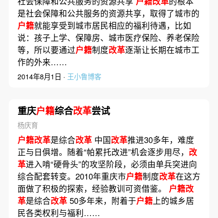
社会保障和公共服务的资源共享
户籍改革
的根本
是社会保障和公共服务的资源共享，取得了城市的
户籍
就能享受到城市居民相应的福利待遇，比如
说：孩子上学、保障房、城市医疗保险、养老保险
等，所以要通过
户籍
制度
改革
逐渐让长期在城市工
作的外来……
2014年8月1日 ·
王小鲁博客
重庆
户籍
综合
改革
尝试
杨庆育
户籍改革
是综合
改革
中国
改革
推进30多年，难度
正与日俱增。随着“帕累托改进”机会逐步用尽，
改
革
进入啃“硬骨头”的攻坚阶段，必须由单兵突进向
综合配套转变。2010年重庆市
户籍
制度
改革
在这方
面做了积极的探索，经验教训可资借鉴。
户籍改
革
是综合
改革
50多年来，附着于
户籍
上的城乡居
民各类权利与福利……