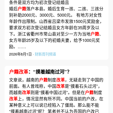
条件是双方均为初次登记结婚且
婚后
户籍
落户本县。婚后生育一孩、二孩、三孩分
别补助2000元、3000元、5000元。 有地方对女性
年龄作出限制。山西省吕梁市发放1500元奖励金，
要求双方初次登记结婚且女方年龄在35周岁及以
下。浙江省衢州市常山县对至少一方为当地
户籍
、
女方年龄25岁及以下的初婚夫妻，给予1000元奖
励。……
2026年8月1日 ·
财新周刊频道
户籍改革
：“摸着越南过河”？
文章说，越南的
户籍
制度
改革
，无疑走到了中国的
前面。有人曾戏称，中国
改革
是“摸着石头过河”，
而越南
改革
则是“摸着中国过河”。但是在
户籍
制度
改革
上，情况显然有所不同。中国当前的户改，在
某种意义上可以说已经陷入了僵局。那么能不能
“摸着越南过河”呢？ 笔者并不认为吾国的户改已