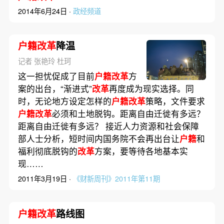
2014年6月24日 ·
政经频道
户籍改革
降温
记者 张艳玲 杜珂
这一担忧促成了目前
户籍改革
方
案的出台，“渐进式”
改革
再度成为现实选择。同
时，无论地方设定怎样的
户籍改革
策略，文件要求
户籍改革
必须和土地脱钩。距离自由迁徙有多远？
距离自由迁徙有多远？ 接近人力资源和社会保障
部人士分析，短时间内国务院不会再出台让
户籍
和
福利彻底脱钩的
改革
方案，要等待各地基本实
现……
2011年3月19日 ·
《财新周刊》2011年第11期
户籍改革
路线图