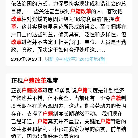
依法治国的方式，力促尽快实现建成和谐社会的总
目标。 一些关注甚至探讨
户籍改革
的人，喜欢把
改革
相对迟缓的原因归结为“既得利益者”阻挠
改
革
，这其实是雾里看花所形成的误会。至今捆绑在
户口上的这些利益，确实具有广泛性和多样性，但
改革
进程并不决定于相关部门、单位、人员是否勤
政、廉政，而决定于如何合理处理这……
2010年3月29日 ·
财新《中国改革》2010年第4期
正视
户籍改革
难度
正视
户籍改革
难度 卓勇良 说
户籍
制度是计划经济
产物也并不错，但不完全。当前还有一个令
户籍
制
度长期存在的客观因素，这就是剩余劳动力的长期
存在，支撑了
户籍
制度长期巍然不动。 我们现在
已经知道，
户籍
其实并不重要，关键是
户籍
背后的
公共服务和福利。小郦是我家领导的病友，前年结
婚了。因为她刚好符合男方的……