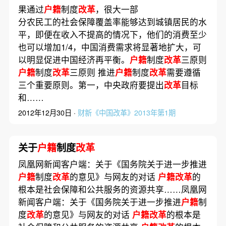
果通过
户籍
制度
改革
，很大一部
分农民工的社会保障覆盖率能够达到城镇居民的水
平，即便在收入不提高的情况下，他们的消费至少
也可以增加1/4，中国消费需求将显著地扩大，可
以明显促进中国经济再平衡。
户籍
制度
改革
三原则
户籍
制度
改革
三原则 推进
户籍
制度
改革
需要遵循
三个重要原则。第一，中央政府要提出
改革
目标
和……
2012年12月30日 ·
财新《中国改革》2013年第1期
关于
户籍
制度
改革
凤凰网新闻客户端：关于《国务院关于进一步推进
户籍
制度
改革
的意见》与网友的对话
户籍改革
的
根本是社会保障和公共服务的资源共享……凤凰网
新闻客户端：关于《国务院关于进一步推进
户籍
制
度
改革
的意见》与网友的对话
户籍改革
的根本是