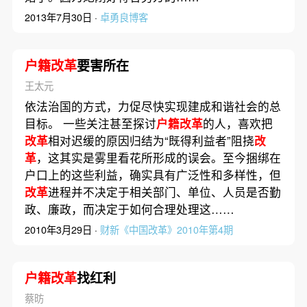
2013年7月30日 ·
卓勇良博客
户籍改革
要害所在
王太元
依法治国的方式，力促尽快实现建成和谐社会的总
目标。 一些关注甚至探讨
户籍改革
的人，喜欢把
改革
相对迟缓的原因归结为“既得利益者”阻挠
改
革
，这其实是雾里看花所形成的误会。至今捆绑在
户口上的这些利益，确实具有广泛性和多样性，但
改革
进程并不决定于相关部门、单位、人员是否勤
政、廉政，而决定于如何合理处理这……
2010年3月29日 ·
财新《中国改革》2010年第4期
户籍改革
找红利
蔡昉