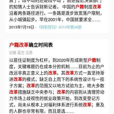
放了，改不动的还是改不动”，前述接近决策部门
的知情人士告诉财新记者。 中国的
户籍
制度
改革
沿着两条路径进行。一条路是逐步放宽落户限制，
从小城镇起步。早在2001年，中国就要求全……
2013年7月19日 ·
《财新周刊》2013年第28期
户籍改革
确立时间表
记者 蓝方 汪苏
以居住证制度为杠杆，到2020年形成新型
户籍
制
度，关键难题仍在成本分担机制……目前为止的户
改远非真正意义上的
改革
。其
改革
方式一直坚持渐
进
改革
的模式，缺乏自上而下的系统性设计与一揽
子方案；
改革
的范围又以地方试验为主，绝大多数
改革
措施缺乏中央参与；
改革
的内容则从清理劳动
力市场上歧视性的就业政策开始，到改变登记方
式，尚未从根本上对福利体系进行系统
改革
；惠及
的人群也非常有限，而且是选……