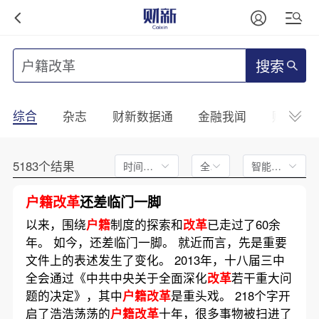
搜索
综合
杂志
财新数据通
金融我闻
财新mini
5183个结果
时间不限
全文
智能排序
户籍改革
还差临门一脚
以来，围绕
户籍
制度的探索和
改革
已走过了60余
年。 如今，还差临门一脚。 就近而言，先是重要
文件上的表述发生了变化。 2013年，十八届三中
全会通过《中共中央关于全面深化
改革
若干重大问
题的决定》，其中
户籍改革
是重头戏。 218个字开
启了浩浩荡荡的
户籍改革
十年，很多事物被扫进了