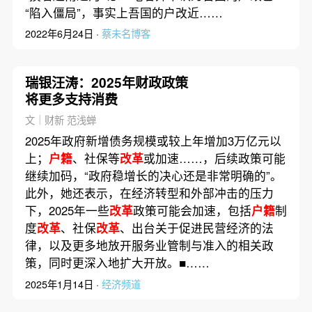
“陷入僵局”，事实上吾国的户改近……
2022年6月24日 ·
蔡未名博客
瑞银汪涛：2025年财政政策
将更多支持消费
文｜财新 范浅蝉
2025年政府新增债务规模或较上年增加3万亿元以
上；
户籍
、社保等
改革
或加速……，后续政策可能
继续加码，“政府稳增长的决心还是非常明确的”。
此外，她还表示，在经济转型和外部冲击的压力
下，2025年一些
改革
政策可能会加速，包括
户籍
制
度
改革
、社保
改革
、出台关于促进民营经济的法
律，以及更多地放开服务业管制与准入的相关政
策，同时更深入地扩大开放。■……
2025年1月14日 ·
经济频道