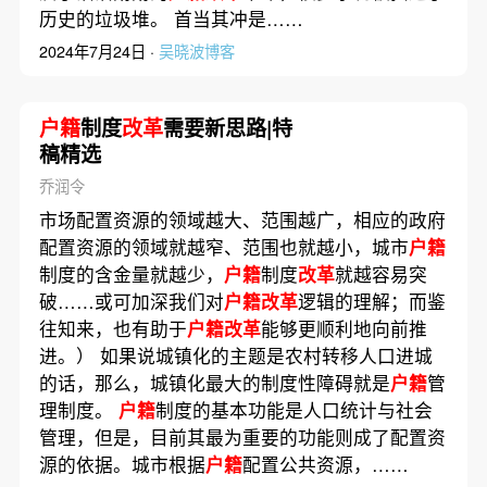
历史的垃圾堆。 首当其冲是……
2024年7月24日 ·
吴晓波博客
户籍
制度
改革
需要新思路|特
稿精选
乔润令
市场配置资源的领域越大、范围越广，相应的政府
配置资源的领域就越窄、范围也就越小，城市
户籍
制度的含金量就越少，
户籍
制度
改革
就越容易突
破……或可加深我们对
户籍改革
逻辑的理解；而鉴
往知来，也有助于
户籍改革
能够更顺利地向前推
进。） 如果说城镇化的主题是农村转移人口进城
的话，那么，城镇化最大的制度性障碍就是
户籍
管
理制度。
户籍
制度的基本功能是人口统计与社会
管理，但是，目前其最为重要的功能则成了配置资
源的依据。城市根据
户籍
配置公共资源，……