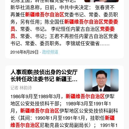
新华社消息称，日前，中共中央决定： 张春贤不
再兼任
新疆维吾尔自治区
党委书记、常委、委员职
务，另有任用；陈全国任
新疆维吾尔自治区党委委
员
、常委、书记。 李纪恒任内蒙古自治区
党委委
员
、常委、书记；王君不再担任内蒙古自治区党委
书记、常委、委员职务。 李锦斌任安徽省……
2016年8月29日 ·
政经频道
人事观察|技侦出身的公安厅
长转任政法委书记 新疆王明
山履新
记者 林韵诗
1986年9月至1989年3月，
新疆维吾尔自治区
伊犁
地区公安处技侦科干部； 1989年3月至1991年1
月，
新疆维吾尔自治区
伊犁地区公安处技侦科副科
长（其间：1990年1月至1991年1月，挂职任
新疆
维吾尔自治区
尼勒克县公安局副局长）； 1991年1