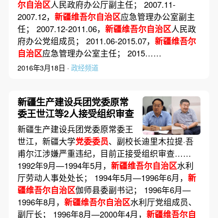
尔自治区
人民政府办公厅副主任； 2007.11-
2007.12，
新疆维吾尔自治区
应急管理办公室副主
任； 2007.12-2011.06，
新疆维吾尔自治区
人民政
府办公党组成员； 2011.06-2015.07，
新疆维吾尔
自治区
应急管理办公室主任； 2015……
2016年3月18日 ·
政经频道
新疆生产建设兵团党委原常
委王世江等2人接受组织审查
新疆生产建设兵团党委原常委王
世江，新疆大学
党委委员
、副校长迪里木拉提·吾
甫尔江涉嫌严重违纪，目前正接受组织审查……
1992年9月—1994年5月，
新疆维吾尔自治区
水利
厅劳动人事处处长； 1994年5月—1996年6月，
新
疆维吾尔自治区
伽师县委副书记； 1996年6月—
1996年8月，
新疆维吾尔自治区
水利厅党组成员、
副厅长； 1996年8月—2000年4月，
新疆维吾尔自