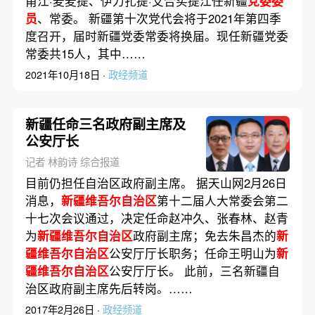
甫江·麦麦提、伊力扎提·艾合买提江任新疆
党委委
员
、常委。 新疆第十次党代会将于2021年第四季
度召开，届时新疆党委常委将换届。现任新疆党委
常委共15人，其中……
2021年10月18日 ·
政经频道
新疆任命三名政府副主席及
公安厅长
记者 林韵诗 综合报道
目前仍担任自治区政府副主席。 据天山网2月26日
消息，
新疆维吾尔自治区
第十二届人大常委会第二
十七次会议通过，决定任命赵冲久、张春林、赵青
为
新疆维吾尔自治区
政府副主席；免去朱昌杰的
新
疆维吾尔自治区
公安厅厅长职务；任命王明山为
新
疆维吾尔自治区
公安厅厅长。 此前，三名新疆自
治区政府副主席先后转岗。……
2017年2月26日 ·
政经频道