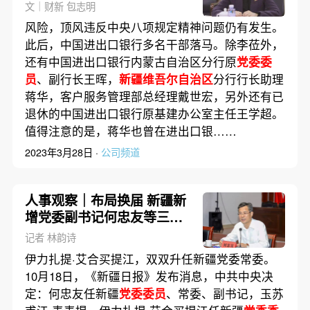
贿近亿元
文｜财新 包志明
风险，顶风违反中央八项规定精神问题仍有发生。
此后，中国进出口银行多名干部落马。除李莅外，
还有中国进出口银行内蒙古自治区分行原
党委委
员
、副行长王晖，
新疆维吾尔自治区
分行行长助理
蒋华，客户服务管理部总经理戴世宏，另外还有已
退休的中国进出口银行原基建办公室主任王学超。
值得注意的是，蒋华也曾在进出口银……
2023年3月28日 ·
公司频道
人事观察｜布局换届 新疆新
增党委副书记何忠友等三常
委
记者 林韵诗
伊力扎提·艾合买提江，双双升任新疆党委常委。
10月18日，《新疆日报》发布消息，中共中央决
定：何忠友任新疆
党委委员
、常委、副书记，玉苏