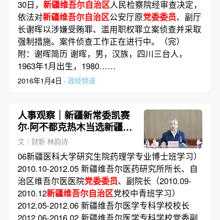
30日，
新疆维吾尔自治区
人民检察院经审查决定，
依法对
新疆维吾尔自治区
公安厅原
党委委员
、副厅
长谢晖以涉嫌受贿罪、滥用职权罪立案侦查并采取
强制措施。案件侦查工作正在进行中。（完）
附：谢晖简历 谢晖，男，汉族，四川三台人，
1963年1月出生，1980……
2016年1月4日 ·
政经频道
人事观察｜新疆新常委凯赛
尔·阿不都克热木当选新疆总
工会主席
文｜财新 林韵诗
06新疆医科大学研究生院药理学专业博士班学习）
2010.10-2012.05 新疆维吾尔医药研究所所长、自
治区维吾尔医医院
党委委员
、副院长（2010.09-
2010.12
新疆维吾尔自治区
党校中青班学习）
2012.05-2012.06 新疆维吾尔医学专科学校校长
2012.06-2016.02 新疆维吾尔医学专科学校党委副