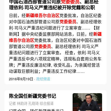
中国石油西部管道公司原
党委委员
、副总经
理依利·司马义严重违纪被开除党籍和公职
日前，经
新疆维吾尔自治区
党委批准，自治区纪委
对中国石油西部管道公司原
党委委员
、副总经理依
利·司马义严重违纪问题进行了立案审查…… 【财
新网】据中央纪委监察部网站消息，日前，经
新疆
维吾尔自治区
党委批准，自治区纪委对中国石油西
部管道公司原
党委委员
、副总经理依利·司马义严
重违纪问题进行了立案审查。 经查，依利·司马义
严重违反中央八项规定精神，违规私自套用公务车
牌；严重违反廉洁纪律, 收受礼品，为亲属经营活
动谋取巨额利益；严重违反工作纪律……
2016年9月19日 ·
政经频道
陈全国任新疆党委书记
记者 林韵诗 孔晓琦 综合报道
记陈全国，转任新疆党委书记。