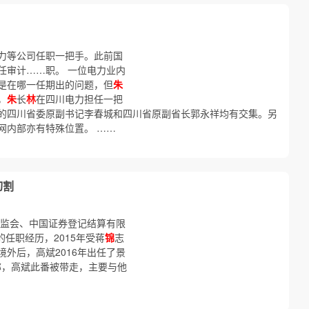
力等公司任职一把手。此前国
任审计……职。 一位电力业内
是在哪一任期出的问题，但
朱
，
朱
长
林
在四川电力担任一把
的四川省委原副书记李春城和四川省原副省长郭永祥均有交集。另
网内部亦有特殊位置。 ……
切割
证监会、中国证券登记结算有限
的任职经历，2015年受蒋
锦
志
境外后，高斌2016年出任了景
称，高斌此番被带走，主要与他