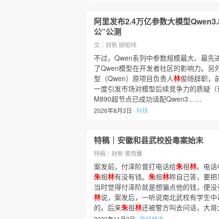
阿里发布2.4万亿参数大模型Qwen3.
公”公测
文｜财新 顾昭玮
不过，Qwen系列中参数规模最大、最先
了Qwen模型在开发者社区的影响力。另
型（Qwen）原项目负责人
林
俊旸辞职，
一度引发市场对模型后续竞争力的质疑（
M890超节点已成功适配Qwen3……
2026年8月3日 ·
科技
特稿｜安徽和县武校投毒案始末
特稿｜财新 黄雨馨
案发前，付泽阶曾打电话给
朱
祖
林
。电话
朱
祖
林
有没有钱。
朱
祖
林
称自己答，要把
当时觉得付泽阶就是想骗点他的钱，便没
林
说，案发后，一听说南北武校有学生中
的。后来
朱
祖
林
还被警方叫去问话，大哥
2023年11月3日 ·
政经频道