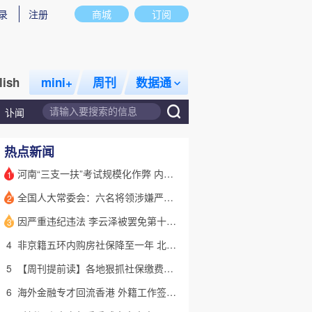
录
注册
商城
订阅
lish
mini+
周刊
数据通
讣闻
热点新闻
河南“三支一扶”考试规模化作弊 内外勾结提前获取试卷
1
全国人大常委会：六名将领涉嫌严重违纪违法 被罢免全国人大代表
2
话题
特别呈现
私房课
因严重违纪违法 李云泽被罢免第十四届全国人大代表职务
3
4
非京籍五环内购房社保降至一年 北京市公积金最高可贷340万元
5
【周刊提前读】各地狠抓社保缴费基数 合规与企业减负如何平衡？
6
海外金融专才回流香港 外籍工作签证翻倍