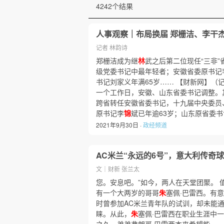
4242个结果
人事观察｜布局换届 郑栅洁、李干
记者 林韵诗
郑栅洁成为继
林
武之后第二位现任“三非
级党委书记中最年轻者；安徽省委原书记
书记刘家义年满65岁…… 【财新网】（
一个工作日，安徽、山东省委书记调整。其
跨省转任安徽省委书记，十九届中央委员
原书记李
锦
斌已年逾63岁；山东原省委书
2021年9月30日 ·
政经频道
AC米兰“永远的6号”，意大利传奇
文｜财新 张兰太
您。安息吧。”如今，两人在天堂团聚。 
有一个大两岁的哥哥
朱
塞佩·巴雷西。有
时曾参加AC米兰青年队的试训，却未能
睐。从此，
朱
塞佩·巴雷西在职业生涯中一