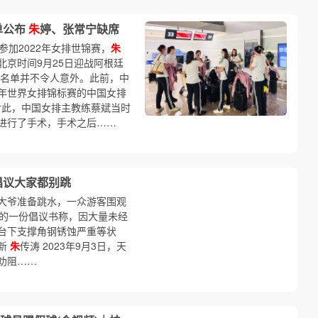
单公布
朱
婷、张常宁缺席
参加2022年女排世锦赛，
朱
京时间9月25日迎战阿根廷
名单并不令人意外。此前，中
2年世界女排锦标赛的中国女排
对此，中国女排主教练蔡斌当时
进行了手术，手术之后……
倡议大家都别跳
大爷准备跳水，一众游客围观
的一份倡议书称，因大量未经
台下支撑角钢锈蚀严重等状
新
朱
传涛 2023年9月3日，天
劝阻……