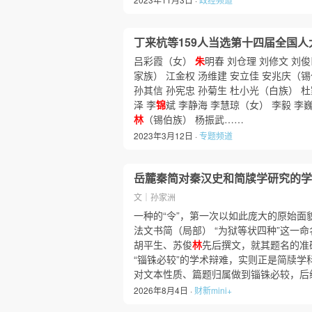
丁来杭等159人当选第十四届全国
吕彩霞（女）
朱
明春 刘仓理 刘修文 刘
家族） 江金权 汤维建 安立佳 安兆庆（锡
孙其信 孙宪忠 孙菊生 杜小光（白族） 杜
泽 李
锦
斌 李静海 李慧琼（女） 李毅 李
林
（锡伯族） 杨振武……
2023年3月12日 ·
专题频道
岳麓秦简对秦汉史和简牍学研究的学
文｜孙家洲
一种的“令”，第一次以如此庞大的原始面
法文书简（局部） “为狱等状四种”这一
胡平生、苏俊
林
先后撰文，就其题名的准
“锱铢必较”的学术辩难，实则正是简牍学
对文本性质、篇题归属做到锱铢必较，后
2026年8月4日 ·
财新mini+