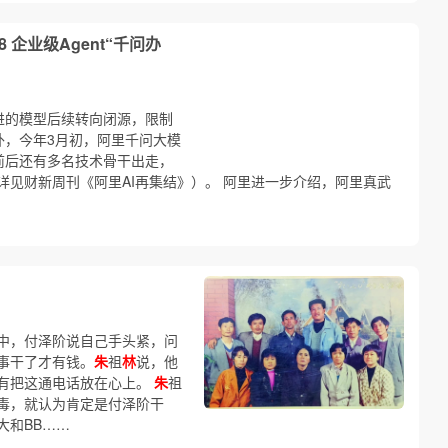
8 企业级Agent“千问办
进的模型后续转向闭源，限制
外，今年3月初，阿里千问大模
前后还有多名技术骨干出走，
详见财新周刊《阿里AI再集结》）。 阿里进一步介绍，阿里真武
中，付泽阶说自己手头紧，问
事干了才有钱。
朱
祖
林
说，他
有把这通电话放在心上。
朱
祖
毒，就认为肯定是付泽阶干
大和BB……