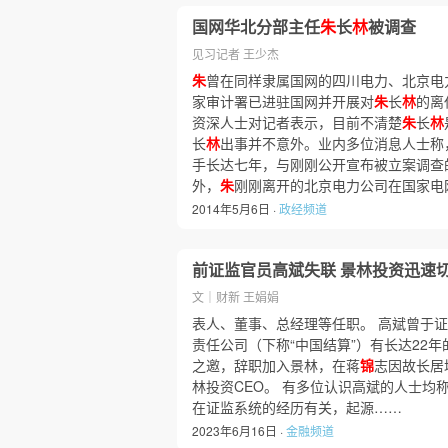
国网华北分部主任
朱
长
林
被调查
见习记者 王少杰
朱
曾在同样隶属国网的四川电力、北京电
家审计署已进驻国网并开展对
朱
长
林
的离
资深人士对记者表示，目前不清楚
朱
长
林
长
林
出事并不意外。业内多位消息人士称
手长达七年，与刚刚公开宣布被立案调查
外，
朱
刚刚离开的北京电力公司在国家电
2014年5月6日 ·
政经频道
前证监官员高斌失联 景林投资迅速
文｜财新 王娟娟
表人、董事、总经理等任职。 高斌曾于
责任公司（下称“中国结算”）有长达22年
之邀，辞职加入景林，在蒋
锦
志因故长居
林投资CEO。 有多位认识高斌的人士均
在证监系统的经历有关，起源……
2023年6月16日 ·
金融频道