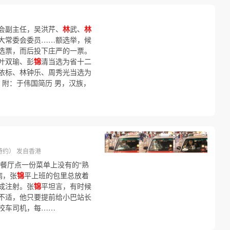
会副主任，吴洪芹、
林
武、
林
大常委会委员……额选举，候
选票，而后投下庄严的一票。
叶双瑜、彭
锦
清当选为省十二
依标、林钟乐、周秀光当选为
 附：于伟国简历 男，汉族，
特约） 发自香港
餐厅点一份菜单上没有的“熟
病，张
锦
平上班的包里总放着
成注射。张
锦
平坦言，有时候
不适，他只要提前给小巴站长
校车司机，每……