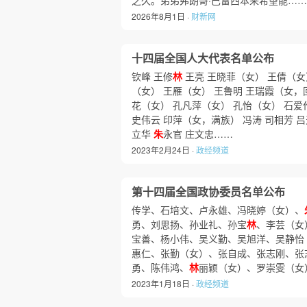
之久。弟弟弗朗哥·巴雷西本来希望能……
2026年8月1日 ·
财新网
十四届全国人大代表名单公布
钦峰 王修
林
王亮 王晓菲（女） 王倩（女
（女） 王雁（女） 王鲁明 王瑞霞（女，
花（女） 孔凡萍（女） 孔怡（女） 石爱
史伟云 印萍（女，满族） 冯涛 司相芳 
立华
朱
永官 庄文忠……
2023年2月24日 ·
政经频道
第十四届全国政协委员名单公布
传学、石培文、卢永雄、冯晓婷（女）、
勇、刘思扬、孙业礼、孙宝
林
、李芸（女
宝善、杨小伟、吴义勤、吴旭洋、吴静怡
惠仁、张勤（女）、张自成、张志刚、张
勇、陈伟鸿、
林
丽颖（女）、罗崇雯（女
2023年1月18日 ·
政经频道