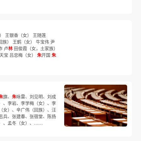
） 王银香（女） 王随莲
回族） 王鹤（女） 牛宝伟 尹
作 卢
林
田俊霞（女，土家族）
吕天宝 吕忠梅（女）
朱
开国
朱
朱
旗、
朱
咏雷、刘见明、刘成
）、李岩、李学梅（女）、李
（女）、辛广伟（回族）、汪
志兵、张建春、张宿堂、陈扬
）、孟冬（女）、……