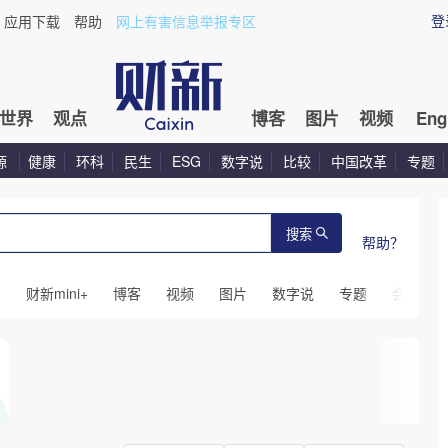
登
应用下载
帮助
网上有害信息举报专区
世界
观点
博客
图片
视频
Eng
源
健康
环科
民生
ESG
数字说
比较
中国改革
专题
搜索
帮助？
闻
财新mini+
博客
视频
图片
数字说
专题
会议