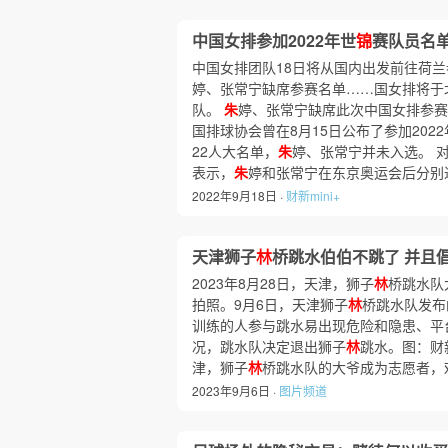
中国女排参加2022年世
锦
赛队员名
中国女排团队18日将从国内出发前往荷兰
婷、张常宁缺席参赛名单……国女排将于北
队。
朱
婷、张常宁缺席此次中国女排参赛
国排球协会曾在8月15日公布了参加202
22人大名单，
朱
婷、张常宁并未入选。 
表示，
朱
婷和张常宁在东京奥运会后分别
2022年9月18日 ·
财新mini+
天津狮子
林
桥跳水伯伯不跳了 并且
2023年8月28日，天津，狮子
林
桥跳水队
拍照。9月6日，天津狮子
林
桥跳水队发布
训练的人参与跳水易出现危险和隐患、平
况，跳水队决定退出狮子
林
跳水。图：财
津，狮子
林
桥跳水队的大爷成为志愿者，
2023年9月6日 ·
图片频道