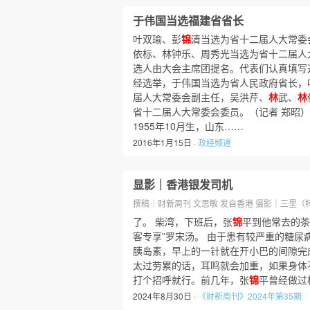
于伟国当选福建省省长
叶双瑜、彭
锦
清当选为省十二届人大常委
依标、林钟乐、周秀光当选为省十二届人
选人由大会主席团提名。代表们认真填写
经选举，于伟国当选为省人民政府省长，
届人大常委会副主任，吴洪芹、
林
武、
林
省十二届人大常委会委员。（记者 郑昭）
1955年10月生，山东……
2016年1月15日 ·
政经频道
显影｜香港银发司机
撰稿｜财新周刊 文思敏 发自香港 摄影｜三里（
了。 柴湾，下班后，张
锦
平到他常去的茶
客专享”罗宋汤。 由于患有较严重的糖尿
胰岛素，早上的一针就在开小巴的间隙完
太过劳累的话，耳鸣就会加重，如果身体
打个招呼就行。前几年，张
锦
平曾经做过
2024年8月30日 ·
《财新周刊》2024年第35期