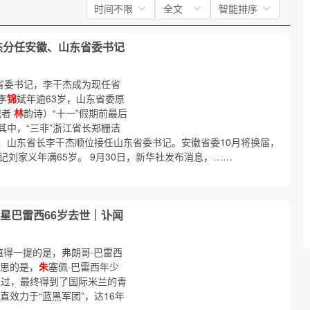
时间不限
全文
智能排序
杰分任安徽、山东省委书记
”省委书记，李干杰成为现任省
李
锦
斌年逾63岁，山东省委原
记者
林
韵诗）“十一”假期前最后
中，“三非”浙江省长郑栅洁
、山东省长李干杰顺位接任山东省委书记。安徽省委10月将换届，
记刘家义年满65岁。 9月30日，新华社发布消息，……
球星巴雷西66岁去世｜讣闻
值得一提的是，弗朗哥·巴雷西
意思的是，
朱
塞佩·巴雷西年少
通过，最终得到了国际米兰的青
直效力于“蓝黑军团”，达16年