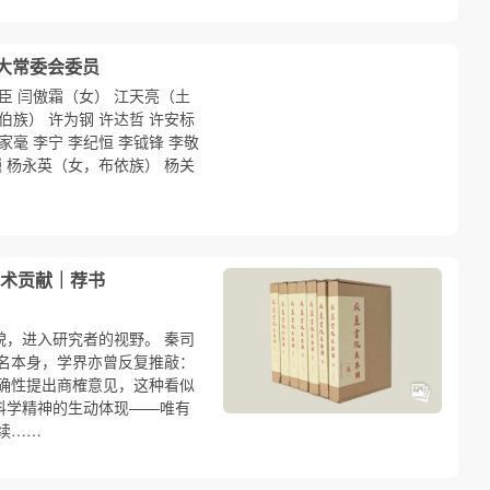
人大常委会委员
俊臣 闫傲霜（女） 江天亮（土
伯族） 许为钢 许达哲 许安标
家毫 李宁 李纪恒 李钺锋 李敬
巍 杨永英（女，布依族） 杨关
术贡献｜荐书
貌，进入研究者的视野。 秦司
命名本身，学界亦曾反复推敲：
确性提出商榷意见，这种看似
科学精神的生动体现——唯有
续……