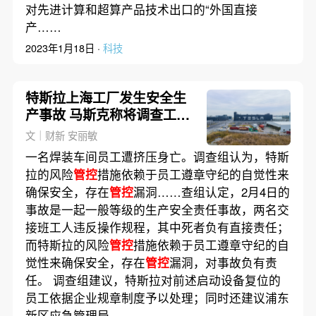
对先进计算和超算产品技术出口的“外国直接
产……
2023年1月18日 ·
科技
特斯拉上海工厂发生安全生
产事故 马斯克称将调查工人
工资被扣事件
文｜财新 安丽敏
一名焊装车间员工遭挤压身亡。调查组认为，特斯
拉的风险
管控
措施依赖于员工遵章守纪的自觉性来
确保安全，存在
管控
漏洞……查组认定，2月4日的
事故是一起一般等级的生产安全责任事故，两名交
接班工人违反操作规程，其中死者负有直接责任；
而特斯拉的风险
管控
措施依赖于员工遵章守纪的自
觉性来确保安全，存在
管控
漏洞，对事故负有责
任。 调查组建议，特斯拉对前述启动设备复位的
员工依据企业规章制度予以处理；同时还建议浦东
新区应急管理局……