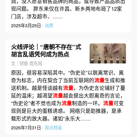
润，没人愿意销售品牌的商品，或导致产品品质出
现问题。 胖东来仅在许昌、新乡两地布局了12家
门店，涉及超市、……
2025年3月29日 ·
消费
火线评论｜“唐朝不存在”式
胡言乱语凭何成为热点
文｜财新 周东旭
原因，很容易深陷其中。“伪史论”以脱离常识、离
奇为标志，内在契合了当前互联网的
流量
生成和推
送机制。越是怪谈越有
流量
，为伪史言论铺好了蔓
延的温床；越渴望
流量
越会提出大胆离奇的言论，
“伪史论”者不觉也成为
流量
制造的一环。
流量
可变
现则是巨大的蛋糕诱惑。 网络只是助推器，是承
载形式的放大器。诸如“永乐大……
2026年7月31日 ·
观点频道