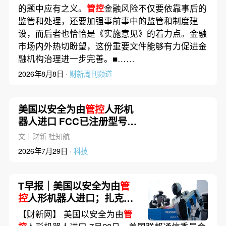
的题中应有之义。
管控
金融风险不仅要依靠事后的
监管和处理，还要加强事前事中的监管和制度建
设，而后者也恰恰是《实施意见》的着力点。金融
市场内外热切盼望，这份重要文件能够有力促进金
融机构治理进一步完善。■……
2026年8月8日 ·
财新周刊频道
美国以安全为由
管控
人形机
器人进口 FCC已注册型号可
继续销售(含视频)
文｜财新 杜知航
2026年7月29日 ·
科技
T早报｜美国以安全为由
管
控
人形机器人进口；扎克伯
格称美国不该为领先而封禁
【财新网】 美国以安全为由
管
中国模型；SK海力士股价大