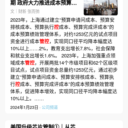
期 政府大力推进成本预算
管
控
文｜财新 张而弛
2023年，上海通过建立“预算申请问成本、预算安
排核成本、预算执行
控
成本、预算完成评成本”的
成本预算绩效管理体系，对约1253亿元的试点项目
资金进行成本
管控
，实现同口径平均降本幅度达
10%以上……2%，教育支出增长7.8%，社会保障
和就业支出增长1.6%。 2023年，上海加强重点领
域成本
管控
，开展两批14个市级项目和62个区级项
目试点，试点项目资金总量约1253亿元，通过初步
建立“预算申请问成本、预算安排核成本、预算执
行
控
成本、预算完成评成本”的成本预算绩效管理
体系，促进降本增效，实现同口径平均降本幅度达
10%以上。……
2024年1月23日 ·
公司频道
美国升级芯片管制①｜从芯