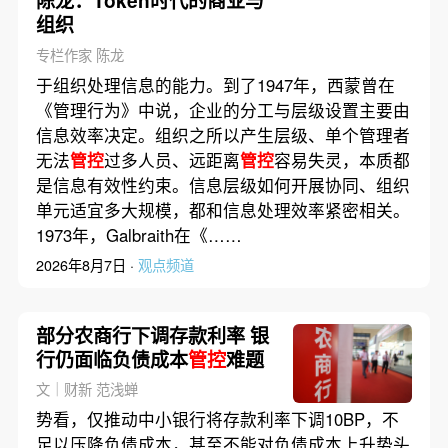
陈龙：Token时代的商业与
组织
专栏作家 陈龙
于组织处理信息的能力。到了1947年，西蒙曾在
《管理行为》中说，企业的分工与层级设置主要由
信息效率决定。组织之所以产生层级、单个管理者
无法
管控
过多人员、远距离
管控
容易失灵，本质都
是信息有效性约束。信息层级如何开展协同、组织
单元适宜多大规模，都和信息处理效率紧密相关。
1973年，Galbraith在《……
2026年8月7日 ·
观点频道
部分农商行下调存款利率 银
行仍面临负债成本
管控
难题
文｜财新 范浅蝉
势看，仅推动中小银行将存款利率下调10BP，不
足以压降负债成本，甚至不能对负债成本上升势头