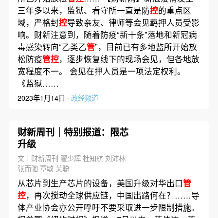
三年多以来，监狱、看守所一直是防
控
的重点区
域，严格封
控
导致亲友、律师等会见羁押人员受影
响。财新注意到，随着防疫“新十条”落地和新冠病
毒感染转向“乙类乙
管
”，目前已有多地监所开始放
松防疫
管控
，逐步恢复线下的现场会见，但各地放
宽程度不一。 会见在押人员是一项法定权利。
《监狱……
2023年1月14日 ·
政经频道
财新周刊｜特别报道：限芯
升级
文｜财新周刊 翟少辉 杜知航 刘沛林
张而弛 覃敏 关聪
从芯片到生产芯片的设备，美国升级对华出口
管
控
，再次搅动全球供应链，中国出路何在？……导
体产业协会亦公开呼吁不要采取进一步限制措施。