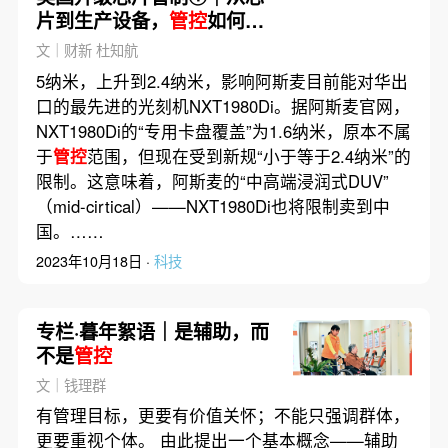
片到生产设备，
管控
如何升
级？
文｜财新 杜知航
5纳米，上升到2.4纳米，影响阿斯麦目前能对华出
口的最先进的光刻机NXT1980Di。据阿斯麦官网，
NXT1980Di的“专用卡盘覆盖”为1.6纳米，原本不属
于
管控
范围，但现在受到新规“小于等于2.4纳米”的
限制。这意味着，阿斯麦的“中高端浸润式DUV”
（mid-cirtical）——NXT1980Di也将限制卖到中
国。……
2023年10月18日 ·
科技
专栏·暮年絮语｜是辅助，而
不是
管控
文｜钱理群
有管理目标，更要有价值关怀；不能只强调群体，
更要重视个体。 由此提出一个基本概念——辅助