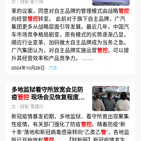
文｜财新 翟少辉
革的议案，同意对自主品牌的管理模式由战略
管控
向经营
管控
转变。 此前对于旗下自主品牌，广汽
集团更多从战略层面引导发展。最近几年，中国汽
车市场竞争格局剧变，原有模式的劣势逐渐凸显，
顺应行业变革、加码做大自主品牌成为当务之急。
广汽集团认为，对自主品牌实施运营
管控
，可以提
升其经营效率和产品竞争力。 ……
2024年10月26日 ·
汽车
多地监狱看守所放宽会见防
疫
管控
现场会见恢复程度不
一
文｜财新 覃建行
新冠疫情暴发初期，多地监狱、看守所曾出现聚集
性疫情，有关部门强化了防疫
管控
。随着防疫“新
十条”落地和新冠病毒感染转向“乙类乙
管
”，各地监
所已开始放松
管控
…… 【财新网】新冠疫情发生