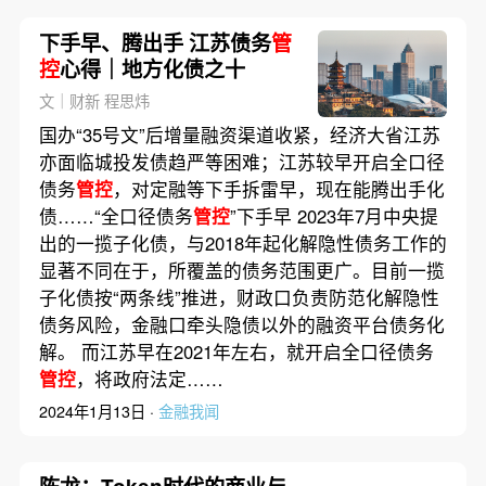
下手早、腾出手 江苏债务
管
控
心得｜地方化债之十
文｜财新 程思炜
国办“35号文”后增量融资渠道收紧，经济大省江苏
亦面临城投发债趋严等困难；江苏较早开启全口径
债务
管控
，对定融等下手拆雷早，现在能腾出手化
债……“全口径债务
管控
”下手早 2023年7月中央提
出的一揽子化债，与2018年起化解隐性债务工作的
显著不同在于，所覆盖的债务范围更广。目前一揽
子化债按“两条线”推进，财政口负责防范化解隐性
债务风险，金融口牵头隐债以外的融资平台债务化
解。 而江苏早在2021年左右，就开启全口径债务
管控
，将政府法定……
2024年1月13日 ·
金融我闻