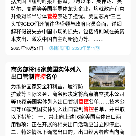
据美国《纽约时报》报道，7月以来，英伟达、英
特尔、高通等美国半导体龙头企业，均就政府有意
升级对华半导体
管控
表达了担忧。美国芯片“三巨
头”的CEO们还前往华盛顿与政府官员会面，详细
解释假设失去中国市场的损失，包括将削减在美资
本支出、激发中国自主创新能力等。……
2023年10月21日 ·
《财新周刊》2023年第41期
商务部将16家美国实体列入
出口管制
管控
名单
为维护国家安全和利益，履行防
扩散等国际义务，商务部决定将高点航空技术公司
等16家美国实体列入出口管制
管控
名单……技术公
司等16家美国实体列入出口管制
管控
名单，并采取
以下措施： 一、禁止向上述16家美国实体出口两
用物项；正在开展的相关出口活动应当立即停止。
二、特殊情况下确需出口的，出口经营者应当向商