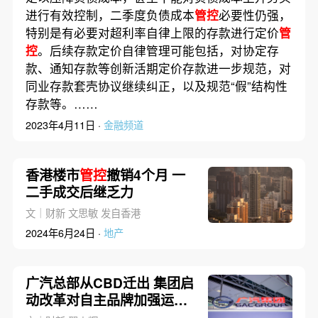
进行有效控制，二季度负债成本
管控
必要性仍强，
特别是有必要对超利率自律上限的存款进行定价
管
控
。后续存款定价自律管理可能包括，对协定存
款、通知存款等创新活期定价存款进一步规范，对
同业存款套壳协议继续纠正，以及规范“假”结构性
存款等。……
2023年4月11日 ·
金融频道
香港楼市
管控
撤销4个月 一
二手成交后继乏力
文｜财新 文思敏 发自香港
2024年6月24日 ·
地产
广汽总部从CBD迁出 集团启
动改革对自主品牌加强运营
管控