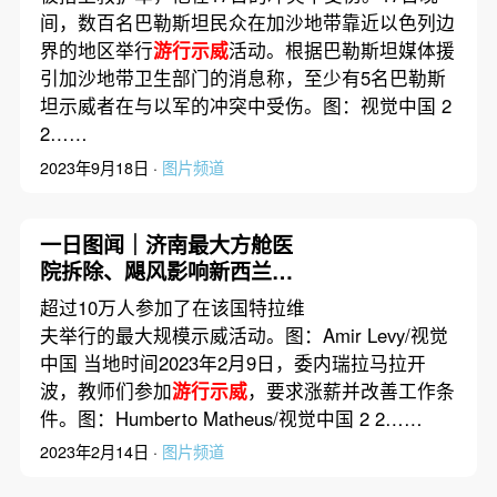
间，数百名巴勒斯坦民众在加沙地带靠近以色列边
界的地区举行
游行示威
活动。根据巴勒斯坦媒体援
引加沙地带卫生部门的消息称，至少有5名巴勒斯
坦示威者在与以军的冲突中受伤。图：视觉中国 2
2……
2023年9月18日 ·
图片频道
一日图闻｜济南最大方舱医
院拆除、飓风影响新西兰进
入国家紧急状态
超过10万人参加了在该国特拉维
夫举行的最大规模示威活动。图：Amir Levy/视觉
中国 当地时间2023年2月9日，委内瑞拉马拉开
波，教师们参加
游行示威
，要求涨薪并改善工作条
件。图：Humberto Matheus/视觉中国 2 2……
2023年2月14日 ·
图片频道