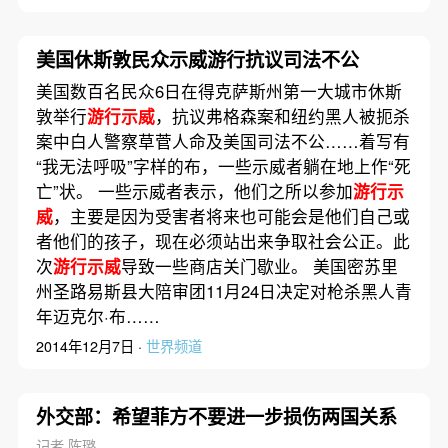
美国休斯敦民众示威游行抗议司法不公
美国数百名民众6日在得克萨斯州第一大城市休斯
敦举行
游行示威
，抗议弗格森案和纽约黑人被扼杀
案中白人警察草菅人命及美国司法不公……着写有
“我无法呼吸”字样的布，一些示威者躺在地上作“死
亡”状。 一些示威者表示，他们之所以参加
游行示
威
，主要是因为受害者将来也可能会是他们自己或
者他们的孩子，现在必须站出来争取社会公正。此
次
游行示威
导致一些商店关门歇业。 美国密苏里
州圣路易斯县大陪审团11月24日决定对枪杀黑人青
年迈克尔·布……
2014年12月7日 ·
世界频道
外交部：希望菲方不要进一步损伤两国关系
记者 陈璐