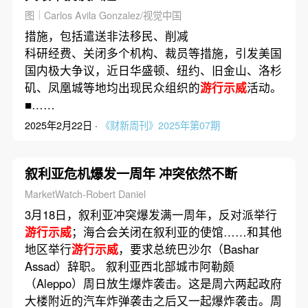
图｜Carlos Avila Gonzalez/视觉中国
措施，包括遣送非法移民、削减
科研经费、关闭多个机构、裁员等措施，引发美国
国内极大争议，近日华盛顿、纽约、旧金山、洛杉
矶、凤凰城等地均出现民众组织的
游行示威
活动。
■……
2025年2月22日 ·
《财新周刊》2025年第07期
叙利亚危机爆发一周年 冲突依然不断
MarketWatch-Robert Daniel
3月18日，叙利亚冲突爆发满一周年，反对派举行
游行示威
；海合会关闭在叙利亚的使馆……和其他
地区举行
游行示威
，要求总统巴沙尔（Bashar
Assad）辞职。 叙利亚西北部城市阿勒颇
（Aleppo）周日放生爆炸袭击。这是周六两起政府
大楼附近的汽车炸弹袭击之后又一起爆炸袭击。周