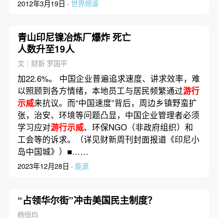
2012年3月19日 ·
世界频道
青山印尼镍冶炼厂爆炸 死亡
人数升至19人
文｜财新 罗国平
加22.6%。 中国企业普遍追求速度、讲求效率，难
以照顾到各方情绪，本地员工与居民频繁通过
游行
示威
来抗议。而“中国速度”背后，周边乡镇野蛮扩
张，治安、环境等问题凸显，中国企业管理者必须
学习应对
游行示威
、环保NGO（非政府组织）和
工会等的诉求。（详见财新周刊封面报道《印尼小
岛中国城》）■……
2023年12月28日 ·
能源
“占领华尔街”冲击美国民主制度？
杨恒均