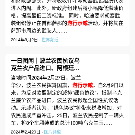
和财政部部长，并将吸收什叶派胡塞武装组织代表
进入内阁。此外，新政府组建后将小幅降低燃油价
格，提高最低工资标准。 同时，哈迪要求胡塞武
装组织停止在首都萨那的
游行示威
活动，并将其在
萨那市周边的武装人……
2014年9月2日 ·
世界频道
一日图闻｜波兰农民抗议乌
克兰农产品进口、阿根廷航
空工会罢工封锁机场影响数
当地时间2024年2月27日，波兰
万人出行
华沙，波兰农民挥舞国旗，
游行示威
。自2月9日以
来，为反对欧盟制定的减排“绿色协议”，抵制乌克
兰廉价农产品进口，波兰农民掀起全国性抗议活
动。示威者认为，“绿色协议”将带来税收增加，对
农民造成严重冲击。25日，波兰农民控制了一辆火
车，将8个车厢装载的总计160吨乌克兰玉……
2024年2月29日 ·
图片频道