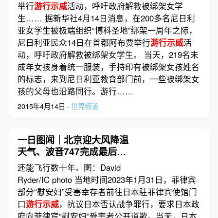
举行
游行示威
活动，呼吁政府解救被绑架女学
生…… 据新华社4月14日消息，在200多名尼日利
亚女学生被极端组织“博科圣地”绑架一周年之际，
尼日利亚民众14日在首都阿布贾举行
游行示威
活
动，呼吁政府解救被绑架女学生。 当天，219名未
成年女孩身着统一服装，手持印有被绑架女孩姓名
的标志，来到尼日利亚教育部门前，一些被绑架女
孩的父母也沿路同行。游行……
2015年4月14日 ·
世界频道
一日图闻｜北京迎大风降温
天气、波音747完成最后一
次商业交付正式谢幕
还能飞行数十年。图：David
Ryder/IC photo 当地时间2023年1月31日，菲律宾
部分“慰安妇”受害幸存者前往日本驻菲律宾使馆门
口
游行示威
，抗议日本否认战争罪行，要求日本政
府向菲律宾“慰安妇”受害者公开道歉。当天，日本