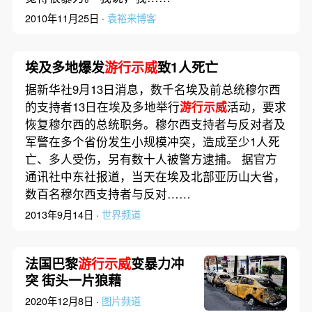
2010年11月25日 ·
袁裕来博客
埃及多地爆发
游行示威
致1人死亡
据新华社9月13日消息，数千名埃及前总统穆尔西
的支持者13日在埃及多地举行
游行示威
活动，要求
恢复穆尔西的总统职务。穆尔西支持者与反对者及
军警在多个省份发生小规模冲突，造成至少1人死
亡、多人受伤，另有数十人被警方逮捕。 据官方
通讯社中东社报道，当天在埃及北部亚历山大省，
数百名穆尔西支持者与反对……
2013年9月14日 ·
世界频道
法国巴黎
游行示威
变暴力冲
突 街头一片狼藉
2020年12月8日 ·
图片频道