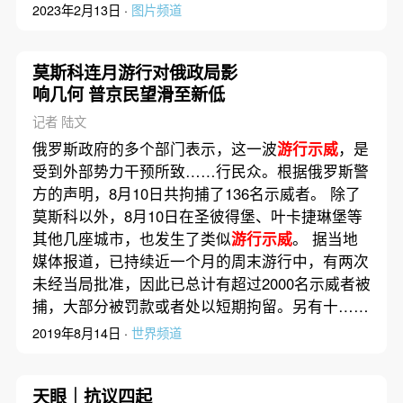
2023年2月13日 ·
图片频道
莫斯科连月游行对俄政局影
响几何 普京民望滑至新低
记者 陆文
俄罗斯政府的多个部门表示，这一波
游行示威
，是
受到外部势力干预所致……行民众。根据俄罗斯警
方的声明，8月10日共拘捕了136名示威者。 除了
莫斯科以外，8月10日在圣彼得堡、叶卡捷琳堡等
其他几座城市，也发生了类似
游行示威
。 据当地
媒体报道，已持续近一个月的周末游行中，有两次
未经当局批准，因此已总计有超过2000名示威者被
捕，大部分被罚款或者处以短期拘留。另有十……
2019年8月14日 ·
世界频道
天眼｜抗议四起