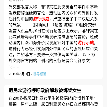
外交部发言人称，菲律宾在此次黄岩岛事件中不断
发表措辞强硬的言论，鼓动国内民众和海外侨民发
起针对中国的
游行示威
，严重损害了中菲双边关系
的气氛…… 【财新网】（记者 陈璐）中国外交部
发言人洪磊5月9日在例行记者会上表示，菲律宾在
此次黄岩岛事件中不断发表措辞强硬的言论，还鼓
动国内民众和海外侨民发起针对中国的
游行示威
，
这种行为已经引发海内外中国民众的强烈反应和关
注，希望菲方不要进一步损伤两国关系。 以下为
外交网官方网站上刊出的例行记者会问答原文：
问……
2012年5月9日 ·
世界频道
尼民众游行呼吁政府解救被绑架女生
在200多名尼日利亚女学生被极端组织“博科圣地”
绑架一周年之际，尼日利亚民众14日在首都阿布贾