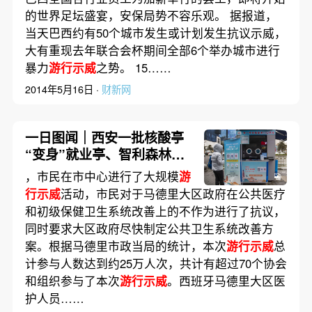
的世界足坛盛宴，安保局势不容乐观。 据报道，
当天巴西约有50个城市发生或计划发生抗议示威，
大有重现去年联合会杯期间全部6个举办城市进行
暴力
游行示威
之势。 15……
2014年5月16日 ·
财新网
一日图闻｜西安一批核酸亭
“变身”就业亭、智利森林大
火受灾面积已超41万公顷
，市民在市中心进行了大规模
游
行示威
活动，市民对于马德里大区政府在公共医疗
和初级保健卫生系统改善上的不作为进行了抗议，
同时要求大区政府尽快制定公共卫生系统改善方
案。根据马德里市政当局的统计，本次
游行示威
总
计参与人数达到约25万人次，共计有超过70个协会
和组织参与了本次
游行示威
。西班牙马德里大区医
护人员……