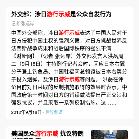
外交部：涉日
游行示威
是公众自发行为
记者 张远岸
中国外交部称，涉日
游行示威
表达了中国人民对于
日方侵犯中国主权的强烈义愤，对日方挑战世界反
法西斯战争成果和战后国际秩序的强烈不满……
【财新网】（记者 张远岸）外交部发言人洪磊周
二（9月18日）主持例行记者会时，回应日本右翼
分子登上钓鱼岛、中国驻福冈总领馆被日本右翼分
子投入烟弹，及涉日
游行示威
等问题。 洪磊在评
价目前对日采取的反制措施取得的效果时表示，中
国政府第一时间对日方的错误做法提出严正交涉和
强烈抗议，并且采取一系列反制措施。这……
2012年9月18日 ·
世界频道
美国民众
游行示威
抗议特朗