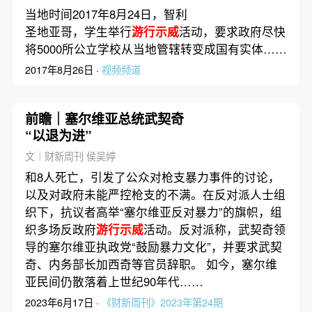
当地时间2017年8月24日，智利
圣地亚哥，学生举行
游行示威
活动，要求政府尽快
将5000所公立学校从当地管辖转变成国有实体……
2017年8月26日 ·
视频频道
前瞻｜塞尔维亚总统武契奇
“以退为进”
文｜财新周刊 侯吴婷
和8人死亡，引发了公众对枪支暴力事件的讨论，
以及对政府未能严控枪支的不满。在反对派人士组
织下，抗议者高举“塞尔维亚反对暴力”的旗帜，组
织多场反政府
游行示威
活动。反对派称，武契奇领
导的塞尔维亚执政党“鼓励暴力文化”，并要求武契
奇、内务部长加西奇等官员辞职。 如今，塞尔维
亚民间仍散落着上世纪90年代……
2023年6月17日 ·
《财新周刊》2023年第24期