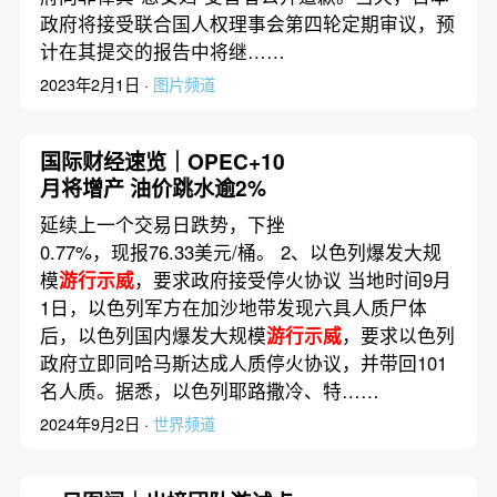
政府将接受联合国人权理事会第四轮定期审议，预
计在其提交的报告中将继……
2023年2月1日 ·
图片频道
国际财经速览｜OPEC+10
月将增产 油价跳水逾2%
延续上一个交易日跌势，下挫
0.77%，现报76.33美元/桶。 2、以色列爆发大规
模
游行示威
，要求政府接受停火协议 当地时间9月
1日，以色列军方在加沙地带发现六具人质尸体
后，以色列国内爆发大规模
游行示威
，要求以色列
政府立即同哈马斯达成人质停火协议，并带回101
名人质。据悉，以色列耶路撒冷、特……
2024年9月2日 ·
世界频道