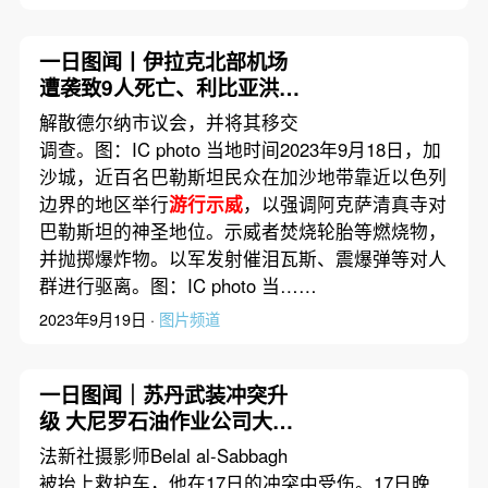
一日图闻丨伊拉克北部机场
遭袭致9人死亡、利比亚洪水
重灾区德尔纳市当地议会被
解散德尔纳市议会，并将其移交
宣布解散
调查。图：IC photo 当地时间2023年9月18日，加
沙城，近百名巴勒斯坦民众在加沙地带靠近以色列
边界的地区举行
游行示威
，以强调阿克萨清真寺对
巴勒斯坦的神圣地位。示威者焚烧轮胎等燃烧物，
并抛掷爆炸物。以军发射催泪瓦斯、震爆弹等对人
群进行驱离。图：IC photo 当……
2023年9月19日 ·
图片频道
一日图闻｜苏丹武装冲突升
级 大尼罗石油作业公司大楼
燃起大火、巴西小型飞机坠
法新社摄影师Belal al-Sabbagh
毁致14人遇难
被抬上救护车，他在17日的冲突中受伤。17日晚