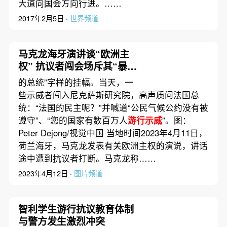
大道向国会方向行进。……
2017年2月5日 ·
世界频道
马克龙海牙演讲谈“欧洲主
权” 抗议者闯会场斥其“暴力
且虚伪”
的总统”字样的挂幅。当天，一
些示威者闯入尼克萨斯研究院，高声质问法国总
统：“法国的民主呢？”并喊道“公民气候公约没有被
遵守”、“您的国家有数百万人
游行示威
”。图：
Peter Dejong/视觉中国 当地时间2023年4月11日，
荷兰海牙，马克龙发表有关欧洲主权的演说，讲话
途中遭到抗议者打断。马克龙称……
2023年4月12日 ·
图片频道
智利学生游行抗议教育体制
与警方发生激烈冲突