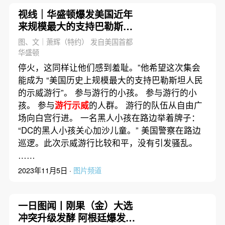
视线｜华盛顿爆发美国近年
来规模最大的支持巴勒斯坦
集会游行
图、文｜萧辉（特约） 发自美国首都
华盛顿
停火，这同样让他们感到羞耻。”他希望这次集会
能成为 “美国历史上规模最大的支持巴勒斯坦人民
的示威游行”。 参与游行的小孩。 参与游行的小
孩。 参与
游行示威
的人群。 游行的队伍从自由广
场向白宫行进。 一名黑人小孩在路边举着牌子：
“DC的黑人小孩关心加沙儿童。” 美国警察在路边
巡逻。此次示威游行比较和平，没有引发骚乱。
……
2023年11月5日 ·
图片频道
一日图闻丨刚果（金）大选
冲突升级发酵 阿根廷爆发大