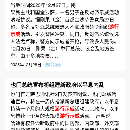
规模抗议示威反对米莱新政
当地时间2023年12月27日，刚
果民主共和国金沙萨，一名男子在反对派示威活动
呐喊抗议。据刚果（金）首都金沙萨警察局27日
称，多名反对派总统候选人不顾政府禁令组织
游行
示威
活动，引发警民冲突。同日，反对派总统候选
人法尤卢称，警方向示威者开枪，导致多人受伤。
12月20日，刚果（金）举行总统、议会及地方选
举。由于多地投票……
2023年12月28日 ·
图片频道
也门总统宣布将组建新政府以平息内乱
也门官方萨巴通讯社2日发表声明说，也门总统哈
迪宣布，将在一周内指派新总理组建政府，以平息
持续一个月的大规模
游行示威
活动……政府，以平
息持续一个月的大规模
游行示威
活动。 声明说，
哈迪有权任命新政府中的国防部、内政部、外交部