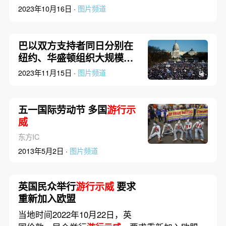
2023年10月16日 ·
图片频道
巴以双方支持者同日分别在
纽约、华盛顿组织大规模
游
行示威
2023年11月15日 ·
图片频道
五一国际劳动节 多国
游行示
威
东方IC
2013年5月2日 ·
图片频道
英国民众举行
游行示威
要求
重新加入欧盟
当地时间2022年10月22日，英