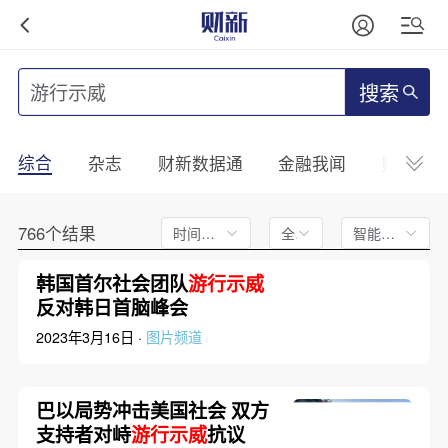
搜索
综合
杂志
财新数据通
金融我闻
财新mini
766个结果
时间不限
全文
智能排序
韩国首尔社会团队
游行示威
反对韩日首脑峰会
2023年3月16日 ·
图片频道
巴以局势冲击美国社会 双方
支持者对峙
游行示威
抗议