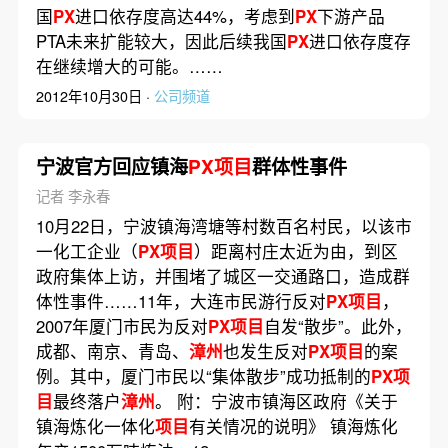
国
PX
进口依存度高达44%，考虑到
PX
下游产品
PTA未来扩能较大，因此后续我国
PX
进口依存度存
在继续增大的可能。……
2012年10月30日 ·
公司频道
宁波官方回应镇海
PX项目
群体性事件
记者 李永春
10月22日，宁波镇海湾塘等村数百名村民，以该市
一化工企业（
PX项目
）距离村庄太近为由，到区
政府集体上访，并围堵了城区一交通路口，造成群
体性事件……11年，大连市民游行反对
PX项目
，
2007年厦门市民为反对
PX项目
自发“散步”。此外，
成都、南京、青岛、
漳州
也发生反对
PX项目
的案
例。其中，厦门市民以“集体散步”成功抵制的
PX项
目
最终落户
漳州
。 附：宁波市镇海区政府《关于
镇海炼化一体化
项目
有关情况的说明》 镇海炼化