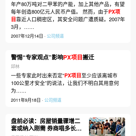
年产80万吨对二甲苯的产能，加上其他产品，有望
每年创造800亿元人民币产值。 然而，由于
PX项
目
靠近人口稠密区，其安全问题广遭质疑。2007年
3月，……
2007年12月14日 ·
公司频道
警惕“专家观点”影响
PX项目
搬迁
邱林
一些专家此时出来否定“
PX项目
至少应该离城市
100公里才安全”的说法，让我们不明白其用意何
为……
2011年9月18日 ·
公司频道
盘前必读：房屋销量骤增二
套或纳入刚需 券商唱多长江
经济带