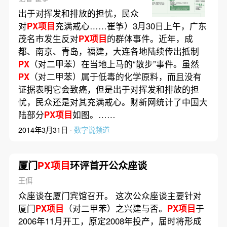
出于对挥发和排放的担忧，民众
对
PX项目
充满戒心……崔筝）3月30日上午，广东
茂名市发生反对
PX项目
的群体事件。近年，成
都、南京、青岛，福建，大连各地陆续传出抵制
PX
（对二甲苯）在当地上马的“散步”事件。虽然
PX
（对二甲苯）属于低毒的化学原料，而且没有
证据表明它会致癌，但是出于对挥发和排放的担
忧，民众还是对其充满戒心。财新网统计了中国大
陆部分
PX项目
如图。……
2014年3月31日 ·
数字说频道
厦门
PX项目
环评首开公众座谈
王佴
众座谈在厦门宾馆召开。 这次公众座谈主要针对
厦门
PX项目
（对二甲苯）之兴建与否。
PX项目
于
2006年11月开工，原定2008年投产，届时将形成