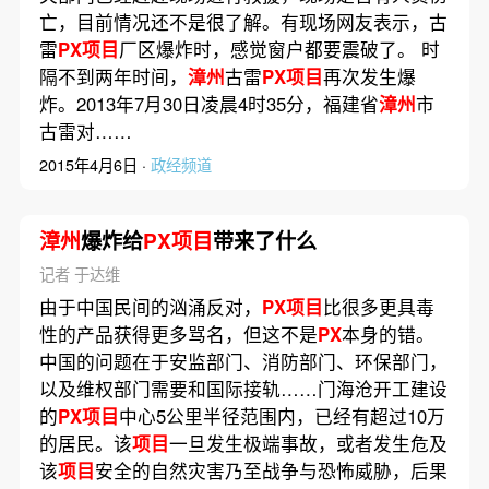
亡，目前情况还不是很了解。有现场网友表示，古
雷
PX项目
厂区爆炸时，感觉窗户都要震破了。 时
隔不到两年时间，
漳州
古雷
PX项目
再次发生爆
炸。2013年7月30日凌晨4时35分，福建省
漳州
市
古雷对……
2015年4月6日 ·
政经频道
漳州
爆炸给
PX项目
带来了什么
记者 于达维
由于中国民间的汹涌反对，
PX项目
比很多更具毒
性的产品获得更多骂名，但这不是
PX
本身的错。
中国的问题在于安监部门、消防部门、环保部门，
以及维权部门需要和国际接轨……门海沧开工建设
的
PX项目
中心5公里半径范围内，已经有超过10万
的居民。该
项目
一旦发生极端事故，或者发生危及
该
项目
安全的自然灾害乃至战争与恐怖威胁，后果