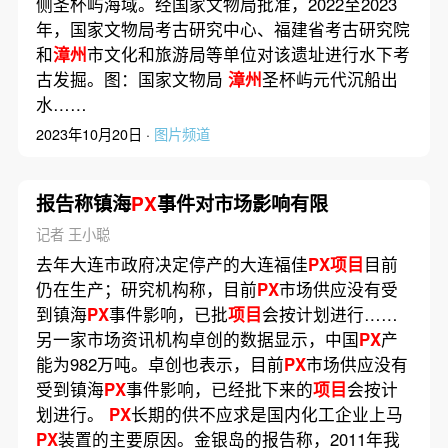
侧圣杯屿海域。经国家文物局批准，2022至2023
年，国家文物局考古研究中心、福建省考古研究院
和
漳州
市文化和旅游局等单位对该遗址进行水下考
古发掘。图：国家文物局
漳州
圣杯屿元代沉船出
水……
2023年10月20日 ·
图片频道
报告称镇海
PX
事件对市场影响有限
记者 王小聪
去年大连市政府决定停产的大连福佳
PX项目
目前
仍在生产；研究机构称，目前
PX
市场供应没有受
到镇海
PX
事件影响，已批
项目
会按计划进行……
另一家市场资讯机构卓创的数据显示，中国
PX
产
能为982万吨。卓创也表示，目前
PX
市场供应没有
受到镇海
PX
事件影响，已经批下来的
项目
会按计
划进行。
PX
长期的供不应求是国内化工企业上马
PX
装置的主要原因。金银岛的报告称，2011年我