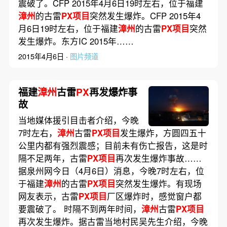
震破了。CFP 2015年4月6日19时左右，位于福建
漳州
的古雷
PX项目
突然发生爆炸。CFP 2015年4
月6日19时左右，位于福建
漳州
的古雷
PX项目
突然
发生爆炸。东方IC 2015年……
2015年4月6日 ·
图片频道
福建
漳州
古雷
PX
再发爆炸事
故
当地媒体援引目击者介绍，今晚
7时左右，
漳州
古雷
PX项目
发生爆炸，方圆四五十
公里内都有强烈震感；目前未有伤亡报告，这是时
隔不足两年，古雷
PX项目
再次发生爆炸事故……
据泉州网今日（4月6日）消息，今晚7时左右，位
于福建
漳州
的古雷
PX项目
突然发生爆炸。有现场
网友表示，古雷
PX项目
厂区爆炸时，感觉窗户都
要震破了。 时隔不到两年时间，
漳州
古雷
PX项目
再次发生爆炸。据古雷当地村民吴先生介绍，今晚