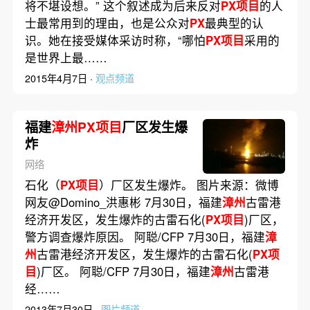
将不堪设想。” 这个叙述成为后来反对
PX项目
的人
士最常用到的理由，也是公众对
PX
最典型的认
识。她在接受媒体采访时称，“哪怕
PX项目
采用的
是世界上最……
2015年4月7日 ·
观点频道
福建
漳州PX项目
厂区发生爆
炸
网络
石化（
PX项目
）厂区发生爆炸。 图片来源：微博
网友@Domino_洪惠彬 7月30日，福建
漳州
古雷港
经济开发区，发生爆炸的古雷石化(
PX项目
)厂区，
警方调查爆炸原因。 阿聪/CFP 7月30日，福建
漳
州
古雷港经济开发区，发生爆炸的古雷石化(
PX项
目
)厂区。 阿聪/CFP 7月30日，福建
漳州
古雷港
经……
2013年7月30日 ·
图片频道