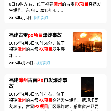
6日19时左右，位于福建
漳州
的古雷
PX项目
突然发
生爆炸。东方IC 2015年4……
2015年4月6日 ·
图片频道
福建古雷
px项目
爆炸事故
2015年4月6日16时56分，位于
福建
漳州
的古雷
PX项目
发生爆
炸……
2015年4月28日 ·
视频频道
福建
漳州
古雷
PX
再发爆炸事
故
2015年4月6日19时左右，位于
福建
漳州
的古雷
PX项目
突然发生爆炸。据现场网
友表示，古雷
PX项目
厂区爆炸时，感觉窗户都要