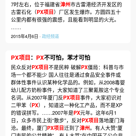
7时左右，位于福建省
漳州
市古雷港经济开发区的
古雷石化（
PX项目
）厂区发生爆炸。方圆四五十
公里内都有很强的震感，且能看到明显的火光。
……
2015年4月6日 ·
政经频道
PX项目
：
PX
不可怕，苯才可怕
民众反对
PX项目
不是民粹 破解
PX
僵局：科普与市
场一个都不能少 国人往往是通过食品安全事件或
群体性事件认识某种化学品的。例如，从2008毒婴
幼儿配方奶粉事件，大家知道了三聚氰胺这个专业
名词。从2007年厦门反
PX项目
事件，大家初识对
二甲苯（
PX
），知道这一种化工产品，而不是XP
的错误拼写。……2007年是
PX
元年。这年6月1
日，众多市民上街“散步”，反对
PX项目
落地厦门海
沧。最终，厦门
PX项目
迁到了
漳州
。有人大赞“厦
门市民的公共精神”，有人大骂“在中国开了公众非