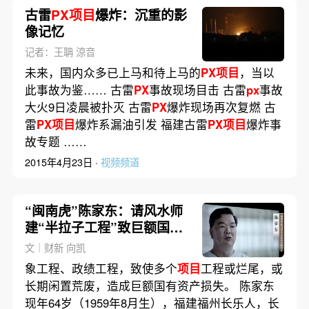
古雷
PX项目
爆炸：沉重的影
像记忆
记者：王聃 涼音
未来，国内众多已上马和待上马的
PX项目
，当以
此事故为鉴…… 古雷
PX
事故现场目击 古雷
px
事故
大火9日凌晨被扑灭 古雷
PX
爆炸现场再次复燃 古
雷
PX项目
爆炸系漏油引发 福建古雷
PX项目
爆炸事
故专题 ……
2015年4月23日 ·
视频频道
“闽南虎”陈家东：请风水师
建“半拉子工程”致巨额国资
损失
文｜财新 向凯
象工程、政绩工程，致使多个
项目
工程或烂尾，或
长期闲置荒废，造成巨额国有资产损失。 陈家东
现年64岁（1959年8月生），福建福州长乐人，长