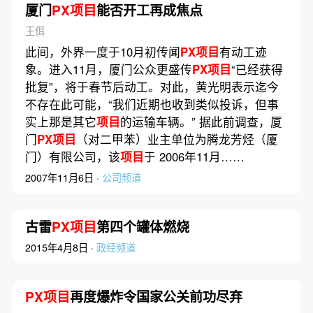
厦门
PX项目
能否开工再成焦点
王佴
此间，外界一度于10月初传闻
PX项目
有动工迹
象。进入11月，厦门公众更盛传
PX项目
“已经获得
批复”，将于春节后动工。对此，黄光明表示迄今
不存在此可能，“我们近期也收到类似投诉，但事
实上那是其它
项目
的运输车辆。” 据此前调查，厦
门
PX项目
（对二甲苯）业主单位为腾龙芳烃（厦
门）有限公司，该
项目
于 2006年11月……
2007年11月6日 ·
公司频道
古雷
PX项目
第四个罐体燃烧
2015年4月8日 ·
政经频道
PX项目
再度爆炸令国家公关前功尽弃