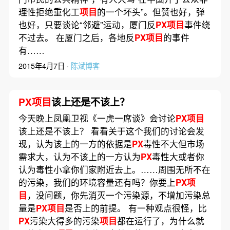
理性拒绝重化工
项目
的一个坏头”。但赞也好，弹
也好，只要谈论“邻避”运动，厦门反
PX项目
事件绕
不过去。 在厦门之后，各地反
PX项目
的事件
有……
2015年4月7日 ·
陈斌博客
PX项目
该上还是不该上？
今天晚上凤凰卫视《一虎一席谈》会讨论
PX项目
该上还是不该上？ 看看关于这个我们的讨论会发
现，认为该上的一方的依据是
PX
毒性不大但市场
需求大，认为不该上的一方认为
PX
毒性大或者你
认为毒性小拿你们家附近去上。……周围无所不在
的污染，我们的环境容量还有吗？你要上
PX项
目
，没问题，你先消灭一个污染源，不增加污染总
量是
PX项目
是否上的前提。 有一种观点很怪，比
PX
污染大得多的污染
项目
都在运行了，为什么就