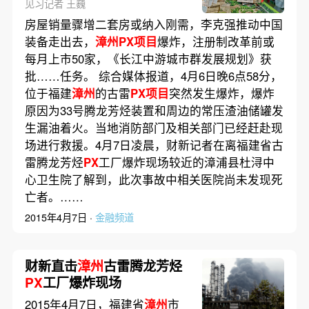
见习记者 王巍
房屋销量骤增二套房或纳入刚需，李克强推动中国
装备走出去，
漳州PX项目
爆炸，注册制改革前或
每月上市50家，《长江中游城市群发展规划》获
批……任务。 综合媒体报道，4月6日晚6点58分，
位于福建
漳州
的古雷
PX项目
突然发生爆炸，爆炸
原因为33号腾龙芳烃装置和周边的常压渣油储罐发
生漏油着火。当地消防部门及相关部门已经赶赴现
场进行救援。4月7日凌晨，财新记者在离福建省古
雷腾龙芳烃
PX
工厂爆炸现场较近的漳浦县杜浔中
心卫生院了解到，此次事故中相关医院尚未发现死
亡者。……
2015年4月7日 ·
金融频道
财新直击
漳州
古雷腾龙芳烃
PX
工厂爆炸现场
2015年4月7日，福建省
漳州
市