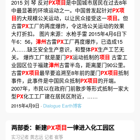
2015 刘 琴 反对
PX项目
是中国城市居民在过去8年
中最显著的环境运动之一。中国曾发起针对
PX项
目
的大规模公关运动，以让民众接受这一
项目
。但
古雷
PX
工厂的再度爆炸，令这场公关运动的效果
大打折扣。 图片来源：水枪手雷 2015年4月6日下
午6：56，
漳州
古雷
PX
工厂再度爆炸，已造成15
人……缺乏安全生产意识，和整体
PX
生产工艺无
关。 爆炸工厂就是厦门
PX
运动抵制的
项目
古雷工
业园区位于福建
漳州
古雷半岛，距离厦门90公里。
古雷
PX项目
最早要追溯至8年前的厦门
PX项目
抵制
事件，此事件是中国民众抵制
PX项目
的开端。
2007年，市民以在政府门前散步等形式抵制一家大
型
PX
化工工厂建在居民区附近，……
2015年4月9日 ·
Dialogue Earth博客
两部委：新建
PX项目
一律进入化工园区
实习记者 黄志远 记者 崔筝