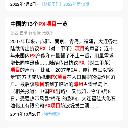
2022年4月2日 ·
《财新周刊》2022年第13期
中国的13个
PX项目
一览
记者 崔筝 蒋昕捷 张焕平
2007年以来，成都、南京、青岛，福建，大连各地
陆续传出抗议
PX
（对二甲苯）
项目
的声音；近十
年来国内
PX
产能和产量翻了不止一番，用量需求
增长同样迅速……陆续传出抗议
PX
（对二甲苯）
项目
的声音。 比如，2007年6月，厦门市民以“散
步”的方式成功抵制
PX项目
在人口稠密的海沧区落
户。最后该
项目
落到了临近的
漳州
古雷半岛上。
（相关报道：中国
PX
出路） 又比如，今年8月8
日，受强热带风暴“梅花”的影响，大连福佳大化石
油化工有限公司
PX项目
防波堤发生溃……
2011年10月26日 ·
特色频道