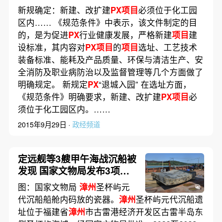
新规确定：新建、改扩建
PX项目
必须位于化工园
区内…… 《规范条件》中表示，该文件制定的目
的，是为促进
PX
行业健康发展，严格新建
项目
建
设标准，其内容对
PX项目
的
项目
选址、工艺技术
装备标准、能耗及产品质量、环保与清洁生产、安
全消防及职业病防治以及监督管理等几个方面做了
明确规定。 新规定
PX
“退城入园” 在选址方面，
《规范条件》明确要求，新建、改扩建
PX项目
必
须位于化工园区内。……
2015年9月29日 ·
政经频道
定远舰等3艘甲午海战沉船被
发现 国家文物局发布3项海
上考古重大成果
图：国家文物局
漳州
圣杯屿元
代沉船船舱内码放的瓷器。
漳州
圣杯屿元代沉船遗
址位于福建省
漳州
市古雷港经济开发区古雷半岛东