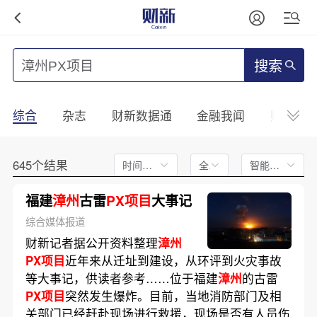
搜索
综合
杂志
财新数据通
金融我闻
财新mini
645个结果
时间不限
全文
智能排序
福建
漳州
古雷
PX项目
大事记
综合媒体报道
财新记者据公开资料整理
漳州
PX项目
近年来从迁址到建设，从环评到火灾事故
等大事记，供读者参考……位于福建
漳州
的古雷
PX项目
突然发生爆炸。目前，当地消防部门及相
关部门已经赶赴现场进行救援，现场是否有人员伤