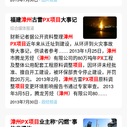
福建
漳州
古雷
PX项目
大事记
综合媒体报道
财新记者据公开资料整理
漳州
PX项目
近年来从迁址到建设，从环评到火灾事故
等大事记，供读者参考…… 2013年1月25日，
漳州
市腾龙芳烃（
漳州
）有限公司的80万吨∕年
PX
工程
及整体公用配套工程原料调整
项目
，因环评未经批
准、擅自开工建设，被环保部责令停止建设，并罚
款20万元。 2013年2月，
漳州
古雷
PX项目
原料调
整
项目
变更环境影响报告书通过专家审查。 2013
年3月5日，腾龙芳烃（
漳州
）有限公司80……
2013年7月30日 ·
政经频道
漳州PX项目
业主称“闪燃”事