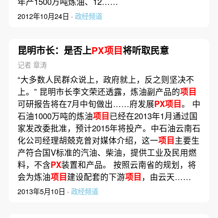
年产1500万吨炼油、12……
2012年10月24日 ·
政经频道
昆明市长：是否上
PX项目
将听取民意
记者 章涛
“大多数人民群众说上，政府就上，反之则坚决不
上。” 昆明市长李文荣还透露，炼油副产品的
项目
可研报告将在7月中旬做出……府发展
PX项目
。 中
石油1000万吨的炼油
项目
已经在2013年1月通过国
家发改委批准，预计2015年将投产。中石油云南石
化公司经理胡兢克曾对媒体介绍，这一
项目
主要生
产符合国V标准的汽油、柴油，提供工业及民用燃
料，不含
PX
装置和产品。 按照云南省的规划，将
会为炼油
项目
建设配套的下游
项目
，由云天……
2013年5月10日 ·
政经频道