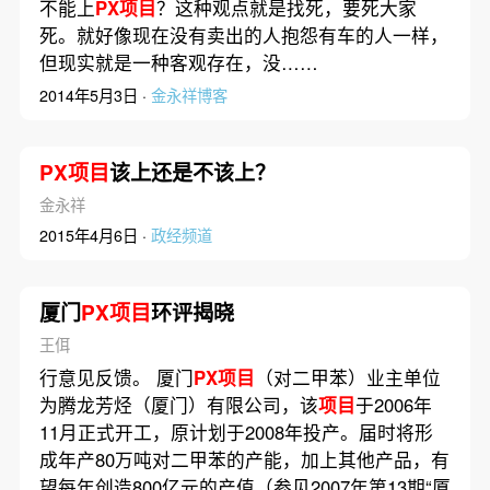
不能上
PX项目
？这种观点就是找死，要死大家
死。就好像现在没有卖出的人抱怨有车的人一样，
但现实就是一种客观存在，没……
2014年5月3日 ·
金永祥博客
PX项目
该上还是不该上？
金永祥
2015年4月6日 ·
政经频道
厦门
PX项目
环评揭晓
王佴
行意见反馈。 厦门
PX项目
（对二甲苯）业主单位
为腾龙芳烃（厦门）有限公司，该
项目
于2006年
11月正式开工，原计划于2008年投产。届时将形
成年产80万吨对二甲苯的产能，加上其他产品，有
望每年创造800亿元的产值（参见2007年第13期“厦