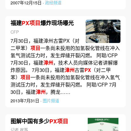
2007年12月15日 ·
政经频道
福建
PX项目
爆炸现场曝光
CFP
7月30日，福建漳州古雷PX（对
二甲苯）
项目
一条尚未投用的加氢裂化管线在冲入
氢气测试压力时，发生焊缝开裂闪燃。 阿聪/CFP
7月30日，福建
漳州
，技术人员向媒体记者讲解爆
炸原因。 7月30日，福建
漳州
古雷
PX
（对二甲
苯）
项目
一条尚未投用的加氢裂化管线在冲入氢气
测试压力时，发生焊缝开裂闪燃。 阿聪/CFP 7月
30日，福建
漳州
，腾龙……
2013年7月31日 ·
图片频道
图解中国有多少
PX项目
记者 崔筝