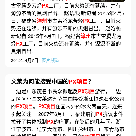
古雷腾龙芳烃
PX
工厂，目前火势还在延续，并有
源源不断的黑烟冒出。 赵晗/财新记者 2015年4月7
日，福建省
漳州
市古雷腾龙芳烃
PX
工厂，目前火
势还在延续，并有源源不断的黑烟冒出。 赵晗/财
新记者 2015年4月7日，福建省
漳州
市古雷腾龙芳
烃
PX
工厂，目前火势还在延续，并有源源不断的
黑烟冒出。……
2015年4月7日 ·
图片频道
文莱为何能接受中国的
PX项目
？
一边是广东茂名市民众掀起反
PX项目
游行，一边
是区区小国文莱达鲁萨兰国接受浙江恒逸石化公司
的
PX项目
。
PX项目
在国内外的冰火两重天，近来
引起关注。 2007年6月1日，福建厦门
PX
抗议事件
拉开了集体抵制
PX
的序幕。在随后的几年间，浙
江宁波市、辽宁大连市、四川彭州市、山东青岛市