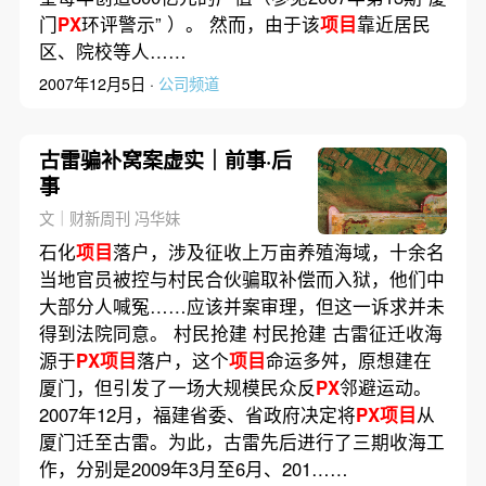
门
PX
环评警示” ）。 然而，由于该
项目
靠近居民
区、院校等人……
2007年12月5日 ·
公司频道
古雷骗补窝案虚实｜前事·后
事
文｜财新周刊 冯华妹
石化
项目
落户，涉及征收上万亩养殖海域，十余名
当地官员被控与村民合伙骗取补偿而入狱，他们中
大部分人喊冤……应该并案审理，但这一诉求并未
得到法院同意。 村民抢建 村民抢建 古雷征迁收海
源于
PX项目
落户，这个
项目
命运多舛，原想建在
厦门，但引发了一场大规模民众反
PX
邻避运动。
2007年12月，福建省委、省政府决定将
PX项目
从
厦门迁至古雷。为此，古雷先后进行了三期收海工
作，分别是2009年3月至6月、201……