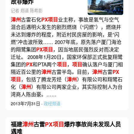
故非爆炸
记者 郑道 陈希影
漳州
古雷石化
PX项目
业主称，事故是氢气与空气
混合后遇明火发生的剧烈燃烧（“闪燃”），燃烧并
未达到爆炸的程度，附近村民房屋的影响，是“闪
燃”冲击波所致…… 2007年底，原先落户厦门海沧
的翔鹭集团
PX项目
，因当地居民强烈反对而决定
迁址。 2008年1月20日，国家环保部正式批复翔鹭
集团的
PX
和PTA两个
项目
，
项目
确认落户与厦门相
隔近百公里的
漳州
古雷半岛。目前，
漳州
古雷
PX
项目
，包括了腾龙芳烃（
漳州
）有限公司和翔鹭石
化（
漳州
）有限公司两家企业，其实际控制人为台
湾商人陈由豪。……
2013年7月31日 ·
政经频道
福建
漳州
古雷
PX项目
爆炸事故尚未发现人员
遇难