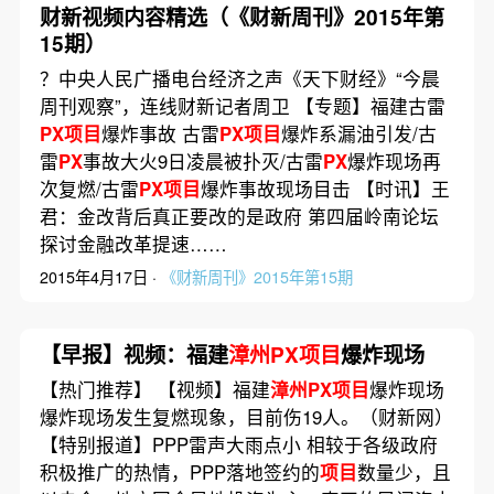
财新视频内容精选（《财新周刊》2015年第
15期）
？中央人民广播电台经济之声《天下财经》“今晨
周刊观察”，连线财新记者周卫 【专题】福建古雷
PX项目
爆炸事故 古雷
PX项目
爆炸系漏油引发/古
雷
PX
事故大火9日凌晨被扑灭/古雷
PX
爆炸现场再
次复燃/古雷
PX项目
爆炸事故现场目击 【时讯】王
君：金改背后真正要改的是政府 第四届岭南论坛
探讨金融改革提速……
2015年4月17日 ·
《财新周刊》2015年第15期
【早报】视频：福建
漳州PX项目
爆炸现场
【热门推荐】 【视频】福建
漳州PX项目
爆炸现场
爆炸现场发生复燃现象，目前伤19人。（财新网）
【特别报道】PPP雷声大雨点小 相较于各级政府
积极推广的热情，PPP落地签约的
项目
数量少，且