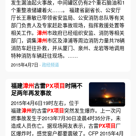
发生漏油起火事故，中间罐区仍有2个重石脑油和1
个重整液储罐着火……。 福建省副省长、公安厅
厅长王惠敏已带领省安监局、公安消防总队等有关
部门负责人及专家赶赴事故现场，指挥救援处置等
相关工作。
漳州
市政府已经组织安监、消防等相关
部门，调集
漳州
市区及漳浦等周边消防力量共78辆
消防车赶往扑救，并从厦门、泉州、龙岩等地调用
特种消防车辆赶往现场。……
2015年4月7日 ·
政经频道
福建
漳州
古雷
PX项目
时隔不
足两年再发事故
2015年4月6日19时左右，位于
福建
漳州
的古雷
PX项目
突然发生爆炸。上一次闪
燃事故发生于2013年7月30日凌晨4时35分许，未
造成人员伤亡。据现场网友表示，古雷
PX项目
厂
区爆炸时，感觉窗户都要震破了。CFP 2015年4月