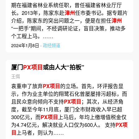
期在福建省林业系统任职，曾任福建省林业厅厅
长。2013年，陈家东赴
漳州
任市委书记。据专题片
介绍，陈家东的突出问题之一，便是在担任
漳州
“一把手”期间，不经调研论证，盲目决策，推动多
个工程上马。……
2024年1月8日 ·
政经频道
厦门
PX项目
或由人大“拍板”
王佴
袁重申了放弃
PX项目
的立场。首先，环评报告显
示，作为业主单位的翔鹭石化曾屡屡排污超标，而
且民众意向倾向不支持
PX项目
；其次，从经济角
度，截至今年11月底，厦门全市财政收入早已超
300亿元，而
PX项目
上马后，年均上缴增值税金仅
为4.74亿元，解决就业人口仅为600人。 支持
PX项
目
上马者，则认为……