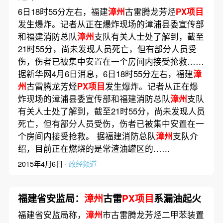
6日18时55分左右，福建
漳州
古雷腾龙芳烃
PX项目
发生爆炸。记者从正在爆炸现场的漳浦县委宣传部
和福建消防总队
漳州
支队有关人士处了解到，截至
21时55分，尚未发现人员死亡，但有部分人员受
伤，伤者已被集中安置在一个房间内接受抢救……
据新华网4月6日消息，6日18时55分左右，福建
漳
州
古雷腾龙芳烃
PX项目
发生爆炸。记者从正在爆
炸现场的漳浦县委宣传部和福建消防总队
漳州
支队
有关人士处了解到，截至21时55分，尚未发现人员
死亡，但有部分人员受伤，伤者已被集中安置在一
个房间内接受抢救。 据福建消防总队
漳州
支队介
绍，目前正在燃烧的是常渣油罐区的……
2015年4月6日 ·
政经频道
福建省安监局：
漳州
古雷
PX项目
系漏油起火
福建省安监局称，
漳州
市古雷腾龙芳烃二甲苯装置