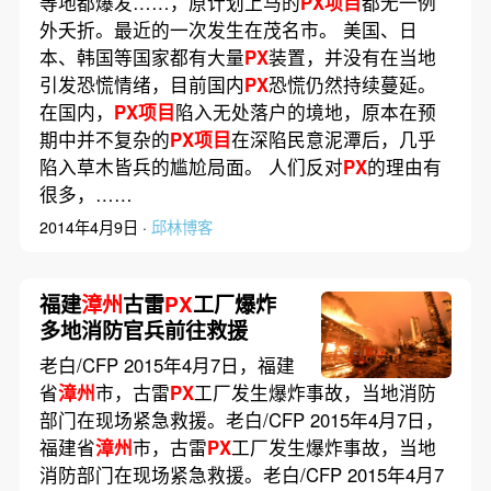
等地都爆发……，原计划上马的
PX项目
都无一例
外夭折。最近的一次发生在茂名市。 美国、日
本、韩国等国家都有大量
PX
装置，并没有在当地
引发恐慌情绪，目前国内
PX
恐慌仍然持续蔓延。
在国内，
PX项目
陷入无处落户的境地，原本在预
期中并不复杂的
PX项目
在深陷民意泥潭后，几乎
陷入草木皆兵的尴尬局面。 人们反对
PX
的理由有
很多，……
2014年4月9日 ·
邱林博客
福建
漳州
古雷
PX
工厂爆炸
多地消防官兵前往救援
老白/CFP 2015年4月7日，福建
省
漳州
市，古雷
PX
工厂发生爆炸事故，当地消防
部门在现场紧急救援。老白/CFP 2015年4月7日，
福建省
漳州
市，古雷
PX
工厂发生爆炸事故，当地
消防部门在现场紧急救援。老白/CFP 2015年4月7