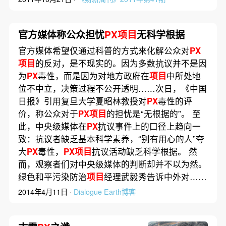
官方媒体称公众担忧
PX项目
无科学根据
官方媒体希望仅通过科普的方式来化解公众对
PX
项目
的反对，是不现实的。因为多数抗议并不是因
为
PX
毒性，而是因为对地方政府在
项目
中所处地
位不中立，决策过程不公开透明……次日，《中国
日报》引用复旦大学夏昭林教授对
PX
毒性的评
价，称公众对于
PX项目
的担忧是“无根据的”。 至
此，中央级媒体在
PX
抗议事件上的口径上趋向一
致：抗议者缺乏基本科学素养，“别有用心的人”夸
大
PX
毒性，
PX项目
抗议活动缺乏科学根据。 然
而，观察者们对中央级媒体的判断却并不以为然。
绿色和平污染防治
项目
经理武毅秀告诉中外对……
2014年4月11日 ·
Dialogue Earth博客