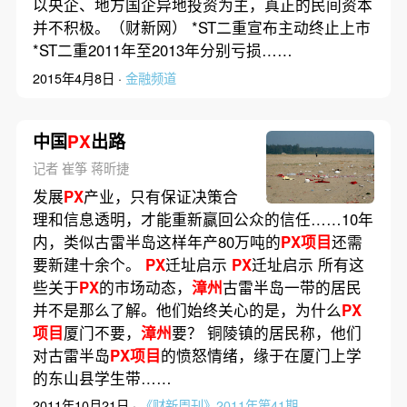
以央企、地方国企异地投资为主，真正的民间资本
并不积极。（财新网） *ST二重宣布主动终止上市
*ST二重2011年至2013年分别亏损……
2015年4月8日 ·
金融频道
中国
PX
出路
记者 崔筝 蒋昕捷
发展
PX
产业，只有保证决策合
理和信息透明，才能重新赢回公众的信任……10年
内，类似古雷半岛这样年产80万吨的
PX项目
还需
要新建十余个。
PX
迁址启示
PX
迁址启示 所有这
些关于
PX
的市场动态，
漳州
古雷半岛一带的居民
并不是那么了解。他们始终关心的是，为什么
PX
项目
厦门不要，
漳州
要？ 铜陵镇的居民称，他们
对古雷半岛
PX项目
的愤怒情绪，缘于在厦门上学
的东山县学生带……
2011年10月21日 ·
《财新周刊》2011年第41期