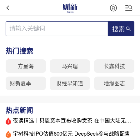
搜索
热门搜索
方星海
马兴瑞
长鑫科技
财新夏季峰会
财经早知道
地缘图志
热点新闻
夜读精选｜贝恩资本宣布收购贡茶 在中国大陆无法注册商标后退出市场
1
宇树科技IPO估值600亿元 DeepSeek参与战略配售
2