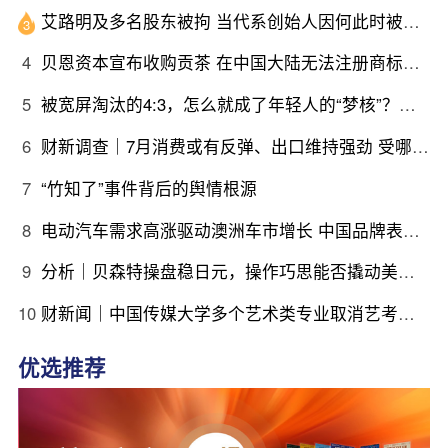
艾路明及多名股东被拘 当代系创始人因何此时被清算
3
4
贝恩资本宣布收购贡茶 在中国大陆无法注册商标后退出市场
5
被宽屏淘汰的4:3，怎么就成了年轻人的“梦核”？｜热点
6
财新调查｜7月消费或有反弹、出口维持强劲 受哪些因素带动？
7
“竹知了”事件背后的舆情根源
8
电动汽车需求高涨驱动澳洲车市增长 中国品牌表现强劲｜出海·汽车
9
分析｜贝森特操盘稳日元，操作巧思能否撬动美日货币基本面
10
财新闻｜中国传媒大学多个艺术类专业取消艺考，将依据考生高考文化课成绩由高到低依次录取
优选推荐