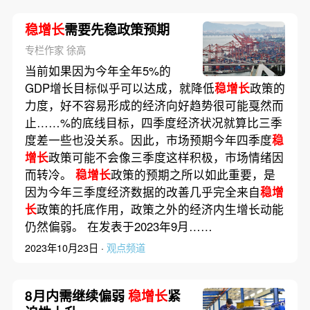
稳增长
需要先稳政策预期
专栏作家 徐高
当前如果因为今年全年5%的
GDP增长目标似乎可以达成，就降低
稳增长
政策的
力度，好不容易形成的经济向好趋势很可能戛然而
止……%的底线目标，四季度经济状况就算比三季
度差一些也没关系。因此，市场预期今年四季度
稳
增长
政策可能不会像三季度这样积极，市场情绪因
而转冷。
稳增长
政策的预期之所以如此重要，是
因为今年三季度经济数据的改善几乎完全来自
稳增
长
政策的托底作用，政策之外的经济内生增长动能
仍然偏弱。 在发表于2023年9月……
2023年10月23日 ·
观点频道
8月内需继续偏弱
稳增长
紧