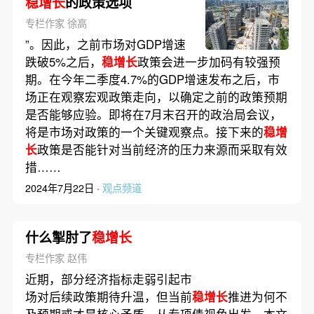
稳增长
的政策选项
专栏作家 徐高
”。因此，之前市场对GDP增速
跌破5%之后，
稳增长
政策会进一步加码有较强预
期。在今年二季度4.7%的GDP增速发布之后，市
场正在观察宏观政策走向，以确定之前的政策预期
是否能够应验。即将在7月末召开的政治局会议，
将是市场对政策的一个关键观察点。接下来的
稳增
长
政策是否能针对当前经济的压力来源而采取有效
措……
2024年7月22日 ·
观点频道
什么掣肘了
稳增长
专栏作家 赵伟
近期，部分经济指标走弱引起市
场对后续政策期待升温，但当前
稳增长
推进为何不