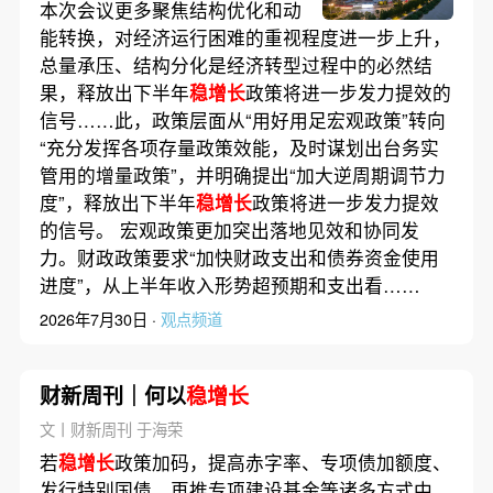
本次会议更多聚焦结构优化和动
能转换，对经济运行困难的重视程度进一步上升，
总量承压、结构分化是经济转型过程中的必然结
果，释放出下半年
稳增长
政策将进一步发力提效的
信号……此，政策层面从“用好用足宏观政策”转向
“充分发挥各项存量政策效能，及时谋划出台务实
管用的增量政策”，并明确提出“加大逆周期调节力
度”，释放出下半年
稳增长
政策将进一步发力提效
的信号。 宏观政策更加突出落地见效和协同发
力。财政政策要求“加快财政支出和债券资金使用
进度”，从上半年收入形势超预期和支出看……
2026年7月30日 ·
观点频道
财新周刊｜何以
稳增长
文丨财新周刊 于海荣
若
稳增长
政策加码，提高赤字率、专项债加额度、
发行特别国债、再推专项建设基金等诸多方式中，