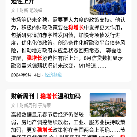
迫性上升
文｜财新 范浅蝉
市场等仍未企稳，需要更大力度的政策支持。他认
为，积极的财政政策要在
稳增长
中发挥更大作用，
包括研究追加赤字增发国债，加快专项债发行进
度，优化化债政策，创造条件化解融资平台债务风
险，推动地方政府从应急状态回归常态。 郭磊也
提醒，
稳增长
紧迫性有所上升，8月信贷数据显示
融资需求偏弱状况尚未改变，M1增速……
2024年9月14日 ·
经济频道
财新周刊｜
稳增长
温和加码
文｜财新周刊 于海荣
高频数据显示春节后经济仍然较
弱，房地产调控继续放松，工业、服务业扶持政策
加码，更多
稳增长
政策将在全国两会上明确……节