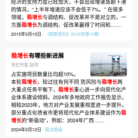
经济的支持力度已经加大，不会出现增速急剧下滑
的情况，“上半年增速应该不会低于7%。” 在很多
领域，
稳增长
与调结构、促改革并不是对立的，一
方面
稳增长
为调结构、促改革赢得了时间和……
2015年3月13日 ·
《财新周刊》2015年第10期
稳增长
有哪些新进展
专栏作家 赵伟
占实施项目数量比均超10%。
本轮
稳增长
，较过往有何不同 防风险与
稳增长
两
大重点任务平衡下，
稳增长
重心进一步向现代化产
业体系建设倾斜。2024年多地政府工作报告显示，
相较2023年，地方对产业发展重视度进一步提升。
部分重点化债省市更将现代化产业体系建设作为
稳
增长
的“新驱动”，例如：2024年广西……
2024年3月12日 ·
观点频道