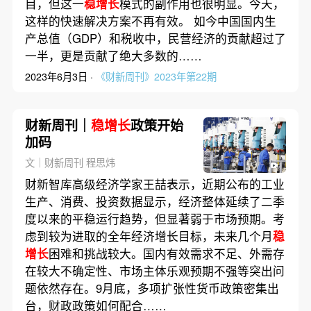
目，但这一
稳增长
模式的副作用也很明显。今天，
这样的快速解决方案不再有效。 如今中国国内生
产总值（GDP）和税收中，民营经济的贡献超过了
一半，更是贡献了绝大多数的……
2023年6月3日 ·
《财新周刊》2023年第22期
财新周刊｜
稳增长
政策开始
加码
文｜财新周刊 程思炜
财新智库高级经济学家王喆表示，近期公布的工业
生产、消费、投资数据显示，经济整体延续了二季
度以来的平稳运行趋势，但显著弱于市场预期。考
虑到较为进取的全年经济增长目标，未来几个月
稳
增长
困难和挑战较大。国内有效需求不足、外需存
在较大不确定性、市场主体乐观预期不强等突出问
题依然存在。9月底，多项扩张性货币政策密集出
台，财政政策如何配合……