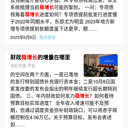
及预期或才是核心矛盾。从专项债视角出发，本文
系统梳理当前
稳增长
可能的掣肘。 一问：专项债
视角看
稳增长
进度如何？专项债提前批发行进度慢
于2022年同期水平，东部尤为明显 2023年地方新
增专项债提前批额度虽下达更早、额……
2023年6月9日 ·
观点频道
财政
稳增长
的增量在哪里
专栏作家 芦哲
的空间在两个方面，一是已落地
的发行特别国债补充银行资本金；二是10月8日国
家发改委的发布会指出的明年继续发行超长期特别
国债。 三、年内财政如何发力
稳增长
？如何看待
预算目标实现进度？ 全年收入增速可能不及预
期，但通过调度资金弥补财政缺口，可以将赤字规
模控制在4.06万亿。关于预算目标，发布会表述
如……