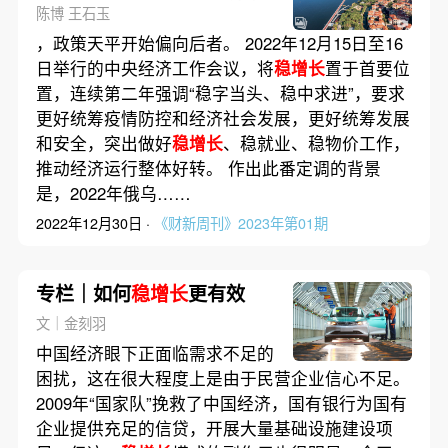
陈博 王石玉
，政策天平开始偏向后者。 2022年12月15日至16
日举行的中央经济工作会议，将
稳增长
置于首要位
置，连续第二年强调“稳字当头、稳中求进”，要求
更好统筹疫情防控和经济社会发展，更好统筹发展
和安全，突出做好
稳增长
、稳就业、稳物价工作，
推动经济运行整体好转。 作出此番定调的背景
是，2022年俄乌……
2022年12月30日 ·
《财新周刊》2023年第01期
专栏｜如何
稳增长
更有效
文｜金刻羽
中国经济眼下正面临需求不足的
困扰，这在很大程度上是由于民营企业信心不足。
2009年“国家队”挽救了中国经济，国有银行为国有
企业提供充足的信贷，开展大量基础设施建设项