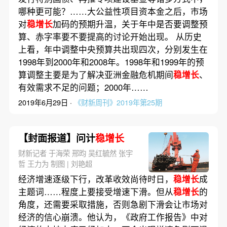
哪种更可能？……大公益性项目资本金之后，市场
对
稳增长
加码的预期升温，关于年中是否要调整预
算、赤字率要不要提高的讨论开始出现。 从历史
上看，年中调整中央预算共出现四次，分别发生在
1998年到2000年和2008年。1998年和1999年的预
算调整主要是为了解决亚洲金融危机期间
稳增长
、
有效需求不足的问题；2000年……
2019年6月29日 ·
《财新周刊》2019年第25期
【封面报道】问计
稳增长
财新记者 于海荣 邢昀 吴红毓然 张宇
哲 王力为 制图 | 刘艳超
经济增速逐级下行，改革收效尚待时日，
稳增长
成
主题词……程度上要接受增速下滑。但从
稳增长
的
角度，还需要采取措施，否则急剧下滑会让市场对
经济的信心崩溃。他认为，《政府工作报告》中对