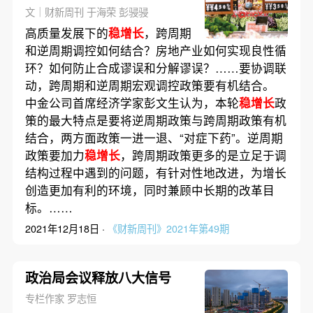
文｜财新周刊 于海荣 彭骎骎
高质量发展下的
稳增长
，跨周期
和逆周期调控如何结合？房地产业如何实现良性循
环？如何防止合成谬误和分解谬误？……要协调联
动，跨周期和逆周期宏观调控政策要有机结合。
中金公司首席经济学家彭文生认为，本轮
稳增长
政
策的最大特点是要将逆周期政策与跨周期政策有机
结合，两方面政策一进一退、“对症下药”。逆周期
政策要加力
稳增长
，跨周期政策更多的是立足于调
结构过程中遇到的问题，有针对性地改进，为增长
创造更加有利的环境，同时兼顾中长期的改革目
标。……
2021年12月18日 ·
《财新周刊》2021年第49期
政治局会议释放八大信号
专栏作家 罗志恒