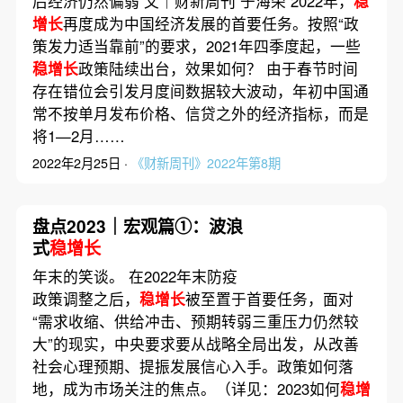
后经济仍然偏弱 文｜财新周刊 于海荣 2022年，
稳
增长
再度成为中国经济发展的首要任务。按照“政
策发力适当靠前”的要求，2021年四季度起，一些
稳增长
政策陆续出台，效果如何？ 由于春节时间
存在错位会引发月度间数据较大波动，年初中国通
常不按单月发布价格、信贷之外的经济指标，而是
将1—2月……
2022年2月25日 ·
《财新周刊》2022年第8期
盘点2023｜宏观篇①：波浪
式
稳增长
年末的笑谈。 在2022年末防疫
政策调整之后，
稳增长
被至置于首要任务，面对
“需求收缩、供给冲击、预期转弱三重压力仍然较
大”的现实，中央要求要从战略全局出发，从改善
社会心理预期、提振发展信心入手。政策如何落
地，成为市场关注的焦点。（详见：2023如何
稳增