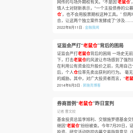
网传的与场外期权有关。“不是因‘
老鼠仓
情人士对财新表示，“一个主投债券的公募
仓
’，也不会用股票期权这种工具。” 但
合，让这两个独立案件发酵成了“涉及…
2022年8月11日 ·
金融我闻
证监会严打“
老鼠仓
”背后的困局
证监会严打
老鼠仓
背后的困局 一场史无
下，打击
老鼠仓
的风波让市场感到了强烈
在利用公有资金拉升股价之前，先用自己
后，个人
仓
位率先卖出获利的行为。 毫无
的威胁。其中，对广大投资者而言，“
老
2014年6月3日 ·
郭施亮博客
券商首例“
老鼠仓
”昨日宣判
记者 曹文姣
基金投资总监李旭利、交银施罗德基金交
继因“
老鼠仓
”纷纷被查。今年7月20日
投资、研究活动防控内幕交易指导意见（