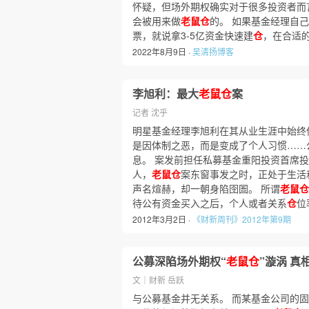
怀疑，但场外期权确实对于很多投资者而
会被用来做
老鼠仓
的。 如果基金经理自
票，就说拿3-5亿资金快速建
仓
，在合适
2022年8月9日 ·
吴清扬博客
李旭利：最大
老鼠仓
案
记者 沈乎
明星基金经理李旭利在其从业生涯中始终
是因体制之恶，而是变成了个人习惯……
息。 案发前担任私募基金重阳投资首席投
人，
老鼠仓
案东窗事发之时，正处于生活
声名煊赫，却一朝身陷囹圄。 所谓
老鼠仓
待公有资金买入之后，个人或者关系
仓
位
2012年3月2日 ·
《财新周刊》2012年第9期
公募深陷场外期权“
老鼠仓
”漩涡 真
文｜财新 岳跃
与公募基金并无关系。 而某基金公司的