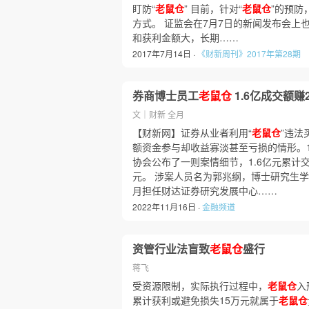
盯防“
老鼠仓
” 目前，针对“
老鼠仓
”的预防
方式。 证监会在7月7日的新闻发布会上
和获利金额大，长期……
2017年7月14日 ·
《财新周刊》2017年第28期
券商博士员工
老鼠仓
1.6亿成交额赚2
文｜财新 全月
【财新网】证券从业者利用“
老鼠仓
”违法
额资金参与却收益寡淡甚至亏损的情形。1
协会公布了一则案情细节，1.6亿元累计
元。 涉案人员名为郭兆纲，博士研究生学历，
月担任财达证券研究发展中心……
2022年11月16日 ·
金融频道
资管行业法盲致
老鼠仓
盛行
蒋飞
受资源限制，实际执行过程中，
老鼠仓
入
累计获利或避免损失15万元就属于
老鼠仓