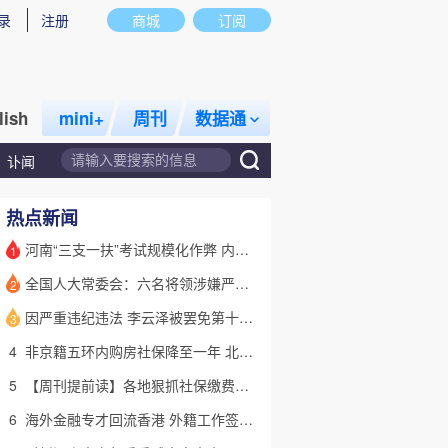
录
注册
商城
订阅
lish
mini+
周刊
数据通
讣闻
热点新闻
河南“三支一扶”考试规模化作弊 内外勾结提前获取试卷
1
全国人大常委会：六名将领涉嫌严重违纪违法 被罢免全国人大代表
2
话题
特别呈现
私房课
因严重违纪违法 李云泽被罢免第十四届全国人大代表职务
3
4
非京籍五环内购房社保降至一年 北京市公积金最高可贷340万元
5
【周刊提前读】各地狠抓社保缴费基数 合规与企业减负如何平衡？
6
海外金融专才回流香港 外籍工作签证翻倍