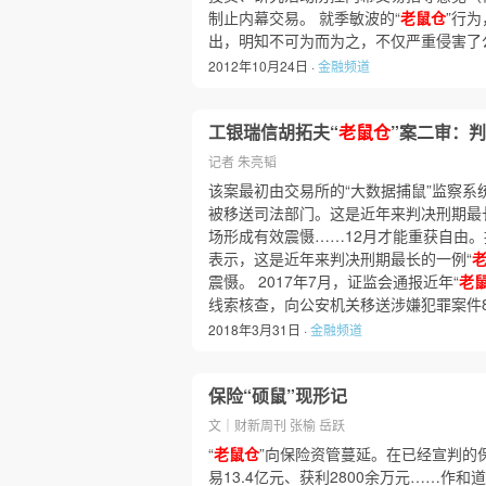
制止内幕交易。 就季敏波的“
老鼠仓
”行
出，明知不可为而为之，不仅严重侵害了
2012年10月24日 ·
金融频道
工银瑞信胡拓夫“
老鼠仓
”案二审：
记者 朱亮韬
该案最初由交易所的“大数据捕鼠”监察系
被移送司法部门。这是近年来判决刑期最
场形成有效震慑……12月才能重获自由
表示，这是近年来判决刑期最长的一例“
震慑。 2017年7月，证监会通报近年“
老
线索核查，向公安机关移送涉嫌犯罪案件8
2018年3月31日 ·
金融频道
保险“硕鼠”现形记
文｜财新周刊 张榆 岳跃
“
老鼠仓
”向保险资管蔓延。在已经宣判的
易13.4亿元、获利2800余万元……作