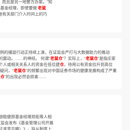
’，而且是另一地警方办案，”知
基金经理，即使要做‘
老鼠
两地有关部门介入时间上的巧
…
前例的捕鼠行动正持续上演，在证监会严打与大数据助力的推动
的震动。……的神经。 何谓“
老鼠仓
”？实际上，“
老鼠仓
”是指庄家
个人或相关关系人的资金在低位建
仓
，待用公有资金拉升到高位
疑问，“
老鼠仓
”的频繁出现对中国证券市场的健康发展构成了严重
鼠仓
”的出现必然会损害……
银稳健原基金经理郑拓等人相
，证监会发布《基金管理公司开展
征求意见稿）》，拟从制度上