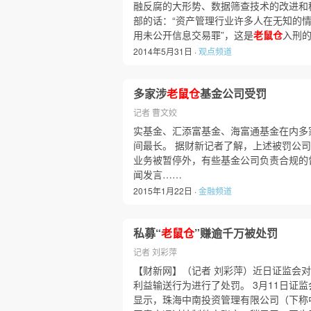
融反腐的大形势、数据筛查技术的改进和
部的话：“资产管理行业许多人在无知的情
用未公开信息交易罪”，这是
老鼠仓
入刑
2014年5月31日 ·
观点频道
多家涉
老鼠仓
基金公司受罚
记者 曹文姣
实基金、汇添富基金、海富通基金在内多
间最长。 据财新记者了解，上述被罚公
业务被暂停外，有些基金公司负责合规的督
闻发言……
2015年1月22日 ·
金融频道
私募“
老鼠仓
”赚逾千万被处罚
记者 刘彩萍
【财新网】（记者 刘彩萍）近日证监会对
利益输送行为进行了处罚。 3月11日证
显示，珠海中南投资管理有限公司（下称