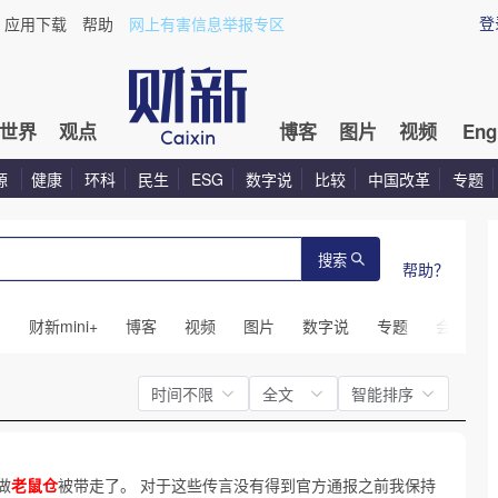
登
应用下载
帮助
网上有害信息举报专区
世界
观点
博客
图片
视频
Eng
源
健康
环科
民生
ESG
数字说
比较
中国改革
专题
搜索
帮助？
闻
财新mini+
博客
视频
图片
数字说
专题
会议
时间不限
全文
智能排序
做
老鼠仓
被带走了。 对于这些传言没有得到官方通报之前我保持