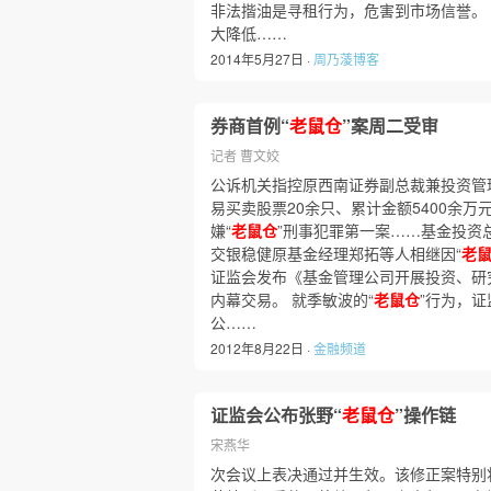
非法揩油是寻租行为，危害到市场信誉。
大降低……
2014年5月27日 ·
周乃蓤博客
券商首例“
老鼠仓
”案周二受审
记者 曹文姣
公诉机关指控原西南证券副总裁兼投资管
易买卖股票20余只、累计金额5400余
嫌“
老鼠仓
”刑事犯罪第一案……基金投资
交银稳健原基金经理郑拓等人相继因“
老
证监会发布《基金管理公司开展投资、研
内幕交易。 就季敏波的“
老鼠仓
”行为，
公……
2012年8月22日 ·
金融频道
证监会公布张野“
老鼠仓
”操作链
宋燕华
次会议上表决通过并生效。该修正案特别