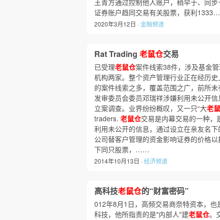
王青方通过控制他人账户，稍早于、同步于
证券账户趋同交易有关股票，获利1333
2020年3月12日 ·
金融频道
Rat Trading
老鼠仓
交易
已受理
老鼠仓
案件线索38件，涉及基金
机构两家。整个资产管理行业正在经历史上
的案件线索之多，覆盖范围之广，前所未有
发审委员会委员邓瑞祥涉嫌利用未公开信
立案调查。业界纷纷概叹，又一只“大
老
traders.
老鼠仓
交易是内幕交易的一种，
利用未公开的信息，通过设立在亲友名下
公司替客户管理的资金影响证券的价格以
下同只股票，……
2014年10月13日 ·
经济频道
高科技
老鼠仓
的“财富密码”
012年8月1日，高频交易商奈特资本，也
科技，他所指责的是"内部人"建
老鼠仓
。