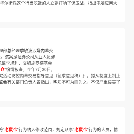
 华尔街靠这个行当吃饭的人立刻打响了保卫战，指出电脑应用大
理部总经理季敏波涉嫌内幕交
万元。该案是证券公司从业人员涉
总监李旭利、交银施罗德基金
鼠仓
”纷纷被查。今年7月20日，
究活动防控内幕交易指导意见（征求意见稿）》，拟从制度上制止
证监会有关部门负责人曾指出，明知不可为而为之，不仅严重侵害了
将“
老鼠仓
”行为纳入修改范围，规定从事“
老鼠仓
”行为的人员，情