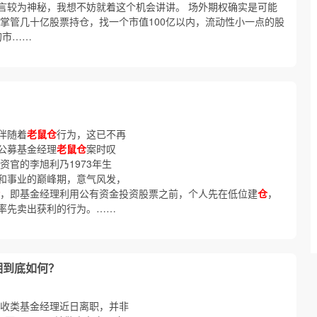
言较为神秘，我想不妨就着这个机会讲讲。 场外期权确实是可能
己掌管几十亿股票持仓，找一个市值100亿以内，流动性小一点的股
的市……
伴随着
老鼠仓
行为，这已不再
公募基金经理
老鼠仓
案时叹
资官的李旭利乃1973年生
和事业的巅峰期，意气风发，
，即基金经理利用公有资金投资股票之前，个人先在低位建
仓
，
率先卖出获利的行为。……
相到底如何？
固收类基金经理近日离职，并非