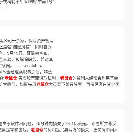
或稍晚于所管理的“中南1号”
……
管理公司十余家，保险资产管理
最强“捕鼠风暴”，同时查办
。9月19日，证监会宣布，
息交易，被解除职务，并对其
鼠
”落网。……to catch rat
是基金经理乘职务之便，非法
的“
老鼠仓
”买卖股票而谋取私利。
老鼠仓
的控制人经常会利用基金
扩大收益，如事先用
老鼠仓
大量买下某只股票，再操纵客户资金买
是由于软件出问题，45分钟内损失了34.4亿美元。 路易斯并非反
交易是零和游戏，
老鼠仓
的利润是买卖两方的损失，更何况中间人