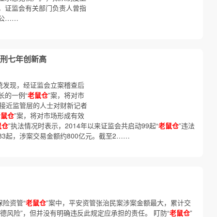
为，证监会有关部门负责人曾指
公……
判刑七年创新高
统发现，经证监会立案稽查后
长的一例“
老鼠仓
”案，将对市
。接近监管层的人士对财新记者
老鼠仓
”案，将对市场形成有效
鼠仓
”执法情况时表示，2014年以来证监会共启动99起“
老鼠仓
”违法
3起，涉案交易金额约800亿元。截至2……
保险资管“
老鼠仓
”案中，平安资管张治民案涉案金额最大，累计交
和道德风险”，但并没有明确违反此规定应承担的责任。 盯防“
老鼠仓
”