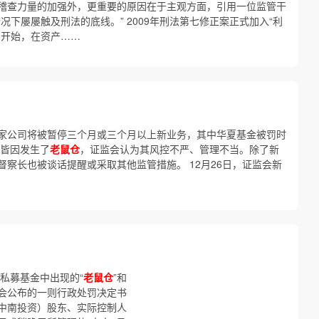
稽查力量的加强外，更重要的原因在于主观方面，引用一位监管干
况下屡屡触及刑法的底线。” 2009年刑法第七修正案正式加入“利
的开始，在资产……
家公司将被暂停三个月或三个月以上新业务，其中华夏基金被罚时
司皆因发生了
老鼠仓
，证监会认为其风控不严、管理不当。除了新
察长也被谈话提醒或采取其他监管措施。 12月26日，证监会新
私募基金中出现的“
老鼠仓
”和
监会公布的一则行政处罚决定书
中南投资）股东、实际控制人