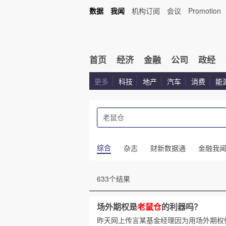
数据
我闻
机构订阅
会议
Promotion
首页
经济
金融
公司
政经
更多
科技
地产
汽车
消费
能
综合
杂志
财新数据通
金融我
633个结果
场外期权是
老鼠仓
的利器吗？
昨天网上传言某基金经理因为用场外期权