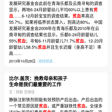
发展研究基金会此前在青海乐都及云南寻甸的调查
显示，两地6-24月龄婴幼儿平均60%以上患有
贫
血
……6-12月龄宝宝的调查结果。
贫血
率高达
55.7%，如果将临界状态算入，则高达80%。 中国
发展研究基金会2009年在青海乐都及2010年在云
南寻甸的调查结果也显示，乐都6-24月龄婴幼儿
55%
贫血
；寻甸6-11月龄婴儿71.7%
贫血
，12-23月
龄婴幼儿58.5%
贫血
并且生长迟缓（身高不足）率
高……
2013年10月28日 ·
政经频道
比尔·盖茨：挽救母亲和孩子
生命是我们最重要的工作
文｜财新 范俏佳
静脉注射铁剂则能有效预防产后出血。产后出血的
一个常见原因是
贫血
，或严重缺铁性
贫血
。全球多
达37%的孕妇患有
贫血
症。在南亚的一些地区，这