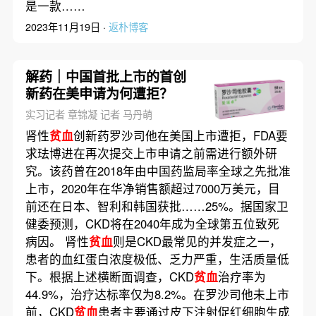
是一款……
2023年11月19日 ·
返朴博客
解药｜中国首批上市的首创
新药在美申请为何遭拒？
实习记者 章锦凝 记者 马丹萌
肾性
贫血
创新药罗沙司他在美国上市遭拒，FDA要
求珐博进在再次提交上市申请之前需进行额外研
究。该药曾在2018年由中国药监局率全球之先批准
上市，2020年在华净销售额超过7000万美元，目
前还在日本、智利和韩国获批……25%。据国家卫
健委预测，CKD将在2040年成为全球第五位致死
病因。 肾性
贫血
则是CKD最常见的并发症之一，
患者的血红蛋白浓度极低、乏力严重，生活质量低
下。根据上述横断面调查，CKD
贫血
治疗率为
44.9%，治疗达标率仅为8.2%。在罗沙司他未上市
前，CKD
贫血
患者主要通过皮下注射促红细胞生成