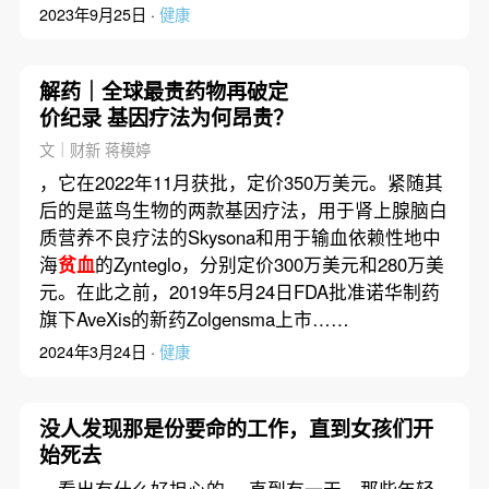
2023年9月25日 ·
健康
解药｜全球最贵药物再破定
价纪录 基因疗法为何昂贵？
文｜财新 蒋模婷
，它在2022年11月获批，定价350万美元。紧随其
后的是蓝鸟生物的两款基因疗法，用于肾上腺脑白
质营养不良疗法的Skysona和用于输血依赖性地中
海
贫血
的Zynteglo，分别定价300万美元和280万美
元。在此之前，2019年5月24日FDA批准诺华制药
旗下AveXis的新药Zolgensma上市……
2024年3月24日 ·
健康
没人发现那是份要命的工作，直到女孩们开
始死去