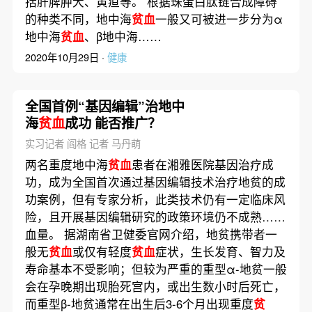
括肝脾肿大、黄疸等。 根据珠蛋白肽链合成障碍
的种类不同，地中海
贫血
一般又可被进一步分为α
地中海
贫血
、β地中海……
2020年10月29日 ·
健康
全国首例“基因编辑”治地中
海
贫血
成功 能否推广？
实习记者 阎格 记者 马丹萌
两名重度地中海
贫血
患者在湘雅医院基因治疗成
功，成为全国首次通过基因编辑技术治疗地贫的成
功案例，但有专家分析，此类技术仍有一定临床风
险，且开展基因编辑研究的政策环境仍不成熟……
血量。 据湖南省卫健委官网介绍，地贫携带者一
般无
贫血
或仅有轻度
贫血
症状，生长发育、智力及
寿命基本不受影响；但较为严重的重型α-地贫一般
会在孕晚期出现胎死宫内，或出生数小时后死亡，
而重型β-地贫通常在出生后3-6个月出现重度
贫