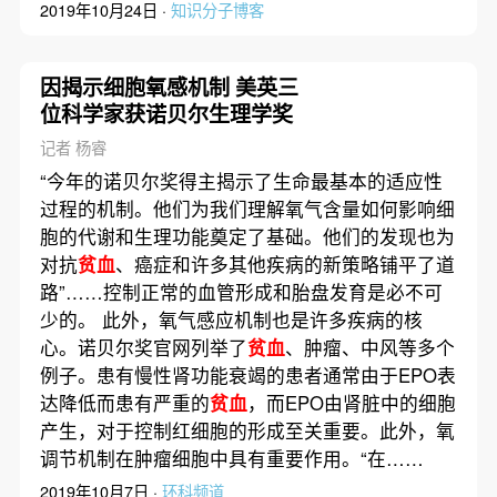
2019年10月24日 ·
知识分子博客
因揭示细胞氧感机制 美英三
位科学家获诺贝尔生理学奖
记者 杨睿
“今年的诺贝尔奖得主揭示了生命最基本的适应性
过程的机制。他们为我们理解氧气含量如何影响细
胞的代谢和生理功能奠定了基础。他们的发现也为
对抗
贫血
、癌症和许多其他疾病的新策略铺平了道
路”……控制正常的血管形成和胎盘发育是必不可
少的。 此外，氧气感应机制也是许多疾病的核
心。诺贝尔奖官网列举了
贫血
、肿瘤、中风等多个
例子。患有慢性肾功能衰竭的患者通常由于EPO表
达降低而患有严重的
贫血
，而EPO由肾脏中的细胞
产生，对于控制红细胞的形成至关重要。此外，氧
调节机制在肿瘤细胞中具有重要作用。“在……
2019年10月7日 ·
环科频道