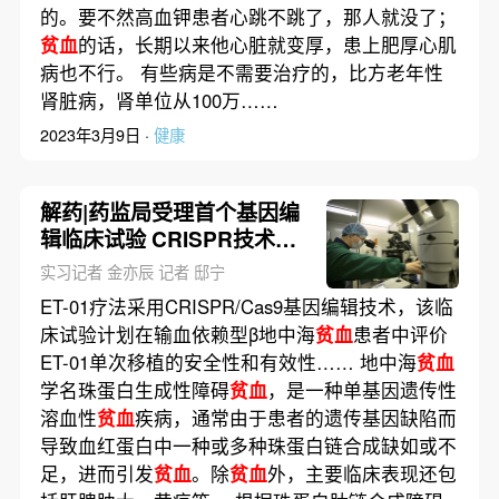
的。要不然高血钾患者心跳不跳了，那人就没了；
贫血
的话，长期以来他心脏就变厚，患上肥厚心肌
病也不行。 有些病是不需要治疗的，比方老年性
肾脏病，肾单位从100万……
2023年3月9日 ·
健康
解药|药监局受理首个基因编
辑临床试验 CRISPR技术来
了？
实习记者 金亦辰 记者 邸宁
ET-01疗法采用CRISPR/Cas9基因编辑技术，该临
床试验计划在输血依赖型β地中海
贫血
患者中评价
ET-01单次移植的安全性和有效性…… 地中海
贫血
学名珠蛋白生成性障碍
贫血
，是一种单基因遗传性
溶血性
贫血
疾病，通常由于患者的遗传基因缺陷而
导致血红蛋白中一种或多种珠蛋白链合成缺如或不
足，进而引发
贫血
。除
贫血
外，主要临床表现还包