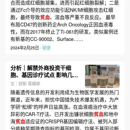
合而造成红细胞凝集，进而引起红细胞裂解；二是
通过Fc介导的效应功能引起NK/Mf细胞攻击红细
胞，最终导致
贫血
、溶血等严重不良反应。 最早
布局CD47的创新药企Arch Oncology正因血液毒
性，而在2017年终止了Ti-061的研发。类似案例还
有新基的CC-90002、Surface……
2024年2月25日 ·
健康
分析｜解禁外商投资干细
胞、基因诊疗试点 影响几
何？
文｜财新 蒋模婷
随着遗传信息的开发利用成为生物医学发展的热门
赛道，近年来，担忧中国错失技术爆发机遇，为产
学研“松绑”的呼声日益高涨。在血液癌治疗中大放
异彩的CAR-T疗法、已开发出镰状细胞
贫血
和地中
海
贫血
适应证的CRISPR基因编辑疗法、被列入部
分癌种早期筛查指标的基因检测，均属于基因诊断