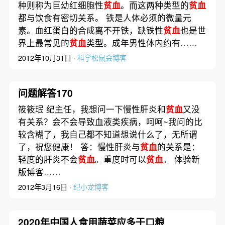
种则称为巨幼红细胞性
贫血
。而这两种类型的
贫血
都与饮食有密切关系。 铁是人体必须的微量元
素。血红蛋白的合成离不开铁，缺铁性
贫血
也是世
界上最常见的
贫血
类型。成年男性体内约有……
2012年10月31日 ·
科学松鼠会博客
问题解答170
筱筱珉 纪主任，我想问一下慢性肝炎和
贫血
又没
有关系？会不会导致血液类疾病，呵呵~我问的比
较含糊了，我自己都不知道想说什么了，无所谓
了，祝您健康！ 答：慢性肝炎与
贫血
的关系是：
轻度的肝炎不会
贫血
。重度时可以
贫血
。 体验新
版博客……
2012年3月16日 ·
纪小龙博客
2020年中国人食用蔬菜应多于口粮