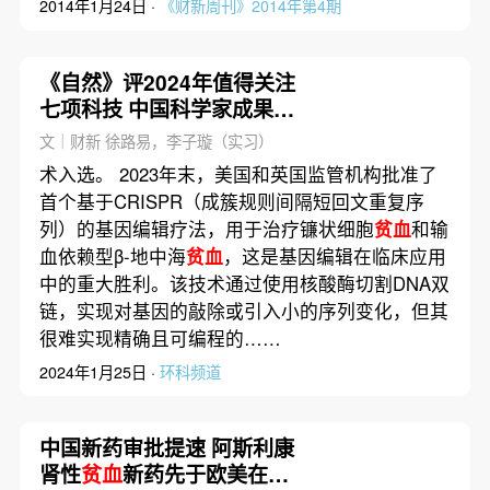
2014年1月24日 ·
《财新周刊》2014年第4期
《自然》评2024年值得关注
七项科技 中国科学家成果入
选
文｜财新 徐路易，李子璇（实习）
术入选。 2023年末，美国和英国监管机构批准了
首个基于CRISPR（成簇规则间隔短回文重复序
列）的基因编辑疗法，用于治疗镰状细胞
贫血
和输
血依赖型β-地中海
贫血
，这是基因编辑在临床应用
中的重大胜利。该技术通过使用核酸酶切割DNA双
链，实现对基因的敲除或引入小的序列变化，但其
很难实现精确且可编程的……
2024年1月25日 ·
环科频道
中国新药审批提速 阿斯利康
肾性
贫血
新药先于欧美在华