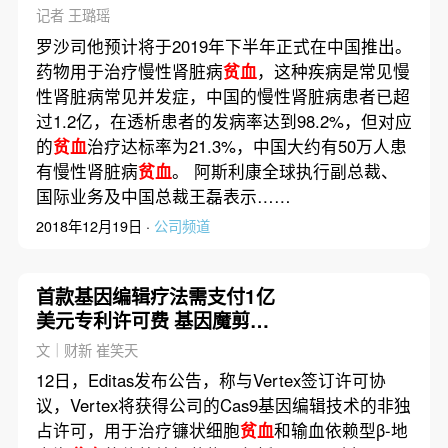
上市
记者 王璐瑶
罗沙司他预计将于2019年下半年正式在中国推出。
药物用于治疗慢性肾脏病
贫血
，这种疾病是常见慢
性肾脏病常见并发症，中国的慢性肾脏病患者已超
过1.2亿，在透析患者的发病率达到98.2%，但对应
的
贫血
治疗达标率为21.3%，中国大约有50万人患
有慢性肾脏病
贫血
。 阿斯利康全球执行副总裁、
国际业务及中国总裁王磊表示……
2018年12月19日 ·
公司频道
首款基因编辑疗法需支付1亿
美元专利许可费 基因魔剪如
何推广？
文｜财新 崔笑天
12日，Editas发布公告，称与Vertex签订许可协
议，Vertex将获得公司的Cas9基因编辑技术的非独
占许可，用于治疗镰状细胞
贫血
和输血依赖型β-地