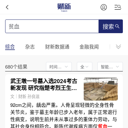
搜索
综合
杂志
财新数据通
金融我闻
财新mini
680个结果
时间不限
全文
智能排序
武王墩一号墓入选2024考古
新发现 研究指楚考烈王生前
龋齿
贫血
文｜财新 孙良滋
92cm之间，龋齿严重。人骨呈现轻微的全身性骨
关节炎，鉴于墓主年龄已步入老年，属于正常退行
性病变，说明生前并未从事过多的重体力劳动，与
其社会身份相符合。新陈代谢疾病方面仅
贫血
一