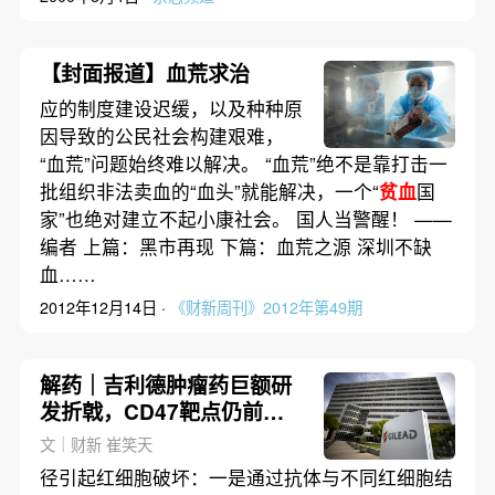
【封面报道】血荒求治
应的制度建设迟缓，以及种种原
因导致的公民社会构建艰难，
“血荒”问题始终难以解决。 “血荒”绝不是靠打击一
批组织非法卖血的“血头”就能解决，一个“
贫血
国
家”也绝对建立不起小康社会。 国人当警醒！ ——
编者 上篇：黑市再现 下篇：血荒之源 深圳不缺
血……
2012年12月14日 ·
《财新周刊》2012年第49期
解药｜吉利德肿瘤药巨额研
发折戟，CD47靶点仍前赴
后继
文｜财新 崔笑天
径引起红细胞破坏：一是通过抗体与不同红细胞结