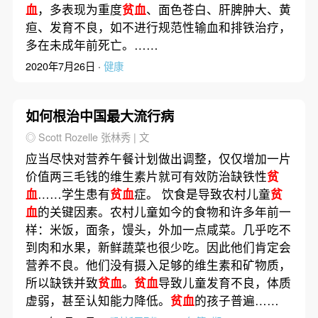
血
，多表现为重度
贫血
、面色苍白、肝脾肿大、黄
疸、发育不良，如不进行规范性输血和排铁治疗，
多在未成年前死亡。……
2020年7月26日 ·
健康
如何根治中国最大流行病
◎ Scott Rozelle 张林秀 | 文
应当尽快对营养午餐计划做出调整，仅仅增加一片
价值两三毛钱的维生素片就可有效防治缺铁性
贫
血
……学生患有
贫血
症。 饮食是导致农村儿童
贫
血
的关键因素。农村儿童如今的食物和许多年前一
样：米饭，面条，馒头，外加一点咸菜。几乎吃不
到肉和水果，新鲜蔬菜也很少吃。因此他们肯定会
营养不良。他们没有摄入足够的维生素和矿物质，
所以缺铁并致
贫血
。
贫血
导致儿童发育不良，体质
虚弱，甚至认知能力降低。
贫血
的孩子普遍……