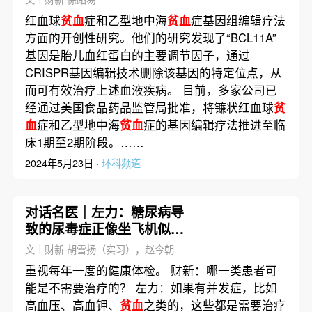
红血球
贫血
症和乙型地中海
贫血
症基因组编辑疗法
方面的开创性研究。他们的研究发现了“BCL11A”
基因是胎儿血红蛋白的主要调节因子，通过
CRISPR基因编辑技术删除该基因的特定位点，从
而可有效治疗上述血液疾病。 目前，多家公司已
经通过美国食品药品监管局批准，将镰状红血球
贫
血
症和乙型地中海
贫血
症的基因编辑疗法推进至临
床1期至2期阶段。……
2024年5月23日 ·
环科频道
对话名医｜左力：糖尿病导
致的尿毒症正像坐飞机似的
往上涨
文｜财新 胡雪扬（实习），赵今朝
重视每年一度的健康体检。 财新：哪一类患者可
能是不需要治疗的？ 左力：如果有并发症，比如
高血压、高血钾、
贫血
之类的，这些都是需要治疗