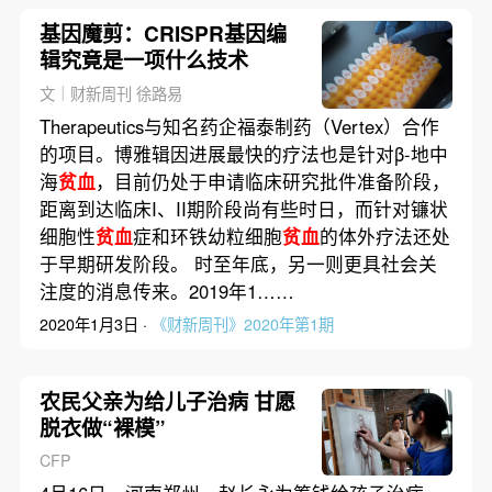
基因魔剪：CRISPR基因编
辑究竟是一项什么技术
文｜财新周刊 徐路易
Therapeutics与知名药企福泰制药（Vertex）合作
的项目。博雅辑因进展最快的疗法也是针对β-地中
海
贫血
，目前仍处于申请临床研究批件准备阶段，
距离到达临床I、II期阶段尚有些时日，而针对镰状
细胞性
贫血
症和环铁幼粒细胞
贫血
的体外疗法还处
于早期研发阶段。 时至年底，另一则更具社会关
注度的消息传来。2019年1……
2020年1月3日 ·
《财新周刊》2020年第1期
农民父亲为给儿子治病 甘愿
脱衣做“裸模”
CFP