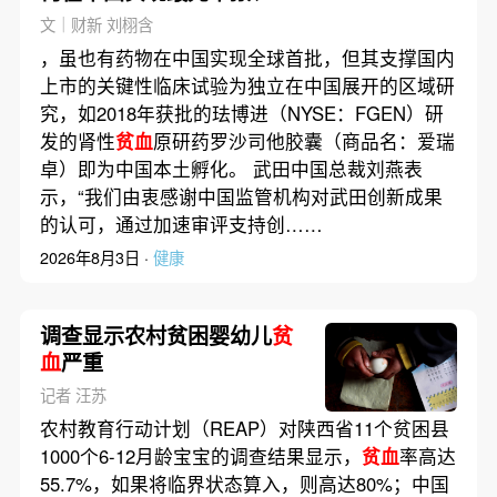
先获批？
文｜财新 刘栩含
，虽也有药物在中国实现全球首批，但其支撑国内
上市的关键性临床试验为独立在中国展开的区域研
究，如2018年获批的珐博进（NYSE：FGEN）研
发的肾性
贫血
原研药罗沙司他胶囊（商品名：爱瑞
卓）即为中国本土孵化。 武田中国总裁刘燕表
示，“我们由衷感谢中国监管机构对武田创新成果
的认可，通过加速审评支持创……
2026年8月3日 ·
健康
调查显示农村贫困婴幼儿
贫
血
严重
记者 汪苏
农村教育行动计划（REAP）对陕西省11个贫困县
1000个6-12月龄宝宝的调查结果显示，
贫血
率高达
55.7%，如果将临界状态算入，则高达80%；中国