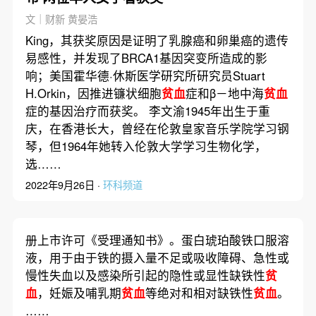
文｜财新 黄晏浩
King，其获奖原因是证明了乳腺癌和卵巢癌的遗传
易感性，并发现了BRCA1基因突变所造成的影
响；美国霍华德·休斯医学研究所研究员Stuart
H.Orkin，因推进镰状细胞
贫血
症和β－地中海
贫血
症的基因治疗而获奖。 李文渝1945年出生于重
庆，在香港长大，曾经在伦敦皇家音乐学院学习钢
琴，但1964年她转入伦敦大学学习生物化学，
选……
2022年9月26日 ·
环科频道
册上市许可《受理通知书》。蛋白琥珀酸铁口服溶
液，用于由于铁的摄入量不足或吸收障碍、急性或
慢性失血以及感染所引起的隐性或显性缺铁性
贫
血
，妊娠及哺乳期
贫血
等绝对和相对缺铁性
贫血
。
……