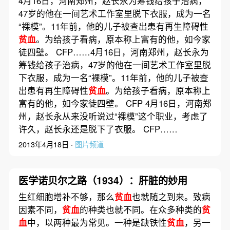
4月16日，河南郑州，赵长永为筹钱给孩子治病，
47岁的他在一间艺术工作室里脱下衣服，成为一名
“裸模”。11年前，他的儿子被查出患有再生障碍性
贫血
。为给孩子看病，原本称上富有的他，如今家
徒四壁。 CFP……4月16日，河南郑州，赵长永为
筹钱给孩子治病，47岁的他在一间艺术工作室里脱
下衣服，成为一名“裸模”。11年前，他的儿子被查
出患有再生障碍性
贫血
。为给孩子看病，原本称上
富有的他，如今家徒四壁。 CFP 4月16日，河南郑
州，赵长永从来没听说过“裸模”这个职业，考虑了
许久，赵长永还是脱下了衣服。 CFP……
2013年4月18日 ·
图片频道
医学诺贝尔之路（1934）：肝脏的妙用
生红细胞增补不够，那么
贫血
也就随之到来。致病
因素不同，
贫血
的种类也就不同。在众多种类的
贫
血
中，以两种最为常见。一种是缺铁性
贫血
，另一