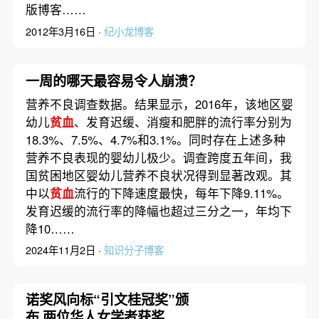
版博客……
2012年3月16日 ·
纪小龙博客
一周的哪天最容易令人崩溃？
营养不良调查数据。结果显示，2016年，该地区婴
幼儿
贫血
、发育迟缓、消瘦和肥胖的流行率分别为
18.3%、7.5%、4.7%和3.1%。同时存在上述多种
营养不良表现的婴幼儿极少。调查跨度五年间，我
国贫困地区婴幼儿营养不良状况得到显著改观。其
中以
贫血
流行的下降速度最快，每年下降9.11%。
发育迟缓的流行率的降幅也超过三分之一，年均下
降10……
2024年11月2日 ·
知识分子博客
诺奖风向标“引文桂冠奖”颁
布 两位华人女学者获奖