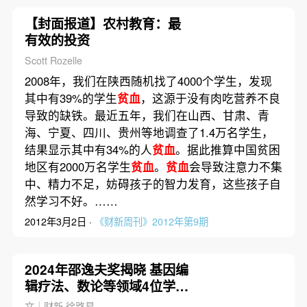
【封面报道】农村教育：最
有效的投资
Scott Rozelle
2008年，我们在陕西随机找了4000个学生，发现
其中有39%的学生
贫血
，这源于没有肉吃营养不良
导致的缺铁。最近五年，我们在山西、甘肃、青
海、宁夏、四川、贵州等地调查了1.4万名学生，
结果显示其中有34%的人
贫血
。据此推算中国贫困
地区有2000万名学生
贫血
。
贫血
会导致注意力不集
中、精力不足，妨碍孩子的智力发育，这些孩子自
然学习不好。……
2012年3月2日 ·
《财新周刊》2012年第9期
2024年邵逸夫奖揭晓 基因编
辑疗法、数论等领域4位学者
获奖
文｜财新 徐路易