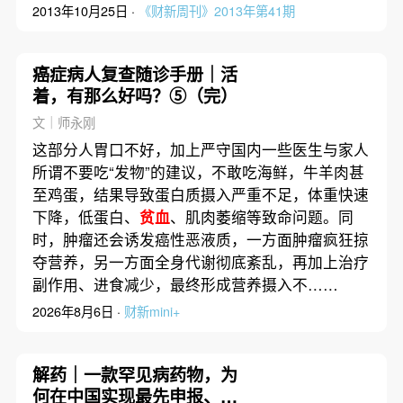
2013年10月25日 ·
《财新周刊》2013年第41期
癌症病人复查随诊手册｜活
着，有那么好吗？⑤（完）
文｜师永刚
这部分人胃口不好，加上严守国内一些医生与家人
所谓不要吃“发物”的建议，不敢吃海鲜，牛羊肉甚
至鸡蛋，结果导致蛋白质摄入严重不足，体重快速
下降，低蛋白、
贫血
、肌肉萎缩等致命问题。同
时，肿瘤还会诱发癌性恶液质，一方面肿瘤疯狂掠
夺营养，另一方面全身代谢彻底紊乱，再加上治疗
副作用、进食减少，最终形成营养摄入不……
2026年8月6日 ·
财新mini+
解药｜一款罕见病药物，为
何在中国实现最先申报、最