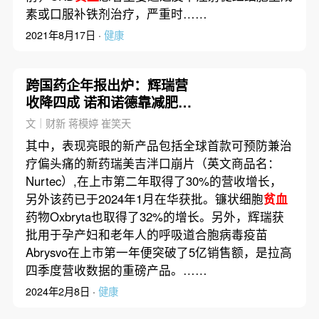
素或口服补铁剂治疗，严重时……
2021年8月17日 ·
健康
跨国药企年报出炉：辉瑞营
收降四成 诺和诺德靠减肥单
品跃升
文｜财新 蒋模婷 崔笑天
其中，表现亮眼的新产品包括全球首款可预防兼治
疗偏头痛的新药瑞美吉泮口崩片（英文商品名：
Nurtec）,在上市第二年取得了30%的营收增长，
另外该药已于2024年1月在华获批。镰状细胞
贫血
药物Oxbryta也取得了32%的增长。另外，辉瑞获
批用于孕产妇和老年人的呼吸道合胞病毒疫苗
Abrysvo在上市第一年便突破了5亿销售额，是拉高
四季度营收数据的重磅产品。……
2024年2月8日 ·
健康