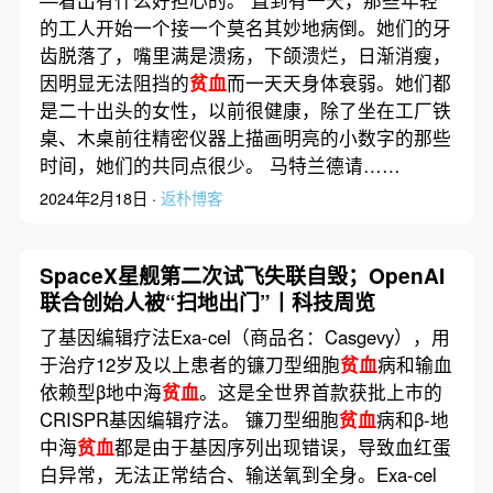
—看出有什么好担心的。 直到有一天，那些年轻
的工人开始一个接一个莫名其妙地病倒。她们的牙
齿脱落了，嘴里满是溃疡，下颌溃烂，日渐消瘦，
因明显无法阻挡的
贫血
而一天天身体衰弱。她们都
是二十出头的女性，以前很健康，除了坐在工厂铁
桌、木桌前往精密仪器上描画明亮的小数字的那些
时间，她们的共同点很少。 马特兰德请……
2024年2月18日 ·
返朴博客
SpaceX星舰第二次试飞失联自毁；OpenAI
联合创始人被“扫地出门”丨科技周览
了基因编辑疗法Exa-cel（商品名：Casgevy），用
于治疗12岁及以上患者的镰刀型细胞
贫血
病和输血
依赖型β地中海
贫血
。这是全世界首款获批上市的
CRISPR基因编辑疗法。 镰刀型细胞
贫血
病和β-地
中海
贫血
都是由于基因序列出现错误，导致血红蛋
白异常，无法正常结合、输送氧到全身。Exa-cel