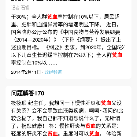
记者 石睿
于30%；全人群
贫血
率控制在10%以下，居民超
重、肥胖和血脂异常率的增速明显下降。 近日，
国务院办公厅公布的《中国食物与营养发展纲要
（2014—2020年）》（下称《纲要》）提出了上
述预期目标。 《纲要》要求，到2020年，全国5岁
以下儿童生长迟缓率控制在7%以下；全人群
贫血
率控制在10%以……
2014年2月11日 ·
政经频道
问题解答170
筱筱珉 纪主任，我想问一下慢性肝炎和
贫血
又没
有关系？会不会导致血液类疾病，呵呵~我问的比
较含糊了，我自己都不知道想说什么了，无所谓
了，祝您健康！ 答：慢性肝炎与
贫血
的关系是：
轻度的肝炎不会
贫血
。重度时可以
贫血
。 体验新