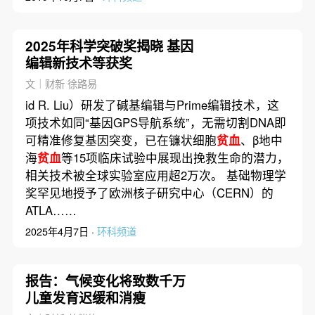
2025年科学突破奖揭晓 基因
编辑新技术等获奖
文｜财新 徐路易
id R. Liu）研发了碱基编辑与Prime编辑技术，这
项技术如同“基因GPS导航系统”，无需切割DNA即
可精准修复基因突变，已在镰状细胞
贫血
、β地中
海
贫血
等15项临床试验中展现出挽救生命的潜力，
相关技术被全球实验室应用超2万次。 基础物理学
奖罕见地授予了欧洲核子研究中心（CERN）的
ATLA……
2025年4月7日 ·
环科频道
报告：气候变化将致数千万
儿童发育迟缓和消瘦