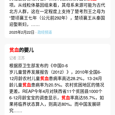
项。从线粒体基因组来看，其母系来源可能为古代
北方人群，这在一定程度上支持了楚考烈王之母为
“楚顷襄王七年（公元前292年），楚顷襄王从秦国
迎娶新妇，……
2025年2月22日 ·
政经频道
贫血
的婴儿
记者 汪苏
根据原卫生部发布的《中国0-6
岁儿童营养发展报告（2012）》，2010年全国6-
12月龄农村儿童
贫血
患病率高达28.2%，13-24月
龄儿童
贫血
患病率为20.5%。农村贫困地区的情况
更差。REAP今年4月对陕西省11个贫困县1000个
6-12月龄宝宝的调查显示，
贫血
率高达55.7%，如
果将临界状态算入，则高达80%。而中国发展研
究……