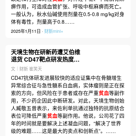
痹作用，可造成血管扩张、呼吸中枢麻痹而死亡。
一般认为，秋水仙碱使用剂量在0.5-0.8 mg/kg对身
体有毒性，剂量高于0.8……
2025年1月11日 ·
财新mini+
天境生物在研新药遭艾伯维
退货 CD47靶点研发热度仍
高
文｜财新 崔笑天
CD47抗体研发进展较快的适应证集中在骨髓增生
异常综合征与急性髓系白血病，实体瘤则是正在探
索的方向，但风险在于患者或存在严重
贫血
等副作
用，不少药企因此中断研发。对此，天境生物创始
人臧敬五曾表示，来佐利单抗通过独特的抗原结合
表位可降低严重
贫血
等副作用。他说，公司花了四
年的时间就是要解决上述凝血问题，“解决了世界
级的难题……这是最大的卖点和创新点”。……