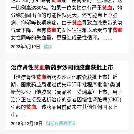
一比例高达80%。如果一位女性患有严重
贫血
，她
分娩期间出血的可能性就更大，还可能患上心脏
病、抑郁等长期病症。由于
贫血
导致血液携带的氧
气量下降，患有
贫血
的女性往往难以承受与非
贫血
女性同等的失血量，更是造成恶性循环。……
2023年9月12日 ·
健康
治疗肾性
贫血
新药罗沙司他胶囊获批上市
【治疗肾性
贫血
新药罗沙司他胶囊获批上市】近
期，国家药监局通过优先审评审批程序批准1类创
新药罗沙司他胶囊（商品名：爱瑞卓）上市，用于
治疗正在接受透析治疗的患者因慢性肾脏病(CKD)
引起的
贫血
。该药品目前尚未在其他任何国家上
市。……
2018年12月18日 ·
财新数据通频道