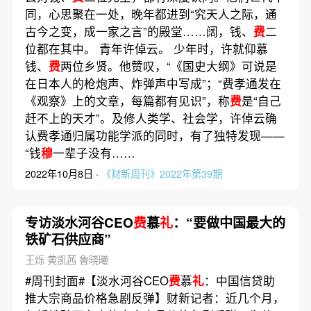
同，心思聚在一处，晚年都进到“究天人之际，通
古今之变，成一家之言”的殿堂……阔，钱、
费
二
位都在其中。 青年许倬云。 少年时，许就仰慕
钱、
费
两位乡贤。他赞叹，“《国史大纲》可说是
在日本人的枪炮声、炸弹声中写成”；“费孝通发在
《观察》上的文章，每篇都有见识”，称
费
是“自己
赶不上的天才”。及修人类学、社会学，许倬云确
认费孝通归属功能学派的同时，有了独特发现——
“钱
穆
一辈子没有……
2022年10月8日 ·
《财新周刊》2022年第39期
专访淡水河谷CEO
费
慕
礼
：“要做中国最大的
铁矿石供应商”
王烁 黄凯茜 鲁晓曦
#周刊封面#【淡水河谷CEO
费
慕
礼
：中国信贷助
推大宗商品价格急剧反弹】财新记者：近几个月，