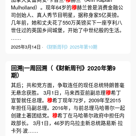
Mulholland）。现年64岁的
穆
赫兰曾是消费金融公
司创始人、真人秀节目明星，据称身家5亿英镑。
几年前，她和丈夫花了550万英镑买下一座亨利八
世住过的英国乡间城堡，开始了中世纪般的生活。
……
2025年3月14日 ·
《财新周刊》2025年第10期
回溯|一周回溯（《财新周刊》2020年第9
期）
其后；共和党方面，争取连任的现任总统特朗普毫
无悬念获胜。 3月1日，马来西亚前副总理
穆
希丁
宣誓就任总理。
穆
希丁现年72岁，2009年至2015
年担任马副总理。2016年，与前总理马哈蒂尔一起
创建土著团结党。
穆
希丁在马哈蒂尔政府中担任内
政部长。 3月1日，46岁的乌拉圭新总统路易斯·拉
卡列·波……