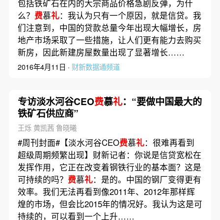
包括铁矿石在内的大宗商品价格急剧反弹，为什
么？
费
慕
礼
：我认为只有一个原因，就是信贷。我
们注意到，中国的贷款总量今年出现大幅增长，房
地产市场采取了一些措施，让人们更有能力去购买
新房，因此新建房屋数量出现了显著增长……
2016年4月11日 ·
财新数据通频道
专访淡水河谷CEO
费
慕
礼
：“要做中国最大的
铁矿石供应商”
王烁 黄凯茜 鲁晓曦
#周刊封面#【淡水河谷CEO
费
慕
礼
：很难再看到
超级周期频繁出现】财新记者：你说是信贷宽松在
发挥作用，它正在改变着钢铁行业的基本面？这是
可持续的吗？
费
慕
礼
：是的。中国的钢厂变得更有
效率。我们无法再看到像2011年、2012年那样辉
煌的市场，但会比2015年的情况好。我认为这是可
持续的，可以看到一个上升……