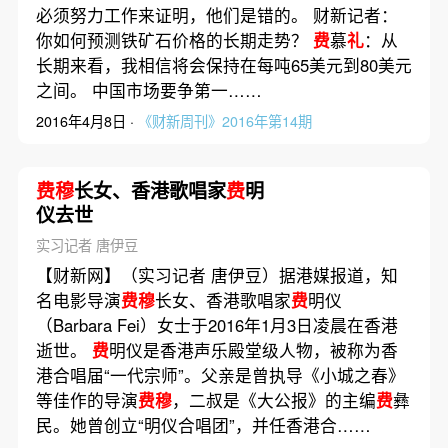
必须努力工作来证明，他们是错的。 财新记者：
你如何预测铁矿石价格的长期走势？
费
慕
礼
：从
长期来看，我相信将会保持在每吨65美元到80美元
之间。 中国市场要争第一……
2016年4月8日 ·
《财新周刊》2016年第14期
费穆
长女、香港歌唱家
费
明
仪去世
实习记者 唐伊豆
【财新网】（实习记者 唐伊豆）据港媒报道，知
名电影导演
费穆
长女、香港歌唱家
费
明仪
（Barbara Fei）女士于2016年1月3日凌晨在香港
逝世。
费
明仪是香港声乐殿堂级人物，被称为香
港合唱届“一代宗师”。父亲是曾执导《小城之春》
等佳作的导演
费穆
，二叔是《大公报》的主编
费
彝
民。她曾创立“明仪合唱团”，并任香港合……