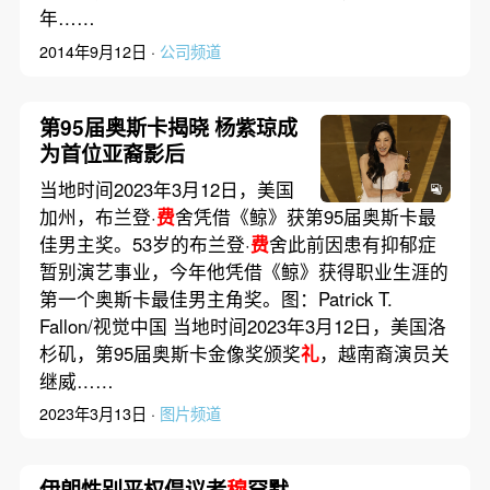
年……
2014年9月12日 ·
公司频道
第95届奥斯卡揭晓 杨紫琼成
为首位亚裔影后
当地时间2023年3月12日，美国
加州，布兰登·
费
舍凭借《鲸》获第95届奥斯卡最
佳男主奖。53岁的布兰登·
费
舍此前因患有抑郁症
暂别演艺事业，今年他凭借《鲸》获得职业生涯的
第一个奥斯卡最佳男主角奖。图：Patrick T.
Fallon/视觉中国 当地时间2023年3月12日，美国洛
杉矶，第95届奥斯卡金像奖颁奖
礼
，越南裔演员关
继威……
2023年3月13日 ·
图片频道
伊朗性别平权倡议者
穆
罕默