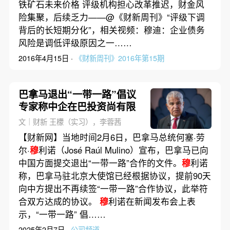
铁矿石未来价格 评级机构担心改革推迟，财金风
险集聚，后续乏力——@《财新周刊》“评级下调
背后的长短期分化”，相关视频：穆迪：企业债务
风险是调低评级原因之一……
2016年4月15日 ·
《财新周刊》2016年第15期
巴拿马退出“一带一路”倡议
专家称中企在巴投资尚有限
文｜财新 王檬（实习），李蓉茜
【财新网】当地时间2月6日，巴拿马总统何塞·劳
尔·
穆
利诺（José Raúl Mulino）宣布，巴拿马已向
中国方面提交退出“一带一路”合作的文件。
穆
利诺
称，巴拿马驻北京大使馆已经根据协议，提前90天
向中方提出不再续签“一带一路”合作协议，此举符
合双方达成的协议。
穆
利诺在新闻发布会上表
示，“一带一路” 倡……
2025年2月7日 ·
公司频道