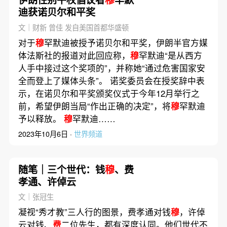
迪获诺贝尔和平奖
文｜财新 曾佳 发自美国首都华盛顿
对于
穆
罕默迪被授予诺贝尔和平奖，伊朗半官方媒
体法斯社的报道对此回应称，
穆
罕默迪“是从西方
人手中接过这个奖项的”，并称她“通过危害国家安
全而登上了媒体头条”。 诺奖委员会在授奖辞中表
示，在诺贝尔和平奖颁奖仪式于今年12月举行之
前，希望伊朗当局“作出正确的决定”，将
穆
罕默迪
予以释放。
穆
罕默迪……
2023年10月6日 ·
世界频道
随笔｜三个世代：钱
穆
、费
孝通、许倬云
文｜张冠生
凝视“秀才教”三人行的图景，费孝通对钱
穆
，许倬
云对钱、
费
二位先生，都有深度认同。他们世代不