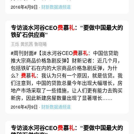
2016年4月9日 ·
财新数据通频道
专访淡水河谷CEO
费
慕
礼
：“要做中国最大的
铁矿石供应商”
王烁 黄凯茜 鲁晓曦
#周刊封面#【淡水河谷CEO
费
慕
礼
：中国信贷助
推大宗商品价格急剧反弹】财新记者：近几个月，
包括铁矿石在内的大宗商品价格急剧反弹，为什
么？
费
慕
礼
：我认为只有一个原因，就是信贷。我
们注意到，中国的贷款总量今年出现大幅增长，房
地产市场采取了一些措施，让人们更有能力去购买
新房，因此新建房屋数量出现了显著增长……
2016年4月9日 ·
财新数据通频道
专访淡水河谷CEO
费
慕
礼
：“要做中国最大的