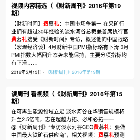
视频内容精选（《财新周刊》2016年第19
期）
【财新时间】
费
慕
礼
：中国市场争第一 在采矿行
业拥有超过30年经验的淡水河谷总裁兼首席执行官
费
慕
礼
接受《财新时间》专访，概述他的中国战略
【宏观经济谈】4月财新中国PMI指标略有下滑 3月
PMI指数大幅回升态势未能保持，主要分项指标均
有下滑……
2016年5月13日 ·
《财新周刊》2016年第19期
读周刊 看视频（《财新周刊》2016年第15
期）
在可再生能源领域立足 淡水河谷在华销售规模将
升至2.5亿吨，志在超越力拓、必和必拓——
@《财新周刊》“专访淡水河谷CEO
费
慕
礼
：要做
中国最大铁矿石供应商”，相关视频：
费
慕
礼
预测