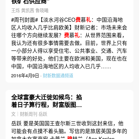
铁矿石供应商”
王烁 黄凯茜 鲁晓曦
#周刊封面#【淡水河谷CEO
费
慕
礼
：中国沿海地
区人均收入几乎比肩欧美】财新记者：市场未来会
往哪个方向继续发展？
费
慕
礼
：从世界范围来看，
我认为还有很多事情需要去做。目前，世界上只有
一小部分人得以享受住宅、公共事业、交通、汽车
等带来的好处，他们主要在欧洲和美国，现在也在
中国，中国沿海地区的人均收入已几乎……
2016年4月9日 ·
财新数据通频道
全球富豪大迁徙如候鸟：掐
着日子算行程，财富版图重
构｜深度解析
文｜财新周刊 岳跃
岳跃 要是英国国王查尔斯三世收到这封来信，他
可能会有点摸不着头脑。写信的是旅居英国多年的
加拿大女富商安·卡普兰·
穆
赫兰（Ann Kaplan