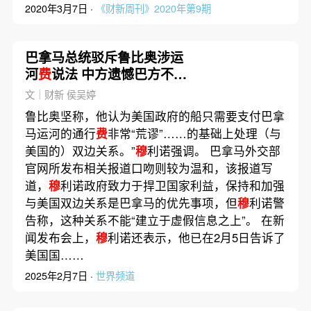
2020年3月7日 ·
《财新周刊》2020年第9期
巴拿马总统驳斥鲁比奥涉运
河
费
说法 中方遗憾巴方不再
续签一带一路文件
文｜财新 侯吴婷
鲁比奥坚称，他认为美国政府的船只需要支付巴拿
马运河的通行
费
非常“荒谬”……的基础上处理（与
美国的）双边关系。”
穆
利诺强调。 巴拿马外交部
官网所发布相关报道口吻则较为温和，该报道写
道，
穆
利诺政府致力于捍卫国家利益，保持和加强
与美国双边关系是巴拿马的优先事项，但
穆
利诺警
告称，这种关系不能“建立于虚假信息之上”。 在新
闻发布会上，
穆
利诺还表示，他已在2月5日告诉了
美国国……
2025年2月7日 ·
世界频道