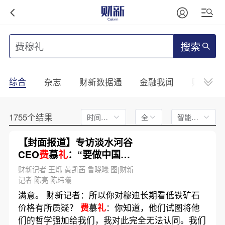
搜索
综合
杂志
财新数据通
金融我闻
财新mini
1755个结果
时间不限
全文
智能排序
【封面报道】专访淡水河谷
CEO
费
慕
礼
：“要做中国最
大的铁矿石供应商”
财新记者 王烁 黄凯茜 鲁晓曦 图|财新
记者 陈亮 陈玮曦
满意。 财新记者：所以你对穆迪长期看低铁矿石
价格有所质疑？
费
慕
礼
：你知道，他们试图将他
们的哲学强加给我们，我对此完全无法认同。我们