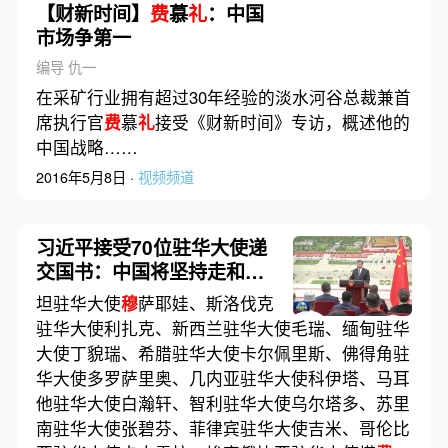
【财新时间】
费
慕
礼
：中国
市场争第一
编导 仇一
在采矿行业拥有超过30年经验的淡水河谷总裁兼首
席执行官
费
慕
礼
接受《财新时间》专访，概述他的
中国战略……
2016年5月8日 ·
视频频道
习近平接受70位驻华大使递
交国书：中国将坚持走和平
发展道路 坚持对外开放基本
坦驻华大使
穆
萨耶娃、斯洛伐克
国策
驻华大使利扎克、新西兰驻华大使毛瑞、缅甸驻华
大使丁貌瑞、希腊驻华大使卡尔佩里斯、佛得角驻
华大使多罗萨里奥、几内亚驻华大使科伊塔、马耳
他驻华大使白瀚轩、智利驻华大使乌尔塔多、苏里
南驻华大使张碧芬、菲律宾驻华大使吉米、哥伦比