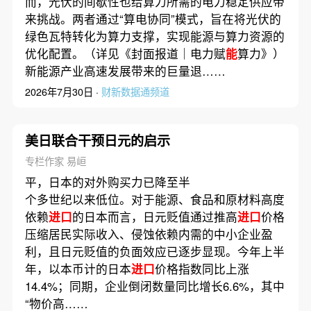
而，光伏的间歇性也给算力所需的电力稳定供应带
来挑战。两者通过“算电协同”模式，旨在将光伏的
绿色瓦特转化为算力支撑，实现能源与算力资源的
优化配置。（详见《封面报道｜电力赋
能
算力》）
新能源产业高速发展带来的巨量退……
2026年7月30日 ·
财新数据通频道
美日联合干预日元的启示
专栏作家 易峘
平，日本的对外购买力已降至半
个多世纪以来低位。对于能源、食品和原材料高度
依赖
进口
的日本而言，日元贬值通过推高
进口
价格
压缩居民实际收入、侵蚀依赖内需的中小企业盈
利，且日元贬值的负面效应已逐步显现。今年上半
年，以本币计的日本
进口
价格指数同比上涨
14.4%；同期，企业倒闭数量同比增长6.6%，其中
“物价高……