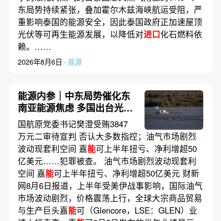
东局势持续紧张，叠加霍尔木兹海峡航运受阻，严
重影响泰国的能源安全，因此泰国政府正加速屋顶
光伏等可再生能源发展，以降低对
进口
化石燃料依
赖。……
2026年8月6日 ·
能源
能源内参｜中东局势催化东
南亚能源焦虑 多国出台光伏
新政加速转型；伊朗称与阿
国航原党委书记樊澄受贿3847
曼接近达成协议 海峡现有两
万元二审待宣判 否认大多数指控；油气市场剧烈
条航道将关闭
波动现套利空间 嘉
能
可上半年扭亏、净利增超50
亿美元……犯罪被查。 油气市场剧烈波动现套利
空间 嘉
能
可上半年扭亏、净利增超50亿美元 财新
网8月6日报道，上半年受美伊战事影响，国际油气
市场波动剧烈，价格震荡上行，全球大宗商品贸易
与生产巨头嘉
能
可（Glencore，LSE：GLEN）业