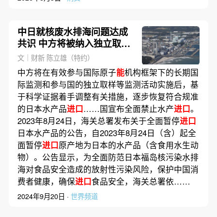
中日就核废水排海问题达成
共识 中方将被纳入独立取样
监测
文｜财新 陈立雄（特约）
中方将在有效参与国际原子
能
机构框架下的长期国
际监测和参与国的独立取样等监测活动实施后，基
于科学证据着手调整有关措施，逐步恢复符合规准
的日本水产品
进口
……国宣布全面禁止水产
进口
。
2023年8月24日，海关总署发布关于全面暂停
进口
日本水产品的公告，自2023年8月24日（含）起全
面暂停
进口
原产地为日本的水产品（含食用水生动
物）。公告显示，为全面防范日本福岛核污染水排
海对食品安全造成的放射性污染风险，保护中国消
费者健康，确保
进口
食品安全，海关总署依……
2024年9月20日 ·
世界频道