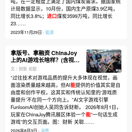
吨，在一定程度上满足了国内煤炭需求。据国家统
计局数据显示，10月份，国内生产原煤3.9亿吨，
同比增长3.8%；
进口
煤炭3599万吨，同比增长
23……
2023年11月29日 ·
能源
拿版号、拿融资 ChinaJoy
上的AI游戏长啥样？(含视
频)
文｜财新 关聪
“过往技术对游戏品质的提升大多体现在视觉，画
面渲染质量越来越高，但AI
能
提供的价值其实是自
由度和创作平权，这其实和传统认知里的‘游戏质
量提升’不在同一个方向上。”AI文字游戏引擎
FunloomAI创始人吴同告诉财新。 2026年8月1日，
玩家在ChinaJoy腾讯展区体验一个
能
“一句话生成
游戏”的交互页面。图：财新 关聪……
2026年8月3日 ·
消费