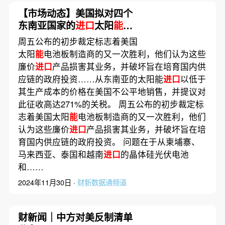
【市场动态】美国拟对四个
东南亚国家的
进口
太阳
能
征
收高达271%的关税
周五公布的初步裁定标志着美国
太阳
能
电池板制造商的又一次胜利，他们认为这些
廉价
进口
产品损害其业务，并破坏旨在培育国内供
应链的政府投资……从东南亚的太阳能
进口
以低于
其生产成本的价格在美国不公平地销售，并提议对
此征收高达271%的关税。 周五公布的初步裁定标
志着美国太阳
能
电池板制造商的又一次胜利，他们
认为这些廉价
进口
产品损害其业务，并破坏旨在培
育国内供应链的政府投资。 问题在于从柬埔寨、
马来西亚、泰国和越南
进口
的晶体硅光伏电池
和……
2024年11月30日 ·
财新数据通频道
财新闻｜中方对美反制清单