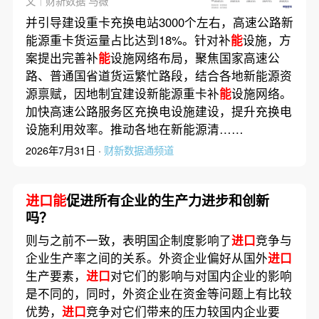
文｜财新数据 马薇
并引导建设重卡充换电站3000个左右，高速公路新
能源重卡货运量占比达到18%。针对补
能
设施，方
案提出完善补
能
设施网络布局，聚焦国家高速公
路、普通国省道货运繁忙路段，结合各地新能源资
源禀赋，因地制宜建设新能源重卡补
能
设施网络。
加快高速公路服务区充换电设施建设，提升充换电
设施利用效率。推动各地在新能源清……
2026年7月31日 ·
财新数据通频道
进口能
促进所有企业的生产力进步和创新
吗？
则与之前不一致，表明国企制度影响了
进口
竞争与
企业生产率之间的关系。外资企业偏好从国外
进口
生产要素，
进口
对它们的影响与对国内企业的影响
是不同的，同时，外资企业在资金等问题上有比较
优势，
进口
竞争对它们带来的压力较国内企业要