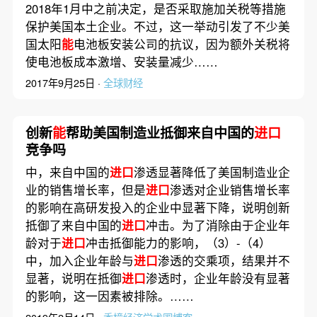
2018年1月中之前决定，是否采取施加关税等措施
保护美国本土企业。不过，这一举动引发了不少美
国太阳
能
电池板安装公司的抗议，因为额外关税将
使电池板成本激增、安装量减少……
2017年9月25日 ·
全球财经
创新
能
帮助美国制造业抵御来自中国的
进口
竞争吗
中，来自中国的
进口
渗透显著降低了美国制造业企
业的销售增长率，但是
进口
渗透对企业销售增长率
的影响在高研发投入的企业中显著下降，说明创新
抵御了来自中国的
进口
冲击。为了消除由于企业年
龄对于
进口
冲击抵御能力的影响，（3）-（4）
中，加入企业年龄与
进口
渗透的交乘项，结果并不
显著，说明在抵御
进口
渗透时，企业年龄没有显著
的影响，这一因素被排除。……