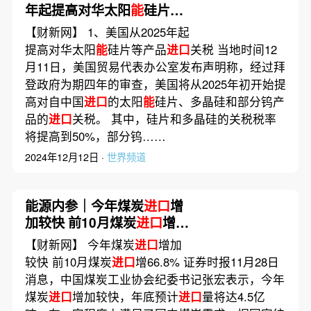
年起提高对华太阳
能
硅片等
产品
进口
关税
【财新网】 1、美国从2025年起
提高对华太阳
能
硅片等产品
进口
关税 当地时间12
月11日，美国贸易代表办公室发布声明称，经过拜
登政府为期四年的审查，美国将从2025年初开始提
高对自中国
进口
的太阳
能
硅片、多晶硅和部分钨产
品的
进口
关税。 其中，硅片和多晶硅的关税税率
将提高到50%，部分钨……
2024年12月12日 ·
世界频道
能源内参｜今年煤炭
进口
增
加较快 前10月煤炭
进口
增
66.8%；亿纬锂
能
匈牙利电
【财新网】 今年煤炭
进口
增加
池工厂开建 大圆柱电池将供
较快 前10月煤炭
进口
增66.8% 证券时报11月28日
货宝马
消息，中国煤炭工业协会纪委书记张宏表示，今年
煤炭
进口
增加较快，年底预计
进口
量将达4.5亿