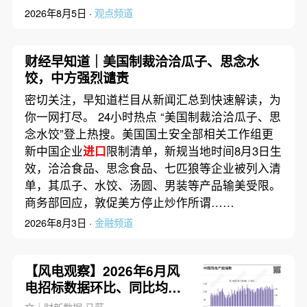
2026年8月5日 ·
观点频道
财经早知道｜美国制裁洽洽瓜子、思念水
饺，中方强烈谴责
密切关注，早知道栏目从新闻汇总到快速解读，为
你一网打尽。 24小时热点 “美国制裁洽洽瓜子、思
念水饺”登上热搜。美国国土安全部相关工作组更
新中国企业
进口
限制清单，新规当地时间8月3日生
效，洽洽食品、思念食品、七匹狼等企业被列入清
单，其瓜子、水饺、汤圆、男装等产品输美受限。
商务部回应，敦促美方停止炒作所谓……
2026年8月3日 ·
金融频道
【风电观察】2026年6月风
电招标数据环比、同比均上
涨