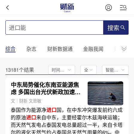
搜索
综合
杂志
财新数据通
金融我闻
财新mini
13181个结果
时间不限
全文
智能排序
中东局势催化东南亚能源焦
虑 多国出台光伏新政加速转
型
文｜财新 文思敏
泰国作为能源净
进口
国，在中东冲突爆发前约六成
的原油
进口
来自中东，主要经霍尔木兹海峡运输；
而天然气发电占泰国发电总量超过一半，来自卡塔
尔的液化天然气约占泰国总天然气用量的6%。中