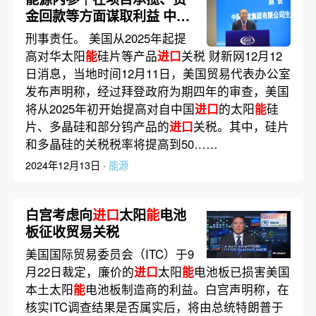
金回款等方面谋取利益 中国
华能原副总工赵贺被公诉；
刑事责任。 美国从2025年起提
美国从2025年起提高对华太
高对华太阳
能
硅片等产品
进口
关税 财新网12月12
阳
能
硅片等产品
进口
关税
日消息，当地时间12月11日，美国贸易代表办公室
发布声明称，经过拜登政府为期四年的审查，美国
将从2025年初开始提高对自中国
进口
的太阳
能
硅
片、多晶硅和部分钨产品的
进口
关税。其中，硅片
和多晶硅的关税税率将提高到50……
2024年12月13日 ·
能源
白宫考虑向
进口
太阳
能
电池
板征收贸易关税
美国国际贸易委员会（ITC）于9
月22日裁定，廉价的
进口
太阳
能
电池板已损害美国
本土太阳
能
电池板制造商的利益。白宫声明称，在
核实ITC调查结果是否属实后，将由总统特朗普于