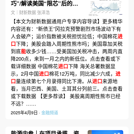
巧”/解读美国“限芯”后的半
导体贸易现状｜数据精华
文｜财新数据 张泽浩
【本文为财新数据通用户专享内容导读】更多精华
内容还有：“新债王”冈拉克预警剧烈市场波动下有
人会破产；运价指数被关税担忧拉低；中国棉花
进
口
下降；美股会踏入周期性熊市吗；美国靠加关税
到底
能
收多少钱……受美国加关税冲击，两周内直
降200点，来到一月之内的新低位。点击查看或下
载详细数据 中国棉花
进口
下降 海关总署数据显
示，2月中国
进口
棉花12万吨，同比减少六成，
进
口
量连续第七个月录得同比下滑。从
进口
来源地
看，当月巴西、美国、土耳其分列前三。点击查看
或下载数据 【更多荐读】 美股离周期性熊市已经
不远？……
2025年4月9日 ·
金融频道
能源内参｜在项目承揽、资