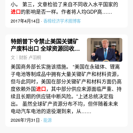
小。 第三，文章检验了来自不同收入水平国家的
进口
的影响是否一样。作者将人均GDP高……
2017年4月14日 ·
香樟经济学术圈博客
特朗普下令禁止美国关键矿
产废料出口 全球资源回收重
视度再提升
文｜财新 卢羽桐
美国商务部长实施该措施。 “美国在永磁体、锂离
子电池等制成品中拥有大量关键矿产和材料资源，
但与此同时，美国在部分关键矿产和材料方面仍高
度依赖外国
进口
，其中部分供应来源面临严重、持
续且长期的供应链中断风险。”上述总统决定指
出。 虽然全球矿产资源分布不均，但伴随着未来
电动汽车电池的退役潮到来，从……
2026年7月31日 ·
能源