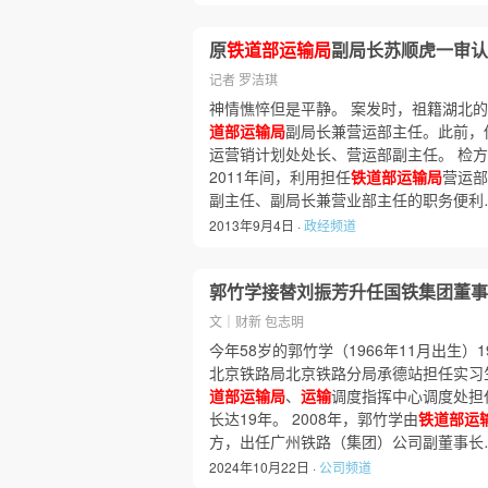
原
铁道部运输局
副局长苏顺虎一审认
记者 罗洁琪
神情憔悴但是平静。 案发时，祖籍湖北
道部运输局
副局长兼营运部主任。此前，
运营销计划处处长、营运部副主任。 检方
2011年间，利用担任
铁道部运输局
营运部
副主任、副局长兼营业部主任的职务便利
2013年9月4日 ·
政经频道
郭竹学接替刘振芳升任国铁集团董事
文｜财新 包志明
今年58岁的郭竹学（1966年11月出生）
北京铁路局北京铁路分局承德站担任实习生
道部运输局
、
运输
调度指挥中心调度处担
长达19年。 2008年，郭竹学由
铁道部运
方，出任广州铁路（集团）公司副董事长
2024年10月22日 ·
公司频道