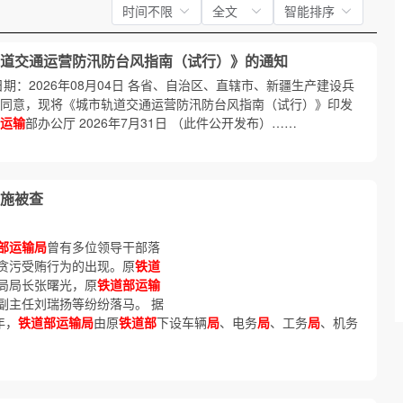
时间不限
全文
智能排序
道交通运营防汛防台风指南（试行）》的通知
日期：2026年08月04日 各省、自治区、直辖市、新疆生产建设兵
同意，现将《城市轨道交通运营防汛防台风指南（试行）》印发
运输
部办公厅 2026年7月31日 （此件公开发布）……
施被查
部运输局
曾有多位领导干部落
贪污受贿行为的出现。原
铁道
局局长张曙光，原
铁道部运输
副主任刘瑞扬等纷纷落马。 据
年，
铁道部运输局
由原
铁道部
下设车辆
局
、电务
局
、工务
局
、机务