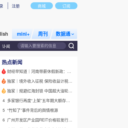
录
注册
商城
订阅
lish
mini+
周刊
数据通
讣闻
热点新闻
财经早知道｜河南带薪休假新政：领导干部带头，全员应休尽休
1
独家｜境外收入征税 保险收益计税详解(含视频)
2
话题
特别呈现
私房课
独家｜规避红海封锁 中国超大油轮停靠埃及绕行非洲
3
4
多家银行再度“上架”五年期大额存单 有何考量？(含视频)
5
“竹知了”事件背后的舆情根源
6
广州开发区产业园REIT价格较发行价“腰斩” 底层资产出租率降至67%