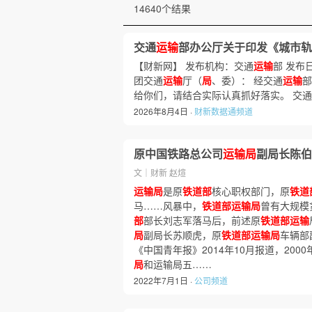
14640个结果
交通
运输
部办公厅关于印发《城市轨
【财新网】 发布机构：交通
运输
部 发布
团交通
运输
厅（
局
、委）： 经交通
运输
部
给你们，请结合实际认真抓好落实。 交通
2026年8月4日 ·
财新数据通频道
原中国铁路总公司
运输局
副局长陈伯
文｜财新 赵煊
运输局
是原
铁道部
核心职权部门，原
铁道
马……风暴中，
铁道部运输局
曾有大规模
部
部长刘志军落马后，前述原
铁道部运输
局
副局长苏顺虎，原
铁道部运输局
车辆部
《中国青年报》2014年10月报道，2000
局
和运输局五……
2022年7月1日 ·
公司频道