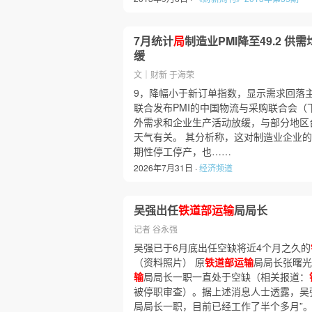
7月统计
局
制造业PMI降至49.2 
缓
文｜财新 于海荣
9，降幅小于新订单指数，显示需求回落
联合发布PMI的中国物流与采购联合会（下
外需求和企业生产活动放缓，与部分地区
天气有关。 其分析称，这对制造业企业
期性停工停产，也……
2026年7月31日 ·
经济频道
吴强出任
铁道部运输
局局长
记者 谷永强
吴强已于6月底出任空缺将近4个月之久的
（资料照片） 原
铁道部运输
局局长张曙光
输
局局长一职一直处于空缺（相关报道：
被停职审查）。据上述消息人士透露，吴
局局长一职，目前已经工作了半个多月”