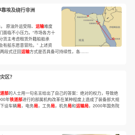
停靠埃及绕行非洲
。 原油外运受阻、
运输
难度
们面临不小压力。“市场各方十
分货主考虑租赁外籍船舶承
有船东愿意冒险。” 上述资
种两段式迂回
运输
方式是否具备可持续性，各……
灾区？
道部
的人士用一句名言给出了自己的答案：绝对的权力，导致绝
00年
铁道部
进行的部属机构改革在某种程度上造成了装备部大规
下设车辆
局
，电务
局
，工务
局
，机务
局
和
运输局
，2000年国务院