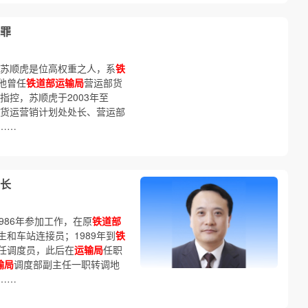
罪
的苏顺虎是位高权重之人，系
铁
他曾任
铁道部运输局
营运部货
指控，苏顺虎于2003年至
货运营销计划处处长、营运部
……
长
1986年参加工作，在原
铁道部
和车站连接员；1989年到
铁
任调度员，此后在
运输局
任职
输局
调度部副主任一职转调地
……