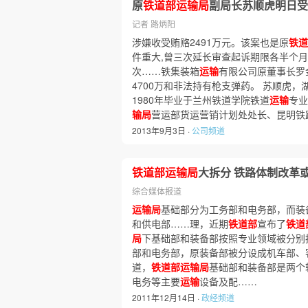
原
铁道部运输局
副局长苏顺虎明日受
记者 路炳阳
涉嫌收受贿赂2491万元。该案也是原
铁道
件重大,曾三次延长审查起诉期限各半个月
次……铁集装箱
运输
有限公司原董事长罗
4700万和非法持有枪支弹药。 苏顺虎，湖
1980年毕业于兰州铁道学院铁道
运输
专业
输局
营运部货运营销计划处处长、昆明铁
2013年9月3日 ·
公司频道
铁道部运输局
大拆分 铁路体制改革
综合媒体报道
运输局
基础部分为工务部和电务部，而装
和供电部……理，近期
铁道部
宣布了
铁道
局
下基础部和装备部按照专业领域被分别
部和电务部，原装备部被分设成机车部、
道，
铁道部运输局
基础部和装备部是两个
电务等主要
运输
设备及配……
2011年12月14日 ·
政经频道