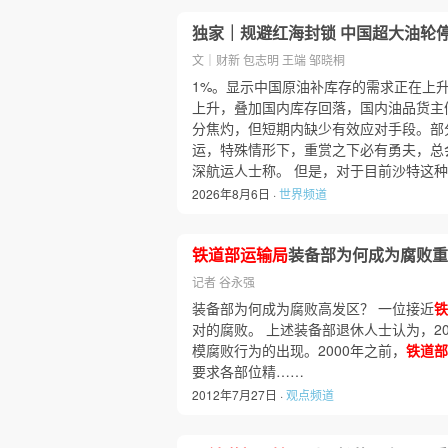
独家｜规避红海封锁 中国超大油轮
文｜财新 包志明 王端 邹晓桐
1%。显示中国原油补库存的需求正在上升
上升，叠加国内库存回落，国内油品货主
分焦灼，但短期内缺少有效应对手段。部
运，特殊情形下，重赏之下必有勇夫，总会
深航运人士称。 但是，对于目前沙特这
2026年8月6日 ·
世界频道
铁道部运输局
装备部为何成为腐败重
记者 谷永强
装备部为何成为腐败高发区？ 一位接近
铁
对的腐败。 上述装备部退休人士认为，20
模腐败行为的出现。2000年之前，
铁道部
要求各部位精……
2012年7月27日 ·
观点频道