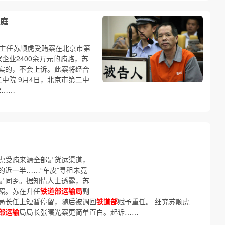
庭
主任苏顺虎受贿案在北京市第
企业2400余万元的贿赂，苏
实的，不会上诉。此案将经合
中院 9月4日，北京市第二中
2……
虎受贿来源全部是货运渠道，
的近一半……“车皮”寻租未竟
是同乡。据知情人士透露，苏
照。苏在升任
铁道部运输局
副
局长任上短暂停留，随后被调回
铁道部
赋予重任。 细究苏顺虎
部运输
局局长张曙光案更简单直白。起诉……