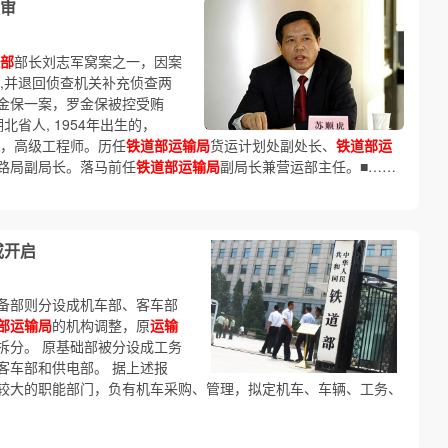
审
部
部长刘志军窝案之一，因案
,并退回侦查机关补充侦查两
金保一案，罗金保被控受贿
北省人, 1954年出生的，
，高级工程师。历任
铁道部运输局
货运计划处副处长、
铁道部运
路局副局长。落马前任
铁道部运输局
副局长兼营运部主任。■……
或开启
备部则分设成机车部、客车部
部运输局
的机构调整，原
运输
拆分。 原基础部被分设成工务
客车部和供电部。 据上述报
较大的职能部门，负有机车采购、管理，拟定机车、车辆、工务、