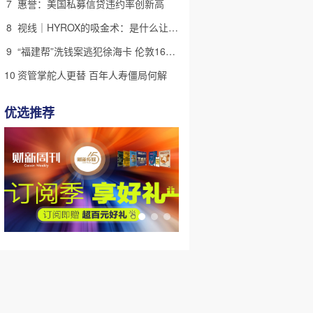
7
惠誉：美国私募信贷违约率创新高
8
视线｜HYROX的吸金术：是什么让中产们甘心“花钱找虐”？
9
“福建帮”洗钱案逃犯徐海卡 伦敦16套房拟被英国没收(含视频)
10
资管掌舵人更替 百年人寿僵局何解
优选推荐