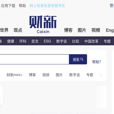
登
应用下载
帮助
网上有害信息举报专区
世界
观点
博客
图片
视频
Eng
源
健康
环科
民生
ESG
数字说
比较
中国改革
专题
搜索
帮助？
闻
财新mini+
博客
视频
图片
数字说
专题
会议