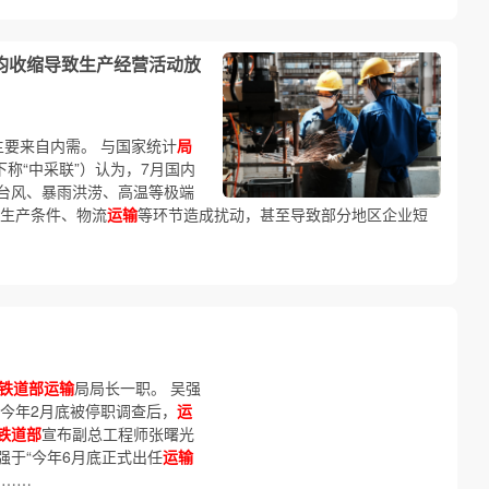
供需均收缩导致生产经营活动放
主要来自内需。 与国家统计
局
称“中采联”）认为，7月国内
台风、暴雨洪涝、高温等极端
的生产条件、物流
运输
等环节造成扰动，甚至导致部分地区企业短
铁道部运输
局局长一职。 吴强
今年2月底被停职调查后，
运
铁道部
宣布副总工程师张曙光
强于“今年6月底正式出任
运输
。……