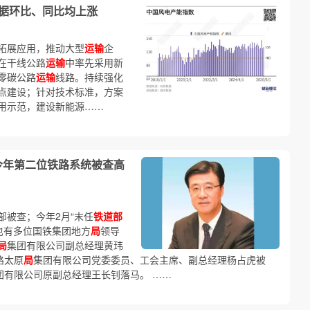
数据环比、同比均上涨
拓展应用，推动大型
运输
企
在干线公路
运输
中率先采用新
零碳公路
运输
线路。持续强化
点建设；针对技术标准，方案
用示范，建设新能源……
今年第二位铁路系统被查高
部被查；今年2月“末任
铁道部
也有多位国铁集团地方
局
领导
局
集团有限公司副总经理黄玮
路太原
局
集团有限公司党委委员、工会主席、副总经理杨占虎被
团有限公司原副总经理王长钊落马。 ……