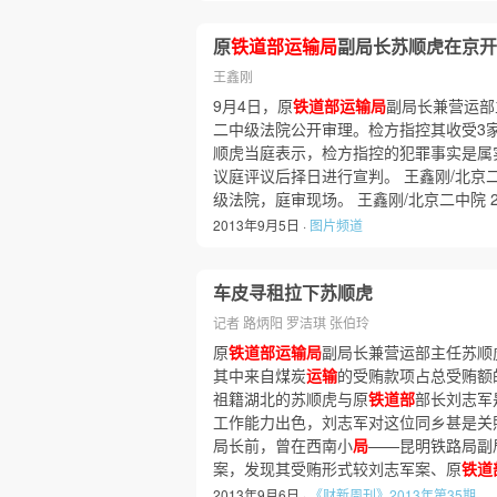
原
铁道部运输局
副局长苏顺虎在京开
王鑫刚
9月4日，原
铁道部运输局
副局长兼营运部
二中级法院公开审理。检方指控其收受3家
顺虎当庭表示，检方指控的犯罪事实是属
议庭评议后择日进行宣判。 王鑫刚/北京二
级法院，庭审现场。 王鑫刚/北京二中院 
2013年9月5日 ·
图片频道
车皮寻租拉下苏顺虎
记者 路炳阳 罗洁琪 张伯玲
原
铁道部运输局
副局长兼营运部主任苏顺
其中来自煤炭
运输
的受贿款项占总受贿额
祖籍湖北的苏顺虎与原
铁道部
部长刘志军
工作能力出色，刘志军对这位同乡甚是关
局长前，曾在西南小
局
——昆明铁路局副
案，发现其受贿形式较刘志军案、原
铁道
2013年9月6日 ·
《财新周刊》2013年第35期