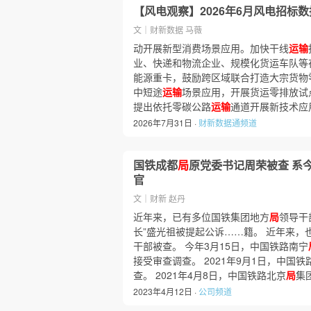
【风电观察】2026年6月风电招标
文｜财新数据 马薇
动开展新型消费场景应用。加快干线
运输
业、快递和物流企业、规模化货运车队等
能源重卡，鼓励跨区域联合打造大宗货物
中短途
运输
场景应用，开展货运零排放试
提出依托零碳公路
运输
通道开展新技术应
2026年7月31日 ·
财新数据通频道
国铁成都
局
原党委书记周荣被查 系
官
文｜财新 赵丹
近年来，已有多位国铁集团地方
局
领导干
长”盛光祖被提起公诉……籍。 近年来，
干部被查。 今年3月15日，中国铁路南宁
接受审查调查。 2021年9月1日，中国铁
查。 2021年4月8日，中国铁路北京
局
集
2023年4月12日 ·
公司频道