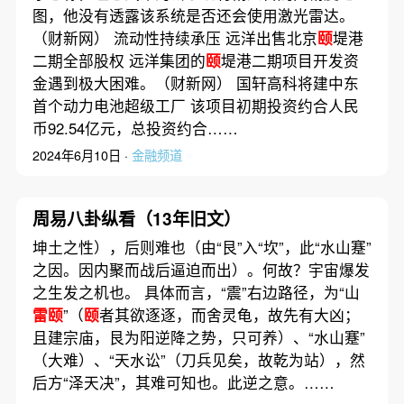
图，他没有透露该系统是否还会使用激光雷达。
（财新网） 流动性持续承压 远洋出售北京
颐
堤港
二期全部股权 远洋集团的
颐
堤港二期项目开发资
金遇到极大困难。（财新网） 国轩高科将建中东
首个动力电池超级工厂 该项目初期投资约合人民
币92.54亿元，总投资约合……
2024年6月10日 ·
金融频道
周易八卦纵看（13年旧文）
坤土之性），后则难也（由“艮”入“坎”，此“水山蹇”
之因。因内聚而战后逼迫而出）。何故？宇宙爆发
之生发之机也。 具体而言，“震”右边路径，为“山
雷颐
”（
颐
者其欲逐逐，而舍灵龟，故先有大凶；
且建宗庙，艮为阳逆降之势，只可养）、“水山蹇”
（大难）、“天水讼”（刀兵见矣，故乾为站），然
后方“泽天决”，其难可知也。此逆之意。……