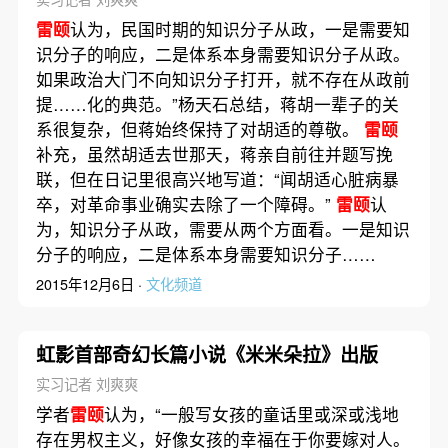
雷颐
认为，民国时期的知识分子从政，一是需要知
识分子的响应，二是体系本身需要知识分子从政。
如果政治大门不向知识分子打开，就不存在从政前
提……化的典范。”杨天石总结，蒋胡一辈子的关
系很复杂，但蒋始终保持了对胡适的尊敬。
雷颐
补充，虽然胡适去世那天，蒋亲自前往并题写挽
联，但在日记里很高兴地写道：“闻胡适心脏病暴
卒，对革命事业确实去除了一个障碍。”
雷颐
认
为，知识分子从政，需要从两个方面看。一是知识
分子的响应，二是体系本身需要知识分子……
2015年12月6日 ·
文化频道
虹影首部奇幻长篇小说《米米朵拉》出版
实习记者 刘爽爽
学者
雷颐
认为，“一般写女孩的童话里或深或浅地
存在男权主义，好像女孩的幸福在于你要嫁对人。