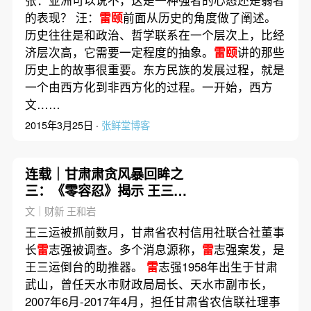
张：亚洲可以说不，这是一种强者的心态还是弱者
的表现？ 汪：
雷颐
前面从历史的角度做了阐述。
历史往往是和政治、哲学联系在一个层次上，比经
济层次高，它需要一定程度的抽象。
雷颐
讲的那些
历史上的故事很重要。东方民族的发展过程，就是
一个由西方化到非西方化的过程。一开始，西方
文……
2015年3月25日 ·
张鲜堂博客
连载｜甘肃肃贪风暴回眸之
三：《零容忍》揭示 王三运
为叶简明做掮客
文｜财新 王和岩
王三运被抓前数月，甘肃省农村信用社联合社董事
长
雷
志强被调查。多个消息源称，
雷
志强案发，是
王三运倒台的助推器。
雷
志强1958年出生于甘肃
武山，曾任天水市财政局局长、天水市副市长，
2007年6月-2017年4月，担任甘肃省农信联社理事