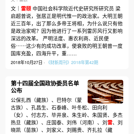
文｜
雷颐
中国社会科学院近代史研究所研究员 梁
启超曾说，张居正是明代惟一的政治家。大明王朝
近三百年，出了那么多帝王将相，为什么说只有他
是政治家呢？因为他进行了一系列雷厉风行又影响
深远的改革。 严明法度、惠农利商、近民便
俗⋯⋯这少有的成功改革，使衰败的明王朝曾一度
国库充盈，四海升平，重……
2018年10月27日 ·
《财新周刊》2018年第42期
第十四届全国政协委员名单
公布
公保扎西（藏族）、巴特尔（蒙
古族）、孔昌生、石泰峰、叶冬松、田向利
（女）、付志方、毕井泉、朱生岭、朱国贤、多杰
热旦（藏族）、庄国泰、刘伟（河南）、刘
雷
、刘
晓凯（苗族）、刘家义、刘赐贵、齐扎拉（藏