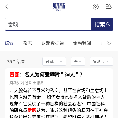
搜索
综合
杂志
财新数据通
金融我闻
财新mini
175个结果
时间不限
全文
智能排序
雷颐
：名人为何爱攀附＂神人＂？
财新实习记者 王潇潇
、大腕有着不寻常的私交，甚至在官场和生意场上
也可以游刃有余。 如何看待此类名人背后的神人
现象？它反映了一种怎样的社会心态？ 中国社科
院研究员
雷颐
认为，造成这种现象的原因在于社会
精英阶层对未来没有把握，希望能得到某种神秘力