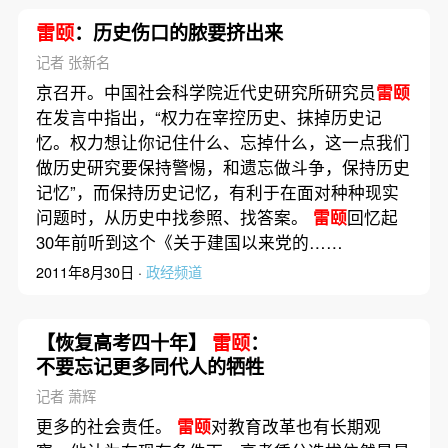
雷颐
：历史伤口的脓要挤出来
记者 张新名
京召开。中国社会科学院近代史研究所研究员
雷颐
在发言中指出，“权力在宰控历史、抹掉历史记
忆。权力想让你记住什么、忘掉什么，这一点我们
做历史研究要保持警惕，和遗忘做斗争，保持历史
记忆”，而保持历史记忆，有利于在面对种种现实
问题时，从历史中找参照、找答案。
雷颐
回忆起
30年前听到这个《关于建国以来党的……
2011年8月30日 ·
政经频道
【恢复高考四十年】
雷颐
：
不要忘记更多同代人的牺牲
记者 萧辉
更多的社会责任。
雷颐
对教育改革也有长期观