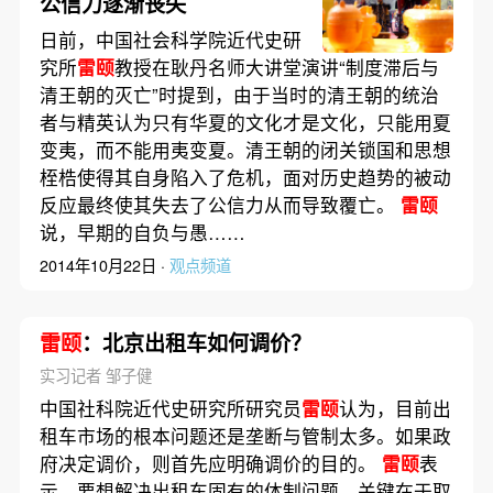
公信力逐渐丧失
日前，中国社会科学院近代史研
究所
雷颐
教授在耿丹名师大讲堂演讲“制度滞后与
清王朝的灭亡”时提到，由于当时的清王朝的统治
者与精英认为只有华夏的文化才是文化，只能用夏
变夷，而不能用夷变夏。清王朝的闭关锁国和思想
桎梏使得其自身陷入了危机，面对历史趋势的被动
反应最终使其失去了公信力从而导致覆亡。
雷颐
说，早期的自负与愚……
2014年10月22日 ·
观点频道
雷颐
：北京出租车如何调价？
实习记者 邹子健
中国社科院近代史研究所研究员
雷颐
认为，目前出
租车市场的根本问题还是垄断与管制太多。如果政
府决定调价，则首先应明确调价的目的。
雷颐
表
示，要想解决出租车固有的体制问题，关键在于取