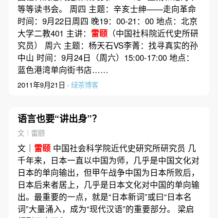
等等读书会。 周四 主题：辛亥士绅——走向革命
时间：9月22日周四 晚19：00-21：00 地点：北京
大学二教401 主讲：
雷颐
（中国社科院近代史所研
究员） 周六 主题：杨天石VS李菁：找寻真实的孙
中山 时间：9月24日（周六）15:00-17:00 地点：
蓝色港湾单向街书店……
2011年9月21日 ·
绿茶博客
语言也要“讲出身”？
文｜雷颐
文｜
雷颐
中国社会科学院近代史研究所研究员 几
千年来，日本一直以中国为师，几乎是中国文化对
日本的单向输出，但甲午战争中国为日本所败后，
日本后来者居上，几乎是日本文化对中国的单向输
出。最重要的一点，就是“日本新词”或曰“日本名
词”大量涌入，成为“现代汉语”的重要部分。 梁启