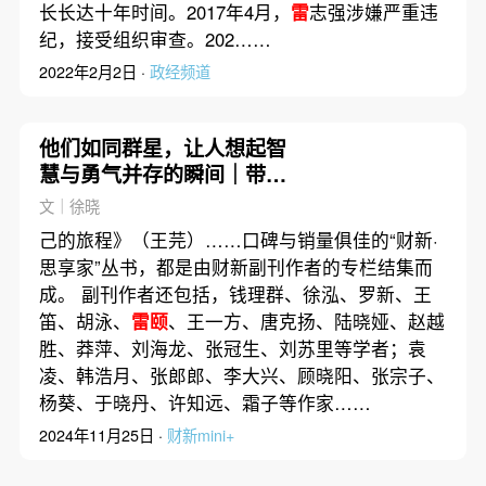
长长达十年时间。2017年4月，
雷
志强涉嫌严重违
纪，接受组织审查。202……
2022年2月2日 ·
政经频道
他们如同群星，让人想起智
慧与勇气并存的瞬间｜带着
问题去读书
文｜徐晓
己的旅程》（王芫）……口碑与销量俱佳的“财新·
思享家”丛书，都是由财新副刊作者的专栏结集而
成。 副刊作者还包括，钱理群、徐泓、罗新、王
笛、胡泳、
雷颐
、王一方、唐克扬、陆晓娅、赵越
胜、莽萍、刘海龙、张冠生、刘苏里等学者；袁
凌、韩浩月、张郎郎、李大兴、顾晓阳、张宗子、
杨葵、于晓丹、许知远、霜子等作家……
2024年11月25日 ·
财新mini+