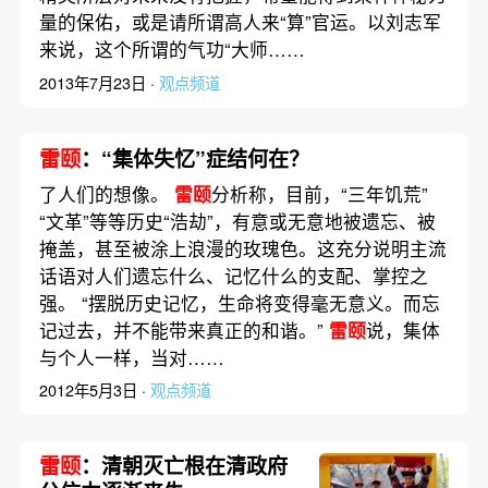
量的保佑，或是请所谓高人来“算”官运。以刘志军
来说，这个所谓的气功“大师……
2013年7月23日 ·
观点频道
雷颐
：“集体失忆”症结何在？
了人们的想像。
雷颐
分析称，目前，“三年饥荒”
“文革”等等历史“浩劫”，有意或无意地被遗忘、被
掩盖，甚至被涂上浪漫的玫瑰色。这充分说明主流
话语对人们遗忘什么、记忆什么的支配、掌控之
强。 “摆脱历史记忆，生命将变得毫无意义。而忘
记过去，并不能带来真正的和谐。”
雷颐
说，集体
与个人一样，当对……
2012年5月3日 ·
观点频道
雷颐
：清朝灭亡根在清政府