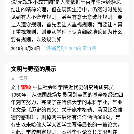
说“无规矩不成方圆”是人类依据千百年生活经验总
结出的精辟公理，但在现实生活中，仍然时时处处
见到有人不遵守规则，甚至有意无意破坏规则。要
让人遵守规则，首先要让人重视规则；而要让人真
正重视规则，则要从学理上认真细致地论证为什么
要有规则，以及规则如……
2019年3月23日 ·
《财新周刊》2019年第11期
文明与野蛮的展示
文｜雷颐
文｜
雷颐
中国社会科学院近代史研究所研究员
1950年，从德国战场复员回到美国的基辛格经过四
年刻苦努力，完成了在哈佛大学的本科学业，毕业
论文是《历史的真义：关于施本格勒、汤因比及康
德的感想》，删掉两章后还有洋洋洒洒388页，是
有史以来哈佛大学大四学生写得最长的一篇论文。
为此，学校制定规则，本科毕业论文长度限制在