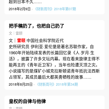
超到日本不久……
2018年2月9日 ·
《财新周刊》2018年第07期
把手稿扔了，也把自己扔了
文｜雷颐
文｜
雷颐
中国社会科学院近代
史所研究员 伊利亚·爱伦堡是著名苏联作家，自
1960年开始陆续发表的长篇回忆录《人·岁月·生
活》，披露了许多文坛内幕。现在看来旋律主得不
能再主的《青年近卫军》，当年也险遭灭顶之灾。
小说描写的是煤矿小城克拉斯顿诺青年抵抗法西斯
占领军，其成员最后大都英勇牺牲的故事……
2018年8月25日 ·
《财新周刊》2018年第34期
皇权的自律与他律
文｜雷颐