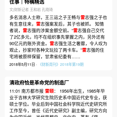
往事｜特稿精选
文|财新记者 王和岩 孔晓琦
多名消息人士称，王三运之子王畅与
雷
志强之子也
有生意往来，
雷
志强案发后，其子也被抓。 知情
者说，
雷
志强的涉案金额空前。“
雷
志强自己交代
了2亿多元，均不在组织事先掌握之内，另外还有
90亿元的账外资金。
雷
志强生活之奢靡，令人叹为
观止，抄家时各种文玩拉了两卡车。”
雷
志强的住
宅将被原样保留，甘肃省纪委有……
2018年5月11日 ·
《财新周刊》2018年第19期
清政府恰是革命党的制造厂
11:01 南方都市报
雷颐
： 1956年出生，1985年毕
业于吉林大学研究生院历史系中国近代史专业，获
硕士学位。毕业后到中国社会科学院近代史研究所
工作至今，曾任《近代史研究》副主编，研究方向
为中国近代、当代思想史、文化史。著有《萨