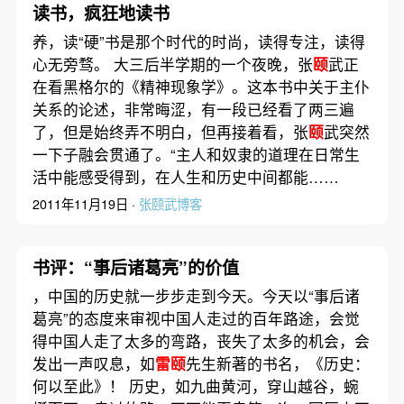
读书，疯狂地读书
养，读“硬”书是那个时代的时尚，读得专注，读得
心无旁骛。 大三后半学期的一个夜晚，张
颐
武正
在看黑格尔的《精神现象学》。这本书中关于主仆
关系的论述，非常晦涩，有一段已经看了两三遍
了，但是始终弄不明白，但再接着看，张
颐
武突然
一下子融会贯通了。“主人和奴隶的道理在日常生
活中能感受得到，在人生和历史中间都能……
2011年11月19日 ·
张颐武博客
书评：“事后诸葛亮”的价值
，中国的历史就一步步走到今天。今天以“事后诸
葛亮”的态度来审视中国人走过的百年路途，会觉
得中国人走了太多的弯路，丧失了太多的机会，会
发出一声叹息，如
雷颐
先生新著的书名，《历史：
何以至此》！ 历史，如九曲黄河，穿山越谷，蜿