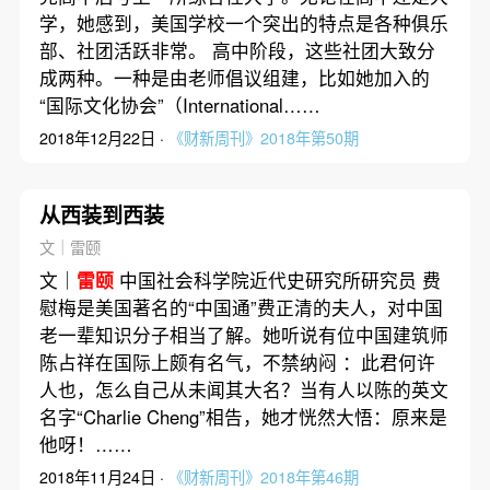
学，她感到，美国学校一个突出的特点是各种俱乐
部、社团活跃非常。 高中阶段，这些社团大致分
成两种。一种是由老师倡议组建，比如她加入的
“国际文化协会”（International……
2018年12月22日 ·
《财新周刊》2018年第50期
从西装到西装
文｜雷颐
文｜
雷颐
中国社会科学院近代史研究所研究员 费
慰梅是美国著名的“中国通”费正清的夫人，对中国
老一辈知识分子相当了解。她听说有位中国建筑师
陈占祥在国际上颇有名气，不禁纳闷 ：此君何许
人也，怎么自己从未闻其大名？当有人以陈的英文
名字“Charlie Cheng”相告，她才恍然大悟：原来是
他呀！……
2018年11月24日 ·
《财新周刊》2018年第46期