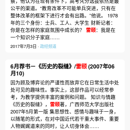
察，他认为在现有条件下，高考凭分选拔依然是最
公平的渠道。“教育改革不可能单兵突进，只有在
整体改革的框架下进行才会有出路。”他说。 1978
年的三个身份：士兵、工人、大学生 财新记者：
你是在怎样的家庭氛围中成长的？
雷颐
：我是在
一个知识分子家庭……
2017年7月3日 ·
政经频道
6月荐书－《历史的裂缝》/
雷颐
(2007年06
月10)
因为顾及博弈论的严谨性而放弃它在日常生活中处
处可见的趣味性。事实上，这部作品可以经常参
考，为教学提供丰富的案例和问题。 知识与情趣
《历史的裂缝》，
雷颐
著，广西师范大学出版社
2007年5月第一版 集思想性、感情与趣味于一身，
以随笔的形式，在对中国近代若干重大事件、重要
人物娓娓道来的同时，让人切身体会……