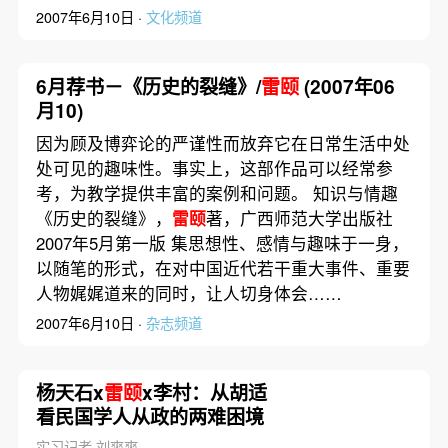
2007年6月10日 ·
文化频道
6月荐书－《历史的裂缝》/
雷颐
(2007年06
月10)
因为顾及博弈论的严谨性而放弃它在日常生活中处
处可见的趣味性。事实上，这部作品可以经常参
考，为教学提供丰富的案例和问题。 知识与情趣
《历史的裂缝》，
雷颐
著，广西师范大学出版社
2007年5月第一版 集思想性、感情与趣味于一身，
以随笔的形式，在对中国近代若干重大事件、重要
人物娓娓道来的同时，让人切身体会……
2007年6月10日 ·
杂志频道
杨天石x
雷颐
x李村：从胡适
看民国学人从政的两难困境
实习记者 刘爽爽