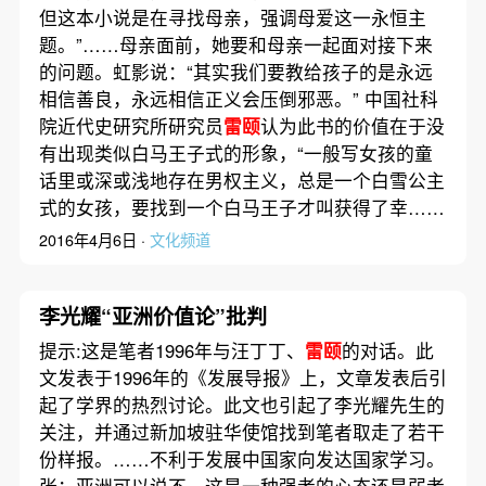
但这本小说是在寻找母亲，强调母爱这一永恒主
题。”……母亲面前，她要和母亲一起面对接下来
的问题。虹影说：“其实我们要教给孩子的是永远
相信善良，永远相信正义会压倒邪恶。” 中国社科
院近代史研究所研究员
雷颐
认为此书的价值在于没
有出现类似白马王子式的形象，“一般写女孩的童
话里或深或浅地存在男权主义，总是一个白雪公主
式的女孩，要找到一个白马王子才叫获得了幸……
2016年4月6日 ·
文化频道
李光耀“亚洲价值论”批判
提示:这是笔者1996年与汪丁丁、
雷颐
的对话。此
文发表于1996年的《发展导报》上，文章发表后引
起了学界的热烈讨论。此文也引起了李光耀先生的
关注，并通过新加坡驻华使馆找到笔者取走了若干
份样报。……不利于发展中国家向发达国家学习。