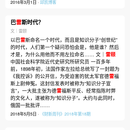
2016年3月1日 ·
邱凯博客
巴
雷
斯时代？
文｜雷颐
以巴
雷
斯命名一个时代，而且是知识分子“创世纪”
的时代，人们第一个疑问恐怕会是，他是谁？然后
才是，为什么用他而不用左拉命名…… 文｜
雷颐
中国社会科学院近代史研究所研究员 一百多年
前，1898年初，法国作家左拉给总统写了一封题为
《我控诉》的公开信，为受迫害的犹太军官德
雷
福
斯上尉伸冤。这封信发表时被称为“知识分子宣
言”，一大批主张为德
雷
福斯平反、经常指陈时弊
的文化人，遂被称为“知识分子”。大约与此同时，
俄国一批批评……
2018年5月5日 ·
《财新周刊》2018年第18期