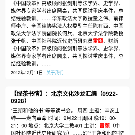
《中国改革》高级顾问张剑荆等法学界、史学界、
媒体界专家学者出席圆桌，共同探讨重庆事件，总
结经验教训。……华东政法大学教授童之伟、前律
师李庄、全国律协宪法人权委副主任陈有西、中国
政法大学法学院副院长何兵、北京大学法学院教授
张千帆、中国社科院近代史所研究员
雷颐
、财新
《中国改革》高级顾问张剑荆等法学界、史学界、
媒体界专家学者出席圆桌，共同探讨重庆事件，总
结经验教训。……
2012年12月11日 ·
关于我们
【绿茶书情】：北京文化沙龙汇编（0922-
0928）
“王朔和他的书”等等读书会。 周四 主题：辛亥士
绅——走向革命 时间：9月22日周四 晚19：00-
21：00 地点：北京大学二教401 主讲：
雷颐
（中
国社科院近代史所研究员）……幻”“王朔和他的书”