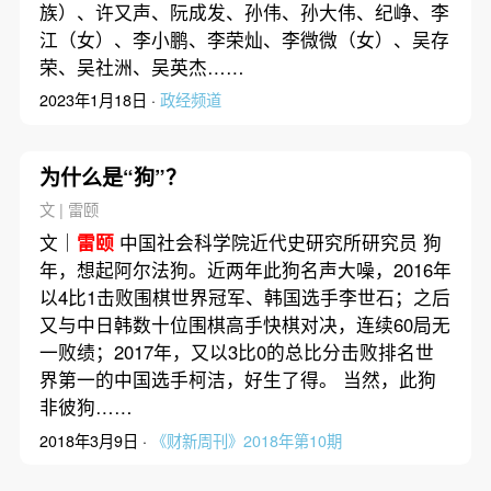
族）、许又声、阮成发、孙伟、孙大伟、纪峥、李
江（女）、李小鹏、李荣灿、李微微（女）、吴存
荣、吴社洲、吴英杰……
2023年1月18日 ·
政经频道
为什么是“狗”？
文 | 雷颐
文｜
雷颐
中国社会科学院近代史研究所研究员 狗
年，想起阿尔法狗。近两年此狗名声大噪，2016年
以4比1击败围棋世界冠军、韩国选手李世石；之后
又与中日韩数十位围棋高手快棋对决，连续60局无
一败绩；2017年，又以3比0的总比分击败排名世
界第一的中国选手柯洁，好生了得。 当然，此狗
非彼狗……
2018年3月9日 ·
《财新周刊》2018年第10期