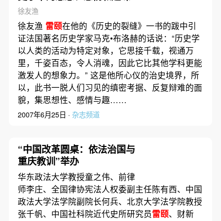
徐友渔
徐友渔
雷颐
在他的《历史的裂缝》一书的跋中引
证法国著名历史学家马克•布洛赫的话说：“历史学
以人类的活动为特定对象，它思接千载，视通万
里，千姿百态，令人消魂，因此它比其他学科更能
激发人的想象力。” 这是他所心仪的治史境界，所
以，此书一脱人们习见的缜密考据、反复辩难的面
貌，集思想性、感情与趣……
2007年6月25日 ·
杂志频道
“中国改革圆桌：依法治国与
重庆教训”举办
华东政法大学教授童之伟、前律
师李庄、全国律协宪法人权委副主任陈有西、中国
政法大学法学院副院长何兵、北京大学法学院教授
张千帆、中国社科院近代史所研究员
雷颐
、财新