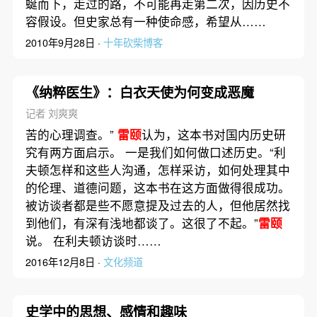
蜒而下，走过的路，不可能再走第二次，因历史不
容假设。但史家总有一种使命感，希望从……
2010年9月28日 ·
十年砍柴博客
《纳粹医生》：白衣天使为何变成恶魔
记者 刘爽爽
苦的心理调查。”
雷颐
认为，这本书对国内历史研
究有两方面启示。 一是我们如何做口述历史。“利
夫顿怎样和这些人沟通，怎样采访，如何处理其中
的伦理、道德问题，这本书在这方面做得很成功。
被访谈者都是些不愿意提及过去的人，但他居然找
到他们，有深有浅地都谈了。这很了不起。”
雷颐
说。 在利夫顿访谈时……
2016年12月8日 ·
文化频道
史学中的思想、感情和趣味