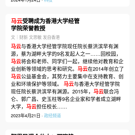
马云
受聘成为香港大学经管
学院荣誉教授
文｜财新 文思敏 发自香港
马云
与香港大学经管学院现任院长蔡洪滨早有渊
源，蔡为湖畔大学的9名发起人之一……回校园，
马云
将会和老师、同学们一起，继续他对教育和企
业创新等领域的思考和研究。
马云
在2014年创立了
马云
公益基金会，其努力主要集中在支持教育、创
业和环境保护等领域。
马云
与香港大学经管学院
现任院长蔡洪滨早有渊源。2015年，
马云
联合冯
仑、郭广昌、史玉柱等9名企业家和学者成立湖畔
大学，
马云
担任校长……
2023年4月21日 ·
政经频道