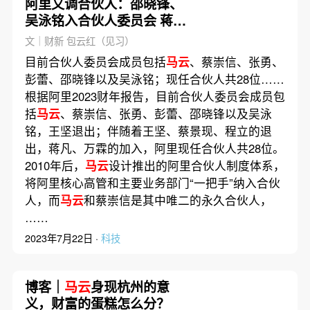
阿里又调合伙人：邵晓锋、
吴泳铭入合伙人委员会 蒋凡
重任合伙人
文｜财新 包云红（见习）
目前合伙人委员会成员包括
马云
、蔡崇信、张勇、
彭蕾、邵晓锋以及吴泳铭；现任合伙人共28位……
根据阿里2023财年报告，目前合伙人委员会成员包
括
马云
、蔡崇信、张勇、彭蕾、邵晓锋以及吴泳
铭，王坚退出；伴随着王坚、蔡景现、程立的退
出，蒋凡、万霖的加入，阿里现任合伙人共28位。
2010年后，
马云
设计推出的阿里合伙人制度体系，
将阿里核心高管和主要业务部门“一把手”纳入合伙
人，而
马云
和蔡崇信是其中唯二的永久合伙人，
……
2023年7月22日 ·
科技
博客｜
马云
身现杭州的意
义，财富的蛋糕怎么分？