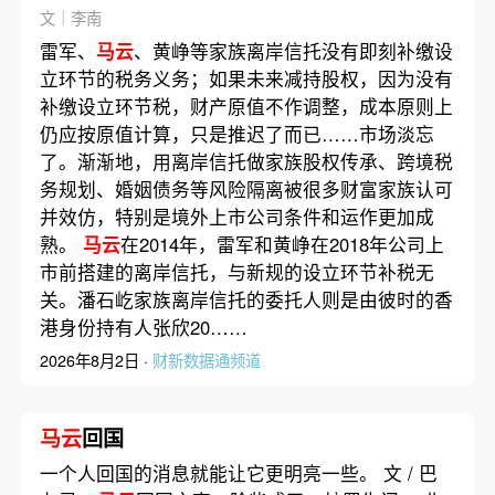
文｜李南
雷军、
马云
、黄峥等家族离岸信托没有即刻补缴设
立环节的税务义务；如果未来减持股权，因为没有
补缴设立环节税，财产原值不作调整，成本原则上
仍应按原值计算，只是推迟了而已……市场淡忘
了。渐渐地，用离岸信托做家族股权传承、跨境税
务规划、婚姻债务等风险隔离被很多财富家族认可
并效仿，特别是境外上市公司条件和运作更加成
熟。
马云
在2014年，雷军和黄峥在2018年公司上
市前搭建的离岸信托，与新规的设立环节补税无
关。潘石屹家族离岸信托的委托人则是由彼时的香
港身份持有人张欣20……
2026年8月2日 ·
财新数据通频道
马云
回国
一个人回国的消息就能让它更明亮一些。 文 / 巴