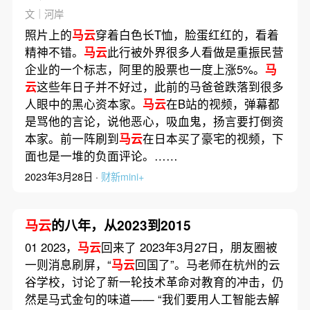
文｜河岸
照片上的
马云
穿着白色长T恤，脸蛋红红的，看着
精神不错。
马云
此行被外界很多人看做是重振民营
企业的一个标志，阿里的股票也一度上涨5%。
马
云
这些年日子并不好过，此前的马爸爸跌落到很多
人眼中的黑心资本家。
马云
在B站的视频，弹幕都
是骂他的言论，说他恶心，吸血鬼，扬言要打倒资
本家。前一阵刷到
马云
在日本买了豪宅的视频，下
面也是一堆的负面评论。……
2023年3月28日 ·
财新mini+
马云
的八年，从2023到2015
01 2023，
马云
回来了 2023年3月27日，朋友圈被
一则消息刷屏，“
马云
回国了”。马老师在杭州的云
谷学校，讨论了新一轮技术革命对教育的冲击，仍
然是马式金句的味道—— “我们要用人工智能去解