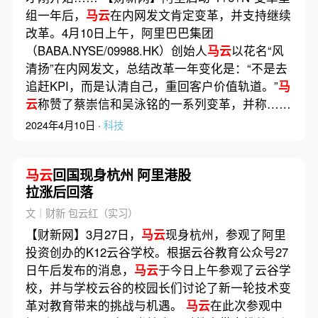
组一年后，
马云
在内网发文肯定变革，并支持继续
改革。4月10日上午，阿里巴巴集团
（BABA.NYSE/09988.HK）创始人
马云
以花名“风
清扬”在内网发文，总结改革一年变化是：“不是去
追赶KPI，而是认清自己，重回客户价值轨道。”
马
云
称赞了蔡崇信和吴泳铭的一系列变革，并称……
2024年4月10日 ·
科技
马云
回国现身杭州 阿里港股
拉涨后回落
文｜财新 包云红（实习）
【财新网】3月27日，
马云
现身杭州，参观了阿里
投资创办的K12云谷学校。根据云谷教育公众号27
日午后发布的消息，
马云
于今日上午参观了云谷学
校，并与学校云谷的校园长们讨论了新一轮技术变
革对教育带来的挑战与机遇。
马云
在此次参观中