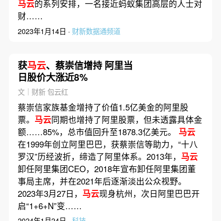
马云
的系列安排，一名接近蚂蚁集团高层的人士对
财……
2023年1月14日 ·
财新数据通频道
获
马云
、蔡崇信增持 阿里当
日股价大涨近8%
文｜财新 包云红
蔡崇信家族基金增持了价值1.5亿美金的阿里股
票。
马云
同期也增持了阿里股票，但未透露具体金
额……85%，总市值回升至1878.3亿美元。
马云
在1999年创立阿里巴巴，获蔡崇信等助力，“十八
罗汉”历经波折，缔造了阿里体系。2013年，
马云
卸任阿里集团CEO，2018年宣布卸任阿里集团董
事局主席，并在2021年后逐渐淡出公众视野。
2023年3月27日，
马云
现身杭州，次日阿里巴巴开
启“1+6+N”变……
2024年1月24日 ·
科技