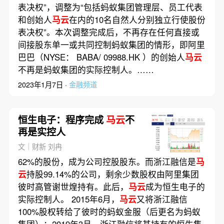
表决权”，调整为“包括蚂蚁集团管理层、员工代表
和创始人
马云
在内的10名自然人分别独立行使股份
表决权”。本次调整完成后，不再存在任何直接或
间接股东单一或共同控制蚂蚁集团的情形，即阿里
巴巴（NYSE： BABA/ 09988.HK ）的创始人
马云
不再是蚂蚁集团的实际控制人。……
2023年1月7日 ·
金融频道
恒生电子：程序完成
马云
不
再是实控人
文｜财新 刘冉
62%的股份，成为公司控股股东。而浙江融信是
马
云
持股99.14%的公司，剩余少数股权由阿里集团
彼时高管谢世煌持有。此后，
马云
成为恒生电子的
实际控制人。 2015年6月，
马云
又将浙江融信
100%股权转给了彼时的蚂蚁金服（后更名为蚂蚁