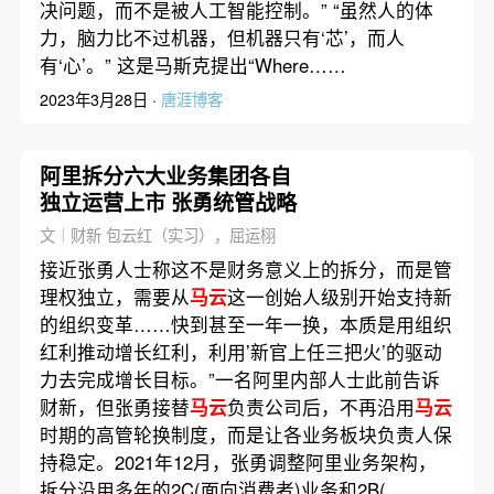
决问题，而不是被人工智能控制。” “虽然人的体
力，脑力比不过机器，但机器只有‘芯’，而人
有‘心’。” 这是马斯克提出“Where……
2023年3月28日 ·
唐涯博客
阿里拆分六大业务集团各自
独立运营上市 张勇统管战略
文｜财新 包云红（实习），屈运栩
接近张勇人士称这不是财务意义上的拆分，而是管
理权独立，需要从
马云
这一创始人级别开始支持新
的组织变革……快到甚至一年一换，本质是用组织
红利推动增长红利，利用’新官上任三把火’的驱动
力去完成增长目标。”一名阿里内部人士此前告诉
财新，但张勇接替
马云
负责公司后，不再沿用
马云
时期的高管轮换制度，而是让各业务板块负责人保
持稳定。2021年12月，张勇调整阿里业务架构，
拆分沿用多年的2C(面向消费者)业务和2B(……