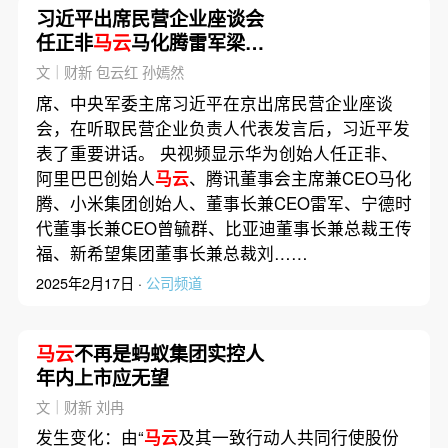
习近平出席民营企业座谈会
任正非
马云
马化腾雷军梁文
锋等出席
文｜财新 包云红 孙嫣然
席、中央军委主席习近平在京出席民营企业座谈
会，在听取民营企业负责人代表发言后，习近平发
表了重要讲话。 央视频显示华为创始人任正非、
阿里巴巴创始人
马云
、腾讯董事会主席兼CEO马化
腾、小米集团创始人、董事长兼CEO雷军、宁德时
代董事长兼CEO曾毓群、比亚迪董事长兼总裁王传
福、新希望集团董事长兼总裁刘……
2025年2月17日 ·
公司频道
马云
不再是蚂蚁集团实控人
年内上市应无望
文｜财新 刘冉
发生变化：由“
马云
及其一致行动人共同行使股份