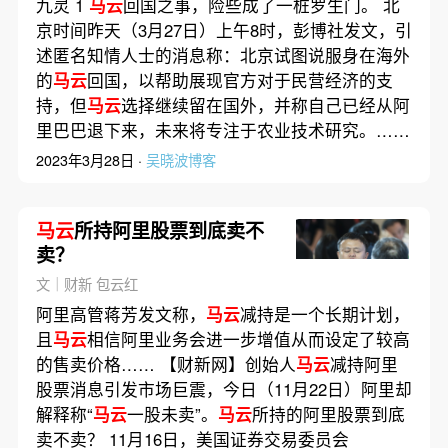
九灵 1
马云
回国之事，险些成了一桩罗生门。 北
京时间昨天（3月27日）上午8时，彭博社发文，引
述匿名知情人士的消息称：北京试图说服身在海外
的
马云
回国，以帮助展现官方对于民营经济的支
持，但
马云
选择继续留在国外，并称自己已经从阿
里巴巴退下来，未来将专注于农业技术研究。……
2023年3月28日 ·
吴晓波博客
马云
所持阿里股票到底卖不
卖？
文｜财新 包云红
阿里高管蒋芳发文称，
马云
减持是一个长期计划，
且
马云
相信阿里业务会进一步增值从而设定了较高
的售卖价格…… 【财新网】创始人
马云
减持阿里
股票消息引发市场巨震，今日（11月22日）阿里却
解释称“
马云
一股未卖”。
马云
所持的阿里股票到底
卖不卖？ 11月16日，美国证券交易委员会