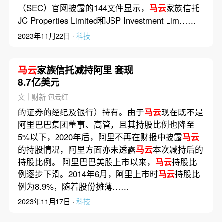
（SEC）官网披露的144文件显示，
马云
家族信托
JC Properties Limited和JSP Investment Lim……
2023年11月22日 ·
科技
马云
家族信托减持阿里 套现
8.7亿美元
文｜财新 包云红
的证券的经纪及银行）持有。由于
马云
现在既不是
阿里巴巴集团董事、高管，且其持股比例也降至
5%以下，2020年后，阿里不再在财报中披露
马云
的持股情况，阿里方面亦未透露
马云
本次减持后的
持股比例。 阿里巴巴美股上市以来，
马云
持股比
例逐步下滑。2014年6月，阿里上市时
马云
持股比
例为8.9%，随着股份摊薄……
2023年11月17日 ·
科技