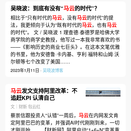
吴晓波：到底有没有“
马云
的时代”？
相比于“只有时代的
马云
，没有
马云
的时代”的提
法，我更倾向于认为“既有时代的
马云
，也有
马云
的时代”。 文 / 吴晓波 1 理查德·泰德罗是哈佛大学
商学院的商学史教授，他写过一本我非常喜欢的书
——《影响历史的商业七巨头》。在这本文笔优雅
的书里，他为安德鲁·卡内基、亨利·福特和山姆·沃
尔顿等七个改变了美国……
2023年1月11日 ·
吴晓波博客
马云
发文支持阿里改革：不
追赶KPI 认清自己
文｜财新 包云红
蔡崇信跟投资人“认错”一周后，
马云
在内网发文肯
定阿里巴巴的变革，并强调AI时代刚刚到来，一切
才刚开始…… 【财新网】阿里启动“1+6+N”变革重