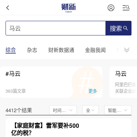
搜索
综合
杂志
财新数据通
金融我闻
财新mini
#马云
马云
阿里巴巴集
363篇文章
更多
关联企业2
4412个结果
时间不限
全文
智能排序
【家庭财富】雷军要补500
亿的税？