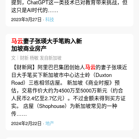
提到，ChatGPT这一类技术已对教育带来挑战，但
这只是AI时代的……
2023年3月27日 ·
科技
马云
妻子张瑛大手笔购入新
加坡商业房产
文｜财新 杨敏 发自新加坡
【财新网】阿里巴巴集团创始人
马云
的妻子张瑛近
日大手笔买下新加坡市中心达士岭（Duxton
Road）三栋相邻店屋。 新加坡《商业时报》预
估，交易作价大约为4500万至5000万新元（约合
人民币2.4亿至2.7亿元）。不过金额未得到买方证
实。 店屋（Shophouse）为新加坡常见的一种
传……
2024年2月22日 ·
地产