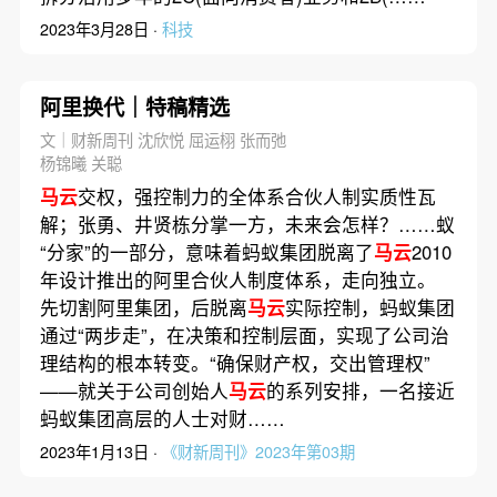
2023年3月28日 ·
科技
阿里换代｜特稿精选
文｜财新周刊 沈欣悦 屈运栩 张而弛
杨锦曦 关聪
马云
交权，强控制力的全体系合伙人制实质性瓦
解；张勇、井贤栋分掌一方，未来会怎样？……蚁
“分家”的一部分，意味着蚂蚁集团脱离了
马云
2010
年设计推出的阿里合伙人制度体系，走向独立。
先切割阿里集团，后脱离
马云
实际控制，蚂蚁集团
通过“两步走”，在决策和控制层面，实现了公司治
理结构的根本转变。“确保财产权，交出管理权”
——就关于公司创始人
马云
的系列安排，一名接近
蚂蚁集团高层的人士对财……
2023年1月13日 ·
《财新周刊》2023年第03期