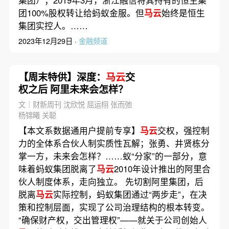
集团）；2019年3月，浙江融信将其持有的恒生集
团100%股权转让给蚂蚁金服。但
马云
始终是恒生
集团实控人。……
2023年12月29日 ·
金融频道
【周末特供】深度：
马云
交
权之后 阿里未来会怎样？
文｜财新周刊 沈欣悦 屈运栩 张而弛
杨锦曦 关聪
【本文系数据通用户提前专享】
马云
交权，强控制
力的全体系合伙人制实质性瓦解；张勇、井贤栋分
掌一方，未来会怎样？……蚁“分家”的一部分，意
味着蚂蚁集团脱离了
马云
2010年设计推出的阿里合
伙人制度体系，走向独立。 先切割阿里集团，后
脱离
马云
实际控制，蚂蚁集团通过“两步走”，在决
策和控制层面，实现了公司治理结构的根本转变。
“确保财产权，交出管理权”——就关于公司创始人