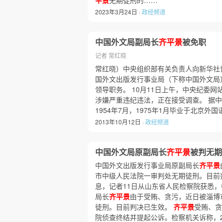
平景
无期徒刑的……
2023年3月24日 ·
政经频道
中国外文局副局长
齐平景
被免职
记者 常红晓
常红晓）中央组织部有关负责人向新华社
国外文出版发行事业局（下称中国外文局
领导职务。 10月11日上午，中央纪委网
涉嫌严重违纪违法，正在接受调查。 据
1954年7月，1975年1月毕业于北京
2013年10月12日 ·
政经频道
中国外文局原副局长
齐平景
被判无期
中国外文出版发行事业局原副局长
齐平景
市中级人民法院一审判处无期徒刑。目前
息，记者11日从山东省人民检察院获悉
局长
齐平景
由于受贿、贪污，近日被淄博
徒刑。目前判决已生效。
齐平景
受贿、贪
院侦查终结并提起公诉。检察机关诉称，20