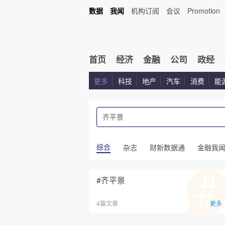
数据
我闻
机构订阅
会议
Promotion
首页
经济
金融
公司
政经
更多
科技
地产
汽车
消费
能
综合
杂志
财新数据通
金融我
#齐平景
4篇文章
更多