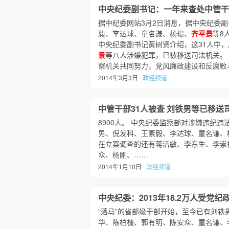
中央纪委副书记：一年来查处中管干
据中纪委网站3月2日消息，据中央纪委
毅、李达球、童名谦、杨琨、
齐平景
等8
中央纪委副书记黄树贤介绍，这31人中
景
等八人涉嫌犯罪，已被移送司法机关。
察机关共同努力，党风廉政建设和反腐败
2014年3月3日 ·
政经频道
中管干部31人被查 刘铁男等已移送
8900人。 中央纪委监察部对涉嫌违纪
男、倪发科、王素毅、李达球、童名谦、
在立案调查的还有蒋洁敏、李东生、李崇
众、杨刚、……
2014年1月10日 ·
政经频道
中央纪委：2013年18.2万人受党纪
“落马”的省部级干部开始，至今已有刘
华、陈柏槐、郭有明、陈安众、童名谦、