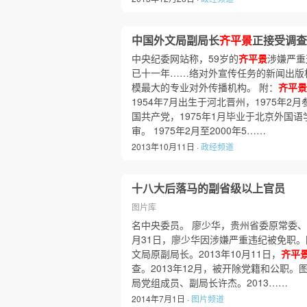
中国外文局副局长
齐平景
正接受调查
中央纪委网站称，59岁的
齐平景
涉嫌严重
已十一年……络对外宣传任务的新闻出版
模最大的专业对外传播机构。 附：
齐平景
1954年7月出生于河北晋州，1975年2月
国共产党，1975年1月毕业于北京外国
审。 1975年2月至2000年5……
2013年10月11日 ·
政经频道
十八大后落马的副省级以上官员
图片库
名中央委员。 廖少华，贵州省委原常委、遵
月31日，廖少华因涉嫌严重违纪被免职
文局原副局长。2013年10月11日，
齐平
查。2013年12月，被开除党籍和公职。
局党组成员、副局长许杰。2013……
2014年7月1日 ·
图片频道