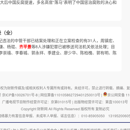
大后中国反腐提速，多名高官“落马”表明了中国惩治腐败的决心和
录（全）
违纪违法的中管干部已结案处理和正在立案检查的有31人，周镇宏、
谦、杨琨、
齐平景
等8人涉嫌犯罪已被移送司法机关依法处理；目
李崇禧、李春城、郭永祥、季建业、廖少华、陈柏槐、郭有明、陈
权为财新传媒及/或相关权利人专属所有或持有。未经许可，禁止进行转载、摘编、
号
京ICP备10026701号-8
|
网信算备110105862729401250013号
|
京公网安备 110
广播电视节目制作经营许可证：京第01015号
|
出版物经营许可证：第直100013号
Copyright 财新网 All Rights Reserved 版权所有 复制必究
有害信息举报、未成年人举报、谣言信息）：010-85905050 13195200605 举报邮箱