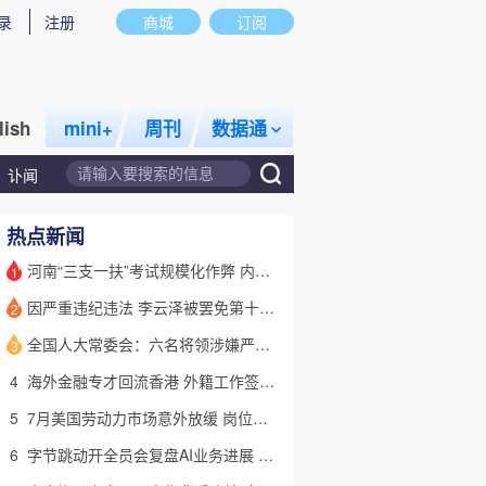
录
注册
商城
订阅
lish
mini+
周刊
数据通
讣闻
热点新闻
河南“三支一扶”考试规模化作弊 内外勾结提前获取试卷
1
因严重违纪违法 李云泽被罢免第十四届全国人大代表职务
2
话题
特别呈现
私房课
全国人大常委会：六名将领涉嫌严重违纪违法 被罢免全国人大代表
3
4
海外金融专才回流香港 外籍工作签证翻倍
5
7月美国劳动力市场意外放缓 岗位减少2.3万个失业率降至4.1%
6
字节跳动开全员会复盘AI业务进展 称大模型被海外竞对拉开差距