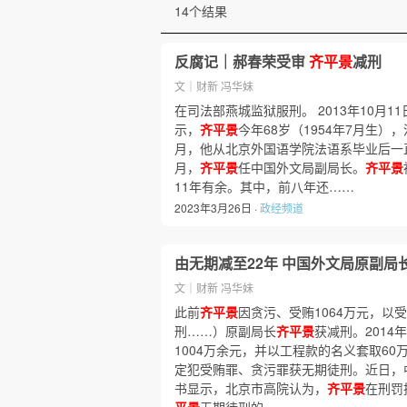
14个结果
反腐记｜郝春荣受审
齐平景
减刑
文｜财新 冯华妹
在司法部燕城监狱服刑。 2013年10月11
示，
齐平景
今年68岁（1954年7月生）
月，他从北京外国语学院法语系毕业后一直
月，
齐平景
任中国外文局副局长。
齐平景
11年有余。其中，前八年还……
2023年3月26日 ·
政经频道
由无期减至22年 中国外文局原副局
文｜财新 冯华妹
此前
齐平景
因贪污、受贿1064万元，以
刑……）原副局长
齐平景
获减刑。2014
1004万余元，并以工程款的名义套取60
定犯受贿罪、贪污罪获无期徒刑。近日，
书显示，北京市高院认为，
齐平景
在刑罚