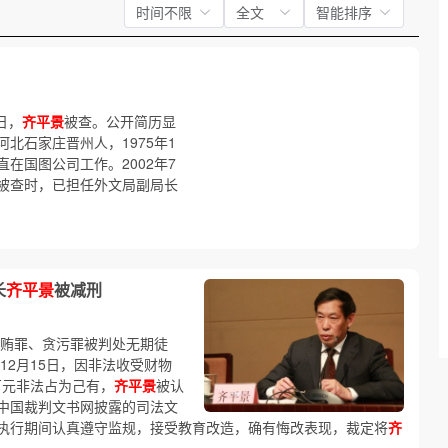
时间不限
全文
智能排序
日，
齐平景
被查。公开简历显
，河北石家庄晋州人，1975年1
在国图公司工作。2002年7
被查时，已担任外文局副局长
长
齐平景
被减刑
受贿罪、贪污罪被判处无期徒
年12月15日，因非法收受财物
万元非法占为己有，
齐平景
被认
中国裁判文书网披露的司法文
执行期间认真遵守监规，接受教育改造，确有悔改表现，裁定将
齐