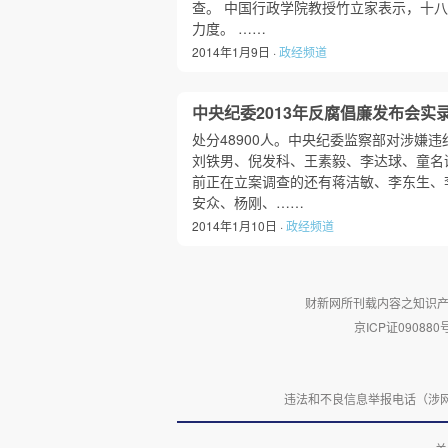
查。 中国行政学院教授竹立家表示，十八
力度。 ……
2014年1月9日 ·
政经频道
中央纪委2013年反腐倡廉发布会实
处分48900人。中央纪委监察部对涉嫌
刘铁男、倪发科、王素毅、李达球、童名
前正在立案调查的还有蒋洁敏、李东生、
安众、杨刚、……
2014年1月10日 ·
政经频道
财新网所刊载内容之知识产
京ICP证090880
违法和不良信息举报电话（涉网络暴力