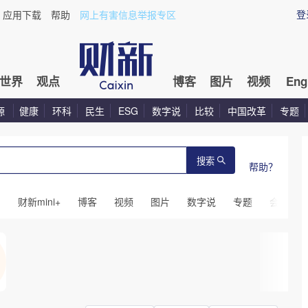
登
应用下载
帮助
网上有害信息举报专区
世界
观点
博客
图片
视频
Eng
源
健康
环科
民生
ESG
数字说
比较
中国改革
专题
搜索
帮助？
闻
财新mini+
博客
视频
图片
数字说
专题
会议