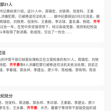
部31人
副书记黄树贤介绍，这31人中，周镇宏、刘铁男、倪发科、王素
人涉嫌犯罪，已被移送司法机关…… 据中纪委网站3月2日消息，据
，周镇宏、刘铁男、倪发科、王素毅、李达球、童名谦、杨琨、
齐平
 过去一年，在党中央坚强领导下，经过各级党委、政府和纪检监
斗争取得了新进展、新成效，交出了一份合……
司法
违法的中管干部已结案处理和正在立案检查的有31人，周镇宏、刘铁
杨琨、
齐平景
等8人涉嫌犯罪已被移送司法机关依法处理；目前正
禧、李春城、郭永祥、季建业、廖少华、陈柏槐、郭有明、陈安
政纪处分
铁男、倪发科、蒋洁敏、郭永祥、李达球、王素毅、季建业、廖少
李东生、王永春、
齐平景
、许杰、戴春宁等领导干部接受组织调