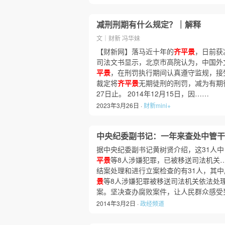
减刑刑期有什么规定？｜解释
文｜财新 冯华妹
【财新网】落马近十年的
齐平景
，日前获
司法文书显示，北京市高院认为，中国外
平景
，在刑罚执行期间认真遵守监规，接
裁定将
齐平景
无期徒刑的刑罚，减为有期徒
27日止。 2014年12月15日，因……
2023年3月26日 ·
财新mini+
中央纪委副书记：一年来查处中管干
据中央纪委副书记黄树贤介绍，这31人
平景
等8人涉嫌犯罪，已被移送司法机关
结案处理和进行立案检查的有31人，其
景
等8人涉嫌犯罪被移送司法机关依法处
案。坚决查办腐败案件，让人民群众感受
2014年3月2日 ·
政经频道