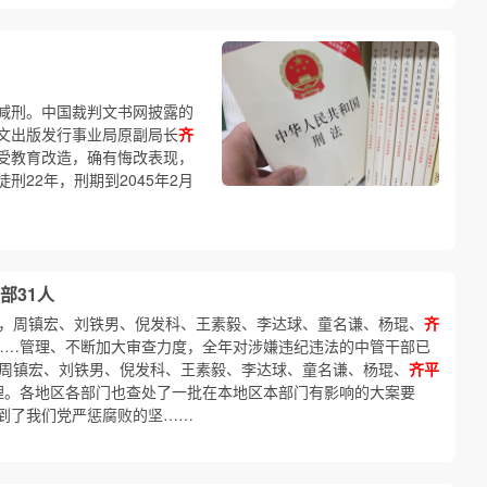
减刑。中国裁判文书网披露的
文出版发行事业局原副局长
齐
受教育改造，确有悔改表现，
刑22年，刑期到2045年2月
部31人
中，周镇宏、刘铁男、倪发科、王素毅、李达球、童名谦、杨琨、
齐
……管理、不断加大审查力度，全年对涉嫌违纪违法的中管干部已
中周镇宏、刘铁男、倪发科、王素毅、李达球、童名谦、杨琨、
齐平
理。各地区各部门也查处了一批在本地区本部门有影响的大案要
到了我们党严惩腐败的坚……