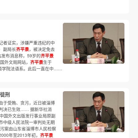
记者证实，涉嫌严重违纪的中
）副局长
齐平景
，被决定免去
站发布消息称，59岁的
齐平景
中国外文局网站，
齐平景
生于
外国语学院法语系。此后一直在中……
徒刑
由于受贿、贪污，近日被淄博
判决已生效…… 据新华社消
，中国外文出版发行事业局原副
市中级人民法院一审判处无期
污案由山东省淄博市人民检察
00年至2013年初，
齐平景