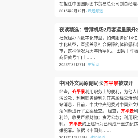
在担任中国国际图书贸易总公司副总经理
2015年2月12日 ·
政经频道
夜读精选：香港机场2月客运量飙升2
社保经办向数字化转型，如何服务好14
字化转型，直接关系社会保障的体验感和
审，这种情况为历年所罕见。 图集丨时隔11
商伊敦号”自上……
2023年3月27日 ·
财新网
中国外文局原副局长
齐平景
被双开
经查，
齐平景
利用职务上的便利，为他人
污公款；利用职务便利为其亲属经营活动
站消息，日前，中共中央纪委对中国外文
法问题进行了立案检查。 经查，
齐平景
利
利益，收受巨额财物；贪污公款；利用职
利。
齐平景
的上述行为已构成严重违纪违
嫌犯罪。依据《中国共……
2013年12月26日 ·
政经频道