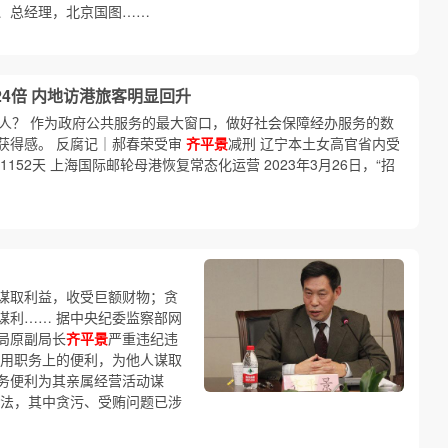
、总经理，北京国图……
4倍 内地访港旅客明显回升
亿人？ 作为政府公共服务的最大窗口，做好社会保障经办服务的数
获得感。 反腐记｜郝春荣受审
齐平景
减刑 辽宁本土女高官省内受
52天 上海国际邮轮母港恢复常态化运营 2023年3月26日，“招
谋取利益，收受巨额财物；贪
谋利…… 据中央纪委监察部网
局原副局长
齐平景
严重违纪违
用职务上的便利，为他人谋取
务便利为其亲属经营活动谋
法，其中贪污、受贿问题已涉