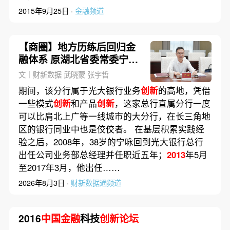
2015年9月25日 ·
金融频道
【商圈】地方历练后回归金
融体系 原湖北省委常委宁咏
履新
文｜财新数据 武晓蒙 张宇哲
期间，该分行属于光大银行业务
创新
的高地，凭借
一些模式
创新
和产品
创新
，这家总行直属分行一度
可以比肩北上广等一线城市的大分行，在长三角地
区的银行同业中也是佼佼者。 在基层积累实践经
验之后，2008年，38岁的宁咏回到光大银行总行
出任公司业务部总经理并任职近五年；
2013
年5月
至2017年3月，他出任……
2026年8月3日 ·
财新数据通频道
2016
中国金融
科技
创新论坛