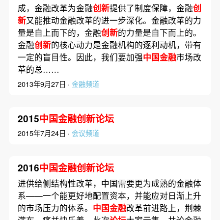
成，金融改革为金融
创新
提供了制度保障，金融
创
新
又能推动金融改革的进一步深化。金融改革的力
量是自上而下的，金融
创新
的力量是自下而上的。
金融
创新
的核心动力是金融机构的逐利动机，带有
一定的盲目性。因此，我们要加强
中国金融
市场改
革的总……
2013年9月27日 ·
金融频道
2015
中国金融创新论坛
2015年7月24日 ·
会议频道
2016
中国金融创新论坛
进供给侧结构性改革，中国需要更为成熟的金融体
系——一个能更好地配置资本，并能应对日渐上升
的市场压力的体系。
中国金融
改革前进路上，荆棘
满布，痛并快乐着。此次
论坛
大家云集，共论金融