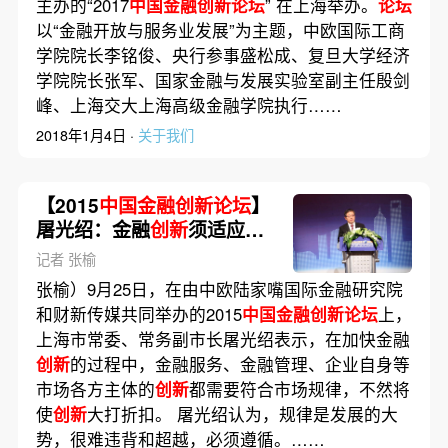
主办的“2017
中国金融创新论坛
” 在上海举办。
论坛
以“金融开放与服务业发展”为主题，中欧国际工商
学院院长李铭俊、央行参事盛松成、复旦大学经济
学院院长张军、国家金融与发展实验室副主任殷剑
峰、上海交大上海高级金融学院执行……
2018年1月4日 ·
关于我们
【2015
中国金融创新论坛
】
屠光绍：金融
创新
须适应市
场规律
记者 张榆
张榆）9月25日，在由中欧陆家嘴国际金融研究院
和财新传媒共同举办的2015
中国金融创新论坛
上，
上海市常委、常务副市长屠光绍表示，在加快金融
创新
的过程中，金融服务、金融管理、企业自身等
市场各方主体的
创新
都需要符合市场规律，不然将
使
创新
大打折扣。 屠光绍认为，规律是发展的大
势，很难违背和超越，必须遵循。……