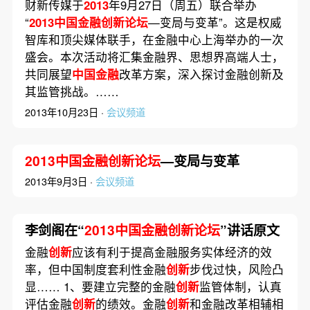
财新传媒于
2013
年9月27日（周五）联合举办
“
2013中国金融创新论坛
—变局与变革”。这是权威
智库和顶尖媒体联手，在金融中心上海举办的一次
盛会。本次活动将汇集金融界、思想界高端人士，
共同展望
中国金融
改革方案，深入探讨金融创新及
其监管挑战。……
2013年10月23日 ·
会议频道
2013中国金融创新论坛
—变局与变革
2013年9月3日 ·
会议频道
李剑阁在“
2013中国金融创新论坛
”讲话原文
金融
创新
应该有利于提高金融服务实体经济的效
率，但中国制度套利性金融
创新
步伐过快，风险凸
显…… 1、要建立完整的金融
创新
监管体制，认真
评估金融
创新
的绩效。金融
创新
和金融改革相辅相