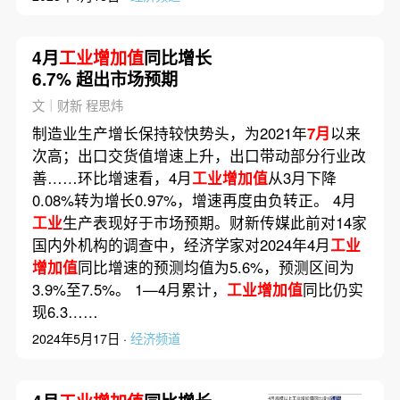
4月
工业增加值
同比增长
6.7% 超出市场预期
文｜财新 程思炜
制造业生产增长保持较快势头，为2021年
7月
以来
次高；出口交货值增速上升，出口带动部分行业改
善……环比增速看，4月
工业增加值
从3月下降
0.08%转为增长0.97%，增速再度由负转正。 4月
工业
生产表现好于市场预期。财新传媒此前对14家
国内外机构的调查中，经济学家对2024年4月
工业
增加值
同比增速的预测均值为5.6%，预测区间为
3.9%至7.5%。 1—4月累计，
工业增加值
同比仍实
现6.3……
2024年5月17日 ·
经济频道