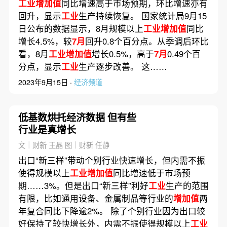
工业增加值
同比增速高于市场预期，环比增速亦有
回升，显示
工业
生产持续恢复。 国家统计局9月15
日公布的数据显示，8月规模以上
工业增加值
同比
增长4.5%，较
7月
回升0.8个百分点。从季调后环比
看，8月
工业增加值
增长0.5%，高于
7月
0.49个百
分点，显示
工业
生产逐步改善。 这……
2023年9月15日 ·
经济频道
低基数烘托经济数据 但有些
行业是真增长
文｜财新 王晶 图｜财新 任静
出口“新三样”带动个别行业快速增长，但内需不振
使得规模以上
工业增加值
同比增速低于市场预
期……3%。但是出口“新三样”利好
工业
生产的范围
有限，比如通用设备、金属制品等行业的
增加值
两
年复合同比下降逾2%。 除了个别行业因为出口较
好保持了较快增长外，内需不振使得规模以上
工业