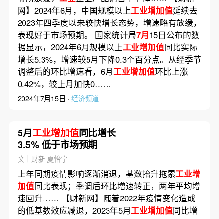
网】2024年6月，中国规模以上
工业增加值
延续去
2023年四季度以来较快增长态势，增速略有放缓，
表现好于市场预期。 国家统计局
7月
15日公布的数
据显示，2024年6月规模以上
工业增加值
同比实际
增长5.3%，增速较5月下降0.3个百分点。从经季节
调整后的环比增速看，6月
工业增加值
环比上涨
0.42%，较上月加快0……
2024年7月15日 ·
经济频道
5月
工业增加值
同比增长
3.5% 低于市场预期
文｜财新 夏怡宁
上年同期疫情影响逐渐消退，基数抬升拖累
工业增
加值
同比表现；季调后环比增速转正，两年平均增
速回升…… 【财新网】随着2022年疫情变化造成
的低基数效应减退，2023年5月
工业增加值
同比增