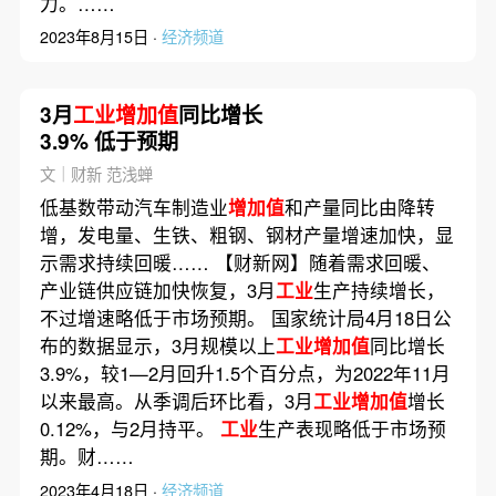
力。……
2023年8月15日 ·
经济频道
3月
工业增加值
同比增长
3.9% 低于预期
文｜财新 范浅蝉
低基数带动汽车制造业
增加值
和产量同比由降转
增，发电量、生铁、粗钢、钢材产量增速加快，显
示需求持续回暖…… 【财新网】随着需求回暖、
产业链供应链加快恢复，3月
工业
生产持续增长，
不过增速略低于市场预期。 国家统计局4月18日公
布的数据显示，3月规模以上
工业增加值
同比增长
3.9%，较1—2月回升1.5个百分点，为2022年11月
以来最高。从季调后环比看，3月
工业增加值
增长
0.12%，与2月持平。
工业
生产表现略低于市场预
期。财……
2023年4月18日 ·
经济频道