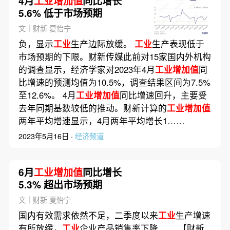
4月
工业增加值
同比增长
5.6% 低于市场预期
文｜财新 夏怡宁
负，显示
工业
生产边际放缓。
工业
生产表现低于
市场预期的下限。财新传媒此前对15家国内外机构
的调查显示，经济学家对2023年4月
工业增加值
同
比增速的预测均值为10.5%，调查结果区间为7.5%
至12.6%。 4月
工业增加值
同比增速回升，主要受
去年同期基数较低的推动。财新计算的
工业增加值
两年平均增速显示，4月两年平均增长1……
2023年5月16日 ·
经济频道
6月
工业增加值
同比增长
5.3% 超出市场预期
文｜财新 夏怡宁
国内有效需求依然不足，二季度以来
工业
生产增速
有所放缓，
工业
企业产品销售率下降…… 【财新