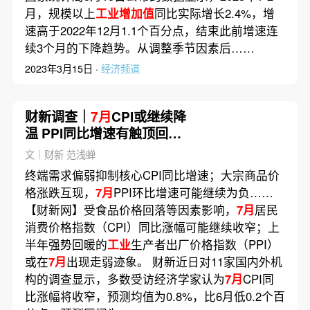
月，规模以上
工业增加值
同比实际增长2.4%，增
速高于2022年12月1.1个百分点，结束此前增速连
续3个月的下降趋势。从调整季节因素后……
2023年3月15日 ·
经济频道
财新调查｜
7月
CPI或继续降
温 PPI同比增速有触顶回落
迹象
文｜财新 范浅蝉
终端需求偏弱抑制核心CPI同比增速；大宗商品价
格涨跌互现，
7月
PPI环比增速可能继续为负……
【财新网】受食品价格回落等因素影响，
7月
居民
消费价格指数（CPI）同比涨幅可能继续收窄；上
半年强势回暖的
工业
生产者出厂价格指数（PPI）
或在
7月
出现走弱迹象。 财新近日对11家国内外机
构的调查显示，多数受访经济学家认为
7月
CPI同
比涨幅将收窄，预测均值为0.8%，比6月低0.2个百