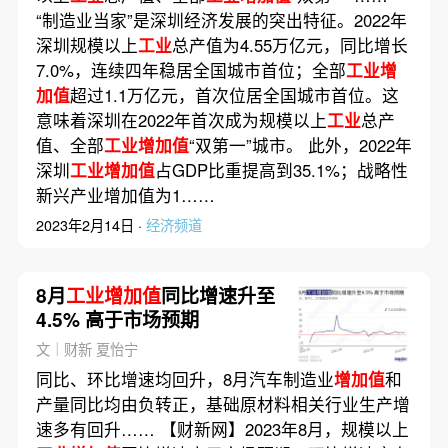
“制造业当家”是深圳经济发展的突出特征。2022年
深圳规模以上
工业
总产值为4.55万亿元，同比增长
7.0%，连续四年稳居全国城市首位；全部
工业增
加值
超过1.1万亿元，首次位居全国城市首位。这
意味着深圳在2022年首次成为规模以上
工业
总产
值、全部
工业增加值
“双第一”城市。 此外，2022年
深圳
工业增加值
占GDP比重提高到35.1%；战略性
新兴产业增加值为1……
2023年2月14日 ·
经济频道
8月
工业增加值
同比增速升至
4.5% 高于市场预期
文｜财新 夏怡宁
同比、环比增速均回升，8月汽车制造业
增加值
和
产量同比均由负转正，基础原材料相关行业生产增
速多有回升…… 【财新网】2023年8月，规模以上