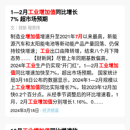
1—2月
工业增加值
同比增长
7% 超市场预期
文｜财新 程思炜
制造业
增加值
增速升至2021年
7月
以来最高，新能
源汽车和太阳能电池等新动能产品产量回落、仍保
持较快增速；
工业
出口由降转增，结束八个月下降
态势…… 【财新网】尽管上年同期基数偏高，
2024年
工业
生产仍实现“开门红”，1—2月
工业增加
值
同比增速加快至7%，超出市场预期。 国家统计
局3月18日公布的数据显示，2024年1—2月规模以
上
工业增加值
同比实际增长7%，较2023年12月加
快0.2个百分点。从经季节调整后的环比增速看，1
月、2月
工业增加值
分别增长1.16%、0……
2024年3月18日 ·
经济频道