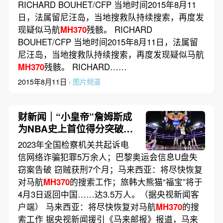
RICHARD BOUHET/CFP 当地时间2015年8月11
日，法属留尼汪岛，当地搜救队持续搜索，再度发
现疑似马航
MH370
残骸。 RICHARD
BOUHET/CFP 当地时间2015年8月11日，法属留
尼汪岛，当地搜救队持续搜索，再度发现疑似马航
MH370
残骸。 RICHARD……
2015年8月11日 ·
图片频道
财新闻｜“小皇帝”詹姆斯成
为NBA史上首位得分突破4
万分的球员
2023年全国检察机关共起诉电
信网络诈骗犯罪5万余人；巴黎奥运会信息U盘失
窃案告破 窃贼获刑7个月；马来西亚：将尽快恢复
对马航
MH370
的搜索工作；旅韩大熊猫“福宝”将于
4月3日返回中国……达3.5万人。（据央视新闻客
户端） 马来西亚：将尽快恢复对马航
MH370
的搜
索工作 据央视新闻援引《马来邮报》报道，马来