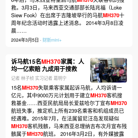
救。3月3日，马来西亚交通部部长陆兆福（Loke
Siew Fook）在出席于吉隆坡举行的马航
MH370
十
周年纪念活动时透露上述消息。 2014年3月8日凌
晨……
2024年3月5日 ·
财新mini+
诉马航15名
MH370
家属：人
均一亿索赔 九成用于搜救
记者 林子桢 实习记者 葛明宁
15名
MH370
失联乘客家属起诉马航，人均诉请一
亿元，其中9000万元计划用于建立
MH370
客机搜
救基金……西亚民航局局长爱兹哈尔丁宣布
MH370
航班失事，推定机上所有239名乘客和机组成员已
经遇难。2015年7月，在法属留尼汪岛发现疑似
MH370
客机残骸，马来西亚总理纳吉布次月宣布残
骸属于
MH370
航班。 2016年3月2日，有外媒披露