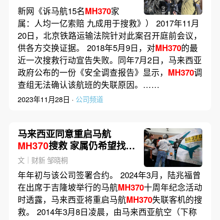
新网《诉马航15名
MH370
家
属：人均一亿索赔 九成用于搜救》） 2017年11月
20日，北京铁路运输法院针对此案召开庭前会议，
供各方交换证据。 2018年5月9日，对
MH370
的最
近一次搜救行动宣告失败。同年7月2日，马来西亚
政府公布的一份《安全调查报告》显示，
MH370
调
查组无法确认该航班的失联原因。……
2023年11月28日 ·
公司频道
马来西亚同意重启马航
MH370
搜救 家属仍希望找到
人
文｜财新 邹晓桐
年年初与该公司签署合约。 2024年3月，陆兆福曾
在出席于吉隆坡举行的马航
MH370
十周年纪念活动
时透露，马来西亚将重启马航
MH370
失联客机的搜
救。 2014年3月8日凌晨，由马来西亚航空（下称