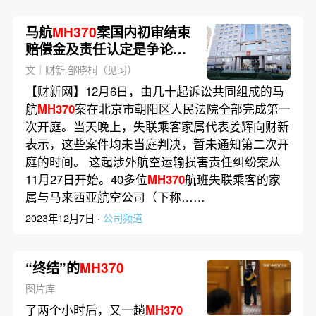
马航
MH370
案国内初审结束
赔偿金及责任认定是争论焦
点
文｜财新 邹晓桐（见习）
【财新网】12月6日，由几十起诉讼共同组成的马
航
MH370
案在北京市朝阳区人民法院全部完成第一
次开庭。当天晚上，失联乘客家属代表姜辉向财新
表示，这些案件均未当庭判决，暂未通知第二次开
庭的时间。 这起涉外航空运输损害责任纠纷案从
11月27日开始。40多位
MH370
航班失联乘客的家
属与马来西亚航空公司（下称……
2023年12月7日 ·
公司频道
“终结”的
MH370
图片库
了两个小时后，又一趟
MH370