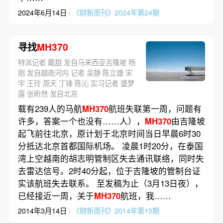
2024年6月14日 ·
《财新周刊》2024年第24期
寻找
MH370
特派记者 戴甜 发自马来西亚吉隆坡 杨
刚 发自越南河内 记者 吴静 陈立雄 宋
宇 王玲 周天 丁锋 陈沁 实习记者 盛梦
露 张昕然 发自北京
载有239人的马航
MH370
航班失联第一周，问题有
许多，答案一个也没有……人），
MH370
由吉隆坡
起飞前往北京，原计划于北京时间当日早晨6时30
分抵达北京首都国际机场。 凌晨1时20分，在泰国
湾上空越南的胡志明管制区失去通讯联络，同时失
去雷达信号。2时40分起，位于吉隆坡的管制台证
实该航班失去联系。 至发稿为止（3月13日夜），
已经接近一周，关于
MH370
航班，我……
2014年3月14日 ·
《财新周刊》2014年第10期